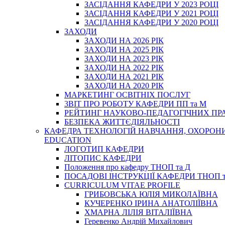
ЗАСІДАННЯ КАФЕДРИ У 2023 РОЦІ
ЗАСІДАННЯ КАФЕДРИ У 2021 РОЦІ
ЗАСІДАННЯ КАФЕДРИ У 2020 РОЦІ
ЗАХОДИ
ЗАХОДИ НА 2026 РІК
ЗАХОДИ НА 2025 РІК
ЗАХОДИ НА 2023 РІК
ЗАХОДИ НА 2022 РІК
ЗАХОДИ НА 2021 РІК
ЗАХОДИ НА 2020 РІК
МАРКЕТИНГ ОСВІТНІХ ПОСЛУГ
3BIT ПРО РОБОТУ КАФЕДРИ ПП та М
РЕЙТИНГ НАУКОВО-ПЕДАГОГІЧНИХ ПР
БЕЗПЕКА ЖИТТЄДІЯЛЬНОСТІ
КАФЕДРА ТЕХНОЛОГІЙ НАВЧАННЯ, ОХОРОНИ 
EDUCATION
ЛОГОТИП КАФЕДРИ
ЛІТОПИС КАФЕДРИ
Положення про кафедру ТНОП та Д
ПОСАДОВІ ІНСТРУКЦІЇ КАФЕДРИ ТНОП т
CURRICULUM VITAE PROFILE
ГРИБОВСЬКА ЮЛІЯ МИКОЛАЇВНА
КУЧЕРЕНКО ІРИНА АНАТОЛІЇВНА
ХМАРНА ЛІЛІЯ ВІТАЛІЇВНА
Геревенко Андрій Михайлович