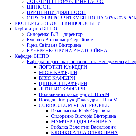
ЛОГОТИП І ПРОФЕСІЙНЕ ГАСЛО
ЦІННОСТІ
ПРИНЦИПИ ДІЯЛЬНОСТІ
СТРАТЕГІЯ РОЗВИТКУ БІНПО НА 2020-2025 РО
ЕКСПЕРТУ З ЯКОСТІ ВИЩОЇ ОСВІТИ
Керівництво БІНПО
Сидоренко В.В – директор
Кулішов Володимир Сергійович
Гірка Світлана Вікторівна
КУЧЕРЕНКО ІРИНА АНАТОЛІЇВНА
Кафедри БІНПО
Кафедра педагогіки, психології та менеджменту Dep
ЛОГОТИП КАФЕДРИ
МІСІЯ КАФЕДРИ
ВІЗІЯ КАФЕДРИ
ЦІННОСТІ КАФЕДРИ
ЛІТОПИС КАФЕДРИ
Положення про кафедру ПП та М
Посадові інструкції кафедри ПП та М
CURRICULUM VITAE PROFILE
Герасименко Юлія Сергіївна
Сидоренко Вікторія Вікторівна
МАМЧУР ЛІДІЯ ІВАНІВНА
Рибалка Валентин Васильович
КЛОЧКО АЛЛА ОЛЕКСІЇВНА