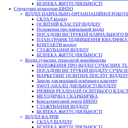
БЕЗПЕКА ЖИТТЄДІЯЛЬНОСТІ
Структурні підрозділи БІНПО
ВІДДІЛ НАВЧАЛЬНО-ОРГАНІЗАЦІЙНОЇ РОБОТ
СКЛАД відділу
ОСВІТНІЙ КЛАСТЕР ВІДДІЛУ
Положення про навчальний вiддiл
ПОСАДОВІ ІНСТРУКЦІЇ НАВЧАЛЬНОГО В
ПЛАН-ГРАФІК ПІДВИЩЕННЯ КВАЛІФІКА
КОНТАКТИ відділу
СТАЖУВАННЯ ВІДДІЛУ
БЕЗПЕКА ЖИТТЄДІЯЛЬНОСТІ
Відділ сучасних технологій виробництва
ПОЛОЖЕННЯ ПРО ВІДДІЛ СУЧАСНИХ Т
ПОСАДОВІ ІНСТРУКЦІЇ ВІДДІЛУ СУЧА
МАРКЕТИНГ ОСВІТНІХ ПОСЛУГ ВІДДІЛУ
Заходи для реалізації освітнього кластеру
SWOT-АНАЛІЗ ДІЯЛЬНОСТІ ВІДДІЛУ
РИЗИКИ РЕАЛІЗАЦІЇ ОСВІТНЬОГО КЛАС
МЕТОДИЧНА СКАРБНИЧКА
Консалтинговий центр БІНПО
СТАЖУВАННЯ ВІДДІЛУ
БЕЗПЕКА ЖИТТЄДІЯЛЬНОСТІ
ВІДДІЛ КАДРІВ
СКЛАД ВІДДІЛУ
БЕЗПЕКА ЖИТТЄДІЯЛЬНОСТІ