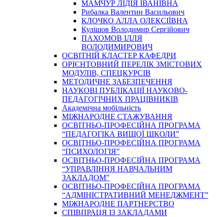
МАМЧУР ЛІДІЯ ІВАНІВНА
Рибалка Валентин Васильович
КЛОЧКО АЛЛА ОЛЕКСІЇВНА
Кулішов Володимир Сергійович
ПАХОМОВ ІЛЛЯ
ВОЛОДИМИРОВИЧ
ОСВІТНІЙ КЛАСТЕР КАФЕДРИ
ОРІЄНТОВНИЙ ПЕРЕЛІК ЗМІСТОВИХ
МОДУЛІВ, СПЕЦКУРСІВ
МЕТОДИЧНЕ ЗАБЕЗПЕЧЕННЯ
НАУКОВІ ПУБЛІКАЦІЇ НАУКОВО-
ПЕДАГОГІЧНИХ ПРАЦІВНИКІВ
Академічна мобільність
МІЖНАРОДНЕ СТАЖУВАННЯ
ОСВІТНЬО-ПРОФЕСІЙНА ПРОГРАМА
“ПЕДАГОГІКА ВИЩОЇ ШКОЛИ”
ОСВІТНЬО-ПРОФЕСІЙНА ПРОГРАМА
“ПСИХОЛОГІЯ”
ОСВІТНЬО-ПРОФЕСІЙНА ПРОГРАМА
“УПРАВЛІННЯ НАВЧАЛЬНИМ
ЗАКЛАДОМ”
ОСВІТНЬО-ПРОФЕСІЙНА ПРОГРАМА
“АДМІНІСТРАТИВНИЙ МЕНЕДЖМЕНТ”
МІЖНАРОДНЕ ПАРТНЕРСТВО
СПІВПРАЦЯ ІЗ ЗАКЛАДАМИ