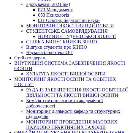
Здобувачам (2021 рік)
073 Менеджмент
053 Психологія
011 Освітні, педагогічні науки
МОНІТОРИНГ ЯКОСТІ ВИЩОЇ ОСВІТИ
СТУДЕНТСЬКЕ САМОВРЯДУВАННЯ
НОВИНИ СТУДЕНТСЬКОЇ КОЛЕГІЇ
СПІЛКА ВИПУСКНИКІВ БІНПО
Відгуки студентів про БІНПО
Наукова бібліотека ОП
Стейкголдерам
ВНУТРІШНЯ СИСТЕМА ЗАБЕЗПЕЧЕННЯ ЯКОСТІ
ОСВІТИ
КУЛЬТУРА ЯКОСТІ ВИЩОЇ ОСВІТИ
МОНІТОРИНГ ЯКОСТІ ОСВІТИ ТА ОСВІТНІХ
ПОСЛУГ
РАДА ІЗ ЗАБЕЗПЕЧЕННЯ ЯКОСТІ ОСВІТНЬОЇ
ДІЯЛЬНОСТІ ТА ЯКОСТІ ВИЩОЇ ОСВІТИ
Комісія з питань етики та академічної
доброчесності
Моніторинг діяльності кафедр та структурних
підрозділів
МОНІТОРИНГ ПРОВЕДЕННЯ МАСОВИХ
НАУКОВО-ПРАКТИЧНИХ ЗАХОДІВ
ОНЛАЙН-ОПИТУВАННЯ ЩОДО ЗАБЕЗПЕЧЕННЯ