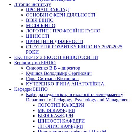
Літопис інституту
ПРО НАШ ЗАКЛАД
ОСНОВНІ СФЕРИ ДІЯЛЬНОСТІ
ВІЗІЯ БІНПО
МІСІЯ БІНПО
ЛОГОТИП І ПРОФЕСІЙНЕ ГАСЛО
ЦІННОСТІ
ПРИНЦИПИ ДІЯЛЬНОСТІ
СТРАТЕГІЯ РОЗВИТКУ БІНПО НА 2020-2025
РОКИ
ЕКСПЕРТУ З ЯКОСТІ ВИЩОЇ ОСВІТИ
Керівництво БІНПО
Сидоренко В.В – директор
Кулішов Володимир Сергійович
Гірка Світлана Вікторівна
КУЧЕРЕНКО ІРИНА АНАТОЛІЇВНА
Кафедри БІНПО
Кафедра педагогіки, психології та менеджменту
Department of Pedagogy, Psychology and Management
ЛОГОТИП КАФЕДРИ
МІСІЯ КАФЕДРИ
ВІЗІЯ КАФЕДРИ
ЦІННОСТІ КАФЕДРИ
ЛІТОПИС КАФЕДРИ
Положення про кафедру ПП та М