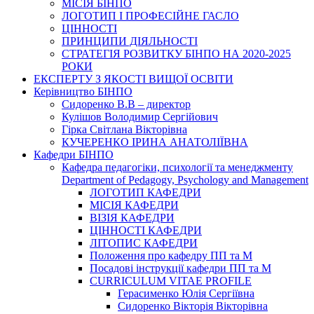
МІСІЯ БІНПО
ЛОГОТИП І ПРОФЕСІЙНЕ ГАСЛО
ЦІННОСТІ
ПРИНЦИПИ ДІЯЛЬНОСТІ
СТРАТЕГІЯ РОЗВИТКУ БІНПО НА 2020-2025
РОКИ
ЕКСПЕРТУ З ЯКОСТІ ВИЩОЇ ОСВІТИ
Керівництво БІНПО
Сидоренко В.В – директор
Кулішов Володимир Сергійович
Гірка Світлана Вікторівна
КУЧЕРЕНКО ІРИНА АНАТОЛІЇВНА
Кафедри БІНПО
Кафедра педагогіки, психології та менеджменту
Department of Pedagogy, Psychology and Management
ЛОГОТИП КАФЕДРИ
МІСІЯ КАФЕДРИ
ВІЗІЯ КАФЕДРИ
ЦІННОСТІ КАФЕДРИ
ЛІТОПИС КАФЕДРИ
Положення про кафедру ПП та М
Посадові інструкції кафедри ПП та М
CURRICULUM VITAE PROFILE
Герасименко Юлія Сергіївна
Сидоренко Вікторія Вікторівна