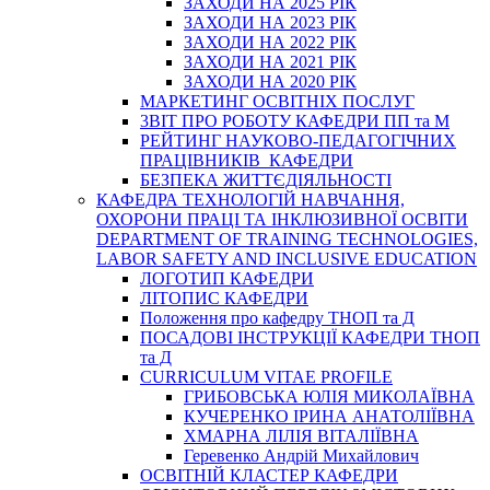
ЗАХОДИ НА 2025 РІК
ЗАХОДИ НА 2023 РІК
ЗАХОДИ НА 2022 РІК
ЗАХОДИ НА 2021 РІК
ЗАХОДИ НА 2020 РІК
МАРКЕТИНГ ОСВІТНІХ ПОСЛУГ
3BIT ПРО РОБОТУ КАФЕДРИ ПП та М
РЕЙТИНГ НАУКОВО-ПЕДАГОГІЧНИХ
ПРАЦІВНИКІВ КАФЕДРИ
БЕЗПЕКА ЖИТТЄДІЯЛЬНОСТІ
КАФЕДРА ТЕХНОЛОГІЙ НАВЧАННЯ,
ОХОРОНИ ПРАЦІ ТА ІНКЛЮЗИВНОЇ ОСВІТИ
DEPARTMENT OF TRAINING TECHNOLOGIES,
LABOR SAFETY AND INCLUSIVE EDUCATION
ЛОГОТИП КАФЕДРИ
ЛІТОПИС КАФЕДРИ
Положення про кафедру ТНОП та Д
ПОСАДОВІ ІНСТРУКЦІЇ КАФЕДРИ ТНОП
та Д
CURRICULUM VITAE PROFILE
ГРИБОВСЬКА ЮЛІЯ МИКОЛАЇВНА
КУЧЕРЕНКО ІРИНА АНАТОЛІЇВНА
ХМАРНА ЛІЛІЯ ВІТАЛІЇВНА
Геревенко Андрій Михайлович
ОСВІТНІЙ КЛАСТЕР КАФЕДРИ