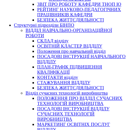
3BIT ПРО РОБОТУ КАФЕДРИ ТНОП ІО
РЕЙТИНГ НАУКОВО-ПЕДАГОГІЧНИХ
ПРАЦІВНИКІВ КАФЕДРИ
БЕЗПЕКА ЖИТТЄДІЯЛЬНОСТІ
Структурні підрозділи БІНПО
ВІДДІЛ НАВЧАЛЬНО-ОРГАНІЗАЦІЙНОЇ
РОБОТИ
СКЛАД відділу
ОСВІТНІЙ КЛАСТЕР ВІДДІЛУ
Положення про навчальний вiддiл
ПОСАДОВІ ІНСТРУКЦІЇ НАВЧАЛЬНОГО
ВІДДІЛУ
ПЛАН-ГРАФІК ПІДВИЩЕННЯ
КВАЛІФІКАЦІЇ
КОНТАКТИ відділу
СТАЖУВАННЯ ВІДДІЛУ
БЕЗПЕКА ЖИТТЄДІЯЛЬНОСТІ
Відділ сучасних технологій виробництва
ПОЛОЖЕННЯ ПРО ВІДДІЛ СУЧАСНИХ
ТЕХНОЛОГІЙ ВИРОБНИЦТВА
ПОСАДОВІ ІНСТРУКЦІЇ ВІДДІЛУ
СУЧАСНИХ ТЕХНОЛОГІЙ
ВИРОБНИЦТВА
МАРКЕТИНГ ОСВІТНІХ ПОСЛУГ
ВІДДІЛУ