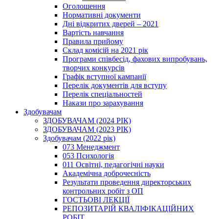
Оголошення
Нормативні документи
Дні відкритих дверей – 2021
Вартість навчання
Правила прийому
Склад комісій на 2021 рік
Програми співбесід, фахових випробувань,
творчих конкурсів
Графік вступної кампанії
Перелік документів для вступу
Перелік спеціальностей
Накази про зарахування
Здобувачам
ЗДОБУВАЧАМ (2024 РІК)
ЗДОБУВАЧАМ (2023 РІК)
Здобувачам (2022 рік)
073 Менеджмент
053 Психологія
011 Освітні, педагогічні науки
Академічна доброчесність
Результати проведення директорських
контрольних робіт з ОП
ГОСТЬОВІ ЛЕКЦІЇ
РЕПОЗИТАРІЙ КВАЛІФІКАЦІЙНИХ
РОБІТ