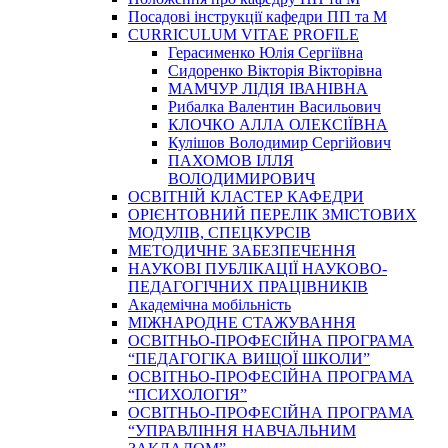
Посадові інструкції кафедри ПП та М
CURRICULUM VITAE PROFILE
Герасименко Юлія Сергіївна
Сидоренко Вікторія Вікторівна
МАМЧУР ЛІДІЯ ІВАНІВНА
Рибалка Валентин Васильович
КЛОЧКО АЛЛА ОЛЕКСІЇВНА
Кулішов Володимир Сергійович
ПАХОМОВ ІЛЛЯ
ВОЛОДИМИРОВИЧ
ОСВІТНІЙ КЛАСТЕР КАФЕДРИ
ОРІЄНТОВНИЙ ПЕРЕЛІК ЗМІСТОВИХ
МОДУЛІВ, СПЕЦКУРСІВ
МЕТОДИЧНЕ ЗАБЕЗПЕЧЕННЯ
НАУКОВІ ПУБЛІКАЦІЇ НАУКОВО-
ПЕДАГОГІЧНИХ ПРАЦІВНИКІВ
Академічна мобільність
МІЖНАРОДНЕ СТАЖУВАННЯ
ОСВІТНЬО-ПРОФЕСІЙНА ПРОГРАМА
“ПЕДАГОГІКА ВИЩОЇ ШКОЛИ”
ОСВІТНЬО-ПРОФЕСІЙНА ПРОГРАМА
“ПСИХОЛОГІЯ”
ОСВІТНЬО-ПРОФЕСІЙНА ПРОГРАМА
“УПРАВЛІННЯ НАВЧАЛЬНИМ