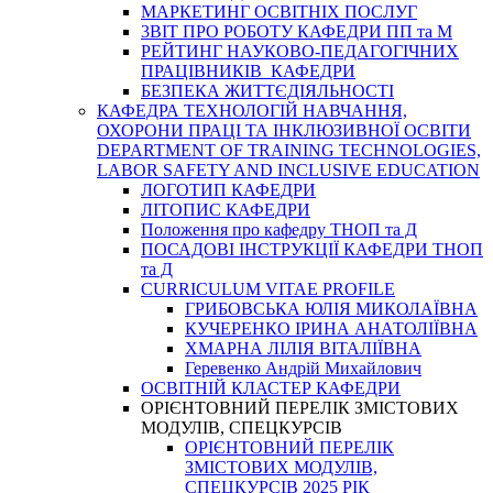
МАРКЕТИНГ ОСВІТНІХ ПОСЛУГ
3BIT ПРО РОБОТУ КАФЕДРИ ПП та М
РЕЙТИНГ НАУКОВО-ПЕДАГОГІЧНИХ
ПРАЦІВНИКІВ КАФЕДРИ
БЕЗПЕКА ЖИТТЄДІЯЛЬНОСТІ
КАФЕДРА ТЕХНОЛОГІЙ НАВЧАННЯ,
ОХОРОНИ ПРАЦІ ТА ІНКЛЮЗИВНОЇ ОСВІТИ
DEPARTMENT OF TRAINING TECHNOLOGIES,
LABOR SAFETY AND INCLUSIVE EDUCATION
ЛОГОТИП КАФЕДРИ
ЛІТОПИС КАФЕДРИ
Положення про кафедру ТНОП та Д
ПОСАДОВІ ІНСТРУКЦІЇ КАФЕДРИ ТНОП
та Д
CURRICULUM VITAE PROFILE
ГРИБОВСЬКА ЮЛІЯ МИКОЛАЇВНА
КУЧЕРЕНКО ІРИНА АНАТОЛІЇВНА
ХМАРНА ЛІЛІЯ ВІТАЛІЇВНА
Геревенко Андрій Михайлович
ОСВІТНІЙ КЛАСТЕР КАФЕДРИ
ОРІЄНТОВНИЙ ПЕРЕЛІК ЗМІСТОВИХ
МОДУЛІВ, СПЕЦКУРСІВ
ОРІЄНТОВНИЙ ПЕРЕЛІК
ЗМІСТОВИХ МОДУЛІВ,
СПЕЦКУРСІВ 2025 РІК