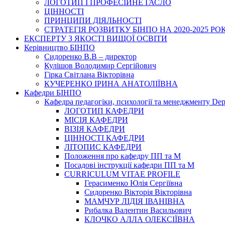
ЛОГОТИП І ПРОФЕСІЙНЕ ГАСЛО
ЦІННОСТІ
ПРИНЦИПИ ДІЯЛЬНОСТІ
СТРАТЕГІЯ РОЗВИТКУ БІНПО НА 2020-2025 РО
ЕКСПЕРТУ З ЯКОСТІ ВИЩОЇ ОСВІТИ
Керівництво БІНПО
Сидоренко В.В – директор
Кулішов Володимир Сергійович
Гірка Світлана Вікторівна
КУЧЕРЕНКО ІРИНА АНАТОЛІЇВНА
Кафедри БІНПО
Кафедра педагогіки, психології та менеджменту Dep
ЛОГОТИП КАФЕДРИ
МІСІЯ КАФЕДРИ
ВІЗІЯ КАФЕДРИ
ЦІННОСТІ КАФЕДРИ
ЛІТОПИС КАФЕДРИ
Положення про кафедру ПП та М
Посадові інструкції кафедри ПП та М
CURRICULUM VITAE PROFILE
Герасименко Юлія Сергіївна
Сидоренко Вікторія Вікторівна
МАМЧУР ЛІДІЯ ІВАНІВНА
Рибалка Валентин Васильович
КЛОЧКО АЛЛА ОЛЕКСІЇВНА