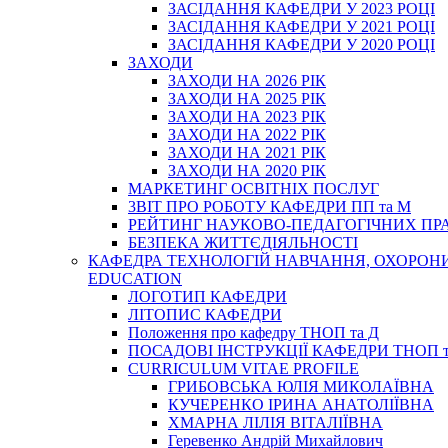
ЗАСІДАННЯ КАФЕДРИ У 2023 РОЦІ
ЗАСІДАННЯ КАФЕДРИ У 2021 РОЦІ
ЗАСІДАННЯ КАФЕДРИ У 2020 РОЦІ
ЗАХОДИ
ЗАХОДИ НА 2026 РІК
ЗАХОДИ НА 2025 РІК
ЗАХОДИ НА 2023 РІК
ЗАХОДИ НА 2022 РІК
ЗАХОДИ НА 2021 РІК
ЗАХОДИ НА 2020 РІК
МАРКЕТИНГ ОСВІТНІХ ПОСЛУГ
3BIT ПРО РОБОТУ КАФЕДРИ ПП та М
РЕЙТИНГ НАУКОВО-ПЕДАГОГІЧНИХ ПР
БЕЗПЕКА ЖИТТЄДІЯЛЬНОСТІ
КАФЕДРА ТЕХНОЛОГІЙ НАВЧАННЯ, ОХОРОНИ 
EDUCATION
ЛОГОТИП КАФЕДРИ
ЛІТОПИС КАФЕДРИ
Положення про кафедру ТНОП та Д
ПОСАДОВІ ІНСТРУКЦІЇ КАФЕДРИ ТНОП т
CURRICULUM VITAE PROFILE
ГРИБОВСЬКА ЮЛІЯ МИКОЛАЇВНА
КУЧЕРЕНКО ІРИНА АНАТОЛІЇВНА
ХМАРНА ЛІЛІЯ ВІТАЛІЇВНА
Геревенко Андрій Михайлович