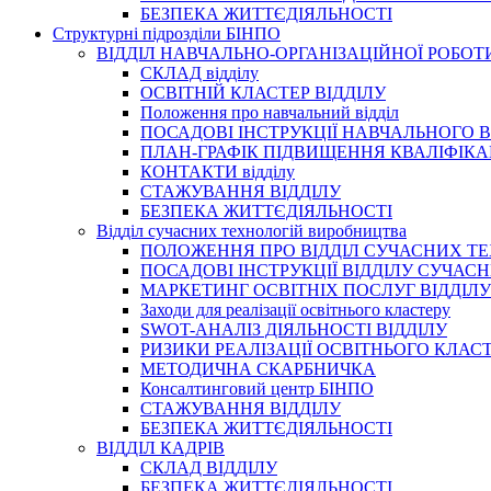
БЕЗПЕКА ЖИТТЄДІЯЛЬНОСТІ
Структурні підрозділи БІНПО
ВІДДІЛ НАВЧАЛЬНО-ОРГАНІЗАЦІЙНОЇ РОБОТ
СКЛАД відділу
ОСВІТНІЙ КЛАСТЕР ВІДДІЛУ
Положення про навчальний вiддiл
ПОСАДОВІ ІНСТРУКЦІЇ НАВЧАЛЬНОГО В
ПЛАН-ГРАФІК ПІДВИЩЕННЯ КВАЛІФІКА
КОНТАКТИ відділу
СТАЖУВАННЯ ВІДДІЛУ
БЕЗПЕКА ЖИТТЄДІЯЛЬНОСТІ
Відділ сучасних технологій виробництва
ПОЛОЖЕННЯ ПРО ВІДДІЛ СУЧАСНИХ Т
ПОСАДОВІ ІНСТРУКЦІЇ ВІДДІЛУ СУЧА
МАРКЕТИНГ ОСВІТНІХ ПОСЛУГ ВІДДІЛУ
Заходи для реалізації освітнього кластеру
SWOT-АНАЛІЗ ДІЯЛЬНОСТІ ВІДДІЛУ
РИЗИКИ РЕАЛІЗАЦІЇ ОСВІТНЬОГО КЛАС
МЕТОДИЧНА СКАРБНИЧКА
Консалтинговий центр БІНПО
СТАЖУВАННЯ ВІДДІЛУ
БЕЗПЕКА ЖИТТЄДІЯЛЬНОСТІ
ВІДДІЛ КАДРІВ
СКЛАД ВІДДІЛУ
БЕЗПЕКА ЖИТТЄДІЯЛЬНОСТІ