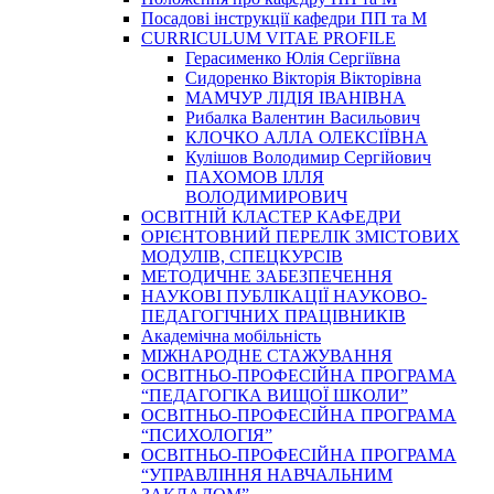
Посадові інструкції кафедри ПП та М
CURRICULUM VITAE PROFILE
Герасименко Юлія Сергіївна
Сидоренко Вікторія Вікторівна
МАМЧУР ЛІДІЯ ІВАНІВНА
Рибалка Валентин Васильович
КЛОЧКО АЛЛА ОЛЕКСІЇВНА
Кулішов Володимир Сергійович
ПАХОМОВ ІЛЛЯ
ВОЛОДИМИРОВИЧ
ОСВІТНІЙ КЛАСТЕР КАФЕДРИ
ОРІЄНТОВНИЙ ПЕРЕЛІК ЗМІСТОВИХ
МОДУЛІВ, СПЕЦКУРСІВ
МЕТОДИЧНЕ ЗАБЕЗПЕЧЕННЯ
НАУКОВІ ПУБЛІКАЦІЇ НАУКОВО-
ПЕДАГОГІЧНИХ ПРАЦІВНИКІВ
Академічна мобільність
МІЖНАРОДНЕ СТАЖУВАННЯ
ОСВІТНЬО-ПРОФЕСІЙНА ПРОГРАМА
“ПЕДАГОГІКА ВИЩОЇ ШКОЛИ”
ОСВІТНЬО-ПРОФЕСІЙНА ПРОГРАМА
“ПСИХОЛОГІЯ”
ОСВІТНЬО-ПРОФЕСІЙНА ПРОГРАМА
“УПРАВЛІННЯ НАВЧАЛЬНИМ