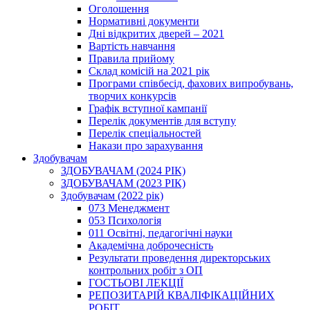
Оголошення
Нормативні документи
Дні відкритих дверей – 2021
Вартість навчання
Правила прийому
Склад комісій на 2021 рік
Програми співбесід, фахових випробувань,
творчих конкурсів
Графік вступної кампанії
Перелік документів для вступу
Перелік спеціальностей
Накази про зарахування
Здобувачам
ЗДОБУВАЧАМ (2024 РІК)
ЗДОБУВАЧАМ (2023 РІК)
Здобувачам (2022 рік)
073 Менеджмент
053 Психологія
011 Освітні, педагогічні науки
Академічна доброчесність
Результати проведення директорських
контрольних робіт з ОП
ГОСТЬОВІ ЛЕКЦІЇ
РЕПОЗИТАРІЙ КВАЛІФІКАЦІЙНИХ
РОБІТ