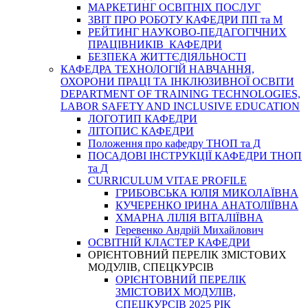
МАРКЕТИНГ ОСВІТНІХ ПОСЛУГ
3BIT ПРО РОБОТУ КАФЕДРИ ПП та М
РЕЙТИНГ НАУКОВО-ПЕДАГОГІЧНИХ
ПРАЦІВНИКІВ КАФЕДРИ
БЕЗПЕКА ЖИТТЄДІЯЛЬНОСТІ
КАФЕДРА ТЕХНОЛОГІЙ НАВЧАННЯ,
ОХОРОНИ ПРАЦІ ТА ІНКЛЮЗИВНОЇ ОСВІТИ
DEPARTMENT OF TRAINING TECHNOLOGIES,
LABOR SAFETY AND INCLUSIVE EDUCATION
ЛОГОТИП КАФЕДРИ
ЛІТОПИС КАФЕДРИ
Положення про кафедру ТНОП та Д
ПОСАДОВІ ІНСТРУКЦІЇ КАФЕДРИ ТНОП
та Д
CURRICULUM VITAE PROFILE
ГРИБОВСЬКА ЮЛІЯ МИКОЛАЇВНА
КУЧЕРЕНКО ІРИНА АНАТОЛІЇВНА
ХМАРНА ЛІЛІЯ ВІТАЛІЇВНА
Геревенко Андрій Михайлович
ОСВІТНІЙ КЛАСТЕР КАФЕДРИ
ОРІЄНТОВНИЙ ПЕРЕЛІК ЗМІСТОВИХ
МОДУЛІВ, СПЕЦКУРСІВ
ОРІЄНТОВНИЙ ПЕРЕЛІК
ЗМІСТОВИХ МОДУЛІВ,
СПЕЦКУРСІВ 2025 РІК