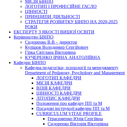
МІСІЯ БІНПО
ЛОГОТИП І ПРОФЕСІЙНЕ ГАСЛО
ЦІННОСТІ
ПРИНЦИПИ ДІЯЛЬНОСТІ
СТРАТЕГІЯ РОЗВИТКУ БІНПО НА 2020-2025
РОКИ
ЕКСПЕРТУ З ЯКОСТІ ВИЩОЇ ОСВІТИ
Керівництво БІНПО
Сидоренко В.В – директор
Кулішов Володимир Сергійович
Гірка Світлана Вікторівна
КУЧЕРЕНКО ІРИНА АНАТОЛІЇВНА
Кафедри БІНПО
Кафедра педагогіки, психології та менеджменту
Department of Pedagogy, Psychology and Management
ЛОГОТИП КАФЕДРИ
МІСІЯ КАФЕДРИ
ВІЗІЯ КАФЕДРИ
ЦІННОСТІ КАФЕДРИ
ЛІТОПИС КАФЕДРИ
Положення про кафедру ПП та М
Посадові інструкції кафедри ПП та М
CURRICULUM VITAE PROFILE
Герасименко Юлія Сергіївна
Сидоренко Вікторія Вікторівна