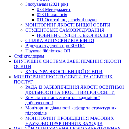
Здобувачам (2021 рік)
073 Менеджмент
053 Психологія
011 Освітні, педагогічні науки
МОНІТОРИНГ ЯКОСТІ ВИЩОЇ ОСВІТИ
СТУДЕНТСЬКЕ САМОВРЯДУВАННЯ
НОВИНИ СТУДЕНТСЬКОЇ КОЛЕГІЇ
СПІЛКА ВИПУСКНИКІВ БІНПО
Відгуки студентів про БІНПО
Наукова бібліотека ОП
Стейкголдерам
ВНУТРІШНЯ СИСТЕМА ЗАБЕЗПЕЧЕННЯ ЯКОСТІ
ОСВІТИ
КУЛЬТУРА ЯКОСТІ ВИЩОЇ ОСВІТИ
МОНІТОРИНГ ЯКОСТІ ОСВІТИ ТА ОСВІТНІХ
ПОСЛУГ
РАДА ІЗ ЗАБЕЗПЕЧЕННЯ ЯКОСТІ ОСВІТНЬОЇ
ДІЯЛЬНОСТІ ТА ЯКОСТІ ВИЩОЇ ОСВІТИ
Комісія з питань етики та академічної
доброчесності
Моніторинг діяльності кафедр та структурних
підрозділів
МОНІТОРИНГ ПРОВЕДЕННЯ МАСОВИХ
НАУКОВО-ПРАКТИЧНИХ ЗАХОДІВ
ОНЛАЙН-ОПИТУВАННЯ ЩОДО ЗАБЕЗПЕЧЕННЯ