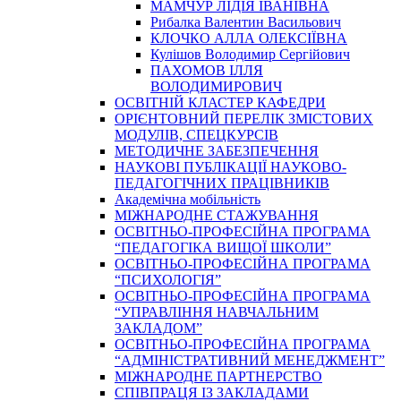
МАМЧУР ЛІДІЯ ІВАНІВНА
Рибалка Валентин Васильович
КЛОЧКО АЛЛА ОЛЕКСІЇВНА
Кулішов Володимир Сергійович
ПАХОМОВ ІЛЛЯ
ВОЛОДИМИРОВИЧ
ОСВІТНІЙ КЛАСТЕР КАФЕДРИ
ОРІЄНТОВНИЙ ПЕРЕЛІК ЗМІСТОВИХ
МОДУЛІВ, СПЕЦКУРСІВ
МЕТОДИЧНЕ ЗАБЕЗПЕЧЕННЯ
НАУКОВІ ПУБЛІКАЦІЇ НАУКОВО-
ПЕДАГОГІЧНИХ ПРАЦІВНИКІВ
Академічна мобільність
МІЖНАРОДНЕ СТАЖУВАННЯ
ОСВІТНЬО-ПРОФЕСІЙНА ПРОГРАМА
“ПЕДАГОГІКА ВИЩОЇ ШКОЛИ”
ОСВІТНЬО-ПРОФЕСІЙНА ПРОГРАМА
“ПСИХОЛОГІЯ”
ОСВІТНЬО-ПРОФЕСІЙНА ПРОГРАМА
“УПРАВЛІННЯ НАВЧАЛЬНИМ
ЗАКЛАДОМ”
ОСВІТНЬО-ПРОФЕСІЙНА ПРОГРАМА
“АДМІНІСТРАТИВНИЙ МЕНЕДЖМЕНТ”
МІЖНАРОДНЕ ПАРТНЕРСТВО
СПІВПРАЦЯ ІЗ ЗАКЛАДАМИ