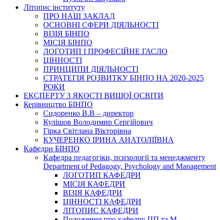
Літопис інституту
ПРО НАШ ЗАКЛАД
ОСНОВНІ СФЕРИ ДІЯЛЬНОСТІ
ВІЗІЯ БІНПО
МІСІЯ БІНПО
ЛОГОТИП І ПРОФЕСІЙНЕ ГАСЛО
ЦІННОСТІ
ПРИНЦИПИ ДІЯЛЬНОСТІ
СТРАТЕГІЯ РОЗВИТКУ БІНПО НА 2020-2025
РОКИ
ЕКСПЕРТУ З ЯКОСТІ ВИЩОЇ ОСВІТИ
Керівництво БІНПО
Сидоренко В.В – директор
Кулішов Володимир Сергійович
Гірка Світлана Вікторівна
КУЧЕРЕНКО ІРИНА АНАТОЛІЇВНА
Кафедри БІНПО
Кафедра педагогіки, психології та менеджменту
Department of Pedagogy, Psychology and Management
ЛОГОТИП КАФЕДРИ
МІСІЯ КАФЕДРИ
ВІЗІЯ КАФЕДРИ
ЦІННОСТІ КАФЕДРИ
ЛІТОПИС КАФЕДРИ
Положення про кафедру ПП та М