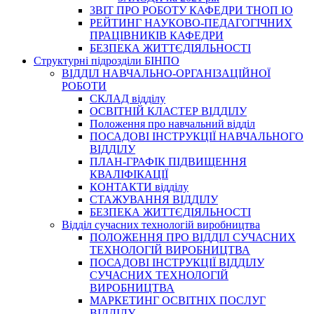
3BIT ПРО РОБОТУ КАФЕДРИ ТНОП ІО
РЕЙТИНГ НАУКОВО-ПЕДАГОГІЧНИХ
ПРАЦІВНИКІВ КАФЕДРИ
БЕЗПЕКА ЖИТТЄДІЯЛЬНОСТІ
Структурні підрозділи БІНПО
ВІДДІЛ НАВЧАЛЬНО-ОРГАНІЗАЦІЙНОЇ
РОБОТИ
СКЛАД відділу
ОСВІТНІЙ КЛАСТЕР ВІДДІЛУ
Положення про навчальний вiддiл
ПОСАДОВІ ІНСТРУКЦІЇ НАВЧАЛЬНОГО
ВІДДІЛУ
ПЛАН-ГРАФІК ПІДВИЩЕННЯ
КВАЛІФІКАЦІЇ
КОНТАКТИ відділу
СТАЖУВАННЯ ВІДДІЛУ
БЕЗПЕКА ЖИТТЄДІЯЛЬНОСТІ
Відділ сучасних технологій виробництва
ПОЛОЖЕННЯ ПРО ВІДДІЛ СУЧАСНИХ
ТЕХНОЛОГІЙ ВИРОБНИЦТВА
ПОСАДОВІ ІНСТРУКЦІЇ ВІДДІЛУ
СУЧАСНИХ ТЕХНОЛОГІЙ
ВИРОБНИЦТВА
МАРКЕТИНГ ОСВІТНІХ ПОСЛУГ
ВІДДІЛУ