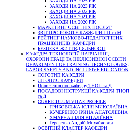
ЗАХОДИ НА 2025 РІК
ЗАХОДИ НА 2023 РІК
ЗАХОДИ НА 2022 РІК
ЗАХОДИ НА 2021 РІК
ЗАХОДИ НА 2020 РІК
МАРКЕТИНГ ОСВІТНІХ ПОСЛУГ
3BIT ПРО РОБОТУ КАФЕДРИ ПП та М
РЕЙТИНГ НАУКОВО-ПЕДАГОГІЧНИХ
ПРАЦІВНИКІВ КАФЕДРИ
БЕЗПЕКА ЖИТТЄДІЯЛЬНОСТІ
КАФЕДРА ТЕХНОЛОГІЙ НАВЧАННЯ,
ОХОРОНИ ПРАЦІ ТА ІНКЛЮЗИВНОЇ ОСВІТИ
DEPARTMENT OF TRAINING TECHNOLOGIES,
LABOR SAFETY AND INCLUSIVE EDUCATION
ЛОГОТИП КАФЕДРИ
ЛІТОПИС КАФЕДРИ
Положення про кафедру ТНОП та Д
ПОСАДОВІ ІНСТРУКЦІЇ КАФЕДРИ ТНОП
та Д
CURRICULUM VITAE PROFILE
ГРИБОВСЬКА ЮЛІЯ МИКОЛАЇВНА
КУЧЕРЕНКО ІРИНА АНАТОЛІЇВНА
ХМАРНА ЛІЛІЯ ВІТАЛІЇВНА
Геревенко Андрій Михайлович
ОСВІТНІЙ КЛАСТЕР КАФЕДРИ