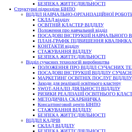
БЕЗПЕКА ЖИТТЄДІЯЛЬНОСТІ
Структурні підрозділи БІНПО
ВІДДІЛ НАВЧАЛЬНО-ОРГАНІЗАЦІЙНОЇ РОБОТ
СКЛАД відділу
ОСВІТНІЙ КЛАСТЕР ВІДДІЛУ
Положення про навчальний вiддiл
ПОСАДОВІ ІНСТРУКЦІЇ НАВЧАЛЬНОГО В
ПЛАН-ГРАФІК ПІДВИЩЕННЯ КВАЛІФІКА
КОНТАКТИ відділу
СТАЖУВАННЯ ВІДДІЛУ
БЕЗПЕКА ЖИТТЄДІЯЛЬНОСТІ
Відділ сучасних технологій виробництва
ПОЛОЖЕННЯ ПРО ВІДДІЛ СУЧАСНИХ Т
ПОСАДОВІ ІНСТРУКЦІЇ ВІДДІЛУ СУЧА
МАРКЕТИНГ ОСВІТНІХ ПОСЛУГ ВІДДІЛУ
Заходи для реалізації освітнього кластеру
SWOT-АНАЛІЗ ДІЯЛЬНОСТІ ВІДДІЛУ
РИЗИКИ РЕАЛІЗАЦІЇ ОСВІТНЬОГО КЛАС
МЕТОДИЧНА СКАРБНИЧКА
Консалтинговий центр БІНПО
СТАЖУВАННЯ ВІДДІЛУ
БЕЗПЕКА ЖИТТЄДІЯЛЬНОСТІ
ВІДДІЛ КАДРІВ
СКЛАД ВІДДІЛУ
БЕЗПЕКА ЖИТТЄДІЯЛЬНОСТІ