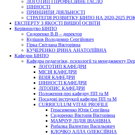
ЛОГОТИП І ПРОФЕСІЙНЕ ГАСЛО
ЦІННОСТІ
ПРИНЦИПИ ДІЯЛЬНОСТІ
СТРАТЕГІЯ РОЗВИТКУ БІНПО НА 2020-2025 РО
ЕКСПЕРТУ З ЯКОСТІ ВИЩОЇ ОСВІТИ
Керівництво БІНПО
Сидоренко В.В – директор
Кулішов Володимир Сергійович
Гірка Світлана Вікторівна
КУЧЕРЕНКО ІРИНА АНАТОЛІЇВНА
Кафедри БІНПО
Кафедра педагогіки, психології та менеджменту Dep
ЛОГОТИП КАФЕДРИ
МІСІЯ КАФЕДРИ
ВІЗІЯ КАФЕДРИ
ЦІННОСТІ КАФЕДРИ
ЛІТОПИС КАФЕДРИ
Положення про кафедру ПП та М
Посадові інструкції кафедри ПП та М
CURRICULUM VITAE PROFILE
Герасименко Юлія Сергіївна
Сидоренко Вікторія Вікторівна
МАМЧУР ЛІДІЯ ІВАНІВНА
Рибалка Валентин Васильович
КЛОЧКО АЛЛА ОЛЕКСІЇВНА