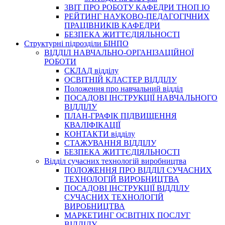
3BIT ПРО РОБОТУ КАФЕДРИ ТНОП ІО
РЕЙТИНГ НАУКОВО-ПЕДАГОГІЧНИХ
ПРАЦІВНИКІВ КАФЕДРИ
БЕЗПЕКА ЖИТТЄДІЯЛЬНОСТІ
Структурні підрозділи БІНПО
ВІДДІЛ НАВЧАЛЬНО-ОРГАНІЗАЦІЙНОЇ
РОБОТИ
СКЛАД відділу
ОСВІТНІЙ КЛАСТЕР ВІДДІЛУ
Положення про навчальний вiддiл
ПОСАДОВІ ІНСТРУКЦІЇ НАВЧАЛЬНОГО
ВІДДІЛУ
ПЛАН-ГРАФІК ПІДВИЩЕННЯ
КВАЛІФІКАЦІЇ
КОНТАКТИ відділу
СТАЖУВАННЯ ВІДДІЛУ
БЕЗПЕКА ЖИТТЄДІЯЛЬНОСТІ
Відділ сучасних технологій виробництва
ПОЛОЖЕННЯ ПРО ВІДДІЛ СУЧАСНИХ
ТЕХНОЛОГІЙ ВИРОБНИЦТВА
ПОСАДОВІ ІНСТРУКЦІЇ ВІДДІЛУ
СУЧАСНИХ ТЕХНОЛОГІЙ
ВИРОБНИЦТВА
МАРКЕТИНГ ОСВІТНІХ ПОСЛУГ
ВІДДІЛУ