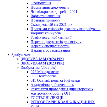
Оголошення
Нормативні документи
Дні відкритих дверей – 2021
Вартість навчання
Правила прийому
Склад комісій на 2021 рік
Програми співбесід, фахових випробувань,
творчих конкурсів
Графік вступної кампанії
Перелік документів для вступу
Перелік спеціальностей
Накази про зарахування
Здобувачам
ЗДОБУВАЧАМ (2024 РІК)
ЗДОБУВАЧАМ (2023 РІК)
Здобувачам (2022 рік)
073 Менеджмент
053 Психологія
011 Освітні, педагогічні науки
Академічна доброчесність
Результати проведення директорських
контрольних робіт з ОП
ГОСТЬОВІ ЛЕКЦІЇ
РЕПОЗИТАРІЙ КВАЛІФІКАЦІЙНИХ
РОБІТ