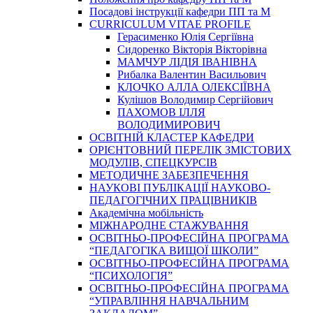
Посадові інструкції кафедри ПП та М
CURRICULUM VITAE PROFILE
Герасименко Юлія Сергіївна
Сидоренко Вікторія Вікторівна
МАМЧУР ЛІДІЯ ІВАНІВНА
Рибалка Валентин Васильович
КЛОЧКО АЛЛА ОЛЕКСІЇВНА
Кулішов Володимир Сергійович
ПАХОМОВ ІЛЛЯ
ВОЛОДИМИРОВИЧ
ОСВІТНІЙ КЛАСТЕР КАФЕДРИ
ОРІЄНТОВНИЙ ПЕРЕЛІК ЗМІСТОВИХ
МОДУЛІВ, СПЕЦКУРСІВ
МЕТОДИЧНЕ ЗАБЕЗПЕЧЕННЯ
НАУКОВІ ПУБЛІКАЦІЇ НАУКОВО-
ПЕДАГОГІЧНИХ ПРАЦІВНИКІВ
Академічна мобільність
МІЖНАРОДНЕ СТАЖУВАННЯ
ОСВІТНЬО-ПРОФЕСІЙНА ПРОГРАМА
“ПЕДАГОГІКА ВИЩОЇ ШКОЛИ”
ОСВІТНЬО-ПРОФЕСІЙНА ПРОГРАМА
“ПСИХОЛОГІЯ”
ОСВІТНЬО-ПРОФЕСІЙНА ПРОГРАМА
“УПРАВЛІННЯ НАВЧАЛЬНИМ