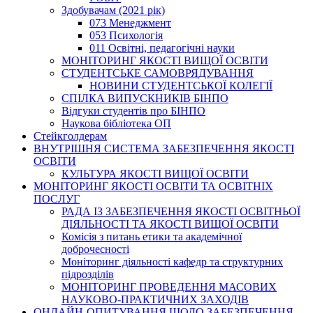
Здобувачам (2021 рік)
073 Менеджмент
053 Психологія
011 Освітні, педагогічні науки
МОНІТОРИНГ ЯКОСТІ ВИЩОЇ ОСВІТИ
СТУДЕНТСЬКЕ САМОВРЯДУВАННЯ
НОВИНИ СТУДЕНТСЬКОЇ КОЛЕГІЇ
СПІЛКА ВИПУСКНИКІВ БІНПО
Відгуки студентів про БІНПО
Наукова бібліотека ОП
Стейкголдерам
ВНУТРІШНЯ СИСТЕМА ЗАБЕЗПЕЧЕННЯ ЯКОСТІ
ОСВІТИ
КУЛЬТУРА ЯКОСТІ ВИЩОЇ ОСВІТИ
МОНІТОРИНГ ЯКОСТІ ОСВІТИ ТА ОСВІТНІХ
ПОСЛУГ
РАДА ІЗ ЗАБЕЗПЕЧЕННЯ ЯКОСТІ ОСВІТНЬОЇ
ДІЯЛЬНОСТІ ТА ЯКОСТІ ВИЩОЇ ОСВІТИ
Комісія з питань етики та академічної
доброчесності
Моніторинг діяльності кафедр та структурних
підрозділів
МОНІТОРИНГ ПРОВЕДЕННЯ МАСОВИХ
НАУКОВО-ПРАКТИЧНИХ ЗАХОДІВ
ОНЛАЙН-ОПИТУВАННЯ ЩОДО ЗАБЕЗПЕЧЕННЯ