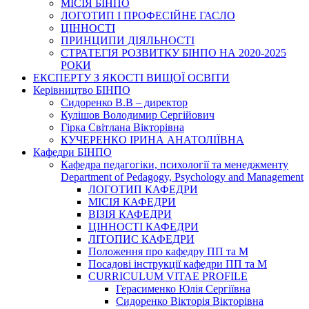
МІСІЯ БІНПО
ЛОГОТИП І ПРОФЕСІЙНЕ ГАСЛО
ЦІННОСТІ
ПРИНЦИПИ ДІЯЛЬНОСТІ
СТРАТЕГІЯ РОЗВИТКУ БІНПО НА 2020-2025
РОКИ
ЕКСПЕРТУ З ЯКОСТІ ВИЩОЇ ОСВІТИ
Керівництво БІНПО
Сидоренко В.В – директор
Кулішов Володимир Сергійович
Гірка Світлана Вікторівна
КУЧЕРЕНКО ІРИНА АНАТОЛІЇВНА
Кафедри БІНПО
Кафедра педагогіки, психології та менеджменту
Department of Pedagogy, Psychology and Management
ЛОГОТИП КАФЕДРИ
МІСІЯ КАФЕДРИ
ВІЗІЯ КАФЕДРИ
ЦІННОСТІ КАФЕДРИ
ЛІТОПИС КАФЕДРИ
Положення про кафедру ПП та М
Посадові інструкції кафедри ПП та М
CURRICULUM VITAE PROFILE
Герасименко Юлія Сергіївна
Сидоренко Вікторія Вікторівна