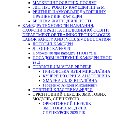
МАРКЕТИНГ ОСВІТНІХ ПОСЛУГ
3BIT ПРО РОБОТУ КАФЕДРИ ПП та М
РЕЙТИНГ НАУКОВО-ПЕДАГОГІЧНИХ
ПРАЦІВНИКІВ КАФЕДРИ
БЕЗПЕКА ЖИТТЄДІЯЛЬНОСТІ
КАФЕДРА ТЕХНОЛОГІЙ НАВЧАННЯ,
ОХОРОНИ ПРАЦІ ТА ІНКЛЮЗИВНОЇ ОСВІТИ
DEPARTMENT OF TRAINING TECHNOLOGIES,
LABOR SAFETY AND INCLUSIVE EDUCATION
ЛОГОТИП КАФЕДРИ
ЛІТОПИС КАФЕДРИ
Положення про кафедру ТНОП та Д
ПОСАДОВІ ІНСТРУКЦІЇ КАФЕДРИ ТНОП
та Д
CURRICULUM VITAE PROFILE
ГРИБОВСЬКА ЮЛІЯ МИКОЛАЇВНА
КУЧЕРЕНКО ІРИНА АНАТОЛІЇВНА
ХМАРНА ЛІЛІЯ ВІТАЛІЇВНА
Геревенко Андрій Михайлович
ОСВІТНІЙ КЛАСТЕР КАФЕДРИ
ОРІЄНТОВНИЙ ПЕРЕЛІК ЗМІСТОВИХ
МОДУЛІВ, СПЕЦКУРСІВ
ОРІЄНТОВНИЙ ПЕРЕЛІК
ЗМІСТОВИХ МОДУЛІВ,
СПЕЦКУРСІВ 2025 РІК