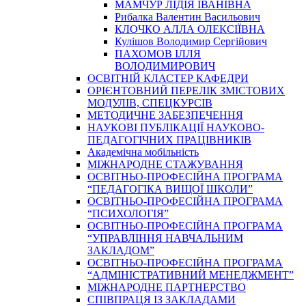
МАМЧУР ЛІДІЯ ІВАНІВНА
Рибалка Валентин Васильович
КЛОЧКО АЛЛА ОЛЕКСІЇВНА
Кулішов Володимир Сергійович
ПАХОМОВ ІЛЛЯ
ВОЛОДИМИРОВИЧ
ОСВІТНІЙ КЛАСТЕР КАФЕДРИ
ОРІЄНТОВНИЙ ПЕРЕЛІК ЗМІСТОВИХ
МОДУЛІВ, СПЕЦКУРСІВ
МЕТОДИЧНЕ ЗАБЕЗПЕЧЕННЯ
НАУКОВІ ПУБЛІКАЦІЇ НАУКОВО-
ПЕДАГОГІЧНИХ ПРАЦІВНИКІВ
Академічна мобільність
МІЖНАРОДНЕ СТАЖУВАННЯ
ОСВІТНЬО-ПРОФЕСІЙНА ПРОГРАМА
“ПЕДАГОГІКА ВИЩОЇ ШКОЛИ”
ОСВІТНЬО-ПРОФЕСІЙНА ПРОГРАМА
“ПСИХОЛОГІЯ”
ОСВІТНЬО-ПРОФЕСІЙНА ПРОГРАМА
“УПРАВЛІННЯ НАВЧАЛЬНИМ
ЗАКЛАДОМ”
ОСВІТНЬО-ПРОФЕСІЙНА ПРОГРАМА
“АДМІНІСТРАТИВНИЙ МЕНЕДЖМЕНТ”
МІЖНАРОДНЕ ПАРТНЕРСТВО
СПІВПРАЦЯ ІЗ ЗАКЛАДАМИ