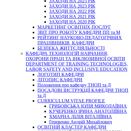
ЗАХОДИ НА 2025 РІК
ЗАХОДИ НА 2023 РІК
ЗАХОДИ НА 2022 РІК
ЗАХОДИ НА 2021 РІК
ЗАХОДИ НА 2020 РІК
МАРКЕТИНГ ОСВІТНІХ ПОСЛУГ
3BIT ПРО РОБОТУ КАФЕДРИ ПП та М
РЕЙТИНГ НАУКОВО-ПЕДАГОГІЧНИХ
ПРАЦІВНИКІВ КАФЕДРИ
БЕЗПЕКА ЖИТТЄДІЯЛЬНОСТІ
КАФЕДРА ТЕХНОЛОГІЙ НАВЧАННЯ,
ОХОРОНИ ПРАЦІ ТА ІНКЛЮЗИВНОЇ ОСВІТИ
DEPARTMENT OF TRAINING TECHNOLOGIES,
LABOR SAFETY AND INCLUSIVE EDUCATION
ЛОГОТИП КАФЕДРИ
ЛІТОПИС КАФЕДРИ
Положення про кафедру ТНОП та Д
ПОСАДОВІ ІНСТРУКЦІЇ КАФЕДРИ ТНОП
та Д
CURRICULUM VITAE PROFILE
ГРИБОВСЬКА ЮЛІЯ МИКОЛАЇВНА
КУЧЕРЕНКО ІРИНА АНАТОЛІЇВНА
ХМАРНА ЛІЛІЯ ВІТАЛІЇВНА
Геревенко Андрій Михайлович
ОСВІТНІЙ КЛАСТЕР КАФЕДРИ