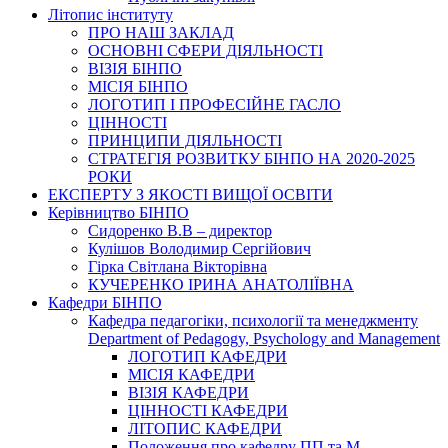
Літопис інституту
ПРО НАШ ЗАКЛАД
ОСНОВНІ СФЕРИ ДІЯЛЬНОСТІ
ВІЗІЯ БІНПО
МІСІЯ БІНПО
ЛОГОТИП І ПРОФЕСІЙНЕ ГАСЛО
ЦІННОСТІ
ПРИНЦИПИ ДІЯЛЬНОСТІ
СТРАТЕГІЯ РОЗВИТКУ БІНПО НА 2020-2025
РОКИ
ЕКСПЕРТУ З ЯКОСТІ ВИЩОЇ ОСВІТИ
Керівництво БІНПО
Сидоренко В.В – директор
Кулішов Володимир Сергійович
Гірка Світлана Вікторівна
КУЧЕРЕНКО ІРИНА АНАТОЛІЇВНА
Кафедри БІНПО
Кафедра педагогіки, психології та менеджменту
Department of Pedagogy, Psychology and Management
ЛОГОТИП КАФЕДРИ
МІСІЯ КАФЕДРИ
ВІЗІЯ КАФЕДРИ
ЦІННОСТІ КАФЕДРИ
ЛІТОПИС КАФЕДРИ
Положення про кафедру ПП та М