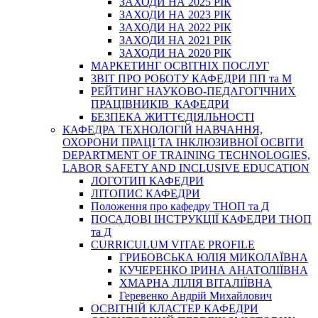
ЗАХОДИ НА 2025 РІК
ЗАХОДИ НА 2023 РІК
ЗАХОДИ НА 2022 РІК
ЗАХОДИ НА 2021 РІК
ЗАХОДИ НА 2020 РІК
МАРКЕТИНГ ОСВІТНІХ ПОСЛУГ
3BIT ПРО РОБОТУ КАФЕДРИ ПП та М
РЕЙТИНГ НАУКОВО-ПЕДАГОГІЧНИХ
ПРАЦІВНИКІВ КАФЕДРИ
БЕЗПЕКА ЖИТТЄДІЯЛЬНОСТІ
КАФЕДРА ТЕХНОЛОГІЙ НАВЧАННЯ,
ОХОРОНИ ПРАЦІ ТА ІНКЛЮЗИВНОЇ ОСВІТИ
DEPARTMENT OF TRAINING TECHNOLOGIES,
LABOR SAFETY AND INCLUSIVE EDUCATION
ЛОГОТИП КАФЕДРИ
ЛІТОПИС КАФЕДРИ
Положення про кафедру ТНОП та Д
ПОСАДОВІ ІНСТРУКЦІЇ КАФЕДРИ ТНОП
та Д
CURRICULUM VITAE PROFILE
ГРИБОВСЬКА ЮЛІЯ МИКОЛАЇВНА
КУЧЕРЕНКО ІРИНА АНАТОЛІЇВНА
ХМАРНА ЛІЛІЯ ВІТАЛІЇВНА
Геревенко Андрій Михайлович
ОСВІТНІЙ КЛАСТЕР КАФЕДРИ