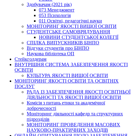
Здобувачам (2021 рік)
073 Менеджмент
053 Психологія
011 Освітні, педагогічні науки
МОНІТОРИНГ ЯКОСТІ ВИЩОЇ ОСВІТИ
СТУДЕНТСЬКЕ САМОВРЯДУВАННЯ
НОВИНИ СТУДЕНТСЬКОЇ КОЛЕГІЇ
СПІЛКА ВИПУСКНИКІВ БІНПО
Відгуки студентів про БІНПО
Наукова бібліотека ОП
Стейкголдерам
ВНУТРІШНЯ СИСТЕМА ЗАБЕЗПЕЧЕННЯ ЯКОСТІ
ОСВІТИ
КУЛЬТУРА ЯКОСТІ ВИЩОЇ ОСВІТИ
МОНІТОРИНГ ЯКОСТІ ОСВІТИ ТА ОСВІТНІХ
ПОСЛУГ
РАДА ІЗ ЗАБЕЗПЕЧЕННЯ ЯКОСТІ ОСВІТНЬОЇ
ДІЯЛЬНОСТІ ТА ЯКОСТІ ВИЩОЇ ОСВІТИ
Комісія з питань етики та академічної
доброчесності
Моніторинг діяльності кафедр та структурних
підрозділів
МОНІТОРИНГ ПРОВЕДЕННЯ МАСОВИХ
НАУКОВО-ПРАКТИЧНИХ ЗАХОДІВ
ОНЛАЙН-ОПИТУВАННЯ ЩОДО ЗАБЕЗПЕЧЕННЯ