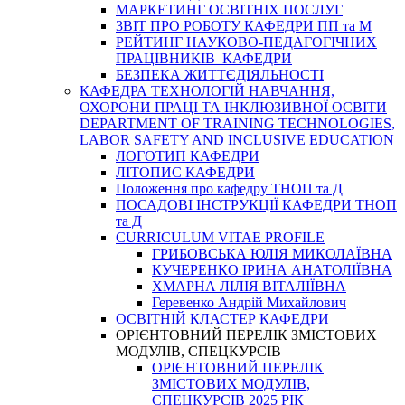
МАРКЕТИНГ ОСВІТНІХ ПОСЛУГ
3BIT ПРО РОБОТУ КАФЕДРИ ПП та М
РЕЙТИНГ НАУКОВО-ПЕДАГОГІЧНИХ
ПРАЦІВНИКІВ КАФЕДРИ
БЕЗПЕКА ЖИТТЄДІЯЛЬНОСТІ
КАФЕДРА ТЕХНОЛОГІЙ НАВЧАННЯ,
ОХОРОНИ ПРАЦІ ТА ІНКЛЮЗИВНОЇ ОСВІТИ
DEPARTMENT OF TRAINING TECHNOLOGIES,
LABOR SAFETY AND INCLUSIVE EDUCATION
ЛОГОТИП КАФЕДРИ
ЛІТОПИС КАФЕДРИ
Положення про кафедру ТНОП та Д
ПОСАДОВІ ІНСТРУКЦІЇ КАФЕДРИ ТНОП
та Д
CURRICULUM VITAE PROFILE
ГРИБОВСЬКА ЮЛІЯ МИКОЛАЇВНА
КУЧЕРЕНКО ІРИНА АНАТОЛІЇВНА
ХМАРНА ЛІЛІЯ ВІТАЛІЇВНА
Геревенко Андрій Михайлович
ОСВІТНІЙ КЛАСТЕР КАФЕДРИ
ОРІЄНТОВНИЙ ПЕРЕЛІК ЗМІСТОВИХ
МОДУЛІВ, СПЕЦКУРСІВ
ОРІЄНТОВНИЙ ПЕРЕЛІК
ЗМІСТОВИХ МОДУЛІВ,
СПЕЦКУРСІВ 2025 РІК