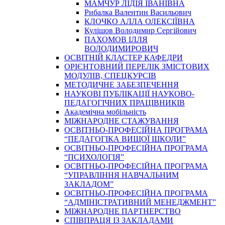
МАМЧУР ЛІДІЯ ІВАНІВНА
Рибалка Валентин Васильович
КЛОЧКО АЛЛА ОЛЕКСІЇВНА
Кулішов Володимир Сергійович
ПАХОМОВ ІЛЛЯ
ВОЛОДИМИРОВИЧ
ОСВІТНІЙ КЛАСТЕР КАФЕДРИ
ОРІЄНТОВНИЙ ПЕРЕЛІК ЗМІСТОВИХ
МОДУЛІВ, СПЕЦКУРСІВ
МЕТОДИЧНЕ ЗАБЕЗПЕЧЕННЯ
НАУКОВІ ПУБЛІКАЦІЇ НАУКОВО-
ПЕДАГОГІЧНИХ ПРАЦІВНИКІВ
Академічна мобільність
МІЖНАРОДНЕ СТАЖУВАННЯ
ОСВІТНЬО-ПРОФЕСІЙНА ПРОГРАМА
“ПЕДАГОГІКА ВИЩОЇ ШКОЛИ”
ОСВІТНЬО-ПРОФЕСІЙНА ПРОГРАМА
“ПСИХОЛОГІЯ”
ОСВІТНЬО-ПРОФЕСІЙНА ПРОГРАМА
“УПРАВЛІННЯ НАВЧАЛЬНИМ
ЗАКЛАДОМ”
ОСВІТНЬО-ПРОФЕСІЙНА ПРОГРАМА
“АДМІНІСТРАТИВНИЙ МЕНЕДЖМЕНТ”
МІЖНАРОДНЕ ПАРТНЕРСТВО
СПІВПРАЦЯ ІЗ ЗАКЛАДАМИ