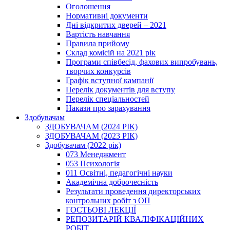
Оголошення
Нормативні документи
Дні відкритих дверей – 2021
Вартість навчання
Правила прийому
Склад комісій на 2021 рік
Програми співбесід, фахових випробувань,
творчих конкурсів
Графік вступної кампанії
Перелік документів для вступу
Перелік спеціальностей
Накази про зарахування
Здобувачам
ЗДОБУВАЧАМ (2024 РІК)
ЗДОБУВАЧАМ (2023 РІК)
Здобувачам (2022 рік)
073 Менеджмент
053 Психологія
011 Освітні, педагогічні науки
Академічна доброчесність
Результати проведення директорських
контрольних робіт з ОП
ГОСТЬОВІ ЛЕКЦІЇ
РЕПОЗИТАРІЙ КВАЛІФІКАЦІЙНИХ
РОБІТ