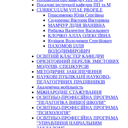
Посадові інструкції кафедри ПП та М
CURRICULUM VITAE PROFILE
Герасименко Юлія Сергіївна
Сидоренко Вікторія Вікторівна
МАМЧУР ЛІДІЯ ІВАНІВНА
Рибалка Валентин Васильович
КЛОЧКО АЛЛА ОЛЕКСІЇВНА
Кулішов Володимир Сергійович
ПАХОМОВ ІЛЛЯ
ВОЛОДИМИРОВИЧ
ОСВІТНІЙ КЛАСТЕР КАФЕДРИ
ОРІЄНТОВНИЙ ПЕРЕЛІК ЗМІСТОВИХ
МОДУЛІВ, СПЕЦКУРСІВ
МЕТОДИЧНЕ ЗАБЕЗПЕЧЕННЯ
НАУКОВІ ПУБЛІКАЦІЇ НАУКОВО-
ПЕДАГОГІЧНИХ ПРАЦІВНИКІВ
Академічна мобільність
МІЖНАРОДНЕ СТАЖУВАННЯ
ОСВІТНЬО-ПРОФЕСІЙНА ПРОГРАМА
“ПЕДАГОГІКА ВИЩОЇ ШКОЛИ”
ОСВІТНЬО-ПРОФЕСІЙНА ПРОГРАМА
“ПСИХОЛОГІЯ”
ОСВІТНЬО-ПРОФЕСІЙНА ПРОГРАМА
“УПРАВЛІННЯ НАВЧАЛЬНИМ