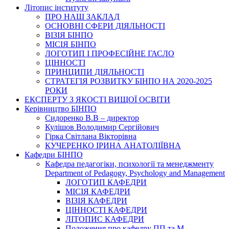
Літопис інституту
ПРО НАШ ЗАКЛАД
ОСНОВНІ СФЕРИ ДІЯЛЬНОСТІ
ВІЗІЯ БІНПО
МІСІЯ БІНПО
ЛОГОТИП І ПРОФЕСІЙНЕ ГАСЛО
ЦІННОСТІ
ПРИНЦИПИ ДІЯЛЬНОСТІ
СТРАТЕГІЯ РОЗВИТКУ БІНПО НА 2020-2025
РОКИ
ЕКСПЕРТУ З ЯКОСТІ ВИЩОЇ ОСВІТИ
Керівництво БІНПО
Сидоренко В.В – директор
Кулішов Володимир Сергійович
Гірка Світлана Вікторівна
КУЧЕРЕНКО ІРИНА АНАТОЛІЇВНА
Кафедри БІНПО
Кафедра педагогіки, психології та менеджменту
Department of Pedagogy, Psychology and Management
ЛОГОТИП КАФЕДРИ
МІСІЯ КАФЕДРИ
ВІЗІЯ КАФЕДРИ
ЦІННОСТІ КАФЕДРИ
ЛІТОПИС КАФЕДРИ
Положення про кафедру ПП та М