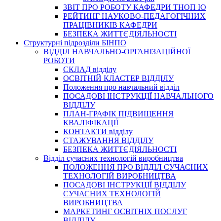
3BIT ПРО РОБОТУ КАФЕДРИ ТНОП ІО
РЕЙТИНГ НАУКОВО-ПЕДАГОГІЧНИХ
ПРАЦІВНИКІВ КАФЕДРИ
БЕЗПЕКА ЖИТТЄДІЯЛЬНОСТІ
Структурні підрозділи БІНПО
ВІДДІЛ НАВЧАЛЬНО-ОРГАНІЗАЦІЙНОЇ
РОБОТИ
СКЛАД відділу
ОСВІТНІЙ КЛАСТЕР ВІДДІЛУ
Положення про навчальний вiддiл
ПОСАДОВІ ІНСТРУКЦІЇ НАВЧАЛЬНОГО
ВІДДІЛУ
ПЛАН-ГРАФІК ПІДВИЩЕННЯ
КВАЛІФІКАЦІЇ
КОНТАКТИ відділу
СТАЖУВАННЯ ВІДДІЛУ
БЕЗПЕКА ЖИТТЄДІЯЛЬНОСТІ
Відділ сучасних технологій виробництва
ПОЛОЖЕННЯ ПРО ВІДДІЛ СУЧАСНИХ
ТЕХНОЛОГІЙ ВИРОБНИЦТВА
ПОСАДОВІ ІНСТРУКЦІЇ ВІДДІЛУ
СУЧАСНИХ ТЕХНОЛОГІЙ
ВИРОБНИЦТВА
МАРКЕТИНГ ОСВІТНІХ ПОСЛУГ
ВІДДІЛУ