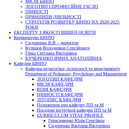
МІСІЯ БІНПО
ЛОГОТИП І ПРОФЕСІЙНЕ ГАСЛО
ЦІННОСТІ
ПРИНЦИПИ ДІЯЛЬНОСТІ
СТРАТЕГІЯ РОЗВИТКУ БІНПО НА 2020-2025
РОКИ
ЕКСПЕРТУ З ЯКОСТІ ВИЩОЇ ОСВІТИ
Керівництво БІНПО
Сидоренко В.В – директор
Кулішов Володимир Сергійович
Гірка Світлана Вікторівна
КУЧЕРЕНКО ІРИНА АНАТОЛІЇВНА
Кафедри БІНПО
Кафедра педагогіки, психології та менеджменту
Department of Pedagogy, Psychology and Management
ЛОГОТИП КАФЕДРИ
МІСІЯ КАФЕДРИ
ВІЗІЯ КАФЕДРИ
ЦІННОСТІ КАФЕДРИ
ЛІТОПИС КАФЕДРИ
Положення про кафедру ПП та М
Посадові інструкції кафедри ПП та М
CURRICULUM VITAE PROFILE
Герасименко Юлія Сергіївна
Сидоренко Вікторія Вікторівна