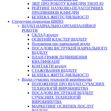
3BIT ПРО РОБОТУ КАФЕДРИ ТНОП ІО
РЕЙТИНГ НАУКОВО-ПЕДАГОГІЧНИХ
ПРАЦІВНИКІВ КАФЕДРИ
БЕЗПЕКА ЖИТТЄДІЯЛЬНОСТІ
Структурні підрозділи БІНПО
ВІДДІЛ НАВЧАЛЬНО-ОРГАНІЗАЦІЙНОЇ
РОБОТИ
СКЛАД відділу
ОСВІТНІЙ КЛАСТЕР ВІДДІЛУ
Положення про навчальний вiддiл
ПОСАДОВІ ІНСТРУКЦІЇ НАВЧАЛЬНОГО
ВІДДІЛУ
ПЛАН-ГРАФІК ПІДВИЩЕННЯ
КВАЛІФІКАЦІЇ
КОНТАКТИ відділу
СТАЖУВАННЯ ВІДДІЛУ
БЕЗПЕКА ЖИТТЄДІЯЛЬНОСТІ
Відділ сучасних технологій виробництва
ПОЛОЖЕННЯ ПРО ВІДДІЛ СУЧАСНИХ
ТЕХНОЛОГІЙ ВИРОБНИЦТВА
ПОСАДОВІ ІНСТРУКЦІЇ ВІДДІЛУ
СУЧАСНИХ ТЕХНОЛОГІЙ
ВИРОБНИЦТВА
МАРКЕТИНГ ОСВІТНІХ ПОСЛУГ
ВІДДІЛУ