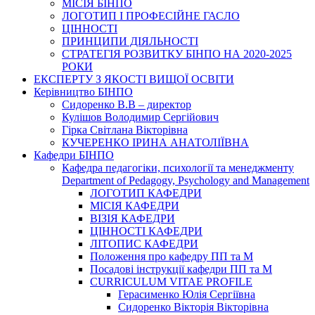
МІСІЯ БІНПО
ЛОГОТИП І ПРОФЕСІЙНЕ ГАСЛО
ЦІННОСТІ
ПРИНЦИПИ ДІЯЛЬНОСТІ
СТРАТЕГІЯ РОЗВИТКУ БІНПО НА 2020-2025
РОКИ
ЕКСПЕРТУ З ЯКОСТІ ВИЩОЇ ОСВІТИ
Керівництво БІНПО
Сидоренко В.В – директор
Кулішов Володимир Сергійович
Гірка Світлана Вікторівна
КУЧЕРЕНКО ІРИНА АНАТОЛІЇВНА
Кафедри БІНПО
Кафедра педагогіки, психології та менеджменту
Department of Pedagogy, Psychology and Management
ЛОГОТИП КАФЕДРИ
МІСІЯ КАФЕДРИ
ВІЗІЯ КАФЕДРИ
ЦІННОСТІ КАФЕДРИ
ЛІТОПИС КАФЕДРИ
Положення про кафедру ПП та М
Посадові інструкції кафедри ПП та М
CURRICULUM VITAE PROFILE
Герасименко Юлія Сергіївна
Сидоренко Вікторія Вікторівна