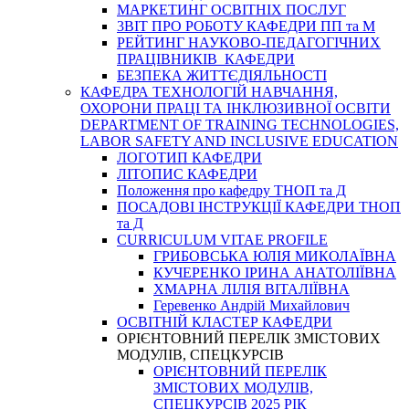
МАРКЕТИНГ ОСВІТНІХ ПОСЛУГ
3BIT ПРО РОБОТУ КАФЕДРИ ПП та М
РЕЙТИНГ НАУКОВО-ПЕДАГОГІЧНИХ
ПРАЦІВНИКІВ КАФЕДРИ
БЕЗПЕКА ЖИТТЄДІЯЛЬНОСТІ
КАФЕДРА ТЕХНОЛОГІЙ НАВЧАННЯ,
ОХОРОНИ ПРАЦІ ТА ІНКЛЮЗИВНОЇ ОСВІТИ
DEPARTMENT OF TRAINING TECHNOLOGIES,
LABOR SAFETY AND INCLUSIVE EDUCATION
ЛОГОТИП КАФЕДРИ
ЛІТОПИС КАФЕДРИ
Положення про кафедру ТНОП та Д
ПОСАДОВІ ІНСТРУКЦІЇ КАФЕДРИ ТНОП
та Д
CURRICULUM VITAE PROFILE
ГРИБОВСЬКА ЮЛІЯ МИКОЛАЇВНА
КУЧЕРЕНКО ІРИНА АНАТОЛІЇВНА
ХМАРНА ЛІЛІЯ ВІТАЛІЇВНА
Геревенко Андрій Михайлович
ОСВІТНІЙ КЛАСТЕР КАФЕДРИ
ОРІЄНТОВНИЙ ПЕРЕЛІК ЗМІСТОВИХ
МОДУЛІВ, СПЕЦКУРСІВ
ОРІЄНТОВНИЙ ПЕРЕЛІК
ЗМІСТОВИХ МОДУЛІВ,
СПЕЦКУРСІВ 2025 РІК