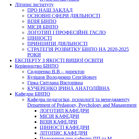
Літопис інституту
ПРО НАШ ЗАКЛАД
ОСНОВНІ СФЕРИ ДІЯЛЬНОСТІ
ВІЗІЯ БІНПО
МІСІЯ БІНПО
ЛОГОТИП І ПРОФЕСІЙНЕ ГАСЛО
ЦІННОСТІ
ПРИНЦИПИ ДІЯЛЬНОСТІ
СТРАТЕГІЯ РОЗВИТКУ БІНПО НА 2020-2025
РОКИ
ЕКСПЕРТУ З ЯКОСТІ ВИЩОЇ ОСВІТИ
Керівництво БІНПО
Сидоренко В.В – директор
Кулішов Володимир Сергійович
Гірка Світлана Вікторівна
КУЧЕРЕНКО ІРИНА АНАТОЛІЇВНА
Кафедри БІНПО
Кафедра педагогіки, психології та менеджменту
Department of Pedagogy, Psychology and Management
ЛОГОТИП КАФЕДРИ
МІСІЯ КАФЕДРИ
ВІЗІЯ КАФЕДРИ
ЦІННОСТІ КАФЕДРИ
ЛІТОПИС КАФЕДРИ
Положення про кафедру ПП та М