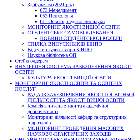
Здобувачам (2021 рік)
073 Менеджмент
053 Психологія
011 Освітні, педагогічні науки
МОНІТОРИНГ ЯКОСТІ ВИЩОЇ ОСВІТИ
СТУДЕНТСЬКЕ САМОВРЯДУВАННЯ
НОВИНИ СТУДЕНТСЬКОЇ КОЛЕГІЇ
СПІЛКА ВИПУСКНИКІВ БІНПО
Відгуки студентів про БІНПО
Наукова бібліотека ОП
Стейкголдерам
ВНУТРІШНЯ СИСТЕМА ЗАБЕЗПЕЧЕННЯ ЯКОСТІ
ОСВІТИ
КУЛЬТУРА ЯКОСТІ ВИЩОЇ ОСВІТИ
МОНІТОРИНГ ЯКОСТІ ОСВІТИ ТА ОСВІТНІХ
ПОСЛУГ
РАДА ІЗ ЗАБЕЗПЕЧЕННЯ ЯКОСТІ ОСВІТНЬОЇ
ДІЯЛЬНОСТІ ТА ЯКОСТІ ВИЩОЇ ОСВІТИ
Комісія з питань етики та академічної
доброчесності
Моніторинг діяльності кафедр та структурних
підрозділів
МОНІТОРИНГ ПРОВЕДЕННЯ МАСОВИХ
НАУКОВО-ПРАКТИЧНИХ ЗАХОДІВ
ОНЛАЙН-ОПИТУВАННЯ ЩОДО ЗАБЕЗПЕЧЕННЯ