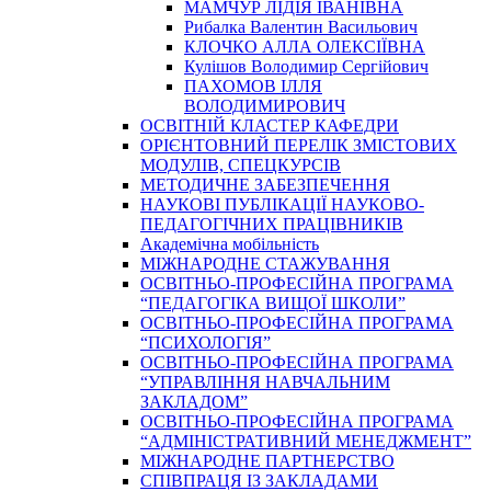
МАМЧУР ЛІДІЯ ІВАНІВНА
Рибалка Валентин Васильович
КЛОЧКО АЛЛА ОЛЕКСІЇВНА
Кулішов Володимир Сергійович
ПАХОМОВ ІЛЛЯ
ВОЛОДИМИРОВИЧ
ОСВІТНІЙ КЛАСТЕР КАФЕДРИ
ОРІЄНТОВНИЙ ПЕРЕЛІК ЗМІСТОВИХ
МОДУЛІВ, СПЕЦКУРСІВ
МЕТОДИЧНЕ ЗАБЕЗПЕЧЕННЯ
НАУКОВІ ПУБЛІКАЦІЇ НАУКОВО-
ПЕДАГОГІЧНИХ ПРАЦІВНИКІВ
Академічна мобільність
МІЖНАРОДНЕ СТАЖУВАННЯ
ОСВІТНЬО-ПРОФЕСІЙНА ПРОГРАМА
“ПЕДАГОГІКА ВИЩОЇ ШКОЛИ”
ОСВІТНЬО-ПРОФЕСІЙНА ПРОГРАМА
“ПСИХОЛОГІЯ”
ОСВІТНЬО-ПРОФЕСІЙНА ПРОГРАМА
“УПРАВЛІННЯ НАВЧАЛЬНИМ
ЗАКЛАДОМ”
ОСВІТНЬО-ПРОФЕСІЙНА ПРОГРАМА
“АДМІНІСТРАТИВНИЙ МЕНЕДЖМЕНТ”
МІЖНАРОДНЕ ПАРТНЕРСТВО
СПІВПРАЦЯ ІЗ ЗАКЛАДАМИ