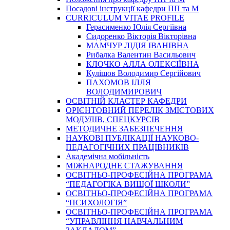
Посадові інструкції кафедри ПП та М
CURRICULUM VITAE PROFILE
Герасименко Юлія Сергіївна
Сидоренко Вікторія Вікторівна
МАМЧУР ЛІДІЯ ІВАНІВНА
Рибалка Валентин Васильович
КЛОЧКО АЛЛА ОЛЕКСІЇВНА
Кулішов Володимир Сергійович
ПАХОМОВ ІЛЛЯ
ВОЛОДИМИРОВИЧ
ОСВІТНІЙ КЛАСТЕР КАФЕДРИ
ОРІЄНТОВНИЙ ПЕРЕЛІК ЗМІСТОВИХ
МОДУЛІВ, СПЕЦКУРСІВ
МЕТОДИЧНЕ ЗАБЕЗПЕЧЕННЯ
НАУКОВІ ПУБЛІКАЦІЇ НАУКОВО-
ПЕДАГОГІЧНИХ ПРАЦІВНИКІВ
Академічна мобільність
МІЖНАРОДНЕ СТАЖУВАННЯ
ОСВІТНЬО-ПРОФЕСІЙНА ПРОГРАМА
“ПЕДАГОГІКА ВИЩОЇ ШКОЛИ”
ОСВІТНЬО-ПРОФЕСІЙНА ПРОГРАМА
“ПСИХОЛОГІЯ”
ОСВІТНЬО-ПРОФЕСІЙНА ПРОГРАМА
“УПРАВЛІННЯ НАВЧАЛЬНИМ