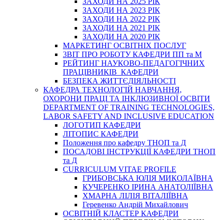
ЗАХОДИ НА 2025 РІК
ЗАХОДИ НА 2023 РІК
ЗАХОДИ НА 2022 РІК
ЗАХОДИ НА 2021 РІК
ЗАХОДИ НА 2020 РІК
МАРКЕТИНГ ОСВІТНІХ ПОСЛУГ
3BIT ПРО РОБОТУ КАФЕДРИ ПП та М
РЕЙТИНГ НАУКОВО-ПЕДАГОГІЧНИХ
ПРАЦІВНИКІВ КАФЕДРИ
БЕЗПЕКА ЖИТТЄДІЯЛЬНОСТІ
КАФЕДРА ТЕХНОЛОГІЙ НАВЧАННЯ,
ОХОРОНИ ПРАЦІ ТА ІНКЛЮЗИВНОЇ ОСВІТИ
DEPARTMENT OF TRAINING TECHNOLOGIES,
LABOR SAFETY AND INCLUSIVE EDUCATION
ЛОГОТИП КАФЕДРИ
ЛІТОПИС КАФЕДРИ
Положення про кафедру ТНОП та Д
ПОСАДОВІ ІНСТРУКЦІЇ КАФЕДРИ ТНОП
та Д
CURRICULUM VITAE PROFILE
ГРИБОВСЬКА ЮЛІЯ МИКОЛАЇВНА
КУЧЕРЕНКО ІРИНА АНАТОЛІЇВНА
ХМАРНА ЛІЛІЯ ВІТАЛІЇВНА
Геревенко Андрій Михайлович
ОСВІТНІЙ КЛАСТЕР КАФЕДРИ