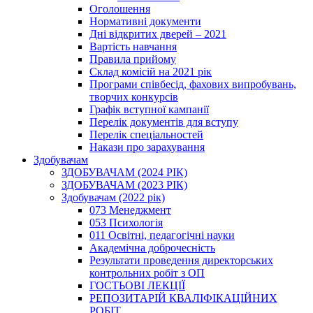
Оголошення
Нормативні документи
Дні відкритих дверей – 2021
Вартість навчання
Правила прийому
Склад комісій на 2021 рік
Програми співбесід, фахових випробувань,
творчих конкурсів
Графік вступної кампанії
Перелік документів для вступу
Перелік спеціальностей
Накази про зарахування
Здобувачам
ЗДОБУВАЧАМ (2024 РІК)
ЗДОБУВАЧАМ (2023 РІК)
Здобувачам (2022 рік)
073 Менеджмент
053 Психологія
011 Освітні, педагогічні науки
Академічна доброчесність
Результати проведення директорських
контрольних робіт з ОП
ГОСТЬОВІ ЛЕКЦІЇ
РЕПОЗИТАРІЙ КВАЛІФІКАЦІЙНИХ
РОБІТ