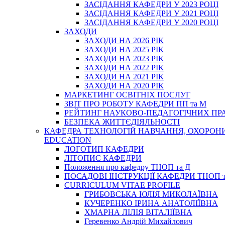
ЗАСІДАННЯ КАФЕДРИ У 2023 РОЦІ
ЗАСІДАННЯ КАФЕДРИ У 2021 РОЦІ
ЗАСІДАННЯ КАФЕДРИ У 2020 РОЦІ
ЗАХОДИ
ЗАХОДИ НА 2026 РІК
ЗАХОДИ НА 2025 РІК
ЗАХОДИ НА 2023 РІК
ЗАХОДИ НА 2022 РІК
ЗАХОДИ НА 2021 РІК
ЗАХОДИ НА 2020 РІК
МАРКЕТИНГ ОСВІТНІХ ПОСЛУГ
3BIT ПРО РОБОТУ КАФЕДРИ ПП та М
РЕЙТИНГ НАУКОВО-ПЕДАГОГІЧНИХ ПР
БЕЗПЕКА ЖИТТЄДІЯЛЬНОСТІ
КАФЕДРА ТЕХНОЛОГІЙ НАВЧАННЯ, ОХОРОНИ 
EDUCATION
ЛОГОТИП КАФЕДРИ
ЛІТОПИС КАФЕДРИ
Положення про кафедру ТНОП та Д
ПОСАДОВІ ІНСТРУКЦІЇ КАФЕДРИ ТНОП т
CURRICULUM VITAE PROFILE
ГРИБОВСЬКА ЮЛІЯ МИКОЛАЇВНА
КУЧЕРЕНКО ІРИНА АНАТОЛІЇВНА
ХМАРНА ЛІЛІЯ ВІТАЛІЇВНА
Геревенко Андрій Михайлович