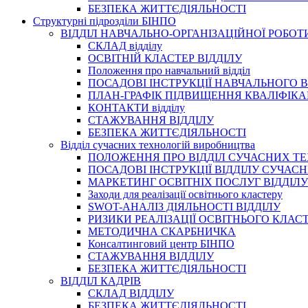
БЕЗПЕКА ЖИТТЄДІЯЛЬНОСТІ
Структурні підрозділи БІНПО
ВІДДІЛ НАВЧАЛЬНО-ОРГАНІЗАЦІЙНОЇ РОБОТ
СКЛАД відділу
ОСВІТНІЙ КЛАСТЕР ВІДДІЛУ
Положення про навчальний вiддiл
ПОСАДОВІ ІНСТРУКЦІЇ НАВЧАЛЬНОГО В
ПЛАН-ГРАФІК ПІДВИЩЕННЯ КВАЛІФІКА
КОНТАКТИ відділу
СТАЖУВАННЯ ВІДДІЛУ
БЕЗПЕКА ЖИТТЄДІЯЛЬНОСТІ
Відділ сучасних технологій виробництва
ПОЛОЖЕННЯ ПРО ВІДДІЛ СУЧАСНИХ Т
ПОСАДОВІ ІНСТРУКЦІЇ ВІДДІЛУ СУЧА
МАРКЕТИНГ ОСВІТНІХ ПОСЛУГ ВІДДІЛУ
Заходи для реалізації освітнього кластеру
SWOT-АНАЛІЗ ДІЯЛЬНОСТІ ВІДДІЛУ
РИЗИКИ РЕАЛІЗАЦІЇ ОСВІТНЬОГО КЛАС
МЕТОДИЧНА СКАРБНИЧКА
Консалтинговий центр БІНПО
СТАЖУВАННЯ ВІДДІЛУ
БЕЗПЕКА ЖИТТЄДІЯЛЬНОСТІ
ВІДДІЛ КАДРІВ
СКЛАД ВІДДІЛУ
БЕЗПЕКА ЖИТТЄДІЯЛЬНОСТІ