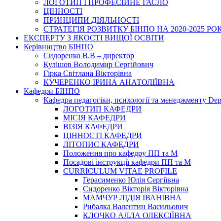
ЛОГОТИП І ПРОФЕСІЙНЕ ГАСЛО
ЦІННОСТІ
ПРИНЦИПИ ДІЯЛЬНОСТІ
СТРАТЕГІЯ РОЗВИТКУ БІНПО НА 2020-2025 РО
ЕКСПЕРТУ З ЯКОСТІ ВИЩОЇ ОСВІТИ
Керівництво БІНПО
Сидоренко В.В – директор
Кулішов Володимир Сергійович
Гірка Світлана Вікторівна
КУЧЕРЕНКО ІРИНА АНАТОЛІЇВНА
Кафедри БІНПО
Кафедра педагогіки, психології та менеджменту Dep
ЛОГОТИП КАФЕДРИ
МІСІЯ КАФЕДРИ
ВІЗІЯ КАФЕДРИ
ЦІННОСТІ КАФЕДРИ
ЛІТОПИС КАФЕДРИ
Положення про кафедру ПП та М
Посадові інструкції кафедри ПП та М
CURRICULUM VITAE PROFILE
Герасименко Юлія Сергіївна
Сидоренко Вікторія Вікторівна
МАМЧУР ЛІДІЯ ІВАНІВНА
Рибалка Валентин Васильович
КЛОЧКО АЛЛА ОЛЕКСІЇВНА