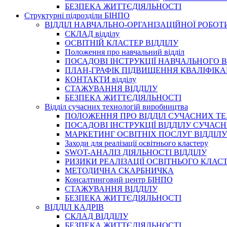
БЕЗПЕКА ЖИТТЄДІЯЛЬНОСТІ
Структурні підрозділи БІНПО
ВІДДІЛ НАВЧАЛЬНО-ОРГАНІЗАЦІЙНОЇ РОБОТ
СКЛАД відділу
ОСВІТНІЙ КЛАСТЕР ВІДДІЛУ
Положення про навчальний вiддiл
ПОСАДОВІ ІНСТРУКЦІЇ НАВЧАЛЬНОГО В
ПЛАН-ГРАФІК ПІДВИЩЕННЯ КВАЛІФІКА
КОНТАКТИ відділу
СТАЖУВАННЯ ВІДДІЛУ
БЕЗПЕКА ЖИТТЄДІЯЛЬНОСТІ
Відділ сучасних технологій виробництва
ПОЛОЖЕННЯ ПРО ВІДДІЛ СУЧАСНИХ Т
ПОСАДОВІ ІНСТРУКЦІЇ ВІДДІЛУ СУЧА
МАРКЕТИНГ ОСВІТНІХ ПОСЛУГ ВІДДІЛУ
Заходи для реалізації освітнього кластеру
SWOT-АНАЛІЗ ДІЯЛЬНОСТІ ВІДДІЛУ
РИЗИКИ РЕАЛІЗАЦІЇ ОСВІТНЬОГО КЛАС
МЕТОДИЧНА СКАРБНИЧКА
Консалтинговий центр БІНПО
СТАЖУВАННЯ ВІДДІЛУ
БЕЗПЕКА ЖИТТЄДІЯЛЬНОСТІ
ВІДДІЛ КАДРІВ
СКЛАД ВІДДІЛУ
БЕЗПЕКА ЖИТТЄДІЯЛЬНОСТІ