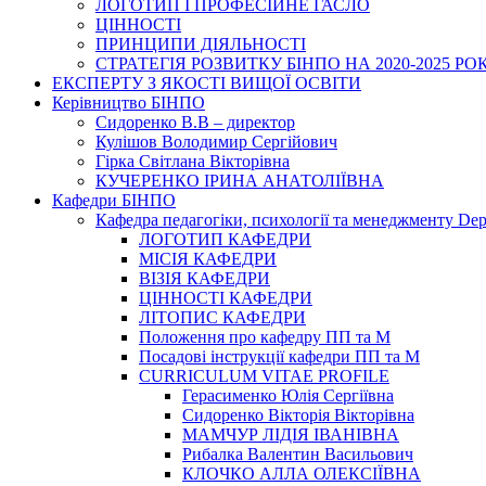
ЛОГОТИП І ПРОФЕСІЙНЕ ГАСЛО
ЦІННОСТІ
ПРИНЦИПИ ДІЯЛЬНОСТІ
СТРАТЕГІЯ РОЗВИТКУ БІНПО НА 2020-2025 РО
ЕКСПЕРТУ З ЯКОСТІ ВИЩОЇ ОСВІТИ
Керівництво БІНПО
Сидоренко В.В – директор
Кулішов Володимир Сергійович
Гірка Світлана Вікторівна
КУЧЕРЕНКО ІРИНА АНАТОЛІЇВНА
Кафедри БІНПО
Кафедра педагогіки, психології та менеджменту Dep
ЛОГОТИП КАФЕДРИ
МІСІЯ КАФЕДРИ
ВІЗІЯ КАФЕДРИ
ЦІННОСТІ КАФЕДРИ
ЛІТОПИС КАФЕДРИ
Положення про кафедру ПП та М
Посадові інструкції кафедри ПП та М
CURRICULUM VITAE PROFILE
Герасименко Юлія Сергіївна
Сидоренко Вікторія Вікторівна
МАМЧУР ЛІДІЯ ІВАНІВНА
Рибалка Валентин Васильович
КЛОЧКО АЛЛА ОЛЕКСІЇВНА