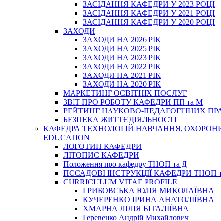
ЗАСІДАННЯ КАФЕДРИ У 2023 РОЦІ
ЗАСІДАННЯ КАФЕДРИ У 2021 РОЦІ
ЗАСІДАННЯ КАФЕДРИ У 2020 РОЦІ
ЗАХОДИ
ЗАХОДИ НА 2026 РІК
ЗАХОДИ НА 2025 РІК
ЗАХОДИ НА 2023 РІК
ЗАХОДИ НА 2022 РІК
ЗАХОДИ НА 2021 РІК
ЗАХОДИ НА 2020 РІК
МАРКЕТИНГ ОСВІТНІХ ПОСЛУГ
3BIT ПРО РОБОТУ КАФЕДРИ ПП та М
РЕЙТИНГ НАУКОВО-ПЕДАГОГІЧНИХ ПР
БЕЗПЕКА ЖИТТЄДІЯЛЬНОСТІ
КАФЕДРА ТЕХНОЛОГІЙ НАВЧАННЯ, ОХОРОНИ 
EDUCATION
ЛОГОТИП КАФЕДРИ
ЛІТОПИС КАФЕДРИ
Положення про кафедру ТНОП та Д
ПОСАДОВІ ІНСТРУКЦІЇ КАФЕДРИ ТНОП т
CURRICULUM VITAE PROFILE
ГРИБОВСЬКА ЮЛІЯ МИКОЛАЇВНА
КУЧЕРЕНКО ІРИНА АНАТОЛІЇВНА
ХМАРНА ЛІЛІЯ ВІТАЛІЇВНА
Геревенко Андрій Михайлович