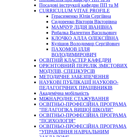
Посадові інструкції кафедри ПП та М
CURRICULUM VITAE PROFILE
Герасименко Юлія Сергіївна
Сидоренко Вікторія Вікторівна
МАМЧУР ЛІДІЯ ІВАНІВНА
Рибалка Валентин Васильович
КЛОЧКО АЛЛА ОЛЕКСІЇВНА
Кулішов Володимир Сергійович
ПАХОМОВ ІЛЛЯ
ВОЛОДИМИРОВИЧ
ОСВІТНІЙ КЛАСТЕР КАФЕДРИ
ОРІЄНТОВНИЙ ПЕРЕЛІК ЗМІСТОВИХ
МОДУЛІВ, СПЕЦКУРСІВ
МЕТОДИЧНЕ ЗАБЕЗПЕЧЕННЯ
НАУКОВІ ПУБЛІКАЦІЇ НАУКОВО-
ПЕДАГОГІЧНИХ ПРАЦІВНИКІВ
Академічна мобільність
МІЖНАРОДНЕ СТАЖУВАННЯ
ОСВІТНЬО-ПРОФЕСІЙНА ПРОГРАМА
“ПЕДАГОГІКА ВИЩОЇ ШКОЛИ”
ОСВІТНЬО-ПРОФЕСІЙНА ПРОГРАМА
“ПСИХОЛОГІЯ”
ОСВІТНЬО-ПРОФЕСІЙНА ПРОГРАМА
“УПРАВЛІННЯ НАВЧАЛЬНИМ