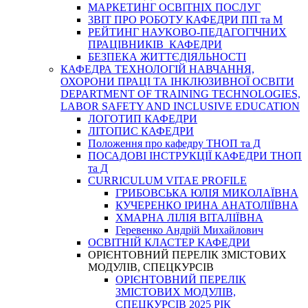
МАРКЕТИНГ ОСВІТНІХ ПОСЛУГ
3BIT ПРО РОБОТУ КАФЕДРИ ПП та М
РЕЙТИНГ НАУКОВО-ПЕДАГОГІЧНИХ
ПРАЦІВНИКІВ КАФЕДРИ
БЕЗПЕКА ЖИТТЄДІЯЛЬНОСТІ
КАФЕДРА ТЕХНОЛОГІЙ НАВЧАННЯ,
ОХОРОНИ ПРАЦІ ТА ІНКЛЮЗИВНОЇ ОСВІТИ
DEPARTMENT OF TRAINING TECHNOLOGIES,
LABOR SAFETY AND INCLUSIVE EDUCATION
ЛОГОТИП КАФЕДРИ
ЛІТОПИС КАФЕДРИ
Положення про кафедру ТНОП та Д
ПОСАДОВІ ІНСТРУКЦІЇ КАФЕДРИ ТНОП
та Д
CURRICULUM VITAE PROFILE
ГРИБОВСЬКА ЮЛІЯ МИКОЛАЇВНА
КУЧЕРЕНКО ІРИНА АНАТОЛІЇВНА
ХМАРНА ЛІЛІЯ ВІТАЛІЇВНА
Геревенко Андрій Михайлович
ОСВІТНІЙ КЛАСТЕР КАФЕДРИ
ОРІЄНТОВНИЙ ПЕРЕЛІК ЗМІСТОВИХ
МОДУЛІВ, СПЕЦКУРСІВ
ОРІЄНТОВНИЙ ПЕРЕЛІК
ЗМІСТОВИХ МОДУЛІВ,
СПЕЦКУРСІВ 2025 РІК