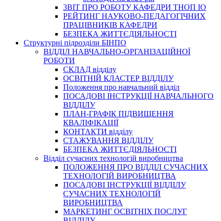
3BIT ПРО РОБОТУ КАФЕДРИ ТНОП ІО
РЕЙТИНГ НАУКОВО-ПЕДАГОГІЧНИХ
ПРАЦІВНИКІВ КАФЕДРИ
БЕЗПЕКА ЖИТТЄДІЯЛЬНОСТІ
Структурні підрозділи БІНПО
ВІДДІЛ НАВЧАЛЬНО-ОРГАНІЗАЦІЙНОЇ
РОБОТИ
СКЛАД відділу
ОСВІТНІЙ КЛАСТЕР ВІДДІЛУ
Положення про навчальний вiддiл
ПОСАДОВІ ІНСТРУКЦІЇ НАВЧАЛЬНОГО
ВІДДІЛУ
ПЛАН-ГРАФІК ПІДВИЩЕННЯ
КВАЛІФІКАЦІЇ
КОНТАКТИ відділу
СТАЖУВАННЯ ВІДДІЛУ
БЕЗПЕКА ЖИТТЄДІЯЛЬНОСТІ
Відділ сучасних технологій виробництва
ПОЛОЖЕННЯ ПРО ВІДДІЛ СУЧАСНИХ
ТЕХНОЛОГІЙ ВИРОБНИЦТВА
ПОСАДОВІ ІНСТРУКЦІЇ ВІДДІЛУ
СУЧАСНИХ ТЕХНОЛОГІЙ
ВИРОБНИЦТВА
МАРКЕТИНГ ОСВІТНІХ ПОСЛУГ
ВІДДІЛУ