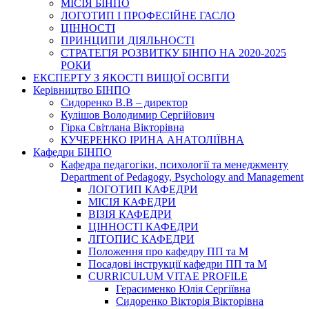
МІСІЯ БІНПО
ЛОГОТИП І ПРОФЕСІЙНЕ ГАСЛО
ЦІННОСТІ
ПРИНЦИПИ ДІЯЛЬНОСТІ
СТРАТЕГІЯ РОЗВИТКУ БІНПО НА 2020-2025
РОКИ
ЕКСПЕРТУ З ЯКОСТІ ВИЩОЇ ОСВІТИ
Керівництво БІНПО
Сидоренко В.В – директор
Кулішов Володимир Сергійович
Гірка Світлана Вікторівна
КУЧЕРЕНКО ІРИНА АНАТОЛІЇВНА
Кафедри БІНПО
Кафедра педагогіки, психології та менеджменту
Department of Pedagogy, Psychology and Management
ЛОГОТИП КАФЕДРИ
МІСІЯ КАФЕДРИ
ВІЗІЯ КАФЕДРИ
ЦІННОСТІ КАФЕДРИ
ЛІТОПИС КАФЕДРИ
Положення про кафедру ПП та М
Посадові інструкції кафедри ПП та М
CURRICULUM VITAE PROFILE
Герасименко Юлія Сергіївна
Сидоренко Вікторія Вікторівна