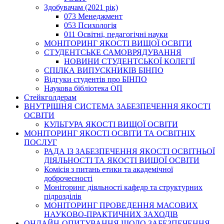
Здобувачам (2021 рік)
073 Менеджмент
053 Психологія
011 Освітні, педагогічні науки
МОНІТОРИНГ ЯКОСТІ ВИЩОЇ ОСВІТИ
СТУДЕНТСЬКЕ САМОВРЯДУВАННЯ
НОВИНИ СТУДЕНТСЬКОЇ КОЛЕГІЇ
СПІЛКА ВИПУСКНИКІВ БІНПО
Відгуки студентів про БІНПО
Наукова бібліотека ОП
Стейкголдерам
ВНУТРІШНЯ СИСТЕМА ЗАБЕЗПЕЧЕННЯ ЯКОСТІ
ОСВІТИ
КУЛЬТУРА ЯКОСТІ ВИЩОЇ ОСВІТИ
МОНІТОРИНГ ЯКОСТІ ОСВІТИ ТА ОСВІТНІХ
ПОСЛУГ
РАДА ІЗ ЗАБЕЗПЕЧЕННЯ ЯКОСТІ ОСВІТНЬОЇ
ДІЯЛЬНОСТІ ТА ЯКОСТІ ВИЩОЇ ОСВІТИ
Комісія з питань етики та академічної
доброчесності
Моніторинг діяльності кафедр та структурних
підрозділів
МОНІТОРИНГ ПРОВЕДЕННЯ МАСОВИХ
НАУКОВО-ПРАКТИЧНИХ ЗАХОДІВ
ОНЛАЙН-ОПИТУВАННЯ ЩОДО ЗАБЕЗПЕЧЕННЯ