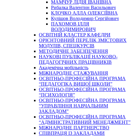
МАМЧУР ЛІДІЯ ІВАНІВНА
Рибалка Валентин Васильович
КЛОЧКО АЛЛА ОЛЕКСІЇВНА
Кулішов Володимир Сергійович
ПАХОМОВ ІЛЛЯ
ВОЛОДИМИРОВИЧ
ОСВІТНІЙ КЛАСТЕР КАФЕДРИ
ОРІЄНТОВНИЙ ПЕРЕЛІК ЗМІСТОВИХ
МОДУЛІВ, СПЕЦКУРСІВ
МЕТОДИЧНЕ ЗАБЕЗПЕЧЕННЯ
НАУКОВІ ПУБЛІКАЦІЇ НАУКОВО-
ПЕДАГОГІЧНИХ ПРАЦІВНИКІВ
Академічна мобільність
МІЖНАРОДНЕ СТАЖУВАННЯ
ОСВІТНЬО-ПРОФЕСІЙНА ПРОГРАМА
“ПЕДАГОГІКА ВИЩОЇ ШКОЛИ”
ОСВІТНЬО-ПРОФЕСІЙНА ПРОГРАМА
“ПСИХОЛОГІЯ”
ОСВІТНЬО-ПРОФЕСІЙНА ПРОГРАМА
“УПРАВЛІННЯ НАВЧАЛЬНИМ
ЗАКЛАДОМ”
ОСВІТНЬО-ПРОФЕСІЙНА ПРОГРАМА
“АДМІНІСТРАТИВНИЙ МЕНЕДЖМЕНТ”
МІЖНАРОДНЕ ПАРТНЕРСТВО
СПІВПРАЦЯ ІЗ ЗАКЛАДАМИ