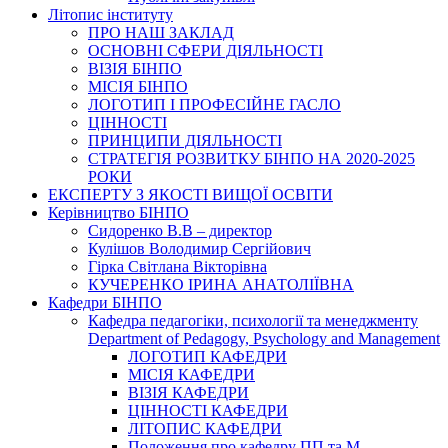
Літопис інституту
ПРО НАШ ЗАКЛАД
ОСНОВНІ СФЕРИ ДІЯЛЬНОСТІ
ВІЗІЯ БІНПО
МІСІЯ БІНПО
ЛОГОТИП І ПРОФЕСІЙНЕ ГАСЛО
ЦІННОСТІ
ПРИНЦИПИ ДІЯЛЬНОСТІ
СТРАТЕГІЯ РОЗВИТКУ БІНПО НА 2020-2025
РОКИ
ЕКСПЕРТУ З ЯКОСТІ ВИЩОЇ ОСВІТИ
Керівництво БІНПО
Сидоренко В.В – директор
Кулішов Володимир Сергійович
Гірка Світлана Вікторівна
КУЧЕРЕНКО ІРИНА АНАТОЛІЇВНА
Кафедри БІНПО
Кафедра педагогіки, психології та менеджменту
Department of Pedagogy, Psychology and Management
ЛОГОТИП КАФЕДРИ
МІСІЯ КАФЕДРИ
ВІЗІЯ КАФЕДРИ
ЦІННОСТІ КАФЕДРИ
ЛІТОПИС КАФЕДРИ
Положення про кафедру ПП та М