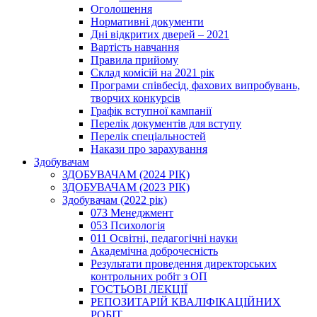
Оголошення
Нормативні документи
Дні відкритих дверей – 2021
Вартість навчання
Правила прийому
Склад комісій на 2021 рік
Програми співбесід, фахових випробувань,
творчих конкурсів
Графік вступної кампанії
Перелік документів для вступу
Перелік спеціальностей
Накази про зарахування
Здобувачам
ЗДОБУВАЧАМ (2024 РІК)
ЗДОБУВАЧАМ (2023 РІК)
Здобувачам (2022 рік)
073 Менеджмент
053 Психологія
011 Освітні, педагогічні науки
Академічна доброчесність
Результати проведення директорських
контрольних робіт з ОП
ГОСТЬОВІ ЛЕКЦІЇ
РЕПОЗИТАРІЙ КВАЛІФІКАЦІЙНИХ
РОБІТ