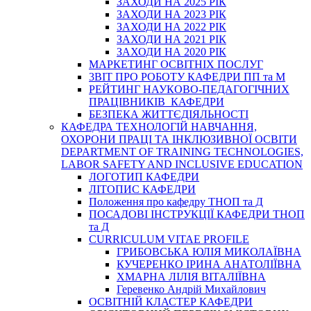
ЗАХОДИ НА 2025 РІК
ЗАХОДИ НА 2023 РІК
ЗАХОДИ НА 2022 РІК
ЗАХОДИ НА 2021 РІК
ЗАХОДИ НА 2020 РІК
МАРКЕТИНГ ОСВІТНІХ ПОСЛУГ
3BIT ПРО РОБОТУ КАФЕДРИ ПП та М
РЕЙТИНГ НАУКОВО-ПЕДАГОГІЧНИХ
ПРАЦІВНИКІВ КАФЕДРИ
БЕЗПЕКА ЖИТТЄДІЯЛЬНОСТІ
КАФЕДРА ТЕХНОЛОГІЙ НАВЧАННЯ,
ОХОРОНИ ПРАЦІ ТА ІНКЛЮЗИВНОЇ ОСВІТИ
DEPARTMENT OF TRAINING TECHNOLOGIES,
LABOR SAFETY AND INCLUSIVE EDUCATION
ЛОГОТИП КАФЕДРИ
ЛІТОПИС КАФЕДРИ
Положення про кафедру ТНОП та Д
ПОСАДОВІ ІНСТРУКЦІЇ КАФЕДРИ ТНОП
та Д
CURRICULUM VITAE PROFILE
ГРИБОВСЬКА ЮЛІЯ МИКОЛАЇВНА
КУЧЕРЕНКО ІРИНА АНАТОЛІЇВНА
ХМАРНА ЛІЛІЯ ВІТАЛІЇВНА
Геревенко Андрій Михайлович
ОСВІТНІЙ КЛАСТЕР КАФЕДРИ