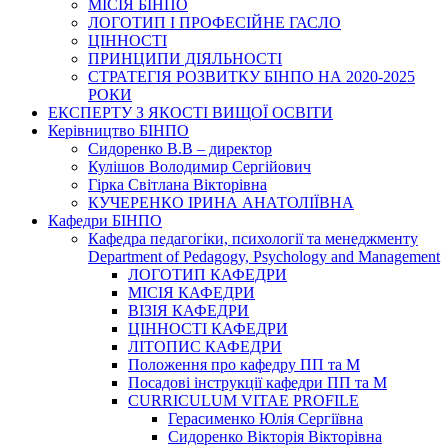
МІСІЯ БІНПО
ЛОГОТИП І ПРОФЕСІЙНЕ ГАСЛО
ЦІННОСТІ
ПРИНЦИПИ ДІЯЛЬНОСТІ
СТРАТЕГІЯ РОЗВИТКУ БІНПО НА 2020-2025
РОКИ
ЕКСПЕРТУ З ЯКОСТІ ВИЩОЇ ОСВІТИ
Керівництво БІНПО
Сидоренко В.В – директор
Кулішов Володимир Сергійович
Гірка Світлана Вікторівна
КУЧЕРЕНКО ІРИНА АНАТОЛІЇВНА
Кафедри БІНПО
Кафедра педагогіки, психології та менеджменту
Department of Pedagogy, Psychology and Management
ЛОГОТИП КАФЕДРИ
МІСІЯ КАФЕДРИ
ВІЗІЯ КАФЕДРИ
ЦІННОСТІ КАФЕДРИ
ЛІТОПИС КАФЕДРИ
Положення про кафедру ПП та М
Посадові інструкції кафедри ПП та М
CURRICULUM VITAE PROFILE
Герасименко Юлія Сергіївна
Сидоренко Вікторія Вікторівна