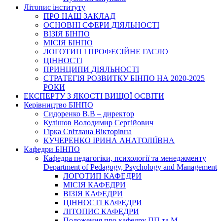
Літопис інституту
ПРО НАШ ЗАКЛАД
ОСНОВНІ СФЕРИ ДІЯЛЬНОСТІ
ВІЗІЯ БІНПО
МІСІЯ БІНПО
ЛОГОТИП І ПРОФЕСІЙНЕ ГАСЛО
ЦІННОСТІ
ПРИНЦИПИ ДІЯЛЬНОСТІ
СТРАТЕГІЯ РОЗВИТКУ БІНПО НА 2020-2025
РОКИ
ЕКСПЕРТУ З ЯКОСТІ ВИЩОЇ ОСВІТИ
Керівництво БІНПО
Сидоренко В.В – директор
Кулішов Володимир Сергійович
Гірка Світлана Вікторівна
КУЧЕРЕНКО ІРИНА АНАТОЛІЇВНА
Кафедри БІНПО
Кафедра педагогіки, психології та менеджменту
Department of Pedagogy, Psychology and Management
ЛОГОТИП КАФЕДРИ
МІСІЯ КАФЕДРИ
ВІЗІЯ КАФЕДРИ
ЦІННОСТІ КАФЕДРИ
ЛІТОПИС КАФЕДРИ
Положення про кафедру ПП та М