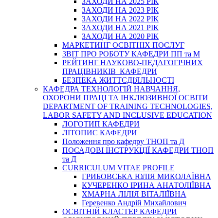
ЗАХОДИ НА 2025 РІК
ЗАХОДИ НА 2023 РІК
ЗАХОДИ НА 2022 РІК
ЗАХОДИ НА 2021 РІК
ЗАХОДИ НА 2020 РІК
МАРКЕТИНГ ОСВІТНІХ ПОСЛУГ
3BIT ПРО РОБОТУ КАФЕДРИ ПП та М
РЕЙТИНГ НАУКОВО-ПЕДАГОГІЧНИХ
ПРАЦІВНИКІВ КАФЕДРИ
БЕЗПЕКА ЖИТТЄДІЯЛЬНОСТІ
КАФЕДРА ТЕХНОЛОГІЙ НАВЧАННЯ,
ОХОРОНИ ПРАЦІ ТА ІНКЛЮЗИВНОЇ ОСВІТИ
DEPARTMENT OF TRAINING TECHNOLOGIES,
LABOR SAFETY AND INCLUSIVE EDUCATION
ЛОГОТИП КАФЕДРИ
ЛІТОПИС КАФЕДРИ
Положення про кафедру ТНОП та Д
ПОСАДОВІ ІНСТРУКЦІЇ КАФЕДРИ ТНОП
та Д
CURRICULUM VITAE PROFILE
ГРИБОВСЬКА ЮЛІЯ МИКОЛАЇВНА
КУЧЕРЕНКО ІРИНА АНАТОЛІЇВНА
ХМАРНА ЛІЛІЯ ВІТАЛІЇВНА
Геревенко Андрій Михайлович
ОСВІТНІЙ КЛАСТЕР КАФЕДРИ