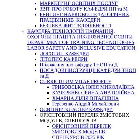
МАРКЕТИНГ ОСВІТНІХ ПОСЛУГ
3BIT ПРО РОБОТУ КАФЕДРИ ПП та М
РЕЙТИНГ НАУКОВО-ПЕДАГОГІЧНИХ
ПРАЦІВНИКІВ КАФЕДРИ
БЕЗПЕКА ЖИТТЄДІЯЛЬНОСТІ
КАФЕДРА ТЕХНОЛОГІЙ НАВЧАННЯ,
ОХОРОНИ ПРАЦІ ТА ІНКЛЮЗИВНОЇ ОСВІТИ
DEPARTMENT OF TRAINING TECHNOLOGIES,
LABOR SAFETY AND INCLUSIVE EDUCATION
ЛОГОТИП КАФЕДРИ
ЛІТОПИС КАФЕДРИ
Положення про кафедру ТНОП та Д
ПОСАДОВІ ІНСТРУКЦІЇ КАФЕДРИ ТНОП
та Д
CURRICULUM VITAE PROFILE
ГРИБОВСЬКА ЮЛІЯ МИКОЛАЇВНА
КУЧЕРЕНКО ІРИНА АНАТОЛІЇВНА
ХМАРНА ЛІЛІЯ ВІТАЛІЇВНА
Геревенко Андрій Михайлович
ОСВІТНІЙ КЛАСТЕР КАФЕДРИ
ОРІЄНТОВНИЙ ПЕРЕЛІК ЗМІСТОВИХ
МОДУЛІВ, СПЕЦКУРСІВ
ОРІЄНТОВНИЙ ПЕРЕЛІК
ЗМІСТОВИХ МОДУЛІВ,
СПЕЦКУРСІВ 2025 РІК