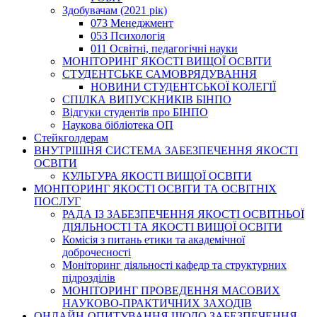
Здобувачам (2021 рік)
073 Менеджмент
053 Психологія
011 Освітні, педагогічні науки
МОНІТОРИНГ ЯКОСТІ ВИЩОЇ ОСВІТИ
СТУДЕНТСЬКЕ САМОВРЯДУВАННЯ
НОВИНИ СТУДЕНТСЬКОЇ КОЛЕГІЇ
СПІЛКА ВИПУСКНИКІВ БІНПО
Відгуки студентів про БІНПО
Наукова бібліотека ОП
Стейкголдерам
ВНУТРІШНЯ СИСТЕМА ЗАБЕЗПЕЧЕННЯ ЯКОСТІ
ОСВІТИ
КУЛЬТУРА ЯКОСТІ ВИЩОЇ ОСВІТИ
МОНІТОРИНГ ЯКОСТІ ОСВІТИ ТА ОСВІТНІХ
ПОСЛУГ
РАДА ІЗ ЗАБЕЗПЕЧЕННЯ ЯКОСТІ ОСВІТНЬОЇ
ДІЯЛЬНОСТІ ТА ЯКОСТІ ВИЩОЇ ОСВІТИ
Комісія з питань етики та академічної
доброчесності
Моніторинг діяльності кафедр та структурних
підрозділів
МОНІТОРИНГ ПРОВЕДЕННЯ МАСОВИХ
НАУКОВО-ПРАКТИЧНИХ ЗАХОДІВ
ОНЛАЙН-ОПИТУВАННЯ ЩОДО ЗАБЕЗПЕЧЕННЯ