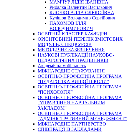
МАМЧУР ЛІДІЯ ІВАНІВНА
Рибалка Валентин Васильович
КЛОЧКО АЛЛА ОЛЕКСІЇВНА
Кулішов Володимир Сергійович
ПАХОМОВ ІЛЛЯ
ВОЛОДИМИРОВИЧ
ОСВІТНІЙ КЛАСТЕР КАФЕДРИ
ОРІЄНТОВНИЙ ПЕРЕЛІК ЗМІСТОВИХ
МОДУЛІВ, СПЕЦКУРСІВ
МЕТОДИЧНЕ ЗАБЕЗПЕЧЕННЯ
НАУКОВІ ПУБЛІКАЦІЇ НАУКОВО-
ПЕДАГОГІЧНИХ ПРАЦІВНИКІВ
Академічна мобільність
МІЖНАРОДНЕ СТАЖУВАННЯ
ОСВІТНЬО-ПРОФЕСІЙНА ПРОГРАМА
“ПЕДАГОГІКА ВИЩОЇ ШКОЛИ”
ОСВІТНЬО-ПРОФЕСІЙНА ПРОГРАМА
“ПСИХОЛОГІЯ”
ОСВІТНЬО-ПРОФЕСІЙНА ПРОГРАМА
“УПРАВЛІННЯ НАВЧАЛЬНИМ
ЗАКЛАДОМ”
ОСВІТНЬО-ПРОФЕСІЙНА ПРОГРАМА
“АДМІНІСТРАТИВНИЙ МЕНЕДЖМЕНТ”
МІЖНАРОДНЕ ПАРТНЕРСТВО
СПІВПРАЦЯ ІЗ ЗАКЛАДАМИ