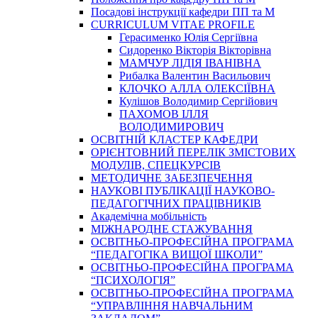
Посадові інструкції кафедри ПП та М
CURRICULUM VITAE PROFILE
Герасименко Юлія Сергіївна
Сидоренко Вікторія Вікторівна
МАМЧУР ЛІДІЯ ІВАНІВНА
Рибалка Валентин Васильович
КЛОЧКО АЛЛА ОЛЕКСІЇВНА
Кулішов Володимир Сергійович
ПАХОМОВ ІЛЛЯ
ВОЛОДИМИРОВИЧ
ОСВІТНІЙ КЛАСТЕР КАФЕДРИ
ОРІЄНТОВНИЙ ПЕРЕЛІК ЗМІСТОВИХ
МОДУЛІВ, СПЕЦКУРСІВ
МЕТОДИЧНЕ ЗАБЕЗПЕЧЕННЯ
НАУКОВІ ПУБЛІКАЦІЇ НАУКОВО-
ПЕДАГОГІЧНИХ ПРАЦІВНИКІВ
Академічна мобільність
МІЖНАРОДНЕ СТАЖУВАННЯ
ОСВІТНЬО-ПРОФЕСІЙНА ПРОГРАМА
“ПЕДАГОГІКА ВИЩОЇ ШКОЛИ”
ОСВІТНЬО-ПРОФЕСІЙНА ПРОГРАМА
“ПСИХОЛОГІЯ”
ОСВІТНЬО-ПРОФЕСІЙНА ПРОГРАМА
“УПРАВЛІННЯ НАВЧАЛЬНИМ