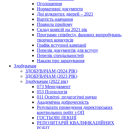
Оголошення
Нормативні документи
Дні відкритих дверей – 2021
Вартість навчання
Правила прийому
Склад комісій на 2021 рік
Програми співбесід, фахових випробувань,
творчих конкурсів
Графік вступної кампанії
Перелік документів для вступу
Перелік спеціальностей
Накази про зарахування
Здобувачам
ЗДОБУВАЧАМ (2024 РІК)
ЗДОБУВАЧАМ (2023 РІК)
Здобувачам (2022 рік)
073 Менеджмент
053 Психологія
011 Освітні, педагогічні науки
Академічна доброчесність
Результати проведення директорських
контрольних робіт з ОП
ГОСТЬОВІ ЛЕКЦІЇ
РЕПОЗИТАРІЙ КВАЛІФІКАЦІЙНИХ
РОБІТ