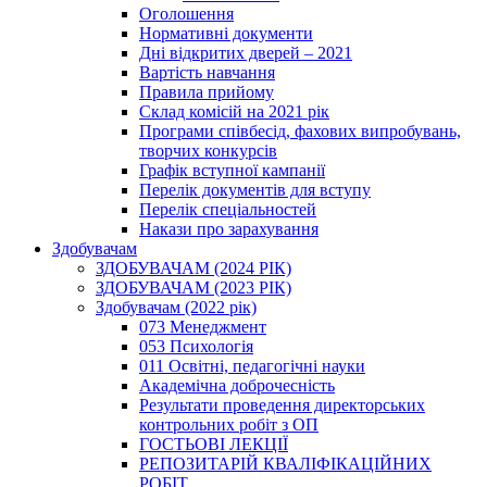
Оголошення
Нормативні документи
Дні відкритих дверей – 2021
Вартість навчання
Правила прийому
Склад комісій на 2021 рік
Програми співбесід, фахових випробувань,
творчих конкурсів
Графік вступної кампанії
Перелік документів для вступу
Перелік спеціальностей
Накази про зарахування
Здобувачам
ЗДОБУВАЧАМ (2024 РІК)
ЗДОБУВАЧАМ (2023 РІК)
Здобувачам (2022 рік)
073 Менеджмент
053 Психологія
011 Освітні, педагогічні науки
Академічна доброчесність
Результати проведення директорських
контрольних робіт з ОП
ГОСТЬОВІ ЛЕКЦІЇ
РЕПОЗИТАРІЙ КВАЛІФІКАЦІЙНИХ
РОБІТ