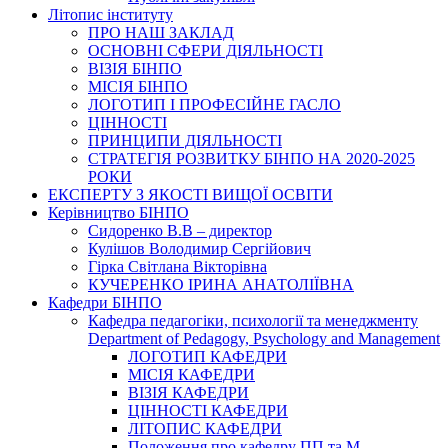
Літопис інституту
ПРО НАШ ЗАКЛАД
ОСНОВНІ СФЕРИ ДІЯЛЬНОСТІ
ВІЗІЯ БІНПО
МІСІЯ БІНПО
ЛОГОТИП І ПРОФЕСІЙНЕ ГАСЛО
ЦІННОСТІ
ПРИНЦИПИ ДІЯЛЬНОСТІ
СТРАТЕГІЯ РОЗВИТКУ БІНПО НА 2020-2025
РОКИ
ЕКСПЕРТУ З ЯКОСТІ ВИЩОЇ ОСВІТИ
Керівництво БІНПО
Сидоренко В.В – директор
Кулішов Володимир Сергійович
Гірка Світлана Вікторівна
КУЧЕРЕНКО ІРИНА АНАТОЛІЇВНА
Кафедри БІНПО
Кафедра педагогіки, психології та менеджменту
Department of Pedagogy, Psychology and Management
ЛОГОТИП КАФЕДРИ
МІСІЯ КАФЕДРИ
ВІЗІЯ КАФЕДРИ
ЦІННОСТІ КАФЕДРИ
ЛІТОПИС КАФЕДРИ
Положення про кафедру ПП та М