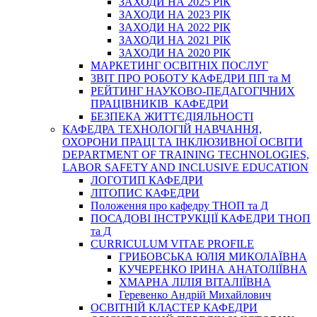
ЗАХОДИ НА 2025 РІК
ЗАХОДИ НА 2023 РІК
ЗАХОДИ НА 2022 РІК
ЗАХОДИ НА 2021 РІК
ЗАХОДИ НА 2020 РІК
МАРКЕТИНГ ОСВІТНІХ ПОСЛУГ
3BIT ПРО РОБОТУ КАФЕДРИ ПП та М
РЕЙТИНГ НАУКОВО-ПЕДАГОГІЧНИХ
ПРАЦІВНИКІВ КАФЕДРИ
БЕЗПЕКА ЖИТТЄДІЯЛЬНОСТІ
КАФЕДРА ТЕХНОЛОГІЙ НАВЧАННЯ,
ОХОРОНИ ПРАЦІ ТА ІНКЛЮЗИВНОЇ ОСВІТИ
DEPARTMENT OF TRAINING TECHNOLOGIES,
LABOR SAFETY AND INCLUSIVE EDUCATION
ЛОГОТИП КАФЕДРИ
ЛІТОПИС КАФЕДРИ
Положення про кафедру ТНОП та Д
ПОСАДОВІ ІНСТРУКЦІЇ КАФЕДРИ ТНОП
та Д
CURRICULUM VITAE PROFILE
ГРИБОВСЬКА ЮЛІЯ МИКОЛАЇВНА
КУЧЕРЕНКО ІРИНА АНАТОЛІЇВНА
ХМАРНА ЛІЛІЯ ВІТАЛІЇВНА
Геревенко Андрій Михайлович
ОСВІТНІЙ КЛАСТЕР КАФЕДРИ