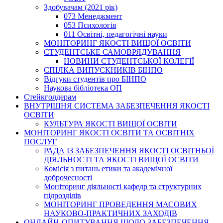
Здобувачам (2021 рік)
073 Менеджмент
053 Психологія
011 Освітні, педагогічні науки
МОНІТОРИНГ ЯКОСТІ ВИЩОЇ ОСВІТИ
СТУДЕНТСЬКЕ САМОВРЯДУВАННЯ
НОВИНИ СТУДЕНТСЬКОЇ КОЛЕГІЇ
СПІЛКА ВИПУСКНИКІВ БІНПО
Відгуки студентів про БІНПО
Наукова бібліотека ОП
Стейкголдерам
ВНУТРІШНЯ СИСТЕМА ЗАБЕЗПЕЧЕННЯ ЯКОСТІ
ОСВІТИ
КУЛЬТУРА ЯКОСТІ ВИЩОЇ ОСВІТИ
МОНІТОРИНГ ЯКОСТІ ОСВІТИ ТА ОСВІТНІХ
ПОСЛУГ
РАДА ІЗ ЗАБЕЗПЕЧЕННЯ ЯКОСТІ ОСВІТНЬОЇ
ДІЯЛЬНОСТІ ТА ЯКОСТІ ВИЩОЇ ОСВІТИ
Комісія з питань етики та академічної
доброчесності
Моніторинг діяльності кафедр та структурних
підрозділів
МОНІТОРИНГ ПРОВЕДЕННЯ МАСОВИХ
НАУКОВО-ПРАКТИЧНИХ ЗАХОДІВ
ОНЛАЙН-ОПИТУВАННЯ ЩОДО ЗАБЕЗПЕЧЕННЯ