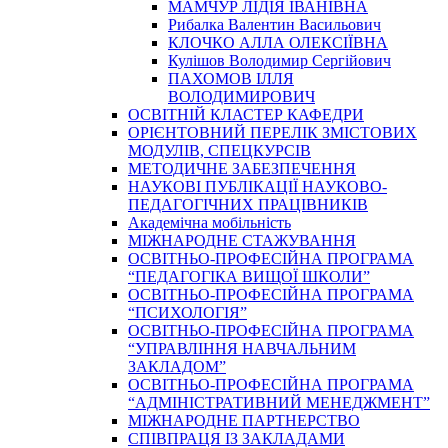
МАМЧУР ЛІДІЯ ІВАНІВНА
Рибалка Валентин Васильович
КЛОЧКО АЛЛА ОЛЕКСІЇВНА
Кулішов Володимир Сергійович
ПАХОМОВ ІЛЛЯ
ВОЛОДИМИРОВИЧ
ОСВІТНІЙ КЛАСТЕР КАФЕДРИ
ОРІЄНТОВНИЙ ПЕРЕЛІК ЗМІСТОВИХ
МОДУЛІВ, СПЕЦКУРСІВ
МЕТОДИЧНЕ ЗАБЕЗПЕЧЕННЯ
НАУКОВІ ПУБЛІКАЦІЇ НАУКОВО-
ПЕДАГОГІЧНИХ ПРАЦІВНИКІВ
Академічна мобільність
МІЖНАРОДНЕ СТАЖУВАННЯ
ОСВІТНЬО-ПРОФЕСІЙНА ПРОГРАМА
“ПЕДАГОГІКА ВИЩОЇ ШКОЛИ”
ОСВІТНЬО-ПРОФЕСІЙНА ПРОГРАМА
“ПСИХОЛОГІЯ”
ОСВІТНЬО-ПРОФЕСІЙНА ПРОГРАМА
“УПРАВЛІННЯ НАВЧАЛЬНИМ
ЗАКЛАДОМ”
ОСВІТНЬО-ПРОФЕСІЙНА ПРОГРАМА
“АДМІНІСТРАТИВНИЙ МЕНЕДЖМЕНТ”
МІЖНАРОДНЕ ПАРТНЕРСТВО
СПІВПРАЦЯ ІЗ ЗАКЛАДАМИ