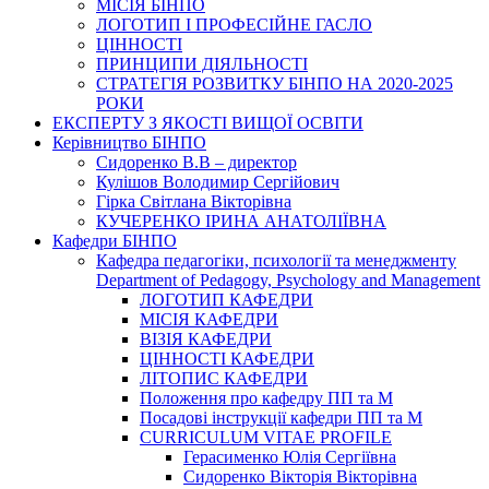
МІСІЯ БІНПО
ЛОГОТИП І ПРОФЕСІЙНЕ ГАСЛО
ЦІННОСТІ
ПРИНЦИПИ ДІЯЛЬНОСТІ
СТРАТЕГІЯ РОЗВИТКУ БІНПО НА 2020-2025
РОКИ
ЕКСПЕРТУ З ЯКОСТІ ВИЩОЇ ОСВІТИ
Керівництво БІНПО
Сидоренко В.В – директор
Кулішов Володимир Сергійович
Гірка Світлана Вікторівна
КУЧЕРЕНКО ІРИНА АНАТОЛІЇВНА
Кафедри БІНПО
Кафедра педагогіки, психології та менеджменту
Department of Pedagogy, Psychology and Management
ЛОГОТИП КАФЕДРИ
МІСІЯ КАФЕДРИ
ВІЗІЯ КАФЕДРИ
ЦІННОСТІ КАФЕДРИ
ЛІТОПИС КАФЕДРИ
Положення про кафедру ПП та М
Посадові інструкції кафедри ПП та М
CURRICULUM VITAE PROFILE
Герасименко Юлія Сергіївна
Сидоренко Вікторія Вікторівна