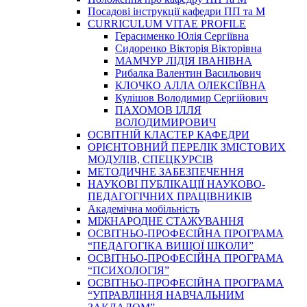
Посадові інструкції кафедри ПП та М
CURRICULUM VITAE PROFILE
Герасименко Юлія Сергіївна
Сидоренко Вікторія Вікторівна
МАМЧУР ЛІДІЯ ІВАНІВНА
Рибалка Валентин Васильович
КЛОЧКО АЛЛА ОЛЕКСІЇВНА
Кулішов Володимир Сергійович
ПАХОМОВ ІЛЛЯ
ВОЛОДИМИРОВИЧ
ОСВІТНІЙ КЛАСТЕР КАФЕДРИ
ОРІЄНТОВНИЙ ПЕРЕЛІК ЗМІСТОВИХ
МОДУЛІВ, СПЕЦКУРСІВ
МЕТОДИЧНЕ ЗАБЕЗПЕЧЕННЯ
НАУКОВІ ПУБЛІКАЦІЇ НАУКОВО-
ПЕДАГОГІЧНИХ ПРАЦІВНИКІВ
Академічна мобільність
МІЖНАРОДНЕ СТАЖУВАННЯ
ОСВІТНЬО-ПРОФЕСІЙНА ПРОГРАМА
“ПЕДАГОГІКА ВИЩОЇ ШКОЛИ”
ОСВІТНЬО-ПРОФЕСІЙНА ПРОГРАМА
“ПСИХОЛОГІЯ”
ОСВІТНЬО-ПРОФЕСІЙНА ПРОГРАМА
“УПРАВЛІННЯ НАВЧАЛЬНИМ