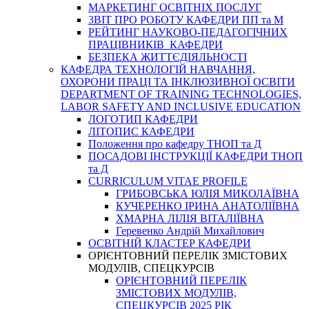
МАРКЕТИНГ ОСВІТНІХ ПОСЛУГ
3BIT ПРО РОБОТУ КАФЕДРИ ПП та М
РЕЙТИНГ НАУКОВО-ПЕДАГОГІЧНИХ
ПРАЦІВНИКІВ КАФЕДРИ
БЕЗПЕКА ЖИТТЄДІЯЛЬНОСТІ
КАФЕДРА ТЕХНОЛОГІЙ НАВЧАННЯ,
ОХОРОНИ ПРАЦІ ТА ІНКЛЮЗИВНОЇ ОСВІТИ
DEPARTMENT OF TRAINING TECHNOLOGIES,
LABOR SAFETY AND INCLUSIVE EDUCATION
ЛОГОТИП КАФЕДРИ
ЛІТОПИС КАФЕДРИ
Положення про кафедру ТНОП та Д
ПОСАДОВІ ІНСТРУКЦІЇ КАФЕДРИ ТНОП
та Д
CURRICULUM VITAE PROFILE
ГРИБОВСЬКА ЮЛІЯ МИКОЛАЇВНА
КУЧЕРЕНКО ІРИНА АНАТОЛІЇВНА
ХМАРНА ЛІЛІЯ ВІТАЛІЇВНА
Геревенко Андрій Михайлович
ОСВІТНІЙ КЛАСТЕР КАФЕДРИ
ОРІЄНТОВНИЙ ПЕРЕЛІК ЗМІСТОВИХ
МОДУЛІВ, СПЕЦКУРСІВ
ОРІЄНТОВНИЙ ПЕРЕЛІК
ЗМІСТОВИХ МОДУЛІВ,
СПЕЦКУРСІВ 2025 РІК