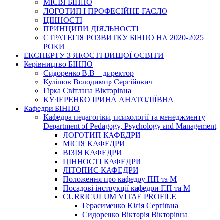
МІСІЯ БІНПО
ЛОГОТИП І ПРОФЕСІЙНЕ ГАСЛО
ЦІННОСТІ
ПРИНЦИПИ ДІЯЛЬНОСТІ
СТРАТЕГІЯ РОЗВИТКУ БІНПО НА 2020-2025
РОКИ
ЕКСПЕРТУ З ЯКОСТІ ВИЩОЇ ОСВІТИ
Керівництво БІНПО
Сидоренко В.В – директор
Кулішов Володимир Сергійович
Гірка Світлана Вікторівна
КУЧЕРЕНКО ІРИНА АНАТОЛІЇВНА
Кафедри БІНПО
Кафедра педагогіки, психології та менеджменту
Department of Pedagogy, Psychology and Management
ЛОГОТИП КАФЕДРИ
МІСІЯ КАФЕДРИ
ВІЗІЯ КАФЕДРИ
ЦІННОСТІ КАФЕДРИ
ЛІТОПИС КАФЕДРИ
Положення про кафедру ПП та М
Посадові інструкції кафедри ПП та М
CURRICULUM VITAE PROFILE
Герасименко Юлія Сергіївна
Сидоренко Вікторія Вікторівна