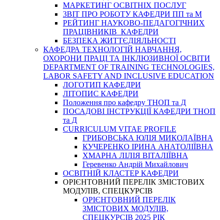
МАРКЕТИНГ ОСВІТНІХ ПОСЛУГ
3BIT ПРО РОБОТУ КАФЕДРИ ПП та М
РЕЙТИНГ НАУКОВО-ПЕДАГОГІЧНИХ
ПРАЦІВНИКІВ КАФЕДРИ
БЕЗПЕКА ЖИТТЄДІЯЛЬНОСТІ
КАФЕДРА ТЕХНОЛОГІЙ НАВЧАННЯ,
ОХОРОНИ ПРАЦІ ТА ІНКЛЮЗИВНОЇ ОСВІТИ
DEPARTMENT OF TRAINING TECHNOLOGIES,
LABOR SAFETY AND INCLUSIVE EDUCATION
ЛОГОТИП КАФЕДРИ
ЛІТОПИС КАФЕДРИ
Положення про кафедру ТНОП та Д
ПОСАДОВІ ІНСТРУКЦІЇ КАФЕДРИ ТНОП
та Д
CURRICULUM VITAE PROFILE
ГРИБОВСЬКА ЮЛІЯ МИКОЛАЇВНА
КУЧЕРЕНКО ІРИНА АНАТОЛІЇВНА
ХМАРНА ЛІЛІЯ ВІТАЛІЇВНА
Геревенко Андрій Михайлович
ОСВІТНІЙ КЛАСТЕР КАФЕДРИ
ОРІЄНТОВНИЙ ПЕРЕЛІК ЗМІСТОВИХ
МОДУЛІВ, СПЕЦКУРСІВ
ОРІЄНТОВНИЙ ПЕРЕЛІК
ЗМІСТОВИХ МОДУЛІВ,
СПЕЦКУРСІВ 2025 РІК