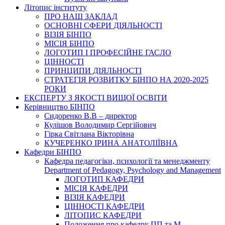
Літопис інституту
ПРО НАШ ЗАКЛАД
ОСНОВНІ СФЕРИ ДІЯЛЬНОСТІ
ВІЗІЯ БІНПО
МІСІЯ БІНПО
ЛОГОТИП І ПРОФЕСІЙНЕ ГАСЛО
ЦІННОСТІ
ПРИНЦИПИ ДІЯЛЬНОСТІ
СТРАТЕГІЯ РОЗВИТКУ БІНПО НА 2020-2025
РОКИ
ЕКСПЕРТУ З ЯКОСТІ ВИЩОЇ ОСВІТИ
Керівництво БІНПО
Сидоренко В.В – директор
Кулішов Володимир Сергійович
Гірка Світлана Вікторівна
КУЧЕРЕНКО ІРИНА АНАТОЛІЇВНА
Кафедри БІНПО
Кафедра педагогіки, психології та менеджменту
Department of Pedagogy, Psychology and Management
ЛОГОТИП КАФЕДРИ
МІСІЯ КАФЕДРИ
ВІЗІЯ КАФЕДРИ
ЦІННОСТІ КАФЕДРИ
ЛІТОПИС КАФЕДРИ
Положення про кафедру ПП та М