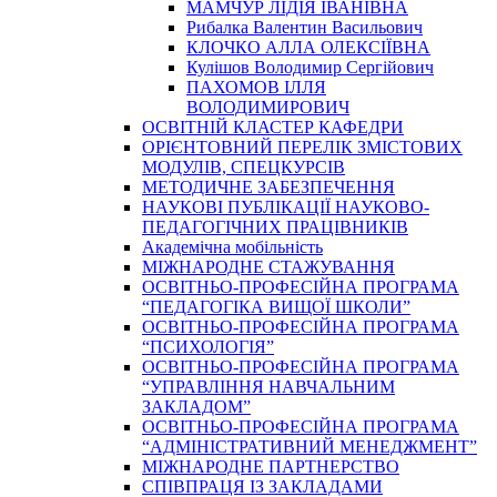
МАМЧУР ЛІДІЯ ІВАНІВНА
Рибалка Валентин Васильович
КЛОЧКО АЛЛА ОЛЕКСІЇВНА
Кулішов Володимир Сергійович
ПАХОМОВ ІЛЛЯ
ВОЛОДИМИРОВИЧ
ОСВІТНІЙ КЛАСТЕР КАФЕДРИ
ОРІЄНТОВНИЙ ПЕРЕЛІК ЗМІСТОВИХ
МОДУЛІВ, СПЕЦКУРСІВ
МЕТОДИЧНЕ ЗАБЕЗПЕЧЕННЯ
НАУКОВІ ПУБЛІКАЦІЇ НАУКОВО-
ПЕДАГОГІЧНИХ ПРАЦІВНИКІВ
Академічна мобільність
МІЖНАРОДНЕ СТАЖУВАННЯ
ОСВІТНЬО-ПРОФЕСІЙНА ПРОГРАМА
“ПЕДАГОГІКА ВИЩОЇ ШКОЛИ”
ОСВІТНЬО-ПРОФЕСІЙНА ПРОГРАМА
“ПСИХОЛОГІЯ”
ОСВІТНЬО-ПРОФЕСІЙНА ПРОГРАМА
“УПРАВЛІННЯ НАВЧАЛЬНИМ
ЗАКЛАДОМ”
ОСВІТНЬО-ПРОФЕСІЙНА ПРОГРАМА
“АДМІНІСТРАТИВНИЙ МЕНЕДЖМЕНТ”
МІЖНАРОДНЕ ПАРТНЕРСТВО
СПІВПРАЦЯ ІЗ ЗАКЛАДАМИ