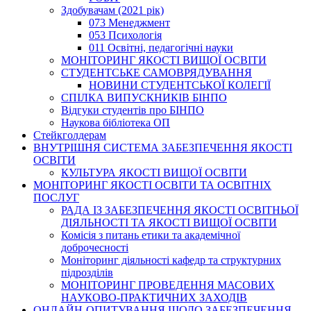
Здобувачам (2021 рік)
073 Менеджмент
053 Психологія
011 Освітні, педагогічні науки
МОНІТОРИНГ ЯКОСТІ ВИЩОЇ ОСВІТИ
СТУДЕНТСЬКЕ САМОВРЯДУВАННЯ
НОВИНИ СТУДЕНТСЬКОЇ КОЛЕГІЇ
СПІЛКА ВИПУСКНИКІВ БІНПО
Відгуки студентів про БІНПО
Наукова бібліотека ОП
Стейкголдерам
ВНУТРІШНЯ СИСТЕМА ЗАБЕЗПЕЧЕННЯ ЯКОСТІ
ОСВІТИ
КУЛЬТУРА ЯКОСТІ ВИЩОЇ ОСВІТИ
МОНІТОРИНГ ЯКОСТІ ОСВІТИ ТА ОСВІТНІХ
ПОСЛУГ
РАДА ІЗ ЗАБЕЗПЕЧЕННЯ ЯКОСТІ ОСВІТНЬОЇ
ДІЯЛЬНОСТІ ТА ЯКОСТІ ВИЩОЇ ОСВІТИ
Комісія з питань етики та академічної
доброчесності
Моніторинг діяльності кафедр та структурних
підрозділів
МОНІТОРИНГ ПРОВЕДЕННЯ МАСОВИХ
НАУКОВО-ПРАКТИЧНИХ ЗАХОДІВ
ОНЛАЙН-ОПИТУВАННЯ ЩОДО ЗАБЕЗПЕЧЕННЯ