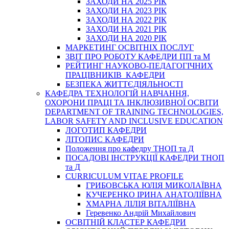
ЗАХОДИ НА 2025 РІК
ЗАХОДИ НА 2023 РІК
ЗАХОДИ НА 2022 РІК
ЗАХОДИ НА 2021 РІК
ЗАХОДИ НА 2020 РІК
МАРКЕТИНГ ОСВІТНІХ ПОСЛУГ
3BIT ПРО РОБОТУ КАФЕДРИ ПП та М
РЕЙТИНГ НАУКОВО-ПЕДАГОГІЧНИХ
ПРАЦІВНИКІВ КАФЕДРИ
БЕЗПЕКА ЖИТТЄДІЯЛЬНОСТІ
КАФЕДРА ТЕХНОЛОГІЙ НАВЧАННЯ,
ОХОРОНИ ПРАЦІ ТА ІНКЛЮЗИВНОЇ ОСВІТИ
DEPARTMENT OF TRAINING TECHNOLOGIES,
LABOR SAFETY AND INCLUSIVE EDUCATION
ЛОГОТИП КАФЕДРИ
ЛІТОПИС КАФЕДРИ
Положення про кафедру ТНОП та Д
ПОСАДОВІ ІНСТРУКЦІЇ КАФЕДРИ ТНОП
та Д
CURRICULUM VITAE PROFILE
ГРИБОВСЬКА ЮЛІЯ МИКОЛАЇВНА
КУЧЕРЕНКО ІРИНА АНАТОЛІЇВНА
ХМАРНА ЛІЛІЯ ВІТАЛІЇВНА
Геревенко Андрій Михайлович
ОСВІТНІЙ КЛАСТЕР КАФЕДРИ