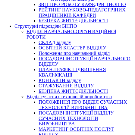
3BIT ПРО РОБОТУ КАФЕДРИ ТНОП ІО
РЕЙТИНГ НАУКОВО-ПЕДАГОГІЧНИХ
ПРАЦІВНИКІВ КАФЕДРИ
БЕЗПЕКА ЖИТТЄДІЯЛЬНОСТІ
Структурні підрозділи БІНПО
ВІДДІЛ НАВЧАЛЬНО-ОРГАНІЗАЦІЙНОЇ
РОБОТИ
СКЛАД відділу
ОСВІТНІЙ КЛАСТЕР ВІДДІЛУ
Положення про навчальний вiддiл
ПОСАДОВІ ІНСТРУКЦІЇ НАВЧАЛЬНОГО
ВІДДІЛУ
ПЛАН-ГРАФІК ПІДВИЩЕННЯ
КВАЛІФІКАЦІЇ
КОНТАКТИ відділу
СТАЖУВАННЯ ВІДДІЛУ
БЕЗПЕКА ЖИТТЄДІЯЛЬНОСТІ
Відділ сучасних технологій виробництва
ПОЛОЖЕННЯ ПРО ВІДДІЛ СУЧАСНИХ
ТЕХНОЛОГІЙ ВИРОБНИЦТВА
ПОСАДОВІ ІНСТРУКЦІЇ ВІДДІЛУ
СУЧАСНИХ ТЕХНОЛОГІЙ
ВИРОБНИЦТВА
МАРКЕТИНГ ОСВІТНІХ ПОСЛУГ
ВІДДІЛУ