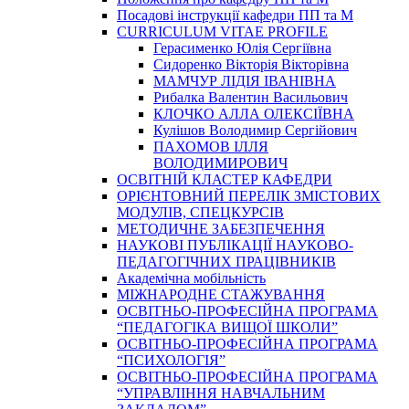
Посадові інструкції кафедри ПП та М
CURRICULUM VITAE PROFILE
Герасименко Юлія Сергіївна
Сидоренко Вікторія Вікторівна
МАМЧУР ЛІДІЯ ІВАНІВНА
Рибалка Валентин Васильович
КЛОЧКО АЛЛА ОЛЕКСІЇВНА
Кулішов Володимир Сергійович
ПАХОМОВ ІЛЛЯ
ВОЛОДИМИРОВИЧ
ОСВІТНІЙ КЛАСТЕР КАФЕДРИ
ОРІЄНТОВНИЙ ПЕРЕЛІК ЗМІСТОВИХ
МОДУЛІВ, СПЕЦКУРСІВ
МЕТОДИЧНЕ ЗАБЕЗПЕЧЕННЯ
НАУКОВІ ПУБЛІКАЦІЇ НАУКОВО-
ПЕДАГОГІЧНИХ ПРАЦІВНИКІВ
Академічна мобільність
МІЖНАРОДНЕ СТАЖУВАННЯ
ОСВІТНЬО-ПРОФЕСІЙНА ПРОГРАМА
“ПЕДАГОГІКА ВИЩОЇ ШКОЛИ”
ОСВІТНЬО-ПРОФЕСІЙНА ПРОГРАМА
“ПСИХОЛОГІЯ”
ОСВІТНЬО-ПРОФЕСІЙНА ПРОГРАМА
“УПРАВЛІННЯ НАВЧАЛЬНИМ