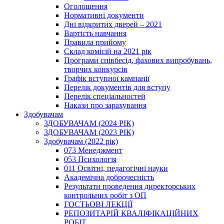
Оголошення
Нормативні документи
Дні відкритих дверей – 2021
Вартість навчання
Правила прийому
Склад комісій на 2021 рік
Програми співбесід, фахових випробувань,
творчих конкурсів
Графік вступної кампанії
Перелік документів для вступу
Перелік спеціальностей
Накази про зарахування
Здобувачам
ЗДОБУВАЧАМ (2024 РІК)
ЗДОБУВАЧАМ (2023 РІК)
Здобувачам (2022 рік)
073 Менеджмент
053 Психологія
011 Освітні, педагогічні науки
Академічна доброчесність
Результати проведення директорських
контрольних робіт з ОП
ГОСТЬОВІ ЛЕКЦІЇ
РЕПОЗИТАРІЙ КВАЛІФІКАЦІЙНИХ
РОБІТ