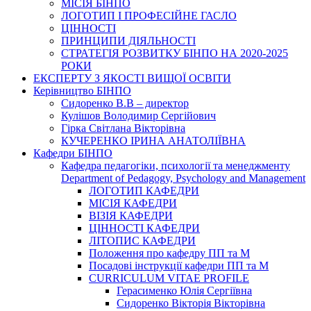
МІСІЯ БІНПО
ЛОГОТИП І ПРОФЕСІЙНЕ ГАСЛО
ЦІННОСТІ
ПРИНЦИПИ ДІЯЛЬНОСТІ
СТРАТЕГІЯ РОЗВИТКУ БІНПО НА 2020-2025
РОКИ
ЕКСПЕРТУ З ЯКОСТІ ВИЩОЇ ОСВІТИ
Керівництво БІНПО
Сидоренко В.В – директор
Кулішов Володимир Сергійович
Гірка Світлана Вікторівна
КУЧЕРЕНКО ІРИНА АНАТОЛІЇВНА
Кафедри БІНПО
Кафедра педагогіки, психології та менеджменту
Department of Pedagogy, Psychology and Management
ЛОГОТИП КАФЕДРИ
МІСІЯ КАФЕДРИ
ВІЗІЯ КАФЕДРИ
ЦІННОСТІ КАФЕДРИ
ЛІТОПИС КАФЕДРИ
Положення про кафедру ПП та М
Посадові інструкції кафедри ПП та М
CURRICULUM VITAE PROFILE
Герасименко Юлія Сергіївна
Сидоренко Вікторія Вікторівна