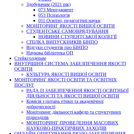
Здобувачам (2021 рік)
073 Менеджмент
053 Психологія
011 Освітні, педагогічні науки
МОНІТОРИНГ ЯКОСТІ ВИЩОЇ ОСВІТИ
СТУДЕНТСЬКЕ САМОВРЯДУВАННЯ
НОВИНИ СТУДЕНТСЬКОЇ КОЛЕГІЇ
СПІЛКА ВИПУСКНИКІВ БІНПО
Відгуки студентів про БІНПО
Наукова бібліотека ОП
Стейкголдерам
ВНУТРІШНЯ СИСТЕМА ЗАБЕЗПЕЧЕННЯ ЯКОСТІ
ОСВІТИ
КУЛЬТУРА ЯКОСТІ ВИЩОЇ ОСВІТИ
МОНІТОРИНГ ЯКОСТІ ОСВІТИ ТА ОСВІТНІХ
ПОСЛУГ
РАДА ІЗ ЗАБЕЗПЕЧЕННЯ ЯКОСТІ ОСВІТНЬОЇ
ДІЯЛЬНОСТІ ТА ЯКОСТІ ВИЩОЇ ОСВІТИ
Комісія з питань етики та академічної
доброчесності
Моніторинг діяльності кафедр та структурних
підрозділів
МОНІТОРИНГ ПРОВЕДЕННЯ МАСОВИХ
НАУКОВО-ПРАКТИЧНИХ ЗАХОДІВ
ОНЛАЙН-ОПИТУВАННЯ ЩОДО ЗАБЕЗПЕЧЕННЯ