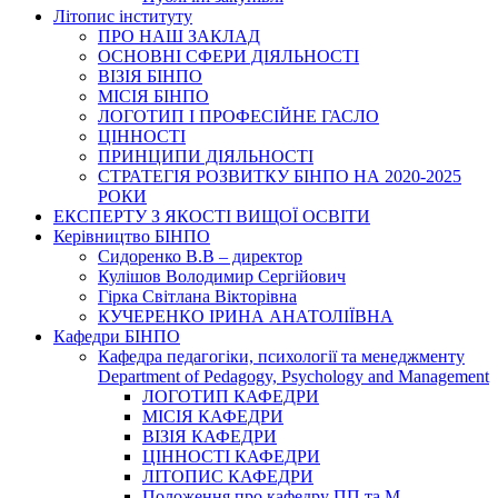
Літопис інституту
ПРО НАШ ЗАКЛАД
ОСНОВНІ СФЕРИ ДІЯЛЬНОСТІ
ВІЗІЯ БІНПО
МІСІЯ БІНПО
ЛОГОТИП І ПРОФЕСІЙНЕ ГАСЛО
ЦІННОСТІ
ПРИНЦИПИ ДІЯЛЬНОСТІ
СТРАТЕГІЯ РОЗВИТКУ БІНПО НА 2020-2025
РОКИ
ЕКСПЕРТУ З ЯКОСТІ ВИЩОЇ ОСВІТИ
Керівництво БІНПО
Сидоренко В.В – директор
Кулішов Володимир Сергійович
Гірка Світлана Вікторівна
КУЧЕРЕНКО ІРИНА АНАТОЛІЇВНА
Кафедри БІНПО
Кафедра педагогіки, психології та менеджменту
Department of Pedagogy, Psychology and Management
ЛОГОТИП КАФЕДРИ
МІСІЯ КАФЕДРИ
ВІЗІЯ КАФЕДРИ
ЦІННОСТІ КАФЕДРИ
ЛІТОПИС КАФЕДРИ
Положення про кафедру ПП та М