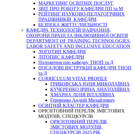
МАРКЕТИНГ ОСВІТНІХ ПОСЛУГ
3BIT ПРО РОБОТУ КАФЕДРИ ПП та М
РЕЙТИНГ НАУКОВО-ПЕДАГОГІЧНИХ
ПРАЦІВНИКІВ КАФЕДРИ
БЕЗПЕКА ЖИТТЄДІЯЛЬНОСТІ
КАФЕДРА ТЕХНОЛОГІЙ НАВЧАННЯ,
ОХОРОНИ ПРАЦІ ТА ІНКЛЮЗИВНОЇ ОСВІТИ
DEPARTMENT OF TRAINING TECHNOLOGIES,
LABOR SAFETY AND INCLUSIVE EDUCATION
ЛОГОТИП КАФЕДРИ
ЛІТОПИС КАФЕДРИ
Положення про кафедру ТНОП та Д
ПОСАДОВІ ІНСТРУКЦІЇ КАФЕДРИ ТНОП
та Д
CURRICULUM VITAE PROFILE
ГРИБОВСЬКА ЮЛІЯ МИКОЛАЇВНА
КУЧЕРЕНКО ІРИНА АНАТОЛІЇВНА
ХМАРНА ЛІЛІЯ ВІТАЛІЇВНА
Геревенко Андрій Михайлович
ОСВІТНІЙ КЛАСТЕР КАФЕДРИ
ОРІЄНТОВНИЙ ПЕРЕЛІК ЗМІСТОВИХ
МОДУЛІВ, СПЕЦКУРСІВ
ОРІЄНТОВНИЙ ПЕРЕЛІК
ЗМІСТОВИХ МОДУЛІВ,
СПЕЦКУРСІВ 2025 РІК