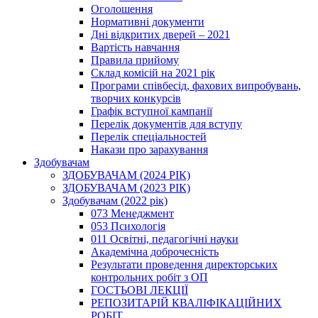
Оголошення
Нормативні документи
Дні відкритих дверей – 2021
Вартість навчання
Правила прийому
Склад комісій на 2021 рік
Програми співбесід, фахових випробувань,
творчих конкурсів
Графік вступної кампанії
Перелік документів для вступу
Перелік спеціальностей
Накази про зарахування
Здобувачам
ЗДОБУВАЧАМ (2024 РІК)
ЗДОБУВАЧАМ (2023 РІК)
Здобувачам (2022 рік)
073 Менеджмент
053 Психологія
011 Освітні, педагогічні науки
Академічна доброчесність
Результати проведення директорських
контрольних робіт з ОП
ГОСТЬОВІ ЛЕКЦІЇ
РЕПОЗИТАРІЙ КВАЛІФІКАЦІЙНИХ
РОБІТ