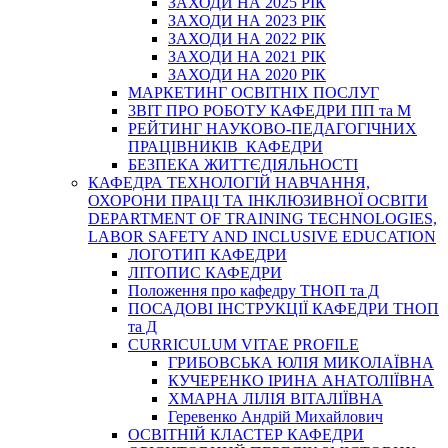
ЗАХОДИ НА 2025 РІК
ЗАХОДИ НА 2023 РІК
ЗАХОДИ НА 2022 РІК
ЗАХОДИ НА 2021 РІК
ЗАХОДИ НА 2020 РІК
МАРКЕТИНГ ОСВІТНІХ ПОСЛУГ
3BIT ПРО РОБОТУ КАФЕДРИ ПП та М
РЕЙТИНГ НАУКОВО-ПЕДАГОГІЧНИХ
ПРАЦІВНИКІВ КАФЕДРИ
БЕЗПЕКА ЖИТТЄДІЯЛЬНОСТІ
КАФЕДРА ТЕХНОЛОГІЙ НАВЧАННЯ,
ОХОРОНИ ПРАЦІ ТА ІНКЛЮЗИВНОЇ ОСВІТИ
DEPARTMENT OF TRAINING TECHNOLOGIES,
LABOR SAFETY AND INCLUSIVE EDUCATION
ЛОГОТИП КАФЕДРИ
ЛІТОПИС КАФЕДРИ
Положення про кафедру ТНОП та Д
ПОСАДОВІ ІНСТРУКЦІЇ КАФЕДРИ ТНОП
та Д
CURRICULUM VITAE PROFILE
ГРИБОВСЬКА ЮЛІЯ МИКОЛАЇВНА
КУЧЕРЕНКО ІРИНА АНАТОЛІЇВНА
ХМАРНА ЛІЛІЯ ВІТАЛІЇВНА
Геревенко Андрій Михайлович
ОСВІТНІЙ КЛАСТЕР КАФЕДРИ