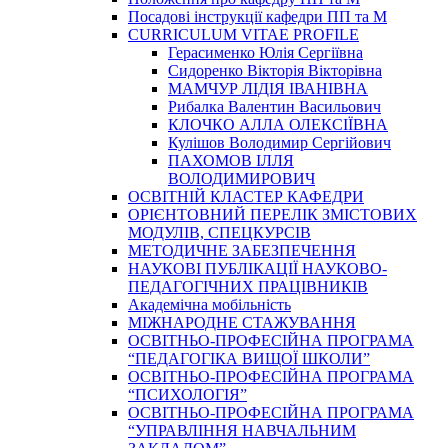
Посадові інструкції кафедри ПП та М
CURRICULUM VITAE PROFILE
Герасименко Юлія Сергіївна
Сидоренко Вікторія Вікторівна
МАМЧУР ЛІДІЯ ІВАНІВНА
Рибалка Валентин Васильович
КЛОЧКО АЛЛА ОЛЕКСІЇВНА
Кулішов Володимир Сергійович
ПАХОМОВ ІЛЛЯ
ВОЛОДИМИРОВИЧ
ОСВІТНІЙ КЛАСТЕР КАФЕДРИ
ОРІЄНТОВНИЙ ПЕРЕЛІК ЗМІСТОВИХ
МОДУЛІВ, СПЕЦКУРСІВ
МЕТОДИЧНЕ ЗАБЕЗПЕЧЕННЯ
НАУКОВІ ПУБЛІКАЦІЇ НАУКОВО-
ПЕДАГОГІЧНИХ ПРАЦІВНИКІВ
Академічна мобільність
МІЖНАРОДНЕ СТАЖУВАННЯ
ОСВІТНЬО-ПРОФЕСІЙНА ПРОГРАМА
“ПЕДАГОГІКА ВИЩОЇ ШКОЛИ”
ОСВІТНЬО-ПРОФЕСІЙНА ПРОГРАМА
“ПСИХОЛОГІЯ”
ОСВІТНЬО-ПРОФЕСІЙНА ПРОГРАМА
“УПРАВЛІННЯ НАВЧАЛЬНИМ