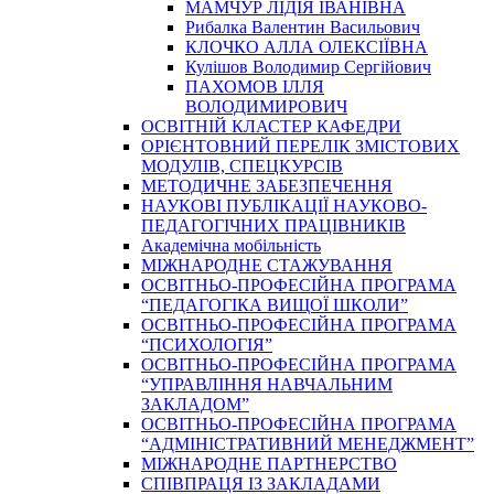
МАМЧУР ЛІДІЯ ІВАНІВНА
Рибалка Валентин Васильович
КЛОЧКО АЛЛА ОЛЕКСІЇВНА
Кулішов Володимир Сергійович
ПАХОМОВ ІЛЛЯ
ВОЛОДИМИРОВИЧ
ОСВІТНІЙ КЛАСТЕР КАФЕДРИ
ОРІЄНТОВНИЙ ПЕРЕЛІК ЗМІСТОВИХ
МОДУЛІВ, СПЕЦКУРСІВ
МЕТОДИЧНЕ ЗАБЕЗПЕЧЕННЯ
НАУКОВІ ПУБЛІКАЦІЇ НАУКОВО-
ПЕДАГОГІЧНИХ ПРАЦІВНИКІВ
Академічна мобільність
МІЖНАРОДНЕ СТАЖУВАННЯ
ОСВІТНЬО-ПРОФЕСІЙНА ПРОГРАМА
“ПЕДАГОГІКА ВИЩОЇ ШКОЛИ”
ОСВІТНЬО-ПРОФЕСІЙНА ПРОГРАМА
“ПСИХОЛОГІЯ”
ОСВІТНЬО-ПРОФЕСІЙНА ПРОГРАМА
“УПРАВЛІННЯ НАВЧАЛЬНИМ
ЗАКЛАДОМ”
ОСВІТНЬО-ПРОФЕСІЙНА ПРОГРАМА
“АДМІНІСТРАТИВНИЙ МЕНЕДЖМЕНТ”
МІЖНАРОДНЕ ПАРТНЕРСТВО
СПІВПРАЦЯ ІЗ ЗАКЛАДАМИ