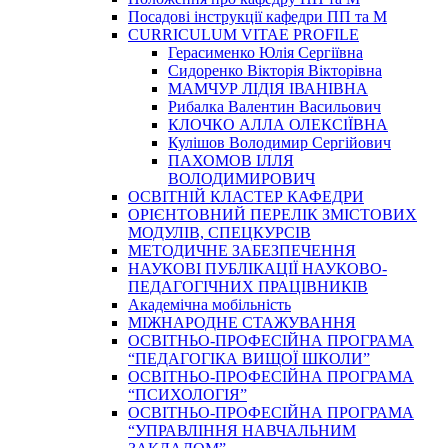
Посадові інструкції кафедри ПП та М
CURRICULUM VITAE PROFILE
Герасименко Юлія Сергіївна
Сидоренко Вікторія Вікторівна
МАМЧУР ЛІДІЯ ІВАНІВНА
Рибалка Валентин Васильович
КЛОЧКО АЛЛА ОЛЕКСІЇВНА
Кулішов Володимир Сергійович
ПАХОМОВ ІЛЛЯ
ВОЛОДИМИРОВИЧ
ОСВІТНІЙ КЛАСТЕР КАФЕДРИ
ОРІЄНТОВНИЙ ПЕРЕЛІК ЗМІСТОВИХ
МОДУЛІВ, СПЕЦКУРСІВ
МЕТОДИЧНЕ ЗАБЕЗПЕЧЕННЯ
НАУКОВІ ПУБЛІКАЦІЇ НАУКОВО-
ПЕДАГОГІЧНИХ ПРАЦІВНИКІВ
Академічна мобільність
МІЖНАРОДНЕ СТАЖУВАННЯ
ОСВІТНЬО-ПРОФЕСІЙНА ПРОГРАМА
“ПЕДАГОГІКА ВИЩОЇ ШКОЛИ”
ОСВІТНЬО-ПРОФЕСІЙНА ПРОГРАМА
“ПСИХОЛОГІЯ”
ОСВІТНЬО-ПРОФЕСІЙНА ПРОГРАМА
“УПРАВЛІННЯ НАВЧАЛЬНИМ