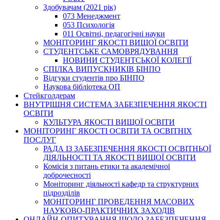
Здобувачам (2021 рік)
073 Менеджмент
053 Психологія
011 Освітні, педагогічні науки
МОНІТОРИНГ ЯКОСТІ ВИЩОЇ ОСВІТИ
СТУДЕНТСЬКЕ САМОВРЯДУВАННЯ
НОВИНИ СТУДЕНТСЬКОЇ КОЛЕГІЇ
СПІЛКА ВИПУСКНИКІВ БІНПО
Відгуки студентів про БІНПО
Наукова бібліотека ОП
Стейкголдерам
ВНУТРІШНЯ СИСТЕМА ЗАБЕЗПЕЧЕННЯ ЯКОСТІ
ОСВІТИ
КУЛЬТУРА ЯКОСТІ ВИЩОЇ ОСВІТИ
МОНІТОРИНГ ЯКОСТІ ОСВІТИ ТА ОСВІТНІХ
ПОСЛУГ
РАДА ІЗ ЗАБЕЗПЕЧЕННЯ ЯКОСТІ ОСВІТНЬОЇ
ДІЯЛЬНОСТІ ТА ЯКОСТІ ВИЩОЇ ОСВІТИ
Комісія з питань етики та академічної
доброчесності
Моніторинг діяльності кафедр та структурних
підрозділів
МОНІТОРИНГ ПРОВЕДЕННЯ МАСОВИХ
НАУКОВО-ПРАКТИЧНИХ ЗАХОДІВ
ОНЛАЙН-ОПИТУВАННЯ ЩОДО ЗАБЕЗПЕЧЕННЯ