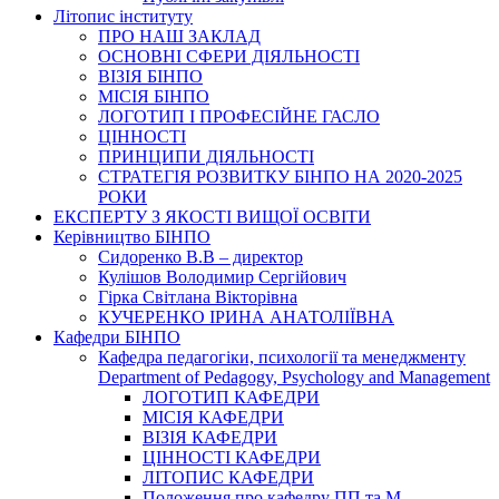
Літопис інституту
ПРО НАШ ЗАКЛАД
ОСНОВНІ СФЕРИ ДІЯЛЬНОСТІ
ВІЗІЯ БІНПО
МІСІЯ БІНПО
ЛОГОТИП І ПРОФЕСІЙНЕ ГАСЛО
ЦІННОСТІ
ПРИНЦИПИ ДІЯЛЬНОСТІ
СТРАТЕГІЯ РОЗВИТКУ БІНПО НА 2020-2025
РОКИ
ЕКСПЕРТУ З ЯКОСТІ ВИЩОЇ ОСВІТИ
Керівництво БІНПО
Сидоренко В.В – директор
Кулішов Володимир Сергійович
Гірка Світлана Вікторівна
КУЧЕРЕНКО ІРИНА АНАТОЛІЇВНА
Кафедри БІНПО
Кафедра педагогіки, психології та менеджменту
Department of Pedagogy, Psychology and Management
ЛОГОТИП КАФЕДРИ
МІСІЯ КАФЕДРИ
ВІЗІЯ КАФЕДРИ
ЦІННОСТІ КАФЕДРИ
ЛІТОПИС КАФЕДРИ
Положення про кафедру ПП та М