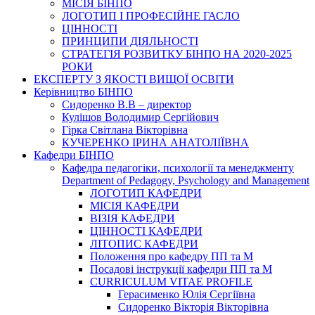
МІСІЯ БІНПО
ЛОГОТИП І ПРОФЕСІЙНЕ ГАСЛО
ЦІННОСТІ
ПРИНЦИПИ ДІЯЛЬНОСТІ
СТРАТЕГІЯ РОЗВИТКУ БІНПО НА 2020-2025
РОКИ
ЕКСПЕРТУ З ЯКОСТІ ВИЩОЇ ОСВІТИ
Керівництво БІНПО
Сидоренко В.В – директор
Кулішов Володимир Сергійович
Гірка Світлана Вікторівна
КУЧЕРЕНКО ІРИНА АНАТОЛІЇВНА
Кафедри БІНПО
Кафедра педагогіки, психології та менеджменту
Department of Pedagogy, Psychology and Management
ЛОГОТИП КАФЕДРИ
МІСІЯ КАФЕДРИ
ВІЗІЯ КАФЕДРИ
ЦІННОСТІ КАФЕДРИ
ЛІТОПИС КАФЕДРИ
Положення про кафедру ПП та М
Посадові інструкції кафедри ПП та М
CURRICULUM VITAE PROFILE
Герасименко Юлія Сергіївна
Сидоренко Вікторія Вікторівна