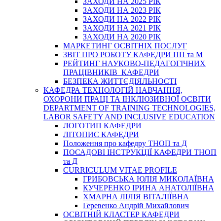
ЗАХОДИ НА 2025 РІК
ЗАХОДИ НА 2023 РІК
ЗАХОДИ НА 2022 РІК
ЗАХОДИ НА 2021 РІК
ЗАХОДИ НА 2020 РІК
МАРКЕТИНГ ОСВІТНІХ ПОСЛУГ
3BIT ПРО РОБОТУ КАФЕДРИ ПП та М
РЕЙТИНГ НАУКОВО-ПЕДАГОГІЧНИХ
ПРАЦІВНИКІВ КАФЕДРИ
БЕЗПЕКА ЖИТТЄДІЯЛЬНОСТІ
КАФЕДРА ТЕХНОЛОГІЙ НАВЧАННЯ,
ОХОРОНИ ПРАЦІ ТА ІНКЛЮЗИВНОЇ ОСВІТИ
DEPARTMENT OF TRAINING TECHNOLOGIES,
LABOR SAFETY AND INCLUSIVE EDUCATION
ЛОГОТИП КАФЕДРИ
ЛІТОПИС КАФЕДРИ
Положення про кафедру ТНОП та Д
ПОСАДОВІ ІНСТРУКЦІЇ КАФЕДРИ ТНОП
та Д
CURRICULUM VITAE PROFILE
ГРИБОВСЬКА ЮЛІЯ МИКОЛАЇВНА
КУЧЕРЕНКО ІРИНА АНАТОЛІЇВНА
ХМАРНА ЛІЛІЯ ВІТАЛІЇВНА
Геревенко Андрій Михайлович
ОСВІТНІЙ КЛАСТЕР КАФЕДРИ