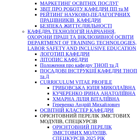
МАРКЕТИНГ ОСВІТНІХ ПОСЛУГ
3BIT ПРО РОБОТУ КАФЕДРИ ПП та М
РЕЙТИНГ НАУКОВО-ПЕДАГОГІЧНИХ
ПРАЦІВНИКІВ КАФЕДРИ
БЕЗПЕКА ЖИТТЄДІЯЛЬНОСТІ
КАФЕДРА ТЕХНОЛОГІЙ НАВЧАННЯ,
ОХОРОНИ ПРАЦІ ТА ІНКЛЮЗИВНОЇ ОСВІТИ
DEPARTMENT OF TRAINING TECHNOLOGIES,
LABOR SAFETY AND INCLUSIVE EDUCATION
ЛОГОТИП КАФЕДРИ
ЛІТОПИС КАФЕДРИ
Положення про кафедру ТНОП та Д
ПОСАДОВІ ІНСТРУКЦІЇ КАФЕДРИ ТНОП
та Д
CURRICULUM VITAE PROFILE
ГРИБОВСЬКА ЮЛІЯ МИКОЛАЇВНА
КУЧЕРЕНКО ІРИНА АНАТОЛІЇВНА
ХМАРНА ЛІЛІЯ ВІТАЛІЇВНА
Геревенко Андрій Михайлович
ОСВІТНІЙ КЛАСТЕР КАФЕДРИ
ОРІЄНТОВНИЙ ПЕРЕЛІК ЗМІСТОВИХ
МОДУЛІВ, СПЕЦКУРСІВ
ОРІЄНТОВНИЙ ПЕРЕЛІК
ЗМІСТОВИХ МОДУЛІВ,
СПЕЦКУРСІВ 2025 РІК