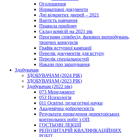
Оголошення
Нормативні документи
Дні відкритих дверей – 2021
Вартість навчання
Правила прийому
Склад комісій на 2021 рік
Програми співбесід, фахових випробувань,
творчих конкурсів
Графік вступної кампанії
Перелік документів для вступу
Перелік спеціальностей
Накази про зарахування
Здобувачам
ЗДОБУВАЧАМ (2024 РІК)
ЗДОБУВАЧАМ (2023 РІК)
Здобувачам (2022 рік)
073 Менеджмент
053 Психологія
011 Освітні, педагогічні науки
Академічна доброчесність
Результати проведення директорських
контрольних робіт з ОП
ГОСТЬОВІ ЛЕКЦІЇ
РЕПОЗИТАРІЙ КВАЛІФІКАЦІЙНИХ
РОБІТ