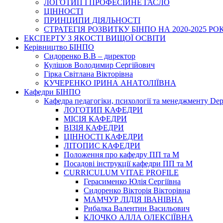
ЛОГОТИП І ПРОФЕСІЙНЕ ГАСЛО
ЦІННОСТІ
ПРИНЦИПИ ДІЯЛЬНОСТІ
СТРАТЕГІЯ РОЗВИТКУ БІНПО НА 2020-2025 РО
ЕКСПЕРТУ З ЯКОСТІ ВИЩОЇ ОСВІТИ
Керівництво БІНПО
Сидоренко В.В – директор
Кулішов Володимир Сергійович
Гірка Світлана Вікторівна
КУЧЕРЕНКО ІРИНА АНАТОЛІЇВНА
Кафедри БІНПО
Кафедра педагогіки, психології та менеджменту Dep
ЛОГОТИП КАФЕДРИ
МІСІЯ КАФЕДРИ
ВІЗІЯ КАФЕДРИ
ЦІННОСТІ КАФЕДРИ
ЛІТОПИС КАФЕДРИ
Положення про кафедру ПП та М
Посадові інструкції кафедри ПП та М
CURRICULUM VITAE PROFILE
Герасименко Юлія Сергіївна
Сидоренко Вікторія Вікторівна
МАМЧУР ЛІДІЯ ІВАНІВНА
Рибалка Валентин Васильович
КЛОЧКО АЛЛА ОЛЕКСІЇВНА