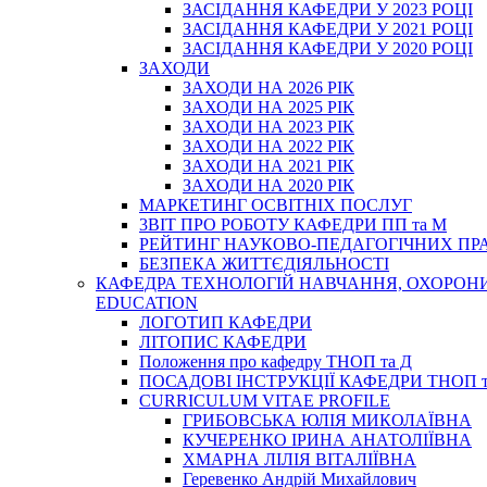
ЗАСІДАННЯ КАФЕДРИ У 2023 РОЦІ
ЗАСІДАННЯ КАФЕДРИ У 2021 РОЦІ
ЗАСІДАННЯ КАФЕДРИ У 2020 РОЦІ
ЗАХОДИ
ЗАХОДИ НА 2026 РІК
ЗАХОДИ НА 2025 РІК
ЗАХОДИ НА 2023 РІК
ЗАХОДИ НА 2022 РІК
ЗАХОДИ НА 2021 РІК
ЗАХОДИ НА 2020 РІК
МАРКЕТИНГ ОСВІТНІХ ПОСЛУГ
3BIT ПРО РОБОТУ КАФЕДРИ ПП та М
РЕЙТИНГ НАУКОВО-ПЕДАГОГІЧНИХ ПР
БЕЗПЕКА ЖИТТЄДІЯЛЬНОСТІ
КАФЕДРА ТЕХНОЛОГІЙ НАВЧАННЯ, ОХОРОНИ 
EDUCATION
ЛОГОТИП КАФЕДРИ
ЛІТОПИС КАФЕДРИ
Положення про кафедру ТНОП та Д
ПОСАДОВІ ІНСТРУКЦІЇ КАФЕДРИ ТНОП т
CURRICULUM VITAE PROFILE
ГРИБОВСЬКА ЮЛІЯ МИКОЛАЇВНА
КУЧЕРЕНКО ІРИНА АНАТОЛІЇВНА
ХМАРНА ЛІЛІЯ ВІТАЛІЇВНА
Геревенко Андрій Михайлович