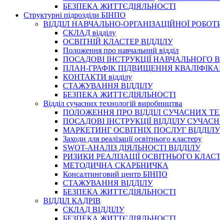
БЕЗПЕКА ЖИТТЄДІЯЛЬНОСТІ
Структурні підрозділи БІНПО
ВІДДІЛ НАВЧАЛЬНО-ОРГАНІЗАЦІЙНОЇ РОБОТ
СКЛАД відділу
ОСВІТНІЙ КЛАСТЕР ВІДДІЛУ
Положення про навчальний вiддiл
ПОСАДОВІ ІНСТРУКЦІЇ НАВЧАЛЬНОГО В
ПЛАН-ГРАФІК ПІДВИЩЕННЯ КВАЛІФІКА
КОНТАКТИ відділу
СТАЖУВАННЯ ВІДДІЛУ
БЕЗПЕКА ЖИТТЄДІЯЛЬНОСТІ
Відділ сучасних технологій виробництва
ПОЛОЖЕННЯ ПРО ВІДДІЛ СУЧАСНИХ Т
ПОСАДОВІ ІНСТРУКЦІЇ ВІДДІЛУ СУЧА
МАРКЕТИНГ ОСВІТНІХ ПОСЛУГ ВІДДІЛУ
Заходи для реалізації освітнього кластеру
SWOT-АНАЛІЗ ДІЯЛЬНОСТІ ВІДДІЛУ
РИЗИКИ РЕАЛІЗАЦІЇ ОСВІТНЬОГО КЛАС
МЕТОДИЧНА СКАРБНИЧКА
Консалтинговий центр БІНПО
СТАЖУВАННЯ ВІДДІЛУ
БЕЗПЕКА ЖИТТЄДІЯЛЬНОСТІ
ВІДДІЛ КАДРІВ
СКЛАД ВІДДІЛУ
БЕЗПЕКА ЖИТТЄДІЯЛЬНОСТІ