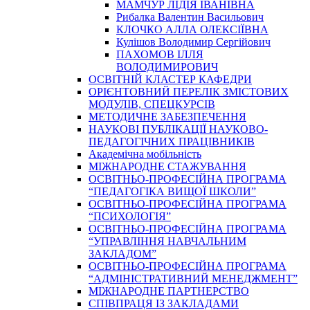
МАМЧУР ЛІДІЯ ІВАНІВНА
Рибалка Валентин Васильович
КЛОЧКО АЛЛА ОЛЕКСІЇВНА
Кулішов Володимир Сергійович
ПАХОМОВ ІЛЛЯ
ВОЛОДИМИРОВИЧ
ОСВІТНІЙ КЛАСТЕР КАФЕДРИ
ОРІЄНТОВНИЙ ПЕРЕЛІК ЗМІСТОВИХ
МОДУЛІВ, СПЕЦКУРСІВ
МЕТОДИЧНЕ ЗАБЕЗПЕЧЕННЯ
НАУКОВІ ПУБЛІКАЦІЇ НАУКОВО-
ПЕДАГОГІЧНИХ ПРАЦІВНИКІВ
Академічна мобільність
МІЖНАРОДНЕ СТАЖУВАННЯ
ОСВІТНЬО-ПРОФЕСІЙНА ПРОГРАМА
“ПЕДАГОГІКА ВИЩОЇ ШКОЛИ”
ОСВІТНЬО-ПРОФЕСІЙНА ПРОГРАМА
“ПСИХОЛОГІЯ”
ОСВІТНЬО-ПРОФЕСІЙНА ПРОГРАМА
“УПРАВЛІННЯ НАВЧАЛЬНИМ
ЗАКЛАДОМ”
ОСВІТНЬО-ПРОФЕСІЙНА ПРОГРАМА
“АДМІНІСТРАТИВНИЙ МЕНЕДЖМЕНТ”
МІЖНАРОДНЕ ПАРТНЕРСТВО
СПІВПРАЦЯ ІЗ ЗАКЛАДАМИ