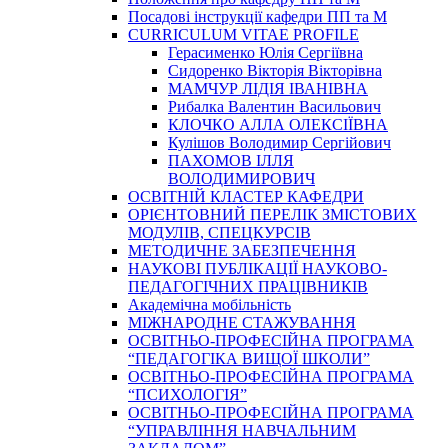
Посадові інструкції кафедри ПП та М
CURRICULUM VITAE PROFILE
Герасименко Юлія Сергіївна
Сидоренко Вікторія Вікторівна
МАМЧУР ЛІДІЯ ІВАНІВНА
Рибалка Валентин Васильович
КЛОЧКО АЛЛА ОЛЕКСІЇВНА
Кулішов Володимир Сергійович
ПАХОМОВ ІЛЛЯ
ВОЛОДИМИРОВИЧ
ОСВІТНІЙ КЛАСТЕР КАФЕДРИ
ОРІЄНТОВНИЙ ПЕРЕЛІК ЗМІСТОВИХ
МОДУЛІВ, СПЕЦКУРСІВ
МЕТОДИЧНЕ ЗАБЕЗПЕЧЕННЯ
НАУКОВІ ПУБЛІКАЦІЇ НАУКОВО-
ПЕДАГОГІЧНИХ ПРАЦІВНИКІВ
Академічна мобільність
МІЖНАРОДНЕ СТАЖУВАННЯ
ОСВІТНЬО-ПРОФЕСІЙНА ПРОГРАМА
“ПЕДАГОГІКА ВИЩОЇ ШКОЛИ”
ОСВІТНЬО-ПРОФЕСІЙНА ПРОГРАМА
“ПСИХОЛОГІЯ”
ОСВІТНЬО-ПРОФЕСІЙНА ПРОГРАМА
“УПРАВЛІННЯ НАВЧАЛЬНИМ