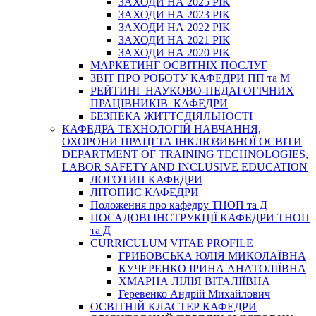
ЗАХОДИ НА 2025 РІК
ЗАХОДИ НА 2023 РІК
ЗАХОДИ НА 2022 РІК
ЗАХОДИ НА 2021 РІК
ЗАХОДИ НА 2020 РІК
МАРКЕТИНГ ОСВІТНІХ ПОСЛУГ
3BIT ПРО РОБОТУ КАФЕДРИ ПП та М
РЕЙТИНГ НАУКОВО-ПЕДАГОГІЧНИХ
ПРАЦІВНИКІВ КАФЕДРИ
БЕЗПЕКА ЖИТТЄДІЯЛЬНОСТІ
КАФЕДРА ТЕХНОЛОГІЙ НАВЧАННЯ,
ОХОРОНИ ПРАЦІ ТА ІНКЛЮЗИВНОЇ ОСВІТИ
DEPARTMENT OF TRAINING TECHNOLOGIES,
LABOR SAFETY AND INCLUSIVE EDUCATION
ЛОГОТИП КАФЕДРИ
ЛІТОПИС КАФЕДРИ
Положення про кафедру ТНОП та Д
ПОСАДОВІ ІНСТРУКЦІЇ КАФЕДРИ ТНОП
та Д
CURRICULUM VITAE PROFILE
ГРИБОВСЬКА ЮЛІЯ МИКОЛАЇВНА
КУЧЕРЕНКО ІРИНА АНАТОЛІЇВНА
ХМАРНА ЛІЛІЯ ВІТАЛІЇВНА
Геревенко Андрій Михайлович
ОСВІТНІЙ КЛАСТЕР КАФЕДРИ