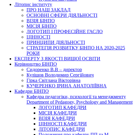
Літопис інституту
ПРО НАШ ЗАКЛАД
ОСНОВНІ СФЕРИ ДІЯЛЬНОСТІ
ВІЗІЯ БІНПО
МІСІЯ БІНПО
ЛОГОТИП І ПРОФЕСІЙНЕ ГАСЛО
ЦІННОСТІ
ПРИНЦИПИ ДІЯЛЬНОСТІ
СТРАТЕГІЯ РОЗВИТКУ БІНПО НА 2020-2025
РОКИ
ЕКСПЕРТУ З ЯКОСТІ ВИЩОЇ ОСВІТИ
Керівництво БІНПО
Сидоренко В.В – директор
Кулішов Володимир Сергійович
Гірка Світлана Вікторівна
КУЧЕРЕНКО ІРИНА АНАТОЛІЇВНА
Кафедри БІНПО
Кафедра педагогіки, психології та менеджменту
Department of Pedagogy, Psychology and Management
ЛОГОТИП КАФЕДРИ
МІСІЯ КАФЕДРИ
ВІЗІЯ КАФЕДРИ
ЦІННОСТІ КАФЕДРИ
ЛІТОПИС КАФЕДРИ
Положення про кафедру ПП та М