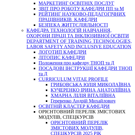
МАРКЕТИНГ ОСВІТНІХ ПОСЛУГ
3BIT ПРО РОБОТУ КАФЕДРИ ПП та М
РЕЙТИНГ НАУКОВО-ПЕДАГОГІЧНИХ
ПРАЦІВНИКІВ КАФЕДРИ
БЕЗПЕКА ЖИТТЄДІЯЛЬНОСТІ
КАФЕДРА ТЕХНОЛОГІЙ НАВЧАННЯ,
ОХОРОНИ ПРАЦІ ТА ІНКЛЮЗИВНОЇ ОСВІТИ
DEPARTMENT OF TRAINING TECHNOLOGIES,
LABOR SAFETY AND INCLUSIVE EDUCATION
ЛОГОТИП КАФЕДРИ
ЛІТОПИС КАФЕДРИ
Положення про кафедру ТНОП та Д
ПОСАДОВІ ІНСТРУКЦІЇ КАФЕДРИ ТНОП
та Д
CURRICULUM VITAE PROFILE
ГРИБОВСЬКА ЮЛІЯ МИКОЛАЇВНА
КУЧЕРЕНКО ІРИНА АНАТОЛІЇВНА
ХМАРНА ЛІЛІЯ ВІТАЛІЇВНА
Геревенко Андрій Михайлович
ОСВІТНІЙ КЛАСТЕР КАФЕДРИ
ОРІЄНТОВНИЙ ПЕРЕЛІК ЗМІСТОВИХ
МОДУЛІВ, СПЕЦКУРСІВ
ОРІЄНТОВНИЙ ПЕРЕЛІК
ЗМІСТОВИХ МОДУЛІВ,
СПЕЦКУРСІВ 2025 РІК