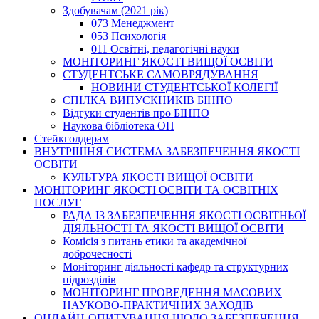
Здобувачам (2021 рік)
073 Менеджмент
053 Психологія
011 Освітні, педагогічні науки
МОНІТОРИНГ ЯКОСТІ ВИЩОЇ ОСВІТИ
СТУДЕНТСЬКЕ САМОВРЯДУВАННЯ
НОВИНИ СТУДЕНТСЬКОЇ КОЛЕГІЇ
СПІЛКА ВИПУСКНИКІВ БІНПО
Відгуки студентів про БІНПО
Наукова бібліотека ОП
Стейкголдерам
ВНУТРІШНЯ СИСТЕМА ЗАБЕЗПЕЧЕННЯ ЯКОСТІ
ОСВІТИ
КУЛЬТУРА ЯКОСТІ ВИЩОЇ ОСВІТИ
МОНІТОРИНГ ЯКОСТІ ОСВІТИ ТА ОСВІТНІХ
ПОСЛУГ
РАДА ІЗ ЗАБЕЗПЕЧЕННЯ ЯКОСТІ ОСВІТНЬОЇ
ДІЯЛЬНОСТІ ТА ЯКОСТІ ВИЩОЇ ОСВІТИ
Комісія з питань етики та академічної
доброчесності
Моніторинг діяльності кафедр та структурних
підрозділів
МОНІТОРИНГ ПРОВЕДЕННЯ МАСОВИХ
НАУКОВО-ПРАКТИЧНИХ ЗАХОДІВ
ОНЛАЙН-ОПИТУВАННЯ ЩОДО ЗАБЕЗПЕЧЕННЯ