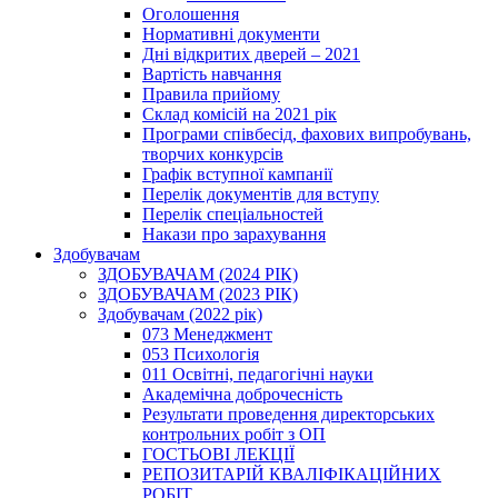
Оголошення
Нормативні документи
Дні відкритих дверей – 2021
Вартість навчання
Правила прийому
Склад комісій на 2021 рік
Програми співбесід, фахових випробувань,
творчих конкурсів
Графік вступної кампанії
Перелік документів для вступу
Перелік спеціальностей
Накази про зарахування
Здобувачам
ЗДОБУВАЧАМ (2024 РІК)
ЗДОБУВАЧАМ (2023 РІК)
Здобувачам (2022 рік)
073 Менеджмент
053 Психологія
011 Освітні, педагогічні науки
Академічна доброчесність
Результати проведення директорських
контрольних робіт з ОП
ГОСТЬОВІ ЛЕКЦІЇ
РЕПОЗИТАРІЙ КВАЛІФІКАЦІЙНИХ
РОБІТ