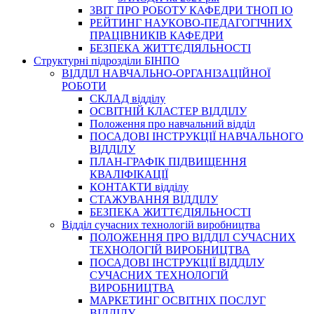
3BIT ПРО РОБОТУ КАФЕДРИ ТНОП ІО
РЕЙТИНГ НАУКОВО-ПЕДАГОГІЧНИХ
ПРАЦІВНИКІВ КАФЕДРИ
БЕЗПЕКА ЖИТТЄДІЯЛЬНОСТІ
Структурні підрозділи БІНПО
ВІДДІЛ НАВЧАЛЬНО-ОРГАНІЗАЦІЙНОЇ
РОБОТИ
СКЛАД відділу
ОСВІТНІЙ КЛАСТЕР ВІДДІЛУ
Положення про навчальний вiддiл
ПОСАДОВІ ІНСТРУКЦІЇ НАВЧАЛЬНОГО
ВІДДІЛУ
ПЛАН-ГРАФІК ПІДВИЩЕННЯ
КВАЛІФІКАЦІЇ
КОНТАКТИ відділу
СТАЖУВАННЯ ВІДДІЛУ
БЕЗПЕКА ЖИТТЄДІЯЛЬНОСТІ
Відділ сучасних технологій виробництва
ПОЛОЖЕННЯ ПРО ВІДДІЛ СУЧАСНИХ
ТЕХНОЛОГІЙ ВИРОБНИЦТВА
ПОСАДОВІ ІНСТРУКЦІЇ ВІДДІЛУ
СУЧАСНИХ ТЕХНОЛОГІЙ
ВИРОБНИЦТВА
МАРКЕТИНГ ОСВІТНІХ ПОСЛУГ
ВІДДІЛУ