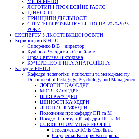
МІСІЯ БІНПО
ЛОГОТИП І ПРОФЕСІЙНЕ ГАСЛО
ЦІННОСТІ
ПРИНЦИПИ ДІЯЛЬНОСТІ
СТРАТЕГІЯ РОЗВИТКУ БІНПО НА 2020-2025
РОКИ
ЕКСПЕРТУ З ЯКОСТІ ВИЩОЇ ОСВІТИ
Керівництво БІНПО
Сидоренко В.В – директор
Кулішов Володимир Сергійович
Гірка Світлана Вікторівна
КУЧЕРЕНКО ІРИНА АНАТОЛІЇВНА
Кафедри БІНПО
Кафедра педагогіки, психології та менеджменту
Department of Pedagogy, Psychology and Management
ЛОГОТИП КАФЕДРИ
МІСІЯ КАФЕДРИ
ВІЗІЯ КАФЕДРИ
ЦІННОСТІ КАФЕДРИ
ЛІТОПИС КАФЕДРИ
Положення про кафедру ПП та М
Посадові інструкції кафедри ПП та М
CURRICULUM VITAE PROFILE
Герасименко Юлія Сергіївна
Сидоренко Вікторія Вікторівна