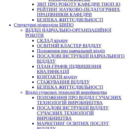
3BIT ПРО РОБОТУ КАФЕДРИ ТНОП ІО
РЕЙТИНГ НАУКОВО-ПЕДАГОГІЧНИХ
ПРАЦІВНИКІВ КАФЕДРИ
БЕЗПЕКА ЖИТТЄДІЯЛЬНОСТІ
Структурні підрозділи БІНПО
ВІДДІЛ НАВЧАЛЬНО-ОРГАНІЗАЦІЙНОЇ
РОБОТИ
СКЛАД відділу
ОСВІТНІЙ КЛАСТЕР ВІДДІЛУ
Положення про навчальний вiддiл
ПОСАДОВІ ІНСТРУКЦІЇ НАВЧАЛЬНОГО
ВІДДІЛУ
ПЛАН-ГРАФІК ПІДВИЩЕННЯ
КВАЛІФІКАЦІЇ
КОНТАКТИ відділу
СТАЖУВАННЯ ВІДДІЛУ
БЕЗПЕКА ЖИТТЄДІЯЛЬНОСТІ
Відділ сучасних технологій виробництва
ПОЛОЖЕННЯ ПРО ВІДДІЛ СУЧАСНИХ
ТЕХНОЛОГІЙ ВИРОБНИЦТВА
ПОСАДОВІ ІНСТРУКЦІЇ ВІДДІЛУ
СУЧАСНИХ ТЕХНОЛОГІЙ
ВИРОБНИЦТВА
МАРКЕТИНГ ОСВІТНІХ ПОСЛУГ
ВІДДІЛУ