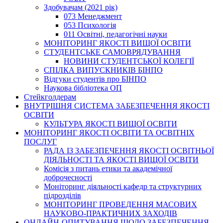
Здобувачам (2021 рік)
073 Менеджмент
053 Психологія
011 Освітні, педагогічні науки
МОНІТОРИНГ ЯКОСТІ ВИЩОЇ ОСВІТИ
СТУДЕНТСЬКЕ САМОВРЯДУВАННЯ
НОВИНИ СТУДЕНТСЬКОЇ КОЛЕГІЇ
СПІЛКА ВИПУСКНИКІВ БІНПО
Відгуки студентів про БІНПО
Наукова бібліотека ОП
Стейкголдерам
ВНУТРІШНЯ СИСТЕМА ЗАБЕЗПЕЧЕННЯ ЯКОСТІ
ОСВІТИ
КУЛЬТУРА ЯКОСТІ ВИЩОЇ ОСВІТИ
МОНІТОРИНГ ЯКОСТІ ОСВІТИ ТА ОСВІТНІХ
ПОСЛУГ
РАДА ІЗ ЗАБЕЗПЕЧЕННЯ ЯКОСТІ ОСВІТНЬОЇ
ДІЯЛЬНОСТІ ТА ЯКОСТІ ВИЩОЇ ОСВІТИ
Комісія з питань етики та академічної
доброчесності
Моніторинг діяльності кафедр та структурних
підрозділів
МОНІТОРИНГ ПРОВЕДЕННЯ МАСОВИХ
НАУКОВО-ПРАКТИЧНИХ ЗАХОДІВ
ОНЛАЙН-ОПИТУВАННЯ ЩОДО ЗАБЕЗПЕЧЕННЯ