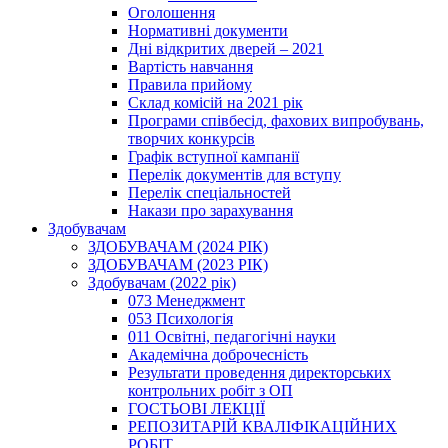
Оголошення
Нормативні документи
Дні відкритих дверей – 2021
Вартість навчання
Правила прийому
Склад комісій на 2021 рік
Програми співбесід, фахових випробувань,
творчих конкурсів
Графік вступної кампанії
Перелік документів для вступу
Перелік спеціальностей
Накази про зарахування
Здобувачам
ЗДОБУВАЧАМ (2024 РІК)
ЗДОБУВАЧАМ (2023 РІК)
Здобувачам (2022 рік)
073 Менеджмент
053 Психологія
011 Освітні, педагогічні науки
Академічна доброчесність
Результати проведення директорських
контрольних робіт з ОП
ГОСТЬОВІ ЛЕКЦІЇ
РЕПОЗИТАРІЙ КВАЛІФІКАЦІЙНИХ
РОБІТ