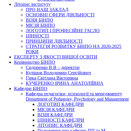
Літопис інституту
ПРО НАШ ЗАКЛАД
ОСНОВНІ СФЕРИ ДІЯЛЬНОСТІ
ВІЗІЯ БІНПО
МІСІЯ БІНПО
ЛОГОТИП І ПРОФЕСІЙНЕ ГАСЛО
ЦІННОСТІ
ПРИНЦИПИ ДІЯЛЬНОСТІ
СТРАТЕГІЯ РОЗВИТКУ БІНПО НА 2020-2025
РОКИ
ЕКСПЕРТУ З ЯКОСТІ ВИЩОЇ ОСВІТИ
Керівництво БІНПО
Сидоренко В.В – директор
Кулішов Володимир Сергійович
Гірка Світлана Вікторівна
КУЧЕРЕНКО ІРИНА АНАТОЛІЇВНА
Кафедри БІНПО
Кафедра педагогіки, психології та менеджменту
Department of Pedagogy, Psychology and Management
ЛОГОТИП КАФЕДРИ
МІСІЯ КАФЕДРИ
ВІЗІЯ КАФЕДРИ
ЦІННОСТІ КАФЕДРИ
ЛІТОПИС КАФЕДРИ
Положення про кафедру ПП та М