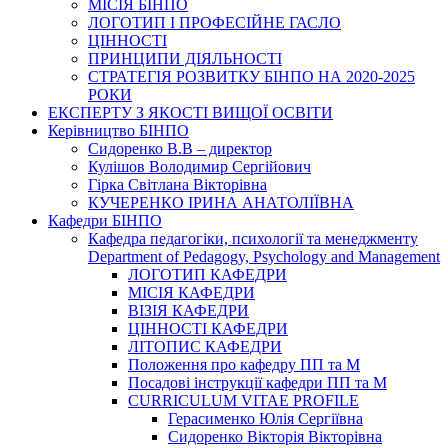
МІСІЯ БІНПО
ЛОГОТИП І ПРОФЕСІЙНЕ ГАСЛО
ЦІННОСТІ
ПРИНЦИПИ ДІЯЛЬНОСТІ
СТРАТЕГІЯ РОЗВИТКУ БІНПО НА 2020-2025
РОКИ
ЕКСПЕРТУ З ЯКОСТІ ВИЩОЇ ОСВІТИ
Керівництво БІНПО
Сидоренко В.В – директор
Кулішов Володимир Сергійович
Гірка Світлана Вікторівна
КУЧЕРЕНКО ІРИНА АНАТОЛІЇВНА
Кафедри БІНПО
Кафедра педагогіки, психології та менеджменту
Department of Pedagogy, Psychology and Management
ЛОГОТИП КАФЕДРИ
МІСІЯ КАФЕДРИ
ВІЗІЯ КАФЕДРИ
ЦІННОСТІ КАФЕДРИ
ЛІТОПИС КАФЕДРИ
Положення про кафедру ПП та М
Посадові інструкції кафедри ПП та М
CURRICULUM VITAE PROFILE
Герасименко Юлія Сергіївна
Сидоренко Вікторія Вікторівна