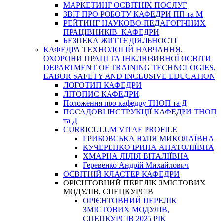
МАРКЕТИНГ ОСВІТНІХ ПОСЛУГ
3BIT ПРО РОБОТУ КАФЕДРИ ПП та М
РЕЙТИНГ НАУКОВО-ПЕДАГОГІЧНИХ
ПРАЦІВНИКІВ КАФЕДРИ
БЕЗПЕКА ЖИТТЄДІЯЛЬНОСТІ
КАФЕДРА ТЕХНОЛОГІЙ НАВЧАННЯ,
ОХОРОНИ ПРАЦІ ТА ІНКЛЮЗИВНОЇ ОСВІТИ
DEPARTMENT OF TRAINING TECHNOLOGIES,
LABOR SAFETY AND INCLUSIVE EDUCATION
ЛОГОТИП КАФЕДРИ
ЛІТОПИС КАФЕДРИ
Положення про кафедру ТНОП та Д
ПОСАДОВІ ІНСТРУКЦІЇ КАФЕДРИ ТНОП
та Д
CURRICULUM VITAE PROFILE
ГРИБОВСЬКА ЮЛІЯ МИКОЛАЇВНА
КУЧЕРЕНКО ІРИНА АНАТОЛІЇВНА
ХМАРНА ЛІЛІЯ ВІТАЛІЇВНА
Геревенко Андрій Михайлович
ОСВІТНІЙ КЛАСТЕР КАФЕДРИ
ОРІЄНТОВНИЙ ПЕРЕЛІК ЗМІСТОВИХ
МОДУЛІВ, СПЕЦКУРСІВ
ОРІЄНТОВНИЙ ПЕРЕЛІК
ЗМІСТОВИХ МОДУЛІВ,
СПЕЦКУРСІВ 2025 РІК