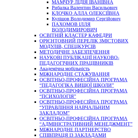
МАМЧУР ЛІДІЯ ІВАНІВНА
Рибалка Валентин Васильович
КЛОЧКО АЛЛА ОЛЕКСІЇВНА
Кулішов Володимир Сергійович
ПАХОМОВ ІЛЛЯ
ВОЛОДИМИРОВИЧ
ОСВІТНІЙ КЛАСТЕР КАФЕДРИ
ОРІЄНТОВНИЙ ПЕРЕЛІК ЗМІСТОВИХ
МОДУЛІВ, СПЕЦКУРСІВ
МЕТОДИЧНЕ ЗАБЕЗПЕЧЕННЯ
НАУКОВІ ПУБЛІКАЦІЇ НАУКОВО-
ПЕДАГОГІЧНИХ ПРАЦІВНИКІВ
Академічна мобільність
МІЖНАРОДНЕ СТАЖУВАННЯ
ОСВІТНЬО-ПРОФЕСІЙНА ПРОГРАМА
“ПЕДАГОГІКА ВИЩОЇ ШКОЛИ”
ОСВІТНЬО-ПРОФЕСІЙНА ПРОГРАМА
“ПСИХОЛОГІЯ”
ОСВІТНЬО-ПРОФЕСІЙНА ПРОГРАМА
“УПРАВЛІННЯ НАВЧАЛЬНИМ
ЗАКЛАДОМ”
ОСВІТНЬО-ПРОФЕСІЙНА ПРОГРАМА
“АДМІНІСТРАТИВНИЙ МЕНЕДЖМЕНТ”
МІЖНАРОДНЕ ПАРТНЕРСТВО
СПІВПРАЦЯ ІЗ ЗАКЛАДАМИ