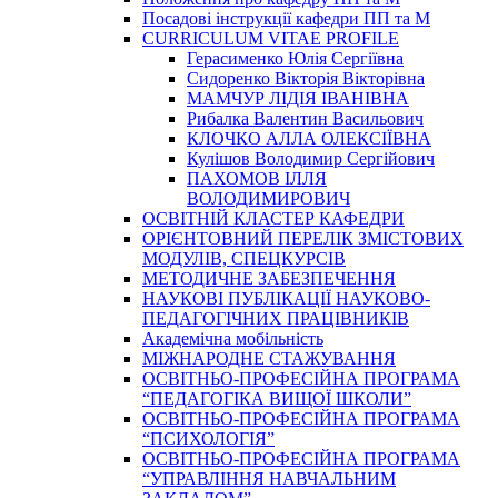
Посадові інструкції кафедри ПП та М
CURRICULUM VITAE PROFILE
Герасименко Юлія Сергіївна
Сидоренко Вікторія Вікторівна
МАМЧУР ЛІДІЯ ІВАНІВНА
Рибалка Валентин Васильович
КЛОЧКО АЛЛА ОЛЕКСІЇВНА
Кулішов Володимир Сергійович
ПАХОМОВ ІЛЛЯ
ВОЛОДИМИРОВИЧ
ОСВІТНІЙ КЛАСТЕР КАФЕДРИ
ОРІЄНТОВНИЙ ПЕРЕЛІК ЗМІСТОВИХ
МОДУЛІВ, СПЕЦКУРСІВ
МЕТОДИЧНЕ ЗАБЕЗПЕЧЕННЯ
НАУКОВІ ПУБЛІКАЦІЇ НАУКОВО-
ПЕДАГОГІЧНИХ ПРАЦІВНИКІВ
Академічна мобільність
МІЖНАРОДНЕ СТАЖУВАННЯ
ОСВІТНЬО-ПРОФЕСІЙНА ПРОГРАМА
“ПЕДАГОГІКА ВИЩОЇ ШКОЛИ”
ОСВІТНЬО-ПРОФЕСІЙНА ПРОГРАМА
“ПСИХОЛОГІЯ”
ОСВІТНЬО-ПРОФЕСІЙНА ПРОГРАМА
“УПРАВЛІННЯ НАВЧАЛЬНИМ