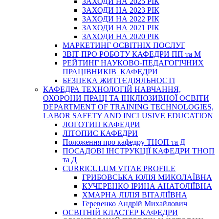
ЗАХОДИ НА 2025 РІК
ЗАХОДИ НА 2023 РІК
ЗАХОДИ НА 2022 РІК
ЗАХОДИ НА 2021 РІК
ЗАХОДИ НА 2020 РІК
МАРКЕТИНГ ОСВІТНІХ ПОСЛУГ
3BIT ПРО РОБОТУ КАФЕДРИ ПП та М
РЕЙТИНГ НАУКОВО-ПЕДАГОГІЧНИХ
ПРАЦІВНИКІВ КАФЕДРИ
БЕЗПЕКА ЖИТТЄДІЯЛЬНОСТІ
КАФЕДРА ТЕХНОЛОГІЙ НАВЧАННЯ,
ОХОРОНИ ПРАЦІ ТА ІНКЛЮЗИВНОЇ ОСВІТИ
DEPARTMENT OF TRAINING TECHNOLOGIES,
LABOR SAFETY AND INCLUSIVE EDUCATION
ЛОГОТИП КАФЕДРИ
ЛІТОПИС КАФЕДРИ
Положення про кафедру ТНОП та Д
ПОСАДОВІ ІНСТРУКЦІЇ КАФЕДРИ ТНОП
та Д
CURRICULUM VITAE PROFILE
ГРИБОВСЬКА ЮЛІЯ МИКОЛАЇВНА
КУЧЕРЕНКО ІРИНА АНАТОЛІЇВНА
ХМАРНА ЛІЛІЯ ВІТАЛІЇВНА
Геревенко Андрій Михайлович
ОСВІТНІЙ КЛАСТЕР КАФЕДРИ