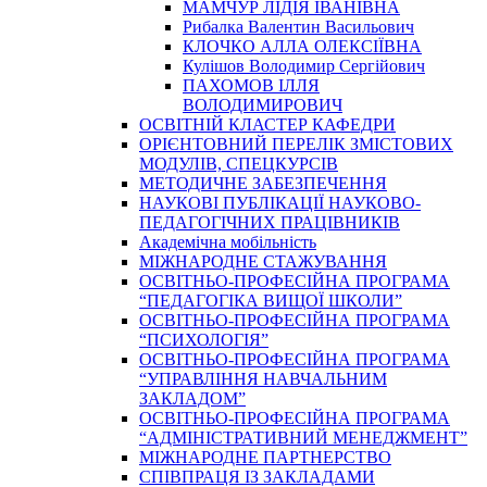
МАМЧУР ЛІДІЯ ІВАНІВНА
Рибалка Валентин Васильович
КЛОЧКО АЛЛА ОЛЕКСІЇВНА
Кулішов Володимир Сергійович
ПАХОМОВ ІЛЛЯ
ВОЛОДИМИРОВИЧ
ОСВІТНІЙ КЛАСТЕР КАФЕДРИ
ОРІЄНТОВНИЙ ПЕРЕЛІК ЗМІСТОВИХ
МОДУЛІВ, СПЕЦКУРСІВ
МЕТОДИЧНЕ ЗАБЕЗПЕЧЕННЯ
НАУКОВІ ПУБЛІКАЦІЇ НАУКОВО-
ПЕДАГОГІЧНИХ ПРАЦІВНИКІВ
Академічна мобільність
МІЖНАРОДНЕ СТАЖУВАННЯ
ОСВІТНЬО-ПРОФЕСІЙНА ПРОГРАМА
“ПЕДАГОГІКА ВИЩОЇ ШКОЛИ”
ОСВІТНЬО-ПРОФЕСІЙНА ПРОГРАМА
“ПСИХОЛОГІЯ”
ОСВІТНЬО-ПРОФЕСІЙНА ПРОГРАМА
“УПРАВЛІННЯ НАВЧАЛЬНИМ
ЗАКЛАДОМ”
ОСВІТНЬО-ПРОФЕСІЙНА ПРОГРАМА
“АДМІНІСТРАТИВНИЙ МЕНЕДЖМЕНТ”
МІЖНАРОДНЕ ПАРТНЕРСТВО
СПІВПРАЦЯ ІЗ ЗАКЛАДАМИ