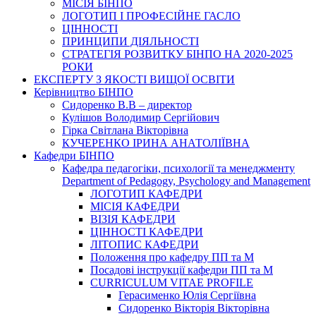
МІСІЯ БІНПО
ЛОГОТИП І ПРОФЕСІЙНЕ ГАСЛО
ЦІННОСТІ
ПРИНЦИПИ ДІЯЛЬНОСТІ
СТРАТЕГІЯ РОЗВИТКУ БІНПО НА 2020-2025
РОКИ
ЕКСПЕРТУ З ЯКОСТІ ВИЩОЇ ОСВІТИ
Керівництво БІНПО
Сидоренко В.В – директор
Кулішов Володимир Сергійович
Гірка Світлана Вікторівна
КУЧЕРЕНКО ІРИНА АНАТОЛІЇВНА
Кафедри БІНПО
Кафедра педагогіки, психології та менеджменту
Department of Pedagogy, Psychology and Management
ЛОГОТИП КАФЕДРИ
МІСІЯ КАФЕДРИ
ВІЗІЯ КАФЕДРИ
ЦІННОСТІ КАФЕДРИ
ЛІТОПИС КАФЕДРИ
Положення про кафедру ПП та М
Посадові інструкції кафедри ПП та М
CURRICULUM VITAE PROFILE
Герасименко Юлія Сергіївна
Сидоренко Вікторія Вікторівна