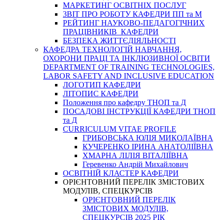
МАРКЕТИНГ ОСВІТНІХ ПОСЛУГ
3BIT ПРО РОБОТУ КАФЕДРИ ПП та М
РЕЙТИНГ НАУКОВО-ПЕДАГОГІЧНИХ
ПРАЦІВНИКІВ КАФЕДРИ
БЕЗПЕКА ЖИТТЄДІЯЛЬНОСТІ
КАФЕДРА ТЕХНОЛОГІЙ НАВЧАННЯ,
ОХОРОНИ ПРАЦІ ТА ІНКЛЮЗИВНОЇ ОСВІТИ
DEPARTMENT OF TRAINING TECHNOLOGIES,
LABOR SAFETY AND INCLUSIVE EDUCATION
ЛОГОТИП КАФЕДРИ
ЛІТОПИС КАФЕДРИ
Положення про кафедру ТНОП та Д
ПОСАДОВІ ІНСТРУКЦІЇ КАФЕДРИ ТНОП
та Д
CURRICULUM VITAE PROFILE
ГРИБОВСЬКА ЮЛІЯ МИКОЛАЇВНА
КУЧЕРЕНКО ІРИНА АНАТОЛІЇВНА
ХМАРНА ЛІЛІЯ ВІТАЛІЇВНА
Геревенко Андрій Михайлович
ОСВІТНІЙ КЛАСТЕР КАФЕДРИ
ОРІЄНТОВНИЙ ПЕРЕЛІК ЗМІСТОВИХ
МОДУЛІВ, СПЕЦКУРСІВ
ОРІЄНТОВНИЙ ПЕРЕЛІК
ЗМІСТОВИХ МОДУЛІВ,
СПЕЦКУРСІВ 2025 РІК