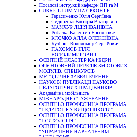
Посадові інструкції кафедри ПП та М
CURRICULUM VITAE PROFILE
Герасименко Юлія Сергіївна
Сидоренко Вікторія Вікторівна
МАМЧУР ЛІДІЯ ІВАНІВНА
Рибалка Валентин Васильович
КЛОЧКО АЛЛА ОЛЕКСІЇВНА
Кулішов Володимир Сергійович
ПАХОМОВ ІЛЛЯ
ВОЛОДИМИРОВИЧ
ОСВІТНІЙ КЛАСТЕР КАФЕДРИ
ОРІЄНТОВНИЙ ПЕРЕЛІК ЗМІСТОВИХ
МОДУЛІВ, СПЕЦКУРСІВ
МЕТОДИЧНЕ ЗАБЕЗПЕЧЕННЯ
НАУКОВІ ПУБЛІКАЦІЇ НАУКОВО-
ПЕДАГОГІЧНИХ ПРАЦІВНИКІВ
Академічна мобільність
МІЖНАРОДНЕ СТАЖУВАННЯ
ОСВІТНЬО-ПРОФЕСІЙНА ПРОГРАМА
“ПЕДАГОГІКА ВИЩОЇ ШКОЛИ”
ОСВІТНЬО-ПРОФЕСІЙНА ПРОГРАМА
“ПСИХОЛОГІЯ”
ОСВІТНЬО-ПРОФЕСІЙНА ПРОГРАМА
“УПРАВЛІННЯ НАВЧАЛЬНИМ