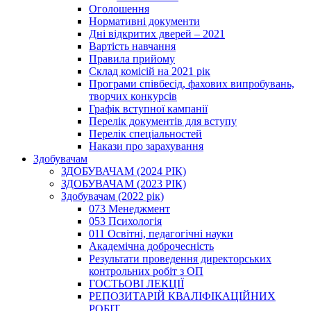
Оголошення
Нормативні документи
Дні відкритих дверей – 2021
Вартість навчання
Правила прийому
Склад комісій на 2021 рік
Програми співбесід, фахових випробувань,
творчих конкурсів
Графік вступної кампанії
Перелік документів для вступу
Перелік спеціальностей
Накази про зарахування
Здобувачам
ЗДОБУВАЧАМ (2024 РІК)
ЗДОБУВАЧАМ (2023 РІК)
Здобувачам (2022 рік)
073 Менеджмент
053 Психологія
011 Освітні, педагогічні науки
Академічна доброчесність
Результати проведення директорських
контрольних робіт з ОП
ГОСТЬОВІ ЛЕКЦІЇ
РЕПОЗИТАРІЙ КВАЛІФІКАЦІЙНИХ
РОБІТ