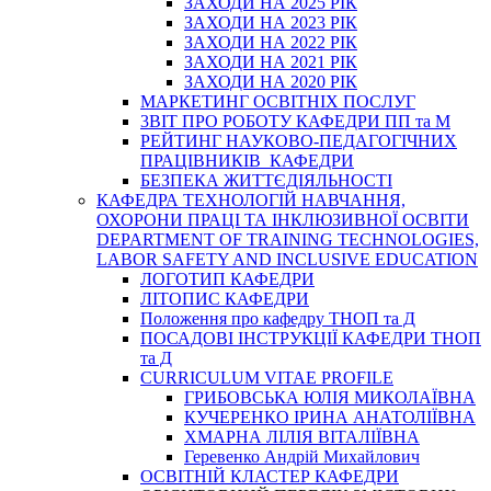
ЗАХОДИ НА 2025 РІК
ЗАХОДИ НА 2023 РІК
ЗАХОДИ НА 2022 РІК
ЗАХОДИ НА 2021 РІК
ЗАХОДИ НА 2020 РІК
МАРКЕТИНГ ОСВІТНІХ ПОСЛУГ
3BIT ПРО РОБОТУ КАФЕДРИ ПП та М
РЕЙТИНГ НАУКОВО-ПЕДАГОГІЧНИХ
ПРАЦІВНИКІВ КАФЕДРИ
БЕЗПЕКА ЖИТТЄДІЯЛЬНОСТІ
КАФЕДРА ТЕХНОЛОГІЙ НАВЧАННЯ,
ОХОРОНИ ПРАЦІ ТА ІНКЛЮЗИВНОЇ ОСВІТИ
DEPARTMENT OF TRAINING TECHNOLOGIES,
LABOR SAFETY AND INCLUSIVE EDUCATION
ЛОГОТИП КАФЕДРИ
ЛІТОПИС КАФЕДРИ
Положення про кафедру ТНОП та Д
ПОСАДОВІ ІНСТРУКЦІЇ КАФЕДРИ ТНОП
та Д
CURRICULUM VITAE PROFILE
ГРИБОВСЬКА ЮЛІЯ МИКОЛАЇВНА
КУЧЕРЕНКО ІРИНА АНАТОЛІЇВНА
ХМАРНА ЛІЛІЯ ВІТАЛІЇВНА
Геревенко Андрій Михайлович
ОСВІТНІЙ КЛАСТЕР КАФЕДРИ