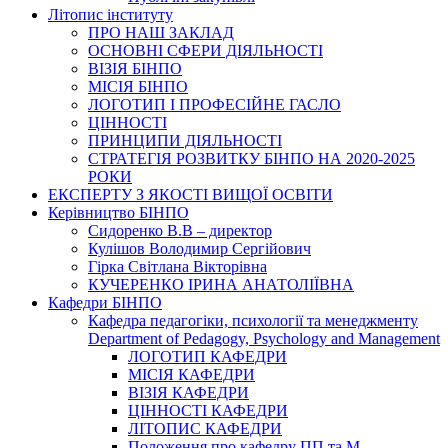
Літопис інституту
ПРО НАШ ЗАКЛАД
ОСНОВНІ СФЕРИ ДІЯЛЬНОСТІ
ВІЗІЯ БІНПО
МІСІЯ БІНПО
ЛОГОТИП І ПРОФЕСІЙНЕ ГАСЛО
ЦІННОСТІ
ПРИНЦИПИ ДІЯЛЬНОСТІ
СТРАТЕГІЯ РОЗВИТКУ БІНПО НА 2020-2025
РОКИ
ЕКСПЕРТУ З ЯКОСТІ ВИЩОЇ ОСВІТИ
Керівництво БІНПО
Сидоренко В.В – директор
Кулішов Володимир Сергійович
Гірка Світлана Вікторівна
КУЧЕРЕНКО ІРИНА АНАТОЛІЇВНА
Кафедри БІНПО
Кафедра педагогіки, психології та менеджменту
Department of Pedagogy, Psychology and Management
ЛОГОТИП КАФЕДРИ
МІСІЯ КАФЕДРИ
ВІЗІЯ КАФЕДРИ
ЦІННОСТІ КАФЕДРИ
ЛІТОПИС КАФЕДРИ
Положення про кафедру ПП та М