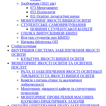
Здобувачам (2021 рік)
073 Менеджмент
053 Психологія
011 Освітні, педагогічні науки
МОНІТОРИНГ ЯКОСТІ ВИЩОЇ ОСВІТИ
СТУДЕНТСЬКЕ САМОВРЯДУВАННЯ
НОВИНИ СТУДЕНТСЬКОЇ КОЛЕГІЇ
СПІЛКА ВИПУСКНИКІВ БІНПО
Відгуки студентів про БІНПО
Наукова бібліотека ОП
Стейкголдерам
ВНУТРІШНЯ СИСТЕМА ЗАБЕЗПЕЧЕННЯ ЯКОСТІ
ОСВІТИ
КУЛЬТУРА ЯКОСТІ ВИЩОЇ ОСВІТИ
МОНІТОРИНГ ЯКОСТІ ОСВІТИ ТА ОСВІТНІХ
ПОСЛУГ
РАДА ІЗ ЗАБЕЗПЕЧЕННЯ ЯКОСТІ ОСВІТНЬОЇ
ДІЯЛЬНОСТІ ТА ЯКОСТІ ВИЩОЇ ОСВІТИ
Комісія з питань етики та академічної
доброчесності
Моніторинг діяльності кафедр та структурних
підрозділів
МОНІТОРИНГ ПРОВЕДЕННЯ МАСОВИХ
НАУКОВО-ПРАКТИЧНИХ ЗАХОДІВ
ОНЛАЙН-ОПИТУВАННЯ ЩОДО ЗАБЕЗПЕЧЕННЯ