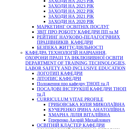
ЗАХОДИ НА 2025 РІК
ЗАХОДИ НА 2023 РІК
ЗАХОДИ НА 2022 РІК
ЗАХОДИ НА 2021 РІК
ЗАХОДИ НА 2020 РІК
МАРКЕТИНГ ОСВІТНІХ ПОСЛУГ
3BIT ПРО РОБОТУ КАФЕДРИ ПП та М
РЕЙТИНГ НАУКОВО-ПЕДАГОГІЧНИХ
ПРАЦІВНИКІВ КАФЕДРИ
БЕЗПЕКА ЖИТТЄДІЯЛЬНОСТІ
КАФЕДРА ТЕХНОЛОГІЙ НАВЧАННЯ,
ОХОРОНИ ПРАЦІ ТА ІНКЛЮЗИВНОЇ ОСВІТИ
DEPARTMENT OF TRAINING TECHNOLOGIES,
LABOR SAFETY AND INCLUSIVE EDUCATION
ЛОГОТИП КАФЕДРИ
ЛІТОПИС КАФЕДРИ
Положення про кафедру ТНОП та Д
ПОСАДОВІ ІНСТРУКЦІЇ КАФЕДРИ ТНОП
та Д
CURRICULUM VITAE PROFILE
ГРИБОВСЬКА ЮЛІЯ МИКОЛАЇВНА
КУЧЕРЕНКО ІРИНА АНАТОЛІЇВНА
ХМАРНА ЛІЛІЯ ВІТАЛІЇВНА
Геревенко Андрій Михайлович
ОСВІТНІЙ КЛАСТЕР КАФЕДРИ