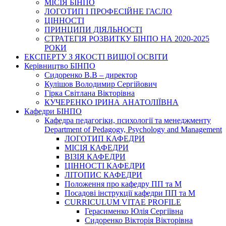
МІСІЯ БІНПО
ЛОГОТИП І ПРОФЕСІЙНЕ ГАСЛО
ЦІННОСТІ
ПРИНЦИПИ ДІЯЛЬНОСТІ
СТРАТЕГІЯ РОЗВИТКУ БІНПО НА 2020-2025
РОКИ
ЕКСПЕРТУ З ЯКОСТІ ВИЩОЇ ОСВІТИ
Керівництво БІНПО
Сидоренко В.В – директор
Кулішов Володимир Сергійович
Гірка Світлана Вікторівна
КУЧЕРЕНКО ІРИНА АНАТОЛІЇВНА
Кафедри БІНПО
Кафедра педагогіки, психології та менеджменту
Department of Pedagogy, Psychology and Management
ЛОГОТИП КАФЕДРИ
МІСІЯ КАФЕДРИ
ВІЗІЯ КАФЕДРИ
ЦІННОСТІ КАФЕДРИ
ЛІТОПИС КАФЕДРИ
Положення про кафедру ПП та М
Посадові інструкції кафедри ПП та М
CURRICULUM VITAE PROFILE
Герасименко Юлія Сергіївна
Сидоренко Вікторія Вікторівна