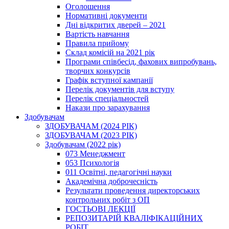
Оголошення
Нормативні документи
Дні відкритих дверей – 2021
Вартість навчання
Правила прийому
Склад комісій на 2021 рік
Програми співбесід, фахових випробувань,
творчих конкурсів
Графік вступної кампанії
Перелік документів для вступу
Перелік спеціальностей
Накази про зарахування
Здобувачам
ЗДОБУВАЧАМ (2024 РІК)
ЗДОБУВАЧАМ (2023 РІК)
Здобувачам (2022 рік)
073 Менеджмент
053 Психологія
011 Освітні, педагогічні науки
Академічна доброчесність
Результати проведення директорських
контрольних робіт з ОП
ГОСТЬОВІ ЛЕКЦІЇ
РЕПОЗИТАРІЙ КВАЛІФІКАЦІЙНИХ
РОБІТ