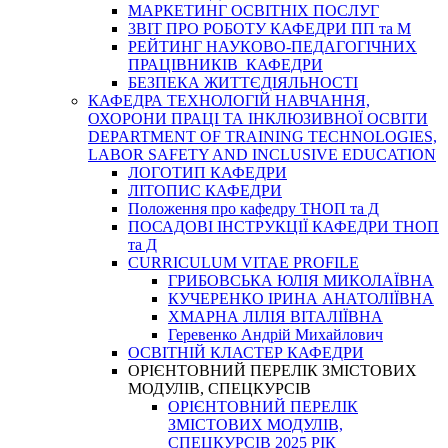
МАРКЕТИНГ ОСВІТНІХ ПОСЛУГ
3BIT ПРО РОБОТУ КАФЕДРИ ПП та М
РЕЙТИНГ НАУКОВО-ПЕДАГОГІЧНИХ
ПРАЦІВНИКІВ КАФЕДРИ
БЕЗПЕКА ЖИТТЄДІЯЛЬНОСТІ
КАФЕДРА ТЕХНОЛОГІЙ НАВЧАННЯ,
ОХОРОНИ ПРАЦІ ТА ІНКЛЮЗИВНОЇ ОСВІТИ
DEPARTMENT OF TRAINING TECHNOLOGIES,
LABOR SAFETY AND INCLUSIVE EDUCATION
ЛОГОТИП КАФЕДРИ
ЛІТОПИС КАФЕДРИ
Положення про кафедру ТНОП та Д
ПОСАДОВІ ІНСТРУКЦІЇ КАФЕДРИ ТНОП
та Д
CURRICULUM VITAE PROFILE
ГРИБОВСЬКА ЮЛІЯ МИКОЛАЇВНА
КУЧЕРЕНКО ІРИНА АНАТОЛІЇВНА
ХМАРНА ЛІЛІЯ ВІТАЛІЇВНА
Геревенко Андрій Михайлович
ОСВІТНІЙ КЛАСТЕР КАФЕДРИ
ОРІЄНТОВНИЙ ПЕРЕЛІК ЗМІСТОВИХ
МОДУЛІВ, СПЕЦКУРСІВ
ОРІЄНТОВНИЙ ПЕРЕЛІК
ЗМІСТОВИХ МОДУЛІВ,
СПЕЦКУРСІВ 2025 РІК