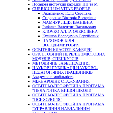
Посадові інструкції кафедри ПП та М
CURRICULUM VITAE PROFILE
Герасименко Юлія Сергіївна
Сидоренко Вікторія Вікторівна
МАМЧУР ЛІДІЯ ІВАНІВНА
Рибалка Валентин Васильович
КЛОЧКО АЛЛА ОЛЕКСІЇВНА
Кулішов Володимир Сергійович
ПАХОМОВ ІЛЛЯ
ВОЛОДИМИРОВИЧ
ОСВІТНІЙ КЛАСТЕР КАФЕДРИ
ОРІЄНТОВНИЙ ПЕРЕЛІК ЗМІСТОВИХ
МОДУЛІВ, СПЕЦКУРСІВ
МЕТОДИЧНЕ ЗАБЕЗПЕЧЕННЯ
НАУКОВІ ПУБЛІКАЦІЇ НАУКОВО-
ПЕДАГОГІЧНИХ ПРАЦІВНИКІВ
Академічна мобільність
МІЖНАРОДНЕ СТАЖУВАННЯ
ОСВІТНЬО-ПРОФЕСІЙНА ПРОГРАМА
“ПЕДАГОГІКА ВИЩОЇ ШКОЛИ”
ОСВІТНЬО-ПРОФЕСІЙНА ПРОГРАМА
“ПСИХОЛОГІЯ”
ОСВІТНЬО-ПРОФЕСІЙНА ПРОГРАМА
“УПРАВЛІННЯ НАВЧАЛЬНИМ