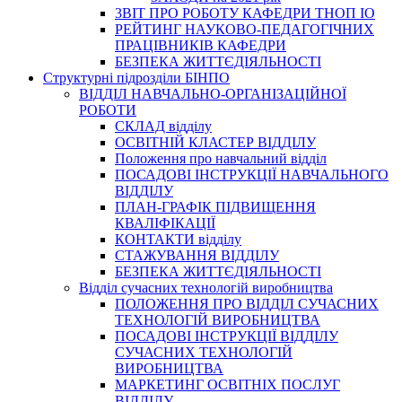
3BIT ПРО РОБОТУ КАФЕДРИ ТНОП ІО
РЕЙТИНГ НАУКОВО-ПЕДАГОГІЧНИХ
ПРАЦІВНИКІВ КАФЕДРИ
БЕЗПЕКА ЖИТТЄДІЯЛЬНОСТІ
Структурні підрозділи БІНПО
ВІДДІЛ НАВЧАЛЬНО-ОРГАНІЗАЦІЙНОЇ
РОБОТИ
СКЛАД відділу
ОСВІТНІЙ КЛАСТЕР ВІДДІЛУ
Положення про навчальний вiддiл
ПОСАДОВІ ІНСТРУКЦІЇ НАВЧАЛЬНОГО
ВІДДІЛУ
ПЛАН-ГРАФІК ПІДВИЩЕННЯ
КВАЛІФІКАЦІЇ
КОНТАКТИ відділу
СТАЖУВАННЯ ВІДДІЛУ
БЕЗПЕКА ЖИТТЄДІЯЛЬНОСТІ
Відділ сучасних технологій виробництва
ПОЛОЖЕННЯ ПРО ВІДДІЛ СУЧАСНИХ
ТЕХНОЛОГІЙ ВИРОБНИЦТВА
ПОСАДОВІ ІНСТРУКЦІЇ ВІДДІЛУ
СУЧАСНИХ ТЕХНОЛОГІЙ
ВИРОБНИЦТВА
МАРКЕТИНГ ОСВІТНІХ ПОСЛУГ
ВІДДІЛУ