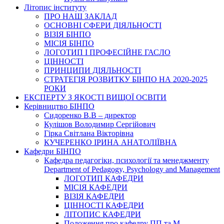
Літопис інституту
ПРО НАШ ЗАКЛАД
ОСНОВНІ СФЕРИ ДІЯЛЬНОСТІ
ВІЗІЯ БІНПО
МІСІЯ БІНПО
ЛОГОТИП І ПРОФЕСІЙНЕ ГАСЛО
ЦІННОСТІ
ПРИНЦИПИ ДІЯЛЬНОСТІ
СТРАТЕГІЯ РОЗВИТКУ БІНПО НА 2020-2025
РОКИ
ЕКСПЕРТУ З ЯКОСТІ ВИЩОЇ ОСВІТИ
Керівництво БІНПО
Сидоренко В.В – директор
Кулішов Володимир Сергійович
Гірка Світлана Вікторівна
КУЧЕРЕНКО ІРИНА АНАТОЛІЇВНА
Кафедри БІНПО
Кафедра педагогіки, психології та менеджменту
Department of Pedagogy, Psychology and Management
ЛОГОТИП КАФЕДРИ
МІСІЯ КАФЕДРИ
ВІЗІЯ КАФЕДРИ
ЦІННОСТІ КАФЕДРИ
ЛІТОПИС КАФЕДРИ
Положення про кафедру ПП та М