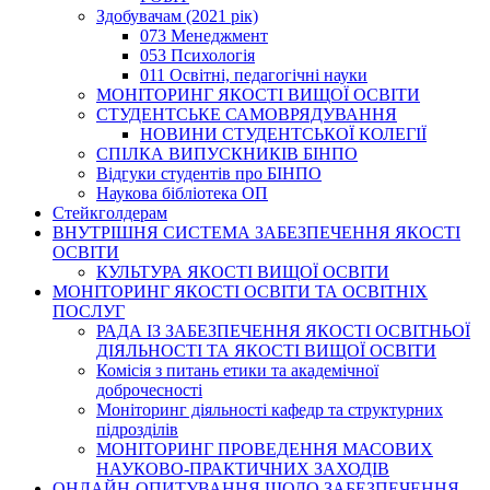
Здобувачам (2021 рік)
073 Менеджмент
053 Психологія
011 Освітні, педагогічні науки
МОНІТОРИНГ ЯКОСТІ ВИЩОЇ ОСВІТИ
СТУДЕНТСЬКЕ САМОВРЯДУВАННЯ
НОВИНИ СТУДЕНТСЬКОЇ КОЛЕГІЇ
СПІЛКА ВИПУСКНИКІВ БІНПО
Відгуки студентів про БІНПО
Наукова бібліотека ОП
Стейкголдерам
ВНУТРІШНЯ СИСТЕМА ЗАБЕЗПЕЧЕННЯ ЯКОСТІ
ОСВІТИ
КУЛЬТУРА ЯКОСТІ ВИЩОЇ ОСВІТИ
МОНІТОРИНГ ЯКОСТІ ОСВІТИ ТА ОСВІТНІХ
ПОСЛУГ
РАДА ІЗ ЗАБЕЗПЕЧЕННЯ ЯКОСТІ ОСВІТНЬОЇ
ДІЯЛЬНОСТІ ТА ЯКОСТІ ВИЩОЇ ОСВІТИ
Комісія з питань етики та академічної
доброчесності
Моніторинг діяльності кафедр та структурних
підрозділів
МОНІТОРИНГ ПРОВЕДЕННЯ МАСОВИХ
НАУКОВО-ПРАКТИЧНИХ ЗАХОДІВ
ОНЛАЙН-ОПИТУВАННЯ ЩОДО ЗАБЕЗПЕЧЕННЯ