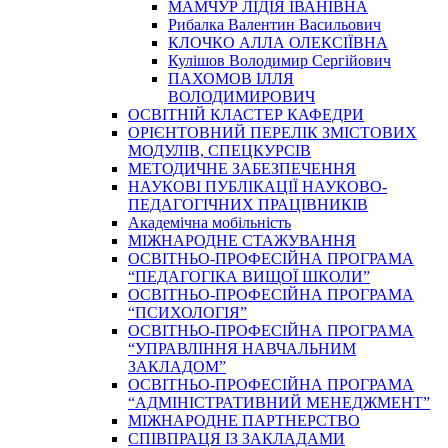
МАМЧУР ЛІДІЯ ІВАНІВНА
Рибалка Валентин Васильович
КЛОЧКО АЛЛА ОЛЕКСІЇВНА
Кулішов Володимир Сергійович
ПАХОМОВ ІЛЛЯ
ВОЛОДИМИРОВИЧ
ОСВІТНІЙ КЛАСТЕР КАФЕДРИ
ОРІЄНТОВНИЙ ПЕРЕЛІК ЗМІСТОВИХ
МОДУЛІВ, СПЕЦКУРСІВ
МЕТОДИЧНЕ ЗАБЕЗПЕЧЕННЯ
НАУКОВІ ПУБЛІКАЦІЇ НАУКОВО-
ПЕДАГОГІЧНИХ ПРАЦІВНИКІВ
Академічна мобільність
МІЖНАРОДНЕ СТАЖУВАННЯ
ОСВІТНЬО-ПРОФЕСІЙНА ПРОГРАМА
“ПЕДАГОГІКА ВИЩОЇ ШКОЛИ”
ОСВІТНЬО-ПРОФЕСІЙНА ПРОГРАМА
“ПСИХОЛОГІЯ”
ОСВІТНЬО-ПРОФЕСІЙНА ПРОГРАМА
“УПРАВЛІННЯ НАВЧАЛЬНИМ
ЗАКЛАДОМ”
ОСВІТНЬО-ПРОФЕСІЙНА ПРОГРАМА
“АДМІНІСТРАТИВНИЙ МЕНЕДЖМЕНТ”
МІЖНАРОДНЕ ПАРТНЕРСТВО
СПІВПРАЦЯ ІЗ ЗАКЛАДАМИ