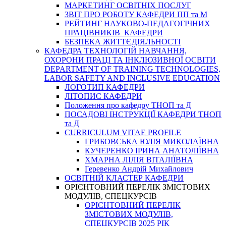
МАРКЕТИНГ ОСВІТНІХ ПОСЛУГ
3BIT ПРО РОБОТУ КАФЕДРИ ПП та М
РЕЙТИНГ НАУКОВО-ПЕДАГОГІЧНИХ
ПРАЦІВНИКІВ КАФЕДРИ
БЕЗПЕКА ЖИТТЄДІЯЛЬНОСТІ
КАФЕДРА ТЕХНОЛОГІЙ НАВЧАННЯ,
ОХОРОНИ ПРАЦІ ТА ІНКЛЮЗИВНОЇ ОСВІТИ
DEPARTMENT OF TRAINING TECHNOLOGIES,
LABOR SAFETY AND INCLUSIVE EDUCATION
ЛОГОТИП КАФЕДРИ
ЛІТОПИС КАФЕДРИ
Положення про кафедру ТНОП та Д
ПОСАДОВІ ІНСТРУКЦІЇ КАФЕДРИ ТНОП
та Д
CURRICULUM VITAE PROFILE
ГРИБОВСЬКА ЮЛІЯ МИКОЛАЇВНА
КУЧЕРЕНКО ІРИНА АНАТОЛІЇВНА
ХМАРНА ЛІЛІЯ ВІТАЛІЇВНА
Геревенко Андрій Михайлович
ОСВІТНІЙ КЛАСТЕР КАФЕДРИ
ОРІЄНТОВНИЙ ПЕРЕЛІК ЗМІСТОВИХ
МОДУЛІВ, СПЕЦКУРСІВ
ОРІЄНТОВНИЙ ПЕРЕЛІК
ЗМІСТОВИХ МОДУЛІВ,
СПЕЦКУРСІВ 2025 РІК