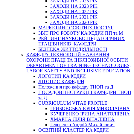
ЗАХОДИ НА 2025 РІК
ЗАХОДИ НА 2023 РІК
ЗАХОДИ НА 2022 РІК
ЗАХОДИ НА 2021 РІК
ЗАХОДИ НА 2020 РІК
МАРКЕТИНГ ОСВІТНІХ ПОСЛУГ
3BIT ПРО РОБОТУ КАФЕДРИ ПП та М
РЕЙТИНГ НАУКОВО-ПЕДАГОГІЧНИХ
ПРАЦІВНИКІВ КАФЕДРИ
БЕЗПЕКА ЖИТТЄДІЯЛЬНОСТІ
КАФЕДРА ТЕХНОЛОГІЙ НАВЧАННЯ,
ОХОРОНИ ПРАЦІ ТА ІНКЛЮЗИВНОЇ ОСВІТИ
DEPARTMENT OF TRAINING TECHNOLOGIES,
LABOR SAFETY AND INCLUSIVE EDUCATION
ЛОГОТИП КАФЕДРИ
ЛІТОПИС КАФЕДРИ
Положення про кафедру ТНОП та Д
ПОСАДОВІ ІНСТРУКЦІЇ КАФЕДРИ ТНОП
та Д
CURRICULUM VITAE PROFILE
ГРИБОВСЬКА ЮЛІЯ МИКОЛАЇВНА
КУЧЕРЕНКО ІРИНА АНАТОЛІЇВНА
ХМАРНА ЛІЛІЯ ВІТАЛІЇВНА
Геревенко Андрій Михайлович
ОСВІТНІЙ КЛАСТЕР КАФЕДРИ