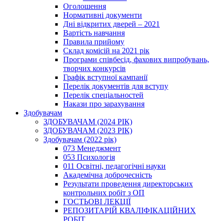
Оголошення
Нормативні документи
Дні відкритих дверей – 2021
Вартість навчання
Правила прийому
Склад комісій на 2021 рік
Програми співбесід, фахових випробувань,
творчих конкурсів
Графік вступної кампанії
Перелік документів для вступу
Перелік спеціальностей
Накази про зарахування
Здобувачам
ЗДОБУВАЧАМ (2024 РІК)
ЗДОБУВАЧАМ (2023 РІК)
Здобувачам (2022 рік)
073 Менеджмент
053 Психологія
011 Освітні, педагогічні науки
Академічна доброчесність
Результати проведення директорських
контрольних робіт з ОП
ГОСТЬОВІ ЛЕКЦІЇ
РЕПОЗИТАРІЙ КВАЛІФІКАЦІЙНИХ
РОБІТ