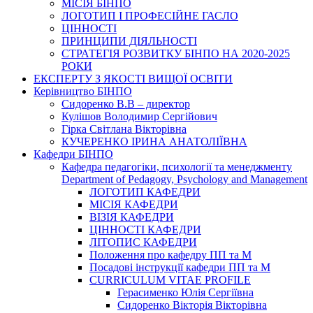
МІСІЯ БІНПО
ЛОГОТИП І ПРОФЕСІЙНЕ ГАСЛО
ЦІННОСТІ
ПРИНЦИПИ ДІЯЛЬНОСТІ
СТРАТЕГІЯ РОЗВИТКУ БІНПО НА 2020-2025
РОКИ
ЕКСПЕРТУ З ЯКОСТІ ВИЩОЇ ОСВІТИ
Керівництво БІНПО
Сидоренко В.В – директор
Кулішов Володимир Сергійович
Гірка Світлана Вікторівна
КУЧЕРЕНКО ІРИНА АНАТОЛІЇВНА
Кафедри БІНПО
Кафедра педагогіки, психології та менеджменту
Department of Pedagogy, Psychology and Management
ЛОГОТИП КАФЕДРИ
МІСІЯ КАФЕДРИ
ВІЗІЯ КАФЕДРИ
ЦІННОСТІ КАФЕДРИ
ЛІТОПИС КАФЕДРИ
Положення про кафедру ПП та М
Посадові інструкції кафедри ПП та М
CURRICULUM VITAE PROFILE
Герасименко Юлія Сергіївна
Сидоренко Вікторія Вікторівна