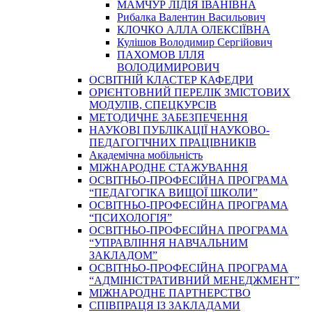
МАМЧУР ЛІДІЯ ІВАНІВНА
Рибалка Валентин Васильович
КЛОЧКО АЛЛА ОЛЕКСІЇВНА
Кулішов Володимир Сергійович
ПАХОМОВ ІЛЛЯ
ВОЛОДИМИРОВИЧ
ОСВІТНІЙ КЛАСТЕР КАФЕДРИ
ОРІЄНТОВНИЙ ПЕРЕЛІК ЗМІСТОВИХ
МОДУЛІВ, СПЕЦКУРСІВ
МЕТОДИЧНЕ ЗАБЕЗПЕЧЕННЯ
НАУКОВІ ПУБЛІКАЦІЇ НАУКОВО-
ПЕДАГОГІЧНИХ ПРАЦІВНИКІВ
Академічна мобільність
МІЖНАРОДНЕ СТАЖУВАННЯ
ОСВІТНЬО-ПРОФЕСІЙНА ПРОГРАМА
“ПЕДАГОГІКА ВИЩОЇ ШКОЛИ”
ОСВІТНЬО-ПРОФЕСІЙНА ПРОГРАМА
“ПСИХОЛОГІЯ”
ОСВІТНЬО-ПРОФЕСІЙНА ПРОГРАМА
“УПРАВЛІННЯ НАВЧАЛЬНИМ
ЗАКЛАДОМ”
ОСВІТНЬО-ПРОФЕСІЙНА ПРОГРАМА
“АДМІНІСТРАТИВНИЙ МЕНЕДЖМЕНТ”
МІЖНАРОДНЕ ПАРТНЕРСТВО
СПІВПРАЦЯ ІЗ ЗАКЛАДАМИ