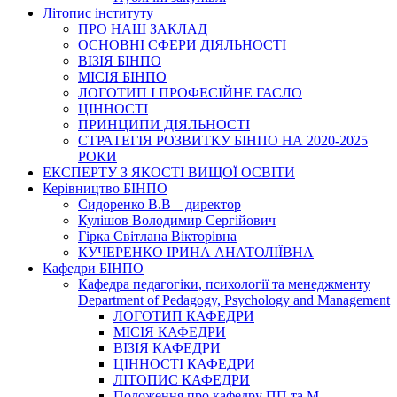
Літопис інституту
ПРО НАШ ЗАКЛАД
ОСНОВНІ СФЕРИ ДІЯЛЬНОСТІ
ВІЗІЯ БІНПО
МІСІЯ БІНПО
ЛОГОТИП І ПРОФЕСІЙНЕ ГАСЛО
ЦІННОСТІ
ПРИНЦИПИ ДІЯЛЬНОСТІ
СТРАТЕГІЯ РОЗВИТКУ БІНПО НА 2020-2025
РОКИ
ЕКСПЕРТУ З ЯКОСТІ ВИЩОЇ ОСВІТИ
Керівництво БІНПО
Сидоренко В.В – директор
Кулішов Володимир Сергійович
Гірка Світлана Вікторівна
КУЧЕРЕНКО ІРИНА АНАТОЛІЇВНА
Кафедри БІНПО
Кафедра педагогіки, психології та менеджменту
Department of Pedagogy, Psychology and Management
ЛОГОТИП КАФЕДРИ
МІСІЯ КАФЕДРИ
ВІЗІЯ КАФЕДРИ
ЦІННОСТІ КАФЕДРИ
ЛІТОПИС КАФЕДРИ
Положення про кафедру ПП та М