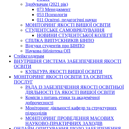
Здобувачам (2021 рік)
073 Менеджмент
053 Психологія
011 Освітні, педагогічні науки
МОНІТОРИНГ ЯКОСТІ ВИЩОЇ ОСВІТИ
СТУДЕНТСЬКЕ САМОВРЯДУВАННЯ
НОВИНИ СТУДЕНТСЬКОЇ КОЛЕГІЇ
СПІЛКА ВИПУСКНИКІВ БІНПО
Відгуки студентів про БІНПО
Наукова бібліотека ОП
Стейкголдерам
ВНУТРІШНЯ СИСТЕМА ЗАБЕЗПЕЧЕННЯ ЯКОСТІ
ОСВІТИ
КУЛЬТУРА ЯКОСТІ ВИЩОЇ ОСВІТИ
МОНІТОРИНГ ЯКОСТІ ОСВІТИ ТА ОСВІТНІХ
ПОСЛУГ
РАДА ІЗ ЗАБЕЗПЕЧЕННЯ ЯКОСТІ ОСВІТНЬОЇ
ДІЯЛЬНОСТІ ТА ЯКОСТІ ВИЩОЇ ОСВІТИ
Комісія з питань етики та академічної
доброчесності
Моніторинг діяльності кафедр та структурних
підрозділів
МОНІТОРИНГ ПРОВЕДЕННЯ МАСОВИХ
НАУКОВО-ПРАКТИЧНИХ ЗАХОДІВ
ОНЛАЙН-ОПИТУВАННЯ ЩОДО ЗАБЕЗПЕЧЕННЯ