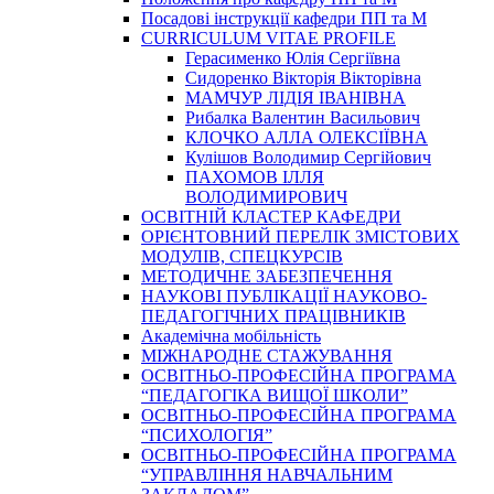
Посадові інструкції кафедри ПП та М
CURRICULUM VITAE PROFILE
Герасименко Юлія Сергіївна
Сидоренко Вікторія Вікторівна
МАМЧУР ЛІДІЯ ІВАНІВНА
Рибалка Валентин Васильович
КЛОЧКО АЛЛА ОЛЕКСІЇВНА
Кулішов Володимир Сергійович
ПАХОМОВ ІЛЛЯ
ВОЛОДИМИРОВИЧ
ОСВІТНІЙ КЛАСТЕР КАФЕДРИ
ОРІЄНТОВНИЙ ПЕРЕЛІК ЗМІСТОВИХ
МОДУЛІВ, СПЕЦКУРСІВ
МЕТОДИЧНЕ ЗАБЕЗПЕЧЕННЯ
НАУКОВІ ПУБЛІКАЦІЇ НАУКОВО-
ПЕДАГОГІЧНИХ ПРАЦІВНИКІВ
Академічна мобільність
МІЖНАРОДНЕ СТАЖУВАННЯ
ОСВІТНЬО-ПРОФЕСІЙНА ПРОГРАМА
“ПЕДАГОГІКА ВИЩОЇ ШКОЛИ”
ОСВІТНЬО-ПРОФЕСІЙНА ПРОГРАМА
“ПСИХОЛОГІЯ”
ОСВІТНЬО-ПРОФЕСІЙНА ПРОГРАМА
“УПРАВЛІННЯ НАВЧАЛЬНИМ