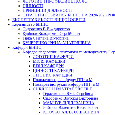
ЛОГОТИП І ПРОФЕСІЙНЕ ГАСЛО
ЦІННОСТІ
ПРИНЦИПИ ДІЯЛЬНОСТІ
СТРАТЕГІЯ РОЗВИТКУ БІНПО НА 2020-2025 РО
ЕКСПЕРТУ З ЯКОСТІ ВИЩОЇ ОСВІТИ
Керівництво БІНПО
Сидоренко В.В – директор
Кулішов Володимир Сергійович
Гірка Світлана Вікторівна
КУЧЕРЕНКО ІРИНА АНАТОЛІЇВНА
Кафедри БІНПО
Кафедра педагогіки, психології та менеджменту Dep
ЛОГОТИП КАФЕДРИ
МІСІЯ КАФЕДРИ
ВІЗІЯ КАФЕДРИ
ЦІННОСТІ КАФЕДРИ
ЛІТОПИС КАФЕДРИ
Положення про кафедру ПП та М
Посадові інструкції кафедри ПП та М
CURRICULUM VITAE PROFILE
Герасименко Юлія Сергіївна
Сидоренко Вікторія Вікторівна
МАМЧУР ЛІДІЯ ІВАНІВНА
Рибалка Валентин Васильович
КЛОЧКО АЛЛА ОЛЕКСІЇВНА