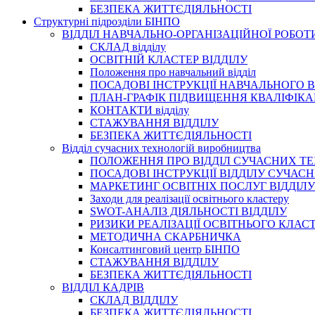
БЕЗПЕКА ЖИТТЄДІЯЛЬНОСТІ
Структурні підрозділи БІНПО
ВІДДІЛ НАВЧАЛЬНО-ОРГАНІЗАЦІЙНОЇ РОБОТ
СКЛАД відділу
ОСВІТНІЙ КЛАСТЕР ВІДДІЛУ
Положення про навчальний вiддiл
ПОСАДОВІ ІНСТРУКЦІЇ НАВЧАЛЬНОГО В
ПЛАН-ГРАФІК ПІДВИЩЕННЯ КВАЛІФІКА
КОНТАКТИ відділу
СТАЖУВАННЯ ВІДДІЛУ
БЕЗПЕКА ЖИТТЄДІЯЛЬНОСТІ
Відділ сучасних технологій виробництва
ПОЛОЖЕННЯ ПРО ВІДДІЛ СУЧАСНИХ Т
ПОСАДОВІ ІНСТРУКЦІЇ ВІДДІЛУ СУЧА
МАРКЕТИНГ ОСВІТНІХ ПОСЛУГ ВІДДІЛУ
Заходи для реалізації освітнього кластеру
SWOT-АНАЛІЗ ДІЯЛЬНОСТІ ВІДДІЛУ
РИЗИКИ РЕАЛІЗАЦІЇ ОСВІТНЬОГО КЛАС
МЕТОДИЧНА СКАРБНИЧКА
Консалтинговий центр БІНПО
СТАЖУВАННЯ ВІДДІЛУ
БЕЗПЕКА ЖИТТЄДІЯЛЬНОСТІ
ВІДДІЛ КАДРІВ
СКЛАД ВІДДІЛУ
БЕЗПЕКА ЖИТТЄДІЯЛЬНОСТІ