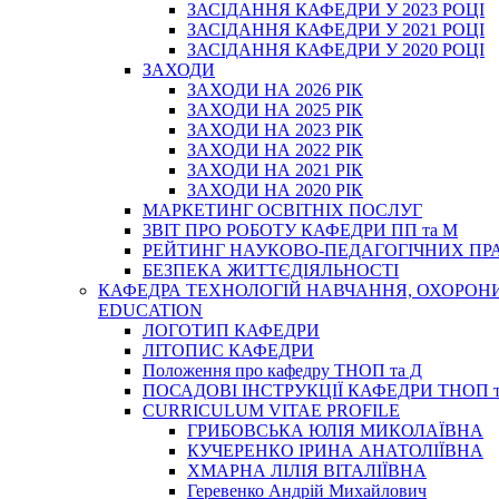
ЗАСІДАННЯ КАФЕДРИ У 2023 РОЦІ
ЗАСІДАННЯ КАФЕДРИ У 2021 РОЦІ
ЗАСІДАННЯ КАФЕДРИ У 2020 РОЦІ
ЗАХОДИ
ЗАХОДИ НА 2026 РІК
ЗАХОДИ НА 2025 РІК
ЗАХОДИ НА 2023 РІК
ЗАХОДИ НА 2022 РІК
ЗАХОДИ НА 2021 РІК
ЗАХОДИ НА 2020 РІК
МАРКЕТИНГ ОСВІТНІХ ПОСЛУГ
3BIT ПРО РОБОТУ КАФЕДРИ ПП та М
РЕЙТИНГ НАУКОВО-ПЕДАГОГІЧНИХ ПР
БЕЗПЕКА ЖИТТЄДІЯЛЬНОСТІ
КАФЕДРА ТЕХНОЛОГІЙ НАВЧАННЯ, ОХОРОНИ 
EDUCATION
ЛОГОТИП КАФЕДРИ
ЛІТОПИС КАФЕДРИ
Положення про кафедру ТНОП та Д
ПОСАДОВІ ІНСТРУКЦІЇ КАФЕДРИ ТНОП т
CURRICULUM VITAE PROFILE
ГРИБОВСЬКА ЮЛІЯ МИКОЛАЇВНА
КУЧЕРЕНКО ІРИНА АНАТОЛІЇВНА
ХМАРНА ЛІЛІЯ ВІТАЛІЇВНА
Геревенко Андрій Михайлович