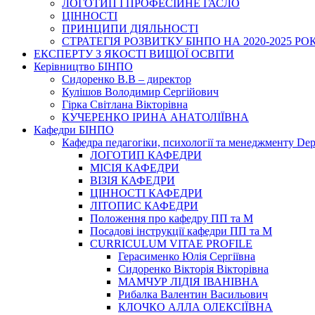
ЛОГОТИП І ПРОФЕСІЙНЕ ГАСЛО
ЦІННОСТІ
ПРИНЦИПИ ДІЯЛЬНОСТІ
СТРАТЕГІЯ РОЗВИТКУ БІНПО НА 2020-2025 РО
ЕКСПЕРТУ З ЯКОСТІ ВИЩОЇ ОСВІТИ
Керівництво БІНПО
Сидоренко В.В – директор
Кулішов Володимир Сергійович
Гірка Світлана Вікторівна
КУЧЕРЕНКО ІРИНА АНАТОЛІЇВНА
Кафедри БІНПО
Кафедра педагогіки, психології та менеджменту Dep
ЛОГОТИП КАФЕДРИ
МІСІЯ КАФЕДРИ
ВІЗІЯ КАФЕДРИ
ЦІННОСТІ КАФЕДРИ
ЛІТОПИС КАФЕДРИ
Положення про кафедру ПП та М
Посадові інструкції кафедри ПП та М
CURRICULUM VITAE PROFILE
Герасименко Юлія Сергіївна
Сидоренко Вікторія Вікторівна
МАМЧУР ЛІДІЯ ІВАНІВНА
Рибалка Валентин Васильович
КЛОЧКО АЛЛА ОЛЕКСІЇВНА