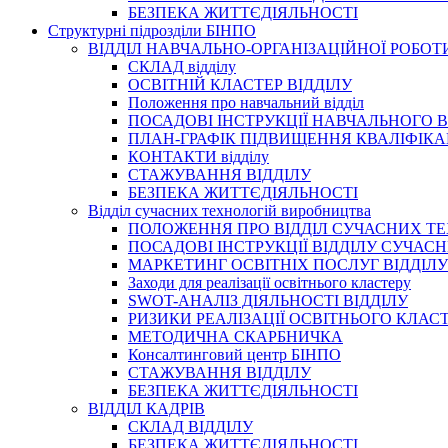
БЕЗПЕКА ЖИТТЄДІЯЛЬНОСТІ
Структурні підрозділи БІНПО
ВІДДІЛ НАВЧАЛЬНО-ОРГАНІЗАЦІЙНОЇ РОБОТ
СКЛАД відділу
ОСВІТНІЙ КЛАСТЕР ВІДДІЛУ
Положення про навчальний вiддiл
ПОСАДОВІ ІНСТРУКЦІЇ НАВЧАЛЬНОГО В
ПЛАН-ГРАФІК ПІДВИЩЕННЯ КВАЛІФІКА
КОНТАКТИ відділу
СТАЖУВАННЯ ВІДДІЛУ
БЕЗПЕКА ЖИТТЄДІЯЛЬНОСТІ
Відділ сучасних технологій виробництва
ПОЛОЖЕННЯ ПРО ВІДДІЛ СУЧАСНИХ Т
ПОСАДОВІ ІНСТРУКЦІЇ ВІДДІЛУ СУЧА
МАРКЕТИНГ ОСВІТНІХ ПОСЛУГ ВІДДІЛУ
Заходи для реалізації освітнього кластеру
SWOT-АНАЛІЗ ДІЯЛЬНОСТІ ВІДДІЛУ
РИЗИКИ РЕАЛІЗАЦІЇ ОСВІТНЬОГО КЛАС
МЕТОДИЧНА СКАРБНИЧКА
Консалтинговий центр БІНПО
СТАЖУВАННЯ ВІДДІЛУ
БЕЗПЕКА ЖИТТЄДІЯЛЬНОСТІ
ВІДДІЛ КАДРІВ
СКЛАД ВІДДІЛУ
БЕЗПЕКА ЖИТТЄДІЯЛЬНОСТІ