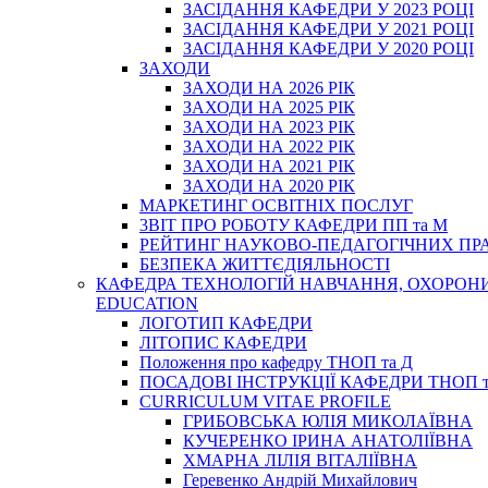
ЗАСІДАННЯ КАФЕДРИ У 2023 РОЦІ
ЗАСІДАННЯ КАФЕДРИ У 2021 РОЦІ
ЗАСІДАННЯ КАФЕДРИ У 2020 РОЦІ
ЗАХОДИ
ЗАХОДИ НА 2026 РІК
ЗАХОДИ НА 2025 РІК
ЗАХОДИ НА 2023 РІК
ЗАХОДИ НА 2022 РІК
ЗАХОДИ НА 2021 РІК
ЗАХОДИ НА 2020 РІК
МАРКЕТИНГ ОСВІТНІХ ПОСЛУГ
3BIT ПРО РОБОТУ КАФЕДРИ ПП та М
РЕЙТИНГ НАУКОВО-ПЕДАГОГІЧНИХ ПР
БЕЗПЕКА ЖИТТЄДІЯЛЬНОСТІ
КАФЕДРА ТЕХНОЛОГІЙ НАВЧАННЯ, ОХОРОНИ 
EDUCATION
ЛОГОТИП КАФЕДРИ
ЛІТОПИС КАФЕДРИ
Положення про кафедру ТНОП та Д
ПОСАДОВІ ІНСТРУКЦІЇ КАФЕДРИ ТНОП т
CURRICULUM VITAE PROFILE
ГРИБОВСЬКА ЮЛІЯ МИКОЛАЇВНА
КУЧЕРЕНКО ІРИНА АНАТОЛІЇВНА
ХМАРНА ЛІЛІЯ ВІТАЛІЇВНА
Геревенко Андрій Михайлович