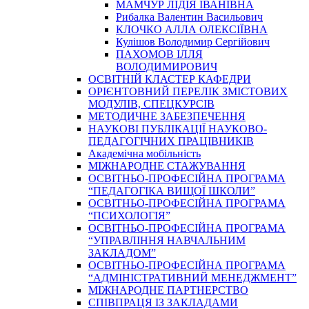
МАМЧУР ЛІДІЯ ІВАНІВНА
Рибалка Валентин Васильович
КЛОЧКО АЛЛА ОЛЕКСІЇВНА
Кулішов Володимир Сергійович
ПАХОМОВ ІЛЛЯ
ВОЛОДИМИРОВИЧ
ОСВІТНІЙ КЛАСТЕР КАФЕДРИ
ОРІЄНТОВНИЙ ПЕРЕЛІК ЗМІСТОВИХ
МОДУЛІВ, СПЕЦКУРСІВ
МЕТОДИЧНЕ ЗАБЕЗПЕЧЕННЯ
НАУКОВІ ПУБЛІКАЦІЇ НАУКОВО-
ПЕДАГОГІЧНИХ ПРАЦІВНИКІВ
Академічна мобільність
МІЖНАРОДНЕ СТАЖУВАННЯ
ОСВІТНЬО-ПРОФЕСІЙНА ПРОГРАМА
“ПЕДАГОГІКА ВИЩОЇ ШКОЛИ”
ОСВІТНЬО-ПРОФЕСІЙНА ПРОГРАМА
“ПСИХОЛОГІЯ”
ОСВІТНЬО-ПРОФЕСІЙНА ПРОГРАМА
“УПРАВЛІННЯ НАВЧАЛЬНИМ
ЗАКЛАДОМ”
ОСВІТНЬО-ПРОФЕСІЙНА ПРОГРАМА
“АДМІНІСТРАТИВНИЙ МЕНЕДЖМЕНТ”
МІЖНАРОДНЕ ПАРТНЕРСТВО
СПІВПРАЦЯ ІЗ ЗАКЛАДАМИ