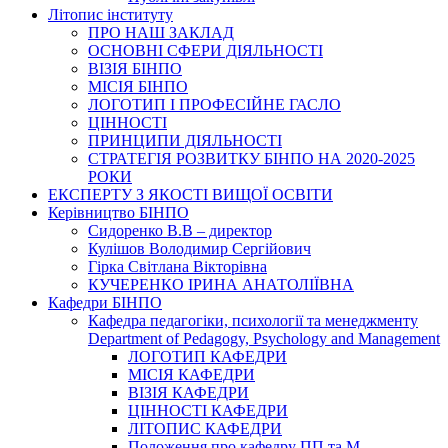
Літопис інституту
ПРО НАШ ЗАКЛАД
ОСНОВНІ СФЕРИ ДІЯЛЬНОСТІ
ВІЗІЯ БІНПО
МІСІЯ БІНПО
ЛОГОТИП І ПРОФЕСІЙНЕ ГАСЛО
ЦІННОСТІ
ПРИНЦИПИ ДІЯЛЬНОСТІ
СТРАТЕГІЯ РОЗВИТКУ БІНПО НА 2020-2025
РОКИ
ЕКСПЕРТУ З ЯКОСТІ ВИЩОЇ ОСВІТИ
Керівництво БІНПО
Сидоренко В.В – директор
Кулішов Володимир Сергійович
Гірка Світлана Вікторівна
КУЧЕРЕНКО ІРИНА АНАТОЛІЇВНА
Кафедри БІНПО
Кафедра педагогіки, психології та менеджменту
Department of Pedagogy, Psychology and Management
ЛОГОТИП КАФЕДРИ
МІСІЯ КАФЕДРИ
ВІЗІЯ КАФЕДРИ
ЦІННОСТІ КАФЕДРИ
ЛІТОПИС КАФЕДРИ
Положення про кафедру ПП та М