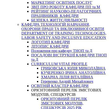
МАРКЕТИНГ ОСВІТНІХ ПОСЛУГ
3BIT ПРО РОБОТУ КАФЕДРИ ПП та М
РЕЙТИНГ НАУКОВО-ПЕДАГОГІЧНИХ
ПРАЦІВНИКІВ КАФЕДРИ
БЕЗПЕКА ЖИТТЄДІЯЛЬНОСТІ
КАФЕДРА ТЕХНОЛОГІЙ НАВЧАННЯ,
ОХОРОНИ ПРАЦІ ТА ІНКЛЮЗИВНОЇ ОСВІТИ
DEPARTMENT OF TRAINING TECHNOLOGIES,
LABOR SAFETY AND INCLUSIVE EDUCATION
ЛОГОТИП КАФЕДРИ
ЛІТОПИС КАФЕДРИ
Положення про кафедру ТНОП та Д
ПОСАДОВІ ІНСТРУКЦІЇ КАФЕДРИ ТНОП
та Д
CURRICULUM VITAE PROFILE
ГРИБОВСЬКА ЮЛІЯ МИКОЛАЇВНА
КУЧЕРЕНКО ІРИНА АНАТОЛІЇВНА
ХМАРНА ЛІЛІЯ ВІТАЛІЇВНА
Геревенко Андрій Михайлович
ОСВІТНІЙ КЛАСТЕР КАФЕДРИ
ОРІЄНТОВНИЙ ПЕРЕЛІК ЗМІСТОВИХ
МОДУЛІВ, СПЕЦКУРСІВ
ОРІЄНТОВНИЙ ПЕРЕЛІК
ЗМІСТОВИХ МОДУЛІВ,
СПЕЦКУРСІВ 2025 РІК