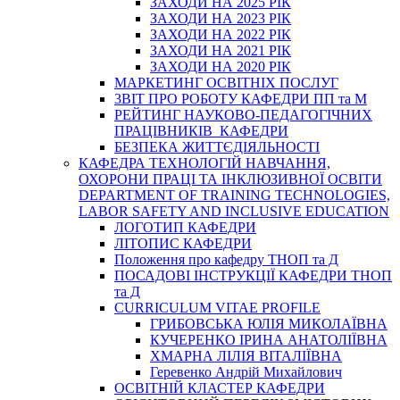
ЗАХОДИ НА 2025 РІК
ЗАХОДИ НА 2023 РІК
ЗАХОДИ НА 2022 РІК
ЗАХОДИ НА 2021 РІК
ЗАХОДИ НА 2020 РІК
МАРКЕТИНГ ОСВІТНІХ ПОСЛУГ
3BIT ПРО РОБОТУ КАФЕДРИ ПП та М
РЕЙТИНГ НАУКОВО-ПЕДАГОГІЧНИХ
ПРАЦІВНИКІВ КАФЕДРИ
БЕЗПЕКА ЖИТТЄДІЯЛЬНОСТІ
КАФЕДРА ТЕХНОЛОГІЙ НАВЧАННЯ,
ОХОРОНИ ПРАЦІ ТА ІНКЛЮЗИВНОЇ ОСВІТИ
DEPARTMENT OF TRAINING TECHNOLOGIES,
LABOR SAFETY AND INCLUSIVE EDUCATION
ЛОГОТИП КАФЕДРИ
ЛІТОПИС КАФЕДРИ
Положення про кафедру ТНОП та Д
ПОСАДОВІ ІНСТРУКЦІЇ КАФЕДРИ ТНОП
та Д
CURRICULUM VITAE PROFILE
ГРИБОВСЬКА ЮЛІЯ МИКОЛАЇВНА
КУЧЕРЕНКО ІРИНА АНАТОЛІЇВНА
ХМАРНА ЛІЛІЯ ВІТАЛІЇВНА
Геревенко Андрій Михайлович
ОСВІТНІЙ КЛАСТЕР КАФЕДРИ