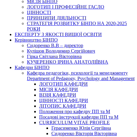
МІСІЯ БІНПО
ЛОГОТИП І ПРОФЕСІЙНЕ ГАСЛО
ЦІННОСТІ
ПРИНЦИПИ ДІЯЛЬНОСТІ
СТРАТЕГІЯ РОЗВИТКУ БІНПО НА 2020-2025
РОКИ
ЕКСПЕРТУ З ЯКОСТІ ВИЩОЇ ОСВІТИ
Керівництво БІНПО
Сидоренко В.В – директор
Кулішов Володимир Сергійович
Гірка Світлана Вікторівна
КУЧЕРЕНКО ІРИНА АНАТОЛІЇВНА
Кафедри БІНПО
Кафедра педагогіки, психології та менеджменту
Department of Pedagogy, Psychology and Management
ЛОГОТИП КАФЕДРИ
МІСІЯ КАФЕДРИ
ВІЗІЯ КАФЕДРИ
ЦІННОСТІ КАФЕДРИ
ЛІТОПИС КАФЕДРИ
Положення про кафедру ПП та М
Посадові інструкції кафедри ПП та М
CURRICULUM VITAE PROFILE
Герасименко Юлія Сергіївна
Сидоренко Вікторія Вікторівна