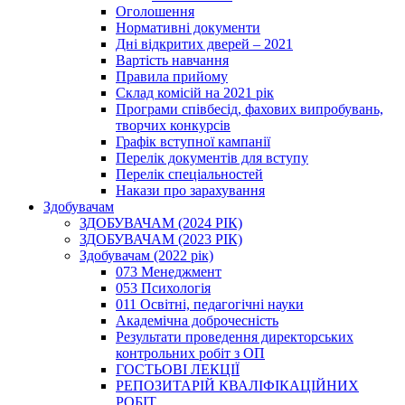
Оголошення
Нормативні документи
Дні відкритих дверей – 2021
Вартість навчання
Правила прийому
Склад комісій на 2021 рік
Програми співбесід, фахових випробувань,
творчих конкурсів
Графік вступної кампанії
Перелік документів для вступу
Перелік спеціальностей
Накази про зарахування
Здобувачам
ЗДОБУВАЧАМ (2024 РІК)
ЗДОБУВАЧАМ (2023 РІК)
Здобувачам (2022 рік)
073 Менеджмент
053 Психологія
011 Освітні, педагогічні науки
Академічна доброчесність
Результати проведення директорських
контрольних робіт з ОП
ГОСТЬОВІ ЛЕКЦІЇ
РЕПОЗИТАРІЙ КВАЛІФІКАЦІЙНИХ
РОБІТ