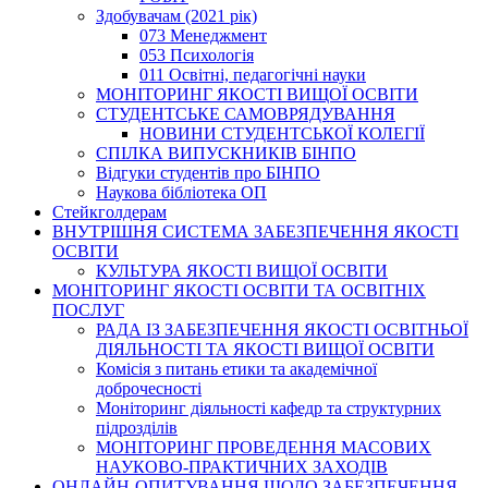
Здобувачам (2021 рік)
073 Менеджмент
053 Психологія
011 Освітні, педагогічні науки
МОНІТОРИНГ ЯКОСТІ ВИЩОЇ ОСВІТИ
СТУДЕНТСЬКЕ САМОВРЯДУВАННЯ
НОВИНИ СТУДЕНТСЬКОЇ КОЛЕГІЇ
СПІЛКА ВИПУСКНИКІВ БІНПО
Відгуки студентів про БІНПО
Наукова бібліотека ОП
Стейкголдерам
ВНУТРІШНЯ СИСТЕМА ЗАБЕЗПЕЧЕННЯ ЯКОСТІ
ОСВІТИ
КУЛЬТУРА ЯКОСТІ ВИЩОЇ ОСВІТИ
МОНІТОРИНГ ЯКОСТІ ОСВІТИ ТА ОСВІТНІХ
ПОСЛУГ
РАДА ІЗ ЗАБЕЗПЕЧЕННЯ ЯКОСТІ ОСВІТНЬОЇ
ДІЯЛЬНОСТІ ТА ЯКОСТІ ВИЩОЇ ОСВІТИ
Комісія з питань етики та академічної
доброчесності
Моніторинг діяльності кафедр та структурних
підрозділів
МОНІТОРИНГ ПРОВЕДЕННЯ МАСОВИХ
НАУКОВО-ПРАКТИЧНИХ ЗАХОДІВ
ОНЛАЙН-ОПИТУВАННЯ ЩОДО ЗАБЕЗПЕЧЕННЯ