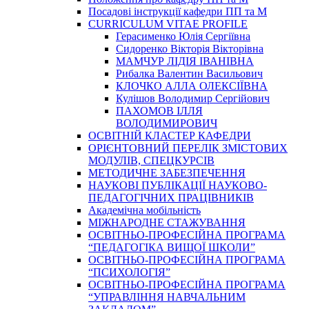
Посадові інструкції кафедри ПП та М
CURRICULUM VITAE PROFILE
Герасименко Юлія Сергіївна
Сидоренко Вікторія Вікторівна
МАМЧУР ЛІДІЯ ІВАНІВНА
Рибалка Валентин Васильович
КЛОЧКО АЛЛА ОЛЕКСІЇВНА
Кулішов Володимир Сергійович
ПАХОМОВ ІЛЛЯ
ВОЛОДИМИРОВИЧ
ОСВІТНІЙ КЛАСТЕР КАФЕДРИ
ОРІЄНТОВНИЙ ПЕРЕЛІК ЗМІСТОВИХ
МОДУЛІВ, СПЕЦКУРСІВ
МЕТОДИЧНЕ ЗАБЕЗПЕЧЕННЯ
НАУКОВІ ПУБЛІКАЦІЇ НАУКОВО-
ПЕДАГОГІЧНИХ ПРАЦІВНИКІВ
Академічна мобільність
МІЖНАРОДНЕ СТАЖУВАННЯ
ОСВІТНЬО-ПРОФЕСІЙНА ПРОГРАМА
“ПЕДАГОГІКА ВИЩОЇ ШКОЛИ”
ОСВІТНЬО-ПРОФЕСІЙНА ПРОГРАМА
“ПСИХОЛОГІЯ”
ОСВІТНЬО-ПРОФЕСІЙНА ПРОГРАМА
“УПРАВЛІННЯ НАВЧАЛЬНИМ