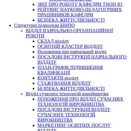
3BIT ПРО РОБОТУ КАФЕДРИ ТНОП ІО
РЕЙТИНГ НАУКОВО-ПЕДАГОГІЧНИХ
ПРАЦІВНИКІВ КАФЕДРИ
БЕЗПЕКА ЖИТТЄДІЯЛЬНОСТІ
Структурні підрозділи БІНПО
ВІДДІЛ НАВЧАЛЬНО-ОРГАНІЗАЦІЙНОЇ
РОБОТИ
СКЛАД відділу
ОСВІТНІЙ КЛАСТЕР ВІДДІЛУ
Положення про навчальний вiддiл
ПОСАДОВІ ІНСТРУКЦІЇ НАВЧАЛЬНОГО
ВІДДІЛУ
ПЛАН-ГРАФІК ПІДВИЩЕННЯ
КВАЛІФІКАЦІЇ
КОНТАКТИ відділу
СТАЖУВАННЯ ВІДДІЛУ
БЕЗПЕКА ЖИТТЄДІЯЛЬНОСТІ
Відділ сучасних технологій виробництва
ПОЛОЖЕННЯ ПРО ВІДДІЛ СУЧАСНИХ
ТЕХНОЛОГІЙ ВИРОБНИЦТВА
ПОСАДОВІ ІНСТРУКЦІЇ ВІДДІЛУ
СУЧАСНИХ ТЕХНОЛОГІЙ
ВИРОБНИЦТВА
МАРКЕТИНГ ОСВІТНІХ ПОСЛУГ
ВІДДІЛУ