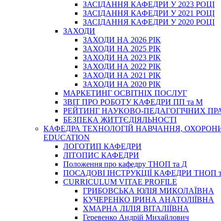
ЗАСІДАННЯ КАФЕДРИ У 2023 РОЦІ
ЗАСІДАННЯ КАФЕДРИ У 2021 РОЦІ
ЗАСІДАННЯ КАФЕДРИ У 2020 РОЦІ
ЗАХОДИ
ЗАХОДИ НА 2026 РІК
ЗАХОДИ НА 2025 РІК
ЗАХОДИ НА 2023 РІК
ЗАХОДИ НА 2022 РІК
ЗАХОДИ НА 2021 РІК
ЗАХОДИ НА 2020 РІК
МАРКЕТИНГ ОСВІТНІХ ПОСЛУГ
3BIT ПРО РОБОТУ КАФЕДРИ ПП та М
РЕЙТИНГ НАУКОВО-ПЕДАГОГІЧНИХ ПР
БЕЗПЕКА ЖИТТЄДІЯЛЬНОСТІ
КАФЕДРА ТЕХНОЛОГІЙ НАВЧАННЯ, ОХОРОНИ 
EDUCATION
ЛОГОТИП КАФЕДРИ
ЛІТОПИС КАФЕДРИ
Положення про кафедру ТНОП та Д
ПОСАДОВІ ІНСТРУКЦІЇ КАФЕДРИ ТНОП т
CURRICULUM VITAE PROFILE
ГРИБОВСЬКА ЮЛІЯ МИКОЛАЇВНА
КУЧЕРЕНКО ІРИНА АНАТОЛІЇВНА
ХМАРНА ЛІЛІЯ ВІТАЛІЇВНА
Геревенко Андрій Михайлович