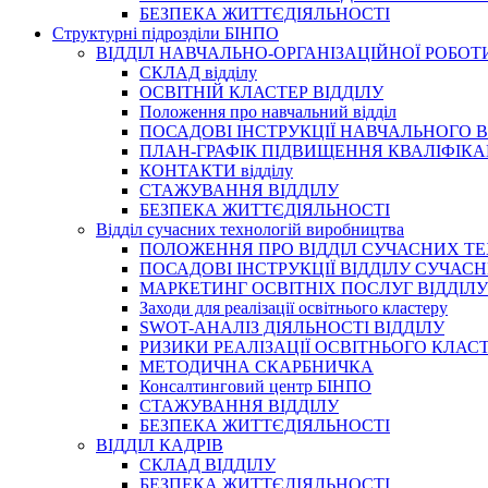
БЕЗПЕКА ЖИТТЄДІЯЛЬНОСТІ
Структурні підрозділи БІНПО
ВІДДІЛ НАВЧАЛЬНО-ОРГАНІЗАЦІЙНОЇ РОБОТ
СКЛАД відділу
ОСВІТНІЙ КЛАСТЕР ВІДДІЛУ
Положення про навчальний вiддiл
ПОСАДОВІ ІНСТРУКЦІЇ НАВЧАЛЬНОГО В
ПЛАН-ГРАФІК ПІДВИЩЕННЯ КВАЛІФІКА
КОНТАКТИ відділу
СТАЖУВАННЯ ВІДДІЛУ
БЕЗПЕКА ЖИТТЄДІЯЛЬНОСТІ
Відділ сучасних технологій виробництва
ПОЛОЖЕННЯ ПРО ВІДДІЛ СУЧАСНИХ Т
ПОСАДОВІ ІНСТРУКЦІЇ ВІДДІЛУ СУЧА
МАРКЕТИНГ ОСВІТНІХ ПОСЛУГ ВІДДІЛУ
Заходи для реалізації освітнього кластеру
SWOT-АНАЛІЗ ДІЯЛЬНОСТІ ВІДДІЛУ
РИЗИКИ РЕАЛІЗАЦІЇ ОСВІТНЬОГО КЛАС
МЕТОДИЧНА СКАРБНИЧКА
Консалтинговий центр БІНПО
СТАЖУВАННЯ ВІДДІЛУ
БЕЗПЕКА ЖИТТЄДІЯЛЬНОСТІ
ВІДДІЛ КАДРІВ
СКЛАД ВІДДІЛУ
БЕЗПЕКА ЖИТТЄДІЯЛЬНОСТІ