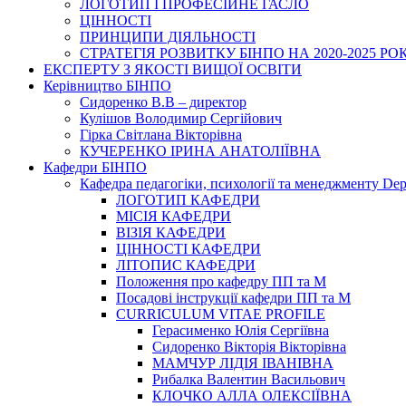
ЛОГОТИП І ПРОФЕСІЙНЕ ГАСЛО
ЦІННОСТІ
ПРИНЦИПИ ДІЯЛЬНОСТІ
СТРАТЕГІЯ РОЗВИТКУ БІНПО НА 2020-2025 РО
ЕКСПЕРТУ З ЯКОСТІ ВИЩОЇ ОСВІТИ
Керівництво БІНПО
Сидоренко В.В – директор
Кулішов Володимир Сергійович
Гірка Світлана Вікторівна
КУЧЕРЕНКО ІРИНА АНАТОЛІЇВНА
Кафедри БІНПО
Кафедра педагогіки, психології та менеджменту Dep
ЛОГОТИП КАФЕДРИ
МІСІЯ КАФЕДРИ
ВІЗІЯ КАФЕДРИ
ЦІННОСТІ КАФЕДРИ
ЛІТОПИС КАФЕДРИ
Положення про кафедру ПП та М
Посадові інструкції кафедри ПП та М
CURRICULUM VITAE PROFILE
Герасименко Юлія Сергіївна
Сидоренко Вікторія Вікторівна
МАМЧУР ЛІДІЯ ІВАНІВНА
Рибалка Валентин Васильович
КЛОЧКО АЛЛА ОЛЕКСІЇВНА