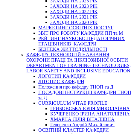
ЗАХОДИ НА 2025 РІК
ЗАХОДИ НА 2023 РІК
ЗАХОДИ НА 2022 РІК
ЗАХОДИ НА 2021 РІК
ЗАХОДИ НА 2020 РІК
МАРКЕТИНГ ОСВІТНІХ ПОСЛУГ
3BIT ПРО РОБОТУ КАФЕДРИ ПП та М
РЕЙТИНГ НАУКОВО-ПЕДАГОГІЧНИХ
ПРАЦІВНИКІВ КАФЕДРИ
БЕЗПЕКА ЖИТТЄДІЯЛЬНОСТІ
КАФЕДРА ТЕХНОЛОГІЙ НАВЧАННЯ,
ОХОРОНИ ПРАЦІ ТА ІНКЛЮЗИВНОЇ ОСВІТИ
DEPARTMENT OF TRAINING TECHNOLOGIES,
LABOR SAFETY AND INCLUSIVE EDUCATION
ЛОГОТИП КАФЕДРИ
ЛІТОПИС КАФЕДРИ
Положення про кафедру ТНОП та Д
ПОСАДОВІ ІНСТРУКЦІЇ КАФЕДРИ ТНОП
та Д
CURRICULUM VITAE PROFILE
ГРИБОВСЬКА ЮЛІЯ МИКОЛАЇВНА
КУЧЕРЕНКО ІРИНА АНАТОЛІЇВНА
ХМАРНА ЛІЛІЯ ВІТАЛІЇВНА
Геревенко Андрій Михайлович
ОСВІТНІЙ КЛАСТЕР КАФЕДРИ