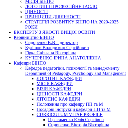
МІСІЯ БІНПО
ЛОГОТИП І ПРОФЕСІЙНЕ ГАСЛО
ЦІННОСТІ
ПРИНЦИПИ ДІЯЛЬНОСТІ
СТРАТЕГІЯ РОЗВИТКУ БІНПО НА 2020-2025
РОКИ
ЕКСПЕРТУ З ЯКОСТІ ВИЩОЇ ОСВІТИ
Керівництво БІНПО
Сидоренко В.В – директор
Кулішов Володимир Сергійович
Гірка Світлана Вікторівна
КУЧЕРЕНКО ІРИНА АНАТОЛІЇВНА
Кафедри БІНПО
Кафедра педагогіки, психології та менеджменту
Department of Pedagogy, Psychology and Management
ЛОГОТИП КАФЕДРИ
МІСІЯ КАФЕДРИ
ВІЗІЯ КАФЕДРИ
ЦІННОСТІ КАФЕДРИ
ЛІТОПИС КАФЕДРИ
Положення про кафедру ПП та М
Посадові інструкції кафедри ПП та М
CURRICULUM VITAE PROFILE
Герасименко Юлія Сергіївна
Сидоренко Вікторія Вікторівна