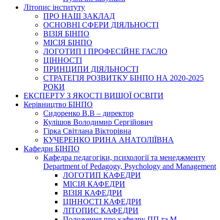
Літопис інституту
ПРО НАШ ЗАКЛАД
ОСНОВНІ СФЕРИ ДІЯЛЬНОСТІ
ВІЗІЯ БІНПО
МІСІЯ БІНПО
ЛОГОТИП І ПРОФЕСІЙНЕ ГАСЛО
ЦІННОСТІ
ПРИНЦИПИ ДІЯЛЬНОСТІ
СТРАТЕГІЯ РОЗВИТКУ БІНПО НА 2020-2025
РОКИ
ЕКСПЕРТУ З ЯКОСТІ ВИЩОЇ ОСВІТИ
Керівництво БІНПО
Сидоренко В.В – директор
Кулішов Володимир Сергійович
Гірка Світлана Вікторівна
КУЧЕРЕНКО ІРИНА АНАТОЛІЇВНА
Кафедри БІНПО
Кафедра педагогіки, психології та менеджменту
Department of Pedagogy, Psychology and Management
ЛОГОТИП КАФЕДРИ
МІСІЯ КАФЕДРИ
ВІЗІЯ КАФЕДРИ
ЦІННОСТІ КАФЕДРИ
ЛІТОПИС КАФЕДРИ
Положення про кафедру ПП та М