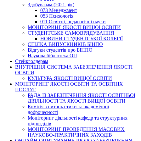
Здобувачам (2021 рік)
073 Менеджмент
053 Психологія
011 Освітні, педагогічні науки
МОНІТОРИНГ ЯКОСТІ ВИЩОЇ ОСВІТИ
СТУДЕНТСЬКЕ САМОВРЯДУВАННЯ
НОВИНИ СТУДЕНТСЬКОЇ КОЛЕГІЇ
СПІЛКА ВИПУСКНИКІВ БІНПО
Відгуки студентів про БІНПО
Наукова бібліотека ОП
Стейкголдерам
ВНУТРІШНЯ СИСТЕМА ЗАБЕЗПЕЧЕННЯ ЯКОСТІ
ОСВІТИ
КУЛЬТУРА ЯКОСТІ ВИЩОЇ ОСВІТИ
МОНІТОРИНГ ЯКОСТІ ОСВІТИ ТА ОСВІТНІХ
ПОСЛУГ
РАДА ІЗ ЗАБЕЗПЕЧЕННЯ ЯКОСТІ ОСВІТНЬОЇ
ДІЯЛЬНОСТІ ТА ЯКОСТІ ВИЩОЇ ОСВІТИ
Комісія з питань етики та академічної
доброчесності
Моніторинг діяльності кафедр та структурних
підрозділів
МОНІТОРИНГ ПРОВЕДЕННЯ МАСОВИХ
НАУКОВО-ПРАКТИЧНИХ ЗАХОДІВ
ОНЛАЙН-ОПИТУВАННЯ ЩОДО ЗАБЕЗПЕЧЕННЯ