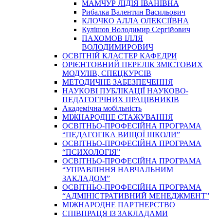
МАМЧУР ЛІДІЯ ІВАНІВНА
Рибалка Валентин Васильович
КЛОЧКО АЛЛА ОЛЕКСІЇВНА
Кулішов Володимир Сергійович
ПАХОМОВ ІЛЛЯ
ВОЛОДИМИРОВИЧ
ОСВІТНІЙ КЛАСТЕР КАФЕДРИ
ОРІЄНТОВНИЙ ПЕРЕЛІК ЗМІСТОВИХ
МОДУЛІВ, СПЕЦКУРСІВ
МЕТОДИЧНЕ ЗАБЕЗПЕЧЕННЯ
НАУКОВІ ПУБЛІКАЦІЇ НАУКОВО-
ПЕДАГОГІЧНИХ ПРАЦІВНИКІВ
Академічна мобільність
МІЖНАРОДНЕ СТАЖУВАННЯ
ОСВІТНЬО-ПРОФЕСІЙНА ПРОГРАМА
“ПЕДАГОГІКА ВИЩОЇ ШКОЛИ”
ОСВІТНЬО-ПРОФЕСІЙНА ПРОГРАМА
“ПСИХОЛОГІЯ”
ОСВІТНЬО-ПРОФЕСІЙНА ПРОГРАМА
“УПРАВЛІННЯ НАВЧАЛЬНИМ
ЗАКЛАДОМ”
ОСВІТНЬО-ПРОФЕСІЙНА ПРОГРАМА
“АДМІНІСТРАТИВНИЙ МЕНЕДЖМЕНТ”
МІЖНАРОДНЕ ПАРТНЕРСТВО
СПІВПРАЦЯ ІЗ ЗАКЛАДАМИ