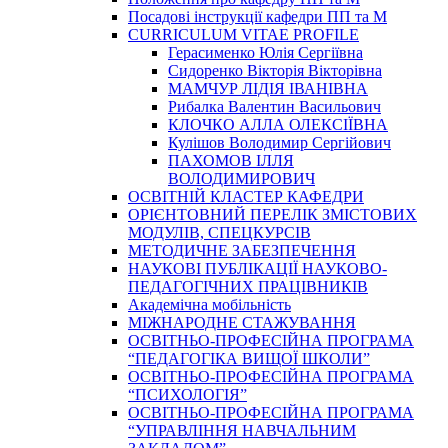
Посадові інструкції кафедри ПП та М
CURRICULUM VITAE PROFILE
Герасименко Юлія Сергіївна
Сидоренко Вікторія Вікторівна
МАМЧУР ЛІДІЯ ІВАНІВНА
Рибалка Валентин Васильович
КЛОЧКО АЛЛА ОЛЕКСІЇВНА
Кулішов Володимир Сергійович
ПАХОМОВ ІЛЛЯ
ВОЛОДИМИРОВИЧ
ОСВІТНІЙ КЛАСТЕР КАФЕДРИ
ОРІЄНТОВНИЙ ПЕРЕЛІК ЗМІСТОВИХ
МОДУЛІВ, СПЕЦКУРСІВ
МЕТОДИЧНЕ ЗАБЕЗПЕЧЕННЯ
НАУКОВІ ПУБЛІКАЦІЇ НАУКОВО-
ПЕДАГОГІЧНИХ ПРАЦІВНИКІВ
Академічна мобільність
МІЖНАРОДНЕ СТАЖУВАННЯ
ОСВІТНЬО-ПРОФЕСІЙНА ПРОГРАМА
“ПЕДАГОГІКА ВИЩОЇ ШКОЛИ”
ОСВІТНЬО-ПРОФЕСІЙНА ПРОГРАМА
“ПСИХОЛОГІЯ”
ОСВІТНЬО-ПРОФЕСІЙНА ПРОГРАМА
“УПРАВЛІННЯ НАВЧАЛЬНИМ