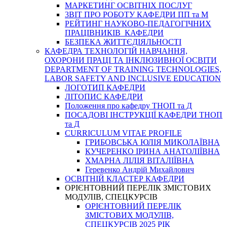
МАРКЕТИНГ ОСВІТНІХ ПОСЛУГ
3BIT ПРО РОБОТУ КАФЕДРИ ПП та М
РЕЙТИНГ НАУКОВО-ПЕДАГОГІЧНИХ
ПРАЦІВНИКІВ КАФЕДРИ
БЕЗПЕКА ЖИТТЄДІЯЛЬНОСТІ
КАФЕДРА ТЕХНОЛОГІЙ НАВЧАННЯ,
ОХОРОНИ ПРАЦІ ТА ІНКЛЮЗИВНОЇ ОСВІТИ
DEPARTMENT OF TRAINING TECHNOLOGIES,
LABOR SAFETY AND INCLUSIVE EDUCATION
ЛОГОТИП КАФЕДРИ
ЛІТОПИС КАФЕДРИ
Положення про кафедру ТНОП та Д
ПОСАДОВІ ІНСТРУКЦІЇ КАФЕДРИ ТНОП
та Д
CURRICULUM VITAE PROFILE
ГРИБОВСЬКА ЮЛІЯ МИКОЛАЇВНА
КУЧЕРЕНКО ІРИНА АНАТОЛІЇВНА
ХМАРНА ЛІЛІЯ ВІТАЛІЇВНА
Геревенко Андрій Михайлович
ОСВІТНІЙ КЛАСТЕР КАФЕДРИ
ОРІЄНТОВНИЙ ПЕРЕЛІК ЗМІСТОВИХ
МОДУЛІВ, СПЕЦКУРСІВ
ОРІЄНТОВНИЙ ПЕРЕЛІК
ЗМІСТОВИХ МОДУЛІВ,
СПЕЦКУРСІВ 2025 РІК