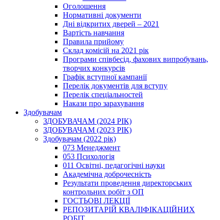
Оголошення
Нормативні документи
Дні відкритих дверей – 2021
Вартість навчання
Правила прийому
Склад комісій на 2021 рік
Програми співбесід, фахових випробувань,
творчих конкурсів
Графік вступної кампанії
Перелік документів для вступу
Перелік спеціальностей
Накази про зарахування
Здобувачам
ЗДОБУВАЧАМ (2024 РІК)
ЗДОБУВАЧАМ (2023 РІК)
Здобувачам (2022 рік)
073 Менеджмент
053 Психологія
011 Освітні, педагогічні науки
Академічна доброчесність
Результати проведення директорських
контрольних робіт з ОП
ГОСТЬОВІ ЛЕКЦІЇ
РЕПОЗИТАРІЙ КВАЛІФІКАЦІЙНИХ
РОБІТ