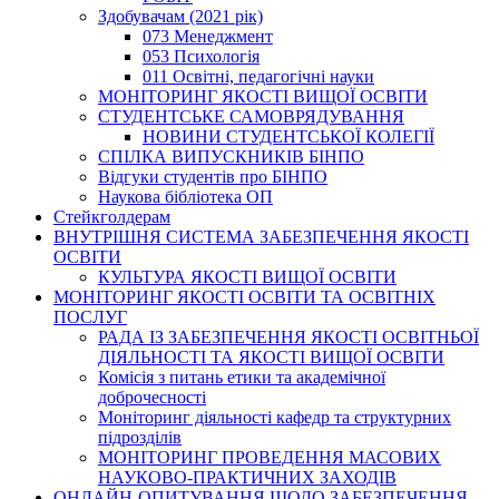
Здобувачам (2021 рік)
073 Менеджмент
053 Психологія
011 Освітні, педагогічні науки
МОНІТОРИНГ ЯКОСТІ ВИЩОЇ ОСВІТИ
СТУДЕНТСЬКЕ САМОВРЯДУВАННЯ
НОВИНИ СТУДЕНТСЬКОЇ КОЛЕГІЇ
СПІЛКА ВИПУСКНИКІВ БІНПО
Відгуки студентів про БІНПО
Наукова бібліотека ОП
Стейкголдерам
ВНУТРІШНЯ СИСТЕМА ЗАБЕЗПЕЧЕННЯ ЯКОСТІ
ОСВІТИ
КУЛЬТУРА ЯКОСТІ ВИЩОЇ ОСВІТИ
МОНІТОРИНГ ЯКОСТІ ОСВІТИ ТА ОСВІТНІХ
ПОСЛУГ
РАДА ІЗ ЗАБЕЗПЕЧЕННЯ ЯКОСТІ ОСВІТНЬОЇ
ДІЯЛЬНОСТІ ТА ЯКОСТІ ВИЩОЇ ОСВІТИ
Комісія з питань етики та академічної
доброчесності
Моніторинг діяльності кафедр та структурних
підрозділів
МОНІТОРИНГ ПРОВЕДЕННЯ МАСОВИХ
НАУКОВО-ПРАКТИЧНИХ ЗАХОДІВ
ОНЛАЙН-ОПИТУВАННЯ ЩОДО ЗАБЕЗПЕЧЕННЯ