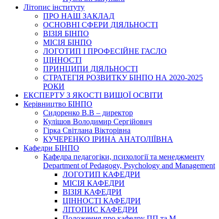
Літопис інституту
ПРО НАШ ЗАКЛАД
ОСНОВНІ СФЕРИ ДІЯЛЬНОСТІ
ВІЗІЯ БІНПО
МІСІЯ БІНПО
ЛОГОТИП І ПРОФЕСІЙНЕ ГАСЛО
ЦІННОСТІ
ПРИНЦИПИ ДІЯЛЬНОСТІ
СТРАТЕГІЯ РОЗВИТКУ БІНПО НА 2020-2025
РОКИ
ЕКСПЕРТУ З ЯКОСТІ ВИЩОЇ ОСВІТИ
Керівництво БІНПО
Сидоренко В.В – директор
Кулішов Володимир Сергійович
Гірка Світлана Вікторівна
КУЧЕРЕНКО ІРИНА АНАТОЛІЇВНА
Кафедри БІНПО
Кафедра педагогіки, психології та менеджменту
Department of Pedagogy, Psychology and Management
ЛОГОТИП КАФЕДРИ
МІСІЯ КАФЕДРИ
ВІЗІЯ КАФЕДРИ
ЦІННОСТІ КАФЕДРИ
ЛІТОПИС КАФЕДРИ
Положення про кафедру ПП та М