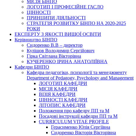
МІСІЯ БІНПО
ЛОГОТИП І ПРОФЕСІЙНЕ ГАСЛО
ЦІННОСТІ
ПРИНЦИПИ ДІЯЛЬНОСТІ
СТРАТЕГІЯ РОЗВИТКУ БІНПО НА 2020-2025
РОКИ
ЕКСПЕРТУ З ЯКОСТІ ВИЩОЇ ОСВІТИ
Керівництво БІНПО
Сидоренко В.В – директор
Кулішов Володимир Сергійович
Гірка Світлана Вікторівна
КУЧЕРЕНКО ІРИНА АНАТОЛІЇВНА
Кафедри БІНПО
Кафедра педагогіки, психології та менеджменту
Department of Pedagogy, Psychology and Management
ЛОГОТИП КАФЕДРИ
МІСІЯ КАФЕДРИ
ВІЗІЯ КАФЕДРИ
ЦІННОСТІ КАФЕДРИ
ЛІТОПИС КАФЕДРИ
Положення про кафедру ПП та М
Посадові інструкції кафедри ПП та М
CURRICULUM VITAE PROFILE
Герасименко Юлія Сергіївна
Сидоренко Вікторія Вікторівна