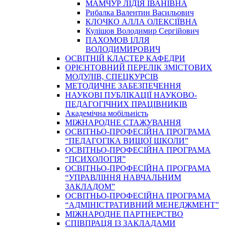
МАМЧУР ЛІДІЯ ІВАНІВНА
Рибалка Валентин Васильович
КЛОЧКО АЛЛА ОЛЕКСІЇВНА
Кулішов Володимир Сергійович
ПАХОМОВ ІЛЛЯ
ВОЛОДИМИРОВИЧ
ОСВІТНІЙ КЛАСТЕР КАФЕДРИ
ОРІЄНТОВНИЙ ПЕРЕЛІК ЗМІСТОВИХ
МОДУЛІВ, СПЕЦКУРСІВ
МЕТОДИЧНЕ ЗАБЕЗПЕЧЕННЯ
НАУКОВІ ПУБЛІКАЦІЇ НАУКОВО-
ПЕДАГОГІЧНИХ ПРАЦІВНИКІВ
Академічна мобільність
МІЖНАРОДНЕ СТАЖУВАННЯ
ОСВІТНЬО-ПРОФЕСІЙНА ПРОГРАМА
“ПЕДАГОГІКА ВИЩОЇ ШКОЛИ”
ОСВІТНЬО-ПРОФЕСІЙНА ПРОГРАМА
“ПСИХОЛОГІЯ”
ОСВІТНЬО-ПРОФЕСІЙНА ПРОГРАМА
“УПРАВЛІННЯ НАВЧАЛЬНИМ
ЗАКЛАДОМ”
ОСВІТНЬО-ПРОФЕСІЙНА ПРОГРАМА
“АДМІНІСТРАТИВНИЙ МЕНЕДЖМЕНТ”
МІЖНАРОДНЕ ПАРТНЕРСТВО
СПІВПРАЦЯ ІЗ ЗАКЛАДАМИ