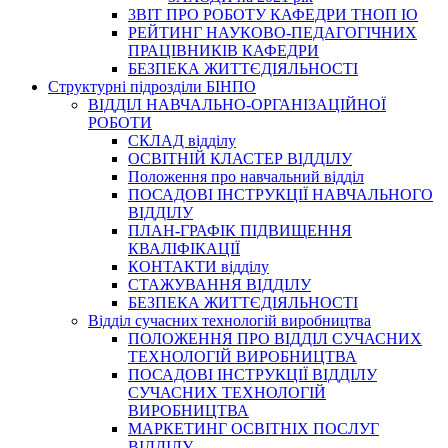
3BIT ПРО РОБОТУ КАФЕДРИ ТНОП ІО
РЕЙТИНГ НАУКОВО-ПЕДАГОГІЧНИХ
ПРАЦІВНИКІВ КАФЕДРИ
БЕЗПЕКА ЖИТТЄДІЯЛЬНОСТІ
Структурні підрозділи БІНПО
ВІДДІЛ НАВЧАЛЬНО-ОРГАНІЗАЦІЙНОЇ
РОБОТИ
СКЛАД відділу
ОСВІТНІЙ КЛАСТЕР ВІДДІЛУ
Положення про навчальний вiддiл
ПОСАДОВІ ІНСТРУКЦІЇ НАВЧАЛЬНОГО
ВІДДІЛУ
ПЛАН-ГРАФІК ПІДВИЩЕННЯ
КВАЛІФІКАЦІЇ
КОНТАКТИ відділу
СТАЖУВАННЯ ВІДДІЛУ
БЕЗПЕКА ЖИТТЄДІЯЛЬНОСТІ
Відділ сучасних технологій виробництва
ПОЛОЖЕННЯ ПРО ВІДДІЛ СУЧАСНИХ
ТЕХНОЛОГІЙ ВИРОБНИЦТВА
ПОСАДОВІ ІНСТРУКЦІЇ ВІДДІЛУ
СУЧАСНИХ ТЕХНОЛОГІЙ
ВИРОБНИЦТВА
МАРКЕТИНГ ОСВІТНІХ ПОСЛУГ
ВІДДІЛУ