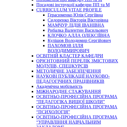
Посадові інструкції кафедри ПП та М
CURRICULUM VITAE PROFILE
Герасименко Юлія Сергіївна
Сидоренко Вікторія Вікторівна
МАМЧУР ЛІДІЯ ІВАНІВНА
Рибалка Валентин Васильович
КЛОЧКО АЛЛА ОЛЕКСІЇВНА
Кулішов Володимир Сергійович
ПАХОМОВ ІЛЛЯ
ВОЛОДИМИРОВИЧ
ОСВІТНІЙ КЛАСТЕР КАФЕДРИ
ОРІЄНТОВНИЙ ПЕРЕЛІК ЗМІСТОВИХ
МОДУЛІВ, СПЕЦКУРСІВ
МЕТОДИЧНЕ ЗАБЕЗПЕЧЕННЯ
НАУКОВІ ПУБЛІКАЦІЇ НАУКОВО-
ПЕДАГОГІЧНИХ ПРАЦІВНИКІВ
Академічна мобільність
МІЖНАРОДНЕ СТАЖУВАННЯ
ОСВІТНЬО-ПРОФЕСІЙНА ПРОГРАМА
“ПЕДАГОГІКА ВИЩОЇ ШКОЛИ”
ОСВІТНЬО-ПРОФЕСІЙНА ПРОГРАМА
“ПСИХОЛОГІЯ”
ОСВІТНЬО-ПРОФЕСІЙНА ПРОГРАМА
“УПРАВЛІННЯ НАВЧАЛЬНИМ