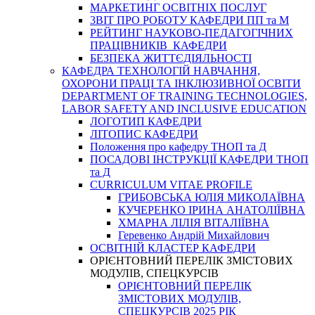
МАРКЕТИНГ ОСВІТНІХ ПОСЛУГ
3BIT ПРО РОБОТУ КАФЕДРИ ПП та М
РЕЙТИНГ НАУКОВО-ПЕДАГОГІЧНИХ
ПРАЦІВНИКІВ КАФЕДРИ
БЕЗПЕКА ЖИТТЄДІЯЛЬНОСТІ
КАФЕДРА ТЕХНОЛОГІЙ НАВЧАННЯ,
ОХОРОНИ ПРАЦІ ТА ІНКЛЮЗИВНОЇ ОСВІТИ
DEPARTMENT OF TRAINING TECHNOLOGIES,
LABOR SAFETY AND INCLUSIVE EDUCATION
ЛОГОТИП КАФЕДРИ
ЛІТОПИС КАФЕДРИ
Положення про кафедру ТНОП та Д
ПОСАДОВІ ІНСТРУКЦІЇ КАФЕДРИ ТНОП
та Д
CURRICULUM VITAE PROFILE
ГРИБОВСЬКА ЮЛІЯ МИКОЛАЇВНА
КУЧЕРЕНКО ІРИНА АНАТОЛІЇВНА
ХМАРНА ЛІЛІЯ ВІТАЛІЇВНА
Геревенко Андрій Михайлович
ОСВІТНІЙ КЛАСТЕР КАФЕДРИ
ОРІЄНТОВНИЙ ПЕРЕЛІК ЗМІСТОВИХ
МОДУЛІВ, СПЕЦКУРСІВ
ОРІЄНТОВНИЙ ПЕРЕЛІК
ЗМІСТОВИХ МОДУЛІВ,
СПЕЦКУРСІВ 2025 РІК