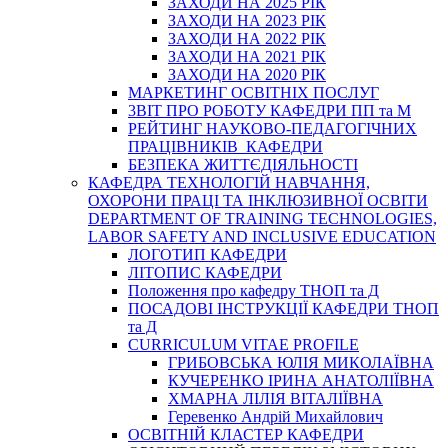
ЗАХОДИ НА 2025 РІК
ЗАХОДИ НА 2023 РІК
ЗАХОДИ НА 2022 РІК
ЗАХОДИ НА 2021 РІК
ЗАХОДИ НА 2020 РІК
МАРКЕТИНГ ОСВІТНІХ ПОСЛУГ
3BIT ПРО РОБОТУ КАФЕДРИ ПП та М
РЕЙТИНГ НАУКОВО-ПЕДАГОГІЧНИХ
ПРАЦІВНИКІВ КАФЕДРИ
БЕЗПЕКА ЖИТТЄДІЯЛЬНОСТІ
КАФЕДРА ТЕХНОЛОГІЙ НАВЧАННЯ,
ОХОРОНИ ПРАЦІ ТА ІНКЛЮЗИВНОЇ ОСВІТИ
DEPARTMENT OF TRAINING TECHNOLOGIES,
LABOR SAFETY AND INCLUSIVE EDUCATION
ЛОГОТИП КАФЕДРИ
ЛІТОПИС КАФЕДРИ
Положення про кафедру ТНОП та Д
ПОСАДОВІ ІНСТРУКЦІЇ КАФЕДРИ ТНОП
та Д
CURRICULUM VITAE PROFILE
ГРИБОВСЬКА ЮЛІЯ МИКОЛАЇВНА
КУЧЕРЕНКО ІРИНА АНАТОЛІЇВНА
ХМАРНА ЛІЛІЯ ВІТАЛІЇВНА
Геревенко Андрій Михайлович
ОСВІТНІЙ КЛАСТЕР КАФЕДРИ