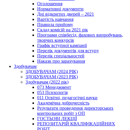
Оголошення
Нормативні документи
Дні відкритих дверей – 2021
Вартість навчання
Правила прийому
Склад комісій на 2021 рік
Програми співбесід, фахових випробувань,
творчих конкурсів
Графік вступної кампанії
Перелік документів для вступу
Перелік спеціальностей
Накази про зарахування
Здобувачам
ЗДОБУВАЧАМ (2024 РІК)
ЗДОБУВАЧАМ (2023 РІК)
Здобувачам (2022 рік)
073 Менеджмент
053 Психологія
011 Освітні, педагогічні науки
Академічна доброчесність
Результати проведення директорських
контрольних робіт з ОП
ГОСТЬОВІ ЛЕКЦІЇ
РЕПОЗИТАРІЙ КВАЛІФІКАЦІЙНИХ
РОБІТ