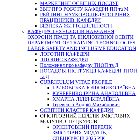
МАРКЕТИНГ ОСВІТНІХ ПОСЛУГ
3BIT ПРО РОБОТУ КАФЕДРИ ПП та М
РЕЙТИНГ НАУКОВО-ПЕДАГОГІЧНИХ
ПРАЦІВНИКІВ КАФЕДРИ
БЕЗПЕКА ЖИТТЄДІЯЛЬНОСТІ
КАФЕДРА ТЕХНОЛОГІЙ НАВЧАННЯ,
ОХОРОНИ ПРАЦІ ТА ІНКЛЮЗИВНОЇ ОСВІТИ
DEPARTMENT OF TRAINING TECHNOLOGIES,
LABOR SAFETY AND INCLUSIVE EDUCATION
ЛОГОТИП КАФЕДРИ
ЛІТОПИС КАФЕДРИ
Положення про кафедру ТНОП та Д
ПОСАДОВІ ІНСТРУКЦІЇ КАФЕДРИ ТНОП
та Д
CURRICULUM VITAE PROFILE
ГРИБОВСЬКА ЮЛІЯ МИКОЛАЇВНА
КУЧЕРЕНКО ІРИНА АНАТОЛІЇВНА
ХМАРНА ЛІЛІЯ ВІТАЛІЇВНА
Геревенко Андрій Михайлович
ОСВІТНІЙ КЛАСТЕР КАФЕДРИ
ОРІЄНТОВНИЙ ПЕРЕЛІК ЗМІСТОВИХ
МОДУЛІВ, СПЕЦКУРСІВ
ОРІЄНТОВНИЙ ПЕРЕЛІК
ЗМІСТОВИХ МОДУЛІВ,
СПЕЦКУРСІВ 2025 РІК