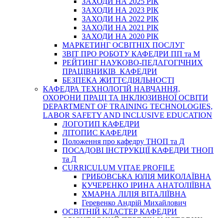
ЗАХОДИ НА 2025 РІК
ЗАХОДИ НА 2023 РІК
ЗАХОДИ НА 2022 РІК
ЗАХОДИ НА 2021 РІК
ЗАХОДИ НА 2020 РІК
МАРКЕТИНГ ОСВІТНІХ ПОСЛУГ
3BIT ПРО РОБОТУ КАФЕДРИ ПП та М
РЕЙТИНГ НАУКОВО-ПЕДАГОГІЧНИХ
ПРАЦІВНИКІВ КАФЕДРИ
БЕЗПЕКА ЖИТТЄДІЯЛЬНОСТІ
КАФЕДРА ТЕХНОЛОГІЙ НАВЧАННЯ,
ОХОРОНИ ПРАЦІ ТА ІНКЛЮЗИВНОЇ ОСВІТИ
DEPARTMENT OF TRAINING TECHNOLOGIES,
LABOR SAFETY AND INCLUSIVE EDUCATION
ЛОГОТИП КАФЕДРИ
ЛІТОПИС КАФЕДРИ
Положення про кафедру ТНОП та Д
ПОСАДОВІ ІНСТРУКЦІЇ КАФЕДРИ ТНОП
та Д
CURRICULUM VITAE PROFILE
ГРИБОВСЬКА ЮЛІЯ МИКОЛАЇВНА
КУЧЕРЕНКО ІРИНА АНАТОЛІЇВНА
ХМАРНА ЛІЛІЯ ВІТАЛІЇВНА
Геревенко Андрій Михайлович
ОСВІТНІЙ КЛАСТЕР КАФЕДРИ