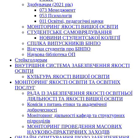
Здобувачам (2021 рік)
073 Менеджмент
053 Психологія
011 Освітні, педагогічні науки
МОНІТОРИНГ ЯКОСТІ ВИЩОЇ ОСВІТИ
СТУДЕНТСЬКЕ САМОВРЯДУВАННЯ
НОВИНИ СТУДЕНТСЬКОЇ КОЛЕГІЇ
СПІЛКА ВИПУСКНИКІВ БІНПО
Відгуки студентів про БІНПО
Наукова бібліотека ОП
Стейкголдерам
ВНУТРІШНЯ СИСТЕМА ЗАБЕЗПЕЧЕННЯ ЯКОСТІ
ОСВІТИ
КУЛЬТУРА ЯКОСТІ ВИЩОЇ ОСВІТИ
МОНІТОРИНГ ЯКОСТІ ОСВІТИ ТА ОСВІТНІХ
ПОСЛУГ
РАДА ІЗ ЗАБЕЗПЕЧЕННЯ ЯКОСТІ ОСВІТНЬОЇ
ДІЯЛЬНОСТІ ТА ЯКОСТІ ВИЩОЇ ОСВІТИ
Комісія з питань етики та академічної
доброчесності
Моніторинг діяльності кафедр та структурних
підрозділів
МОНІТОРИНГ ПРОВЕДЕННЯ МАСОВИХ
НАУКОВО-ПРАКТИЧНИХ ЗАХОДІВ
ОНЛАЙН-ОПИТУВАННЯ ЩОДО ЗАБЕЗПЕЧЕННЯ