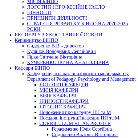
МІСІЯ БІНПО
ЛОГОТИП І ПРОФЕСІЙНЕ ГАСЛО
ЦІННОСТІ
ПРИНЦИПИ ДІЯЛЬНОСТІ
СТРАТЕГІЯ РОЗВИТКУ БІНПО НА 2020-2025
РОКИ
ЕКСПЕРТУ З ЯКОСТІ ВИЩОЇ ОСВІТИ
Керівництво БІНПО
Сидоренко В.В – директор
Кулішов Володимир Сергійович
Гірка Світлана Вікторівна
КУЧЕРЕНКО ІРИНА АНАТОЛІЇВНА
Кафедри БІНПО
Кафедра педагогіки, психології та менеджменту
Department of Pedagogy, Psychology and Management
ЛОГОТИП КАФЕДРИ
МІСІЯ КАФЕДРИ
ВІЗІЯ КАФЕДРИ
ЦІННОСТІ КАФЕДРИ
ЛІТОПИС КАФЕДРИ
Положення про кафедру ПП та М
Посадові інструкції кафедри ПП та М
CURRICULUM VITAE PROFILE
Герасименко Юлія Сергіївна
Сидоренко Вікторія Вікторівна