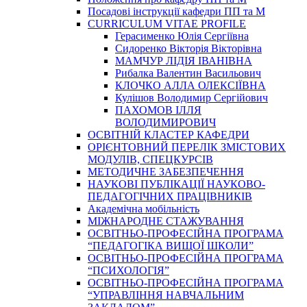
Посадові інструкції кафедри ПП та М
CURRICULUM VITAE PROFILE
Герасименко Юлія Сергіївна
Сидоренко Вікторія Вікторівна
МАМЧУР ЛІДІЯ ІВАНІВНА
Рибалка Валентин Васильович
КЛОЧКО АЛЛА ОЛЕКСІЇВНА
Кулішов Володимир Сергійович
ПАХОМОВ ІЛЛЯ
ВОЛОДИМИРОВИЧ
ОСВІТНІЙ КЛАСТЕР КАФЕДРИ
ОРІЄНТОВНИЙ ПЕРЕЛІК ЗМІСТОВИХ
МОДУЛІВ, СПЕЦКУРСІВ
МЕТОДИЧНЕ ЗАБЕЗПЕЧЕННЯ
НАУКОВІ ПУБЛІКАЦІЇ НАУКОВО-
ПЕДАГОГІЧНИХ ПРАЦІВНИКІВ
Академічна мобільність
МІЖНАРОДНЕ СТАЖУВАННЯ
ОСВІТНЬО-ПРОФЕСІЙНА ПРОГРАМА
“ПЕДАГОГІКА ВИЩОЇ ШКОЛИ”
ОСВІТНЬО-ПРОФЕСІЙНА ПРОГРАМА
“ПСИХОЛОГІЯ”
ОСВІТНЬО-ПРОФЕСІЙНА ПРОГРАМА
“УПРАВЛІННЯ НАВЧАЛЬНИМ