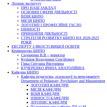
Літопис інституту
ПРО НАШ ЗАКЛАД
ОСНОВНІ СФЕРИ ДІЯЛЬНОСТІ
ВІЗІЯ БІНПО
МІСІЯ БІНПО
ЛОГОТИП І ПРОФЕСІЙНЕ ГАСЛО
ЦІННОСТІ
ПРИНЦИПИ ДІЯЛЬНОСТІ
СТРАТЕГІЯ РОЗВИТКУ БІНПО НА 2020-2025
РОКИ
ЕКСПЕРТУ З ЯКОСТІ ВИЩОЇ ОСВІТИ
Керівництво БІНПО
Сидоренко В.В – директор
Кулішов Володимир Сергійович
Гірка Світлана Вікторівна
КУЧЕРЕНКО ІРИНА АНАТОЛІЇВНА
Кафедри БІНПО
Кафедра педагогіки, психології та менеджменту
Department of Pedagogy, Psychology and Management
ЛОГОТИП КАФЕДРИ
МІСІЯ КАФЕДРИ
ВІЗІЯ КАФЕДРИ
ЦІННОСТІ КАФЕДРИ
ЛІТОПИС КАФЕДРИ
Положення про кафедру ПП та М