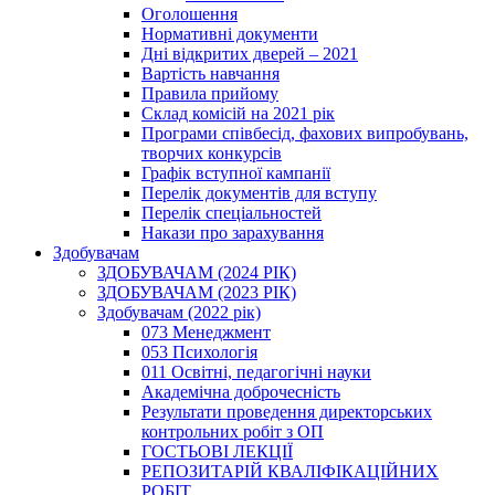
Оголошення
Нормативні документи
Дні відкритих дверей – 2021
Вартість навчання
Правила прийому
Склад комісій на 2021 рік
Програми співбесід, фахових випробувань,
творчих конкурсів
Графік вступної кампанії
Перелік документів для вступу
Перелік спеціальностей
Накази про зарахування
Здобувачам
ЗДОБУВАЧАМ (2024 РІК)
ЗДОБУВАЧАМ (2023 РІК)
Здобувачам (2022 рік)
073 Менеджмент
053 Психологія
011 Освітні, педагогічні науки
Академічна доброчесність
Результати проведення директорських
контрольних робіт з ОП
ГОСТЬОВІ ЛЕКЦІЇ
РЕПОЗИТАРІЙ КВАЛІФІКАЦІЙНИХ
РОБІТ