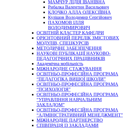
МАМЧУР ЛІДІЯ ІВАНІВНА
Рибалка Валентин Васильович
КЛОЧКО АЛЛА ОЛЕКСІЇВНА
Кулішов Володимир Сергійович
ПАХОМОВ ІЛЛЯ
ВОЛОДИМИРОВИЧ
ОСВІТНІЙ КЛАСТЕР КАФЕДРИ
ОРІЄНТОВНИЙ ПЕРЕЛІК ЗМІСТОВИХ
МОДУЛІВ, СПЕЦКУРСІВ
МЕТОДИЧНЕ ЗАБЕЗПЕЧЕННЯ
НАУКОВІ ПУБЛІКАЦІЇ НАУКОВО-
ПЕДАГОГІЧНИХ ПРАЦІВНИКІВ
Академічна мобільність
МІЖНАРОДНЕ СТАЖУВАННЯ
ОСВІТНЬО-ПРОФЕСІЙНА ПРОГРАМА
“ПЕДАГОГІКА ВИЩОЇ ШКОЛИ”
ОСВІТНЬО-ПРОФЕСІЙНА ПРОГРАМА
“ПСИХОЛОГІЯ”
ОСВІТНЬО-ПРОФЕСІЙНА ПРОГРАМА
“УПРАВЛІННЯ НАВЧАЛЬНИМ
ЗАКЛАДОМ”
ОСВІТНЬО-ПРОФЕСІЙНА ПРОГРАМА
“АДМІНІСТРАТИВНИЙ МЕНЕДЖМЕНТ”
МІЖНАРОДНЕ ПАРТНЕРСТВО
СПІВПРАЦЯ ІЗ ЗАКЛАДАМИ