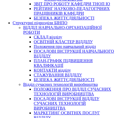
3BIT ПРО РОБОТУ КАФЕДРИ ТНОП ІО
РЕЙТИНГ НАУКОВО-ПЕДАГОГІЧНИХ
ПРАЦІВНИКІВ КАФЕДРИ
БЕЗПЕКА ЖИТТЄДІЯЛЬНОСТІ
Структурні підрозділи БІНПО
ВІДДІЛ НАВЧАЛЬНО-ОРГАНІЗАЦІЙНОЇ
РОБОТИ
СКЛАД відділу
ОСВІТНІЙ КЛАСТЕР ВІДДІЛУ
Положення про навчальний вiддiл
ПОСАДОВІ ІНСТРУКЦІЇ НАВЧАЛЬНОГО
ВІДДІЛУ
ПЛАН-ГРАФІК ПІДВИЩЕННЯ
КВАЛІФІКАЦІЇ
КОНТАКТИ відділу
СТАЖУВАННЯ ВІДДІЛУ
БЕЗПЕКА ЖИТТЄДІЯЛЬНОСТІ
Відділ сучасних технологій виробництва
ПОЛОЖЕННЯ ПРО ВІДДІЛ СУЧАСНИХ
ТЕХНОЛОГІЙ ВИРОБНИЦТВА
ПОСАДОВІ ІНСТРУКЦІЇ ВІДДІЛУ
СУЧАСНИХ ТЕХНОЛОГІЙ
ВИРОБНИЦТВА
МАРКЕТИНГ ОСВІТНІХ ПОСЛУГ
ВІДДІЛУ