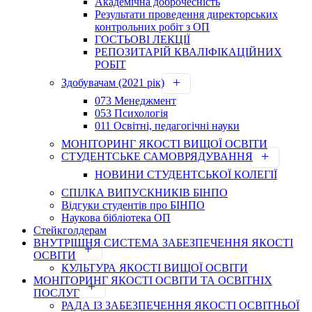
Академічна доброчесність
Результати проведення директорських
контрольних робіт з ОП
ГОСТЬОВІ ЛЕКЦІЇ
РЕПОЗИТАРІЙ КВАЛІФІКАЦІЙНИХ
РОБІТ
Здобувачам (2021 рік)
073 Менеджмент
053 Психологія
011 Освітні, педагогічні науки
МОНІТОРИНГ ЯКОСТІ ВИЩОЇ ОСВІТИ
СТУДЕНТСЬКЕ САМОВРЯДУВАННЯ
НОВИНИ СТУДЕНТСЬКОЇ КОЛЕГІЇ
СПІЛКА ВИПУСКНИКІВ БІНПО
Відгуки студентів про БІНПО
Наукова бібліотека ОП
Стейкголдерам
ВНУТРІШНЯ СИСТЕМА ЗАБЕЗПЕЧЕННЯ ЯКОСТІ
ОСВІТИ
КУЛЬТУРА ЯКОСТІ ВИЩОЇ ОСВІТИ
МОНІТОРИНГ ЯКОСТІ ОСВІТИ ТА ОСВІТНІХ
ПОСЛУГ
РАДА ІЗ ЗАБЕЗПЕЧЕННЯ ЯКОСТІ ОСВІТНЬОЇ