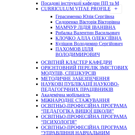
Посадові інструкції кафедри ПП та М
CURRICULUM VITAE PROFILE
Герасименко Юлія Сергіївна
Сидоренко Вікторія Вікторівна
МАМЧУР ЛІДІЯ ІВАНІВНА
Рибалка Валентин Васильович
КЛОЧКО АЛЛА ОЛЕКСІЇВНА
Кулішов Володимир Сергійович
ПАХОМОВ ІЛЛЯ
ВОЛОДИМИРОВИЧ
ОСВІТНІЙ КЛАСТЕР КАФЕДРИ
ОРІЄНТОВНИЙ ПЕРЕЛІК ЗМІСТОВИХ
МОДУЛІВ, СПЕЦКУРСІВ
МЕТОДИЧНЕ ЗАБЕЗПЕЧЕННЯ
НАУКОВІ ПУБЛІКАЦІЇ НАУКОВО-
ПЕДАГОГІЧНИХ ПРАЦІВНИКІВ
Академічна мобільність
МІЖНАРОДНЕ СТАЖУВАННЯ
ОСВІТНЬО-ПРОФЕСІЙНА ПРОГРАМА
“ПЕДАГОГІКА ВИЩОЇ ШКОЛИ”
ОСВІТНЬО-ПРОФЕСІЙНА ПРОГРАМА
“ПСИХОЛОГІЯ”
ОСВІТНЬО-ПРОФЕСІЙНА ПРОГРАМА
“УПРАВЛІННЯ НАВЧАЛЬНИМ