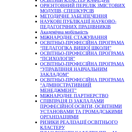
ОСВІТНІЙ КЛАСТЕР КАФЕДРИ
ОРІЄНТОВНИЙ ПЕРЕЛІК ЗМІСТОВИХ
МОДУЛІВ, СПЕЦКУРСІВ
МЕТОДИЧНЕ ЗАБЕЗПЕЧЕННЯ
НАУКОВІ ПУБЛІКАЦІЇ НАУКОВО-
ПЕДАГОГІЧНИХ ПРАЦІВНИКІВ
Академічна мобільність
МІЖНАРОДНЕ СТАЖУВАННЯ
ОСВІТНЬО-ПРОФЕСІЙНА ПРОГРАМА
“ПЕДАГОГІКА ВИЩОЇ ШКОЛИ”
ОСВІТНЬО-ПРОФЕСІЙНА ПРОГРАМА
“ПСИХОЛОГІЯ”
ОСВІТНЬО-ПРОФЕСІЙНА ПРОГРАМА
“УПРАВЛІННЯ НАВЧАЛЬНИМ
ЗАКЛАДОМ”
ОСВІТНЬО-ПРОФЕСІЙНА ПРОГРАМА
“АДМІНІСТРАТИВНИЙ
МЕНЕДЖМЕНТ”
МІЖНАРОДНЕ ПАРТНЕРСТВО
СПІВПРАЦЯ ІЗ ЗАКЛАДАМИ
ПРОФЕСІЙНОЇ ОСВІТИ, ОСВІТНІМИ
УСТАНОВАМИ ТА ГРОМАДСЬКИМИ
ОРГАНІЗАЦІЯМИ
РИЗИКИ РЕАЛІЗАЦІЇ ОСВІТНЬОГО
КЛАСТЕРУ