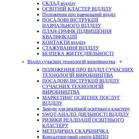
СКЛАД відділу
ОСВІТНІЙ КЛАСТЕР ВІДДІЛУ
Положення про навчальний вiддiл
ПОСАДОВІ ІНСТРУКЦІЇ
НАВЧАЛЬНОГО ВІДДІЛУ
ПЛАН-ГРАФІК ПІДВИЩЕННЯ
КВАЛІФІКАЦІЇ
КОНТАКТИ відділу
СТАЖУВАННЯ ВІДДІЛУ
БЕЗПЕКА ЖИТТЄДІЯЛЬНОСТІ
Відділ сучасних технологій виробництва
ПОЛОЖЕННЯ ПРО ВІДДІЛ СУЧАСНИХ
ТЕХНОЛОГІЙ ВИРОБНИЦТВА
ПОСАДОВІ ІНСТРУКЦІЇ ВІДДІЛУ
СУЧАСНИХ ТЕХНОЛОГІЙ
ВИРОБНИЦТВА
МАРКЕТИНГ ОСВІТНІХ ПОСЛУГ
ВІДДІЛУ
Заходи для реалізації освітнього кластеру
SWOT-АНАЛІЗ ДІЯЛЬНОСТІ ВІДДІЛУ
РИЗИКИ РЕАЛІЗАЦІЇ ОСВІТНЬОГО
КЛАСТЕРУ
МЕТОДИЧНА СКАРБНИЧКА
Консалтинговий центр БІНПО