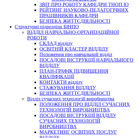
3BIT ПРО РОБОТУ КАФЕДРИ ТНОП ІО
РЕЙТИНГ НАУКОВО-ПЕДАГОГІЧНИХ
ПРАЦІВНИКІВ КАФЕДРИ
БЕЗПЕКА ЖИТТЄДІЯЛЬНОСТІ
Структурні підрозділи БІНПО
ВІДДІЛ НАВЧАЛЬНО-ОРГАНІЗАЦІЙНОЇ
РОБОТИ
СКЛАД відділу
ОСВІТНІЙ КЛАСТЕР ВІДДІЛУ
Положення про навчальний вiддiл
ПОСАДОВІ ІНСТРУКЦІЇ НАВЧАЛЬНОГО
ВІДДІЛУ
ПЛАН-ГРАФІК ПІДВИЩЕННЯ
КВАЛІФІКАЦІЇ
КОНТАКТИ відділу
СТАЖУВАННЯ ВІДДІЛУ
БЕЗПЕКА ЖИТТЄДІЯЛЬНОСТІ
Відділ сучасних технологій виробництва
ПОЛОЖЕННЯ ПРО ВІДДІЛ СУЧАСНИХ
ТЕХНОЛОГІЙ ВИРОБНИЦТВА
ПОСАДОВІ ІНСТРУКЦІЇ ВІДДІЛУ
СУЧАСНИХ ТЕХНОЛОГІЙ
ВИРОБНИЦТВА
МАРКЕТИНГ ОСВІТНІХ ПОСЛУГ
ВІДДІЛУ