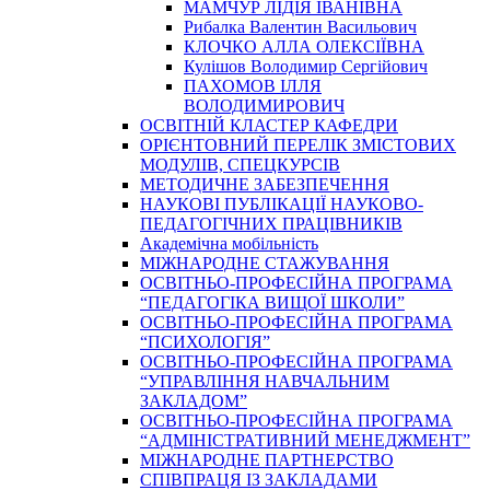
МАМЧУР ЛІДІЯ ІВАНІВНА
Рибалка Валентин Васильович
КЛОЧКО АЛЛА ОЛЕКСІЇВНА
Кулішов Володимир Сергійович
ПАХОМОВ ІЛЛЯ
ВОЛОДИМИРОВИЧ
ОСВІТНІЙ КЛАСТЕР КАФЕДРИ
ОРІЄНТОВНИЙ ПЕРЕЛІК ЗМІСТОВИХ
МОДУЛІВ, СПЕЦКУРСІВ
МЕТОДИЧНЕ ЗАБЕЗПЕЧЕННЯ
НАУКОВІ ПУБЛІКАЦІЇ НАУКОВО-
ПЕДАГОГІЧНИХ ПРАЦІВНИКІВ
Академічна мобільність
МІЖНАРОДНЕ СТАЖУВАННЯ
ОСВІТНЬО-ПРОФЕСІЙНА ПРОГРАМА
“ПЕДАГОГІКА ВИЩОЇ ШКОЛИ”
ОСВІТНЬО-ПРОФЕСІЙНА ПРОГРАМА
“ПСИХОЛОГІЯ”
ОСВІТНЬО-ПРОФЕСІЙНА ПРОГРАМА
“УПРАВЛІННЯ НАВЧАЛЬНИМ
ЗАКЛАДОМ”
ОСВІТНЬО-ПРОФЕСІЙНА ПРОГРАМА
“АДМІНІСТРАТИВНИЙ МЕНЕДЖМЕНТ”
МІЖНАРОДНЕ ПАРТНЕРСТВО
СПІВПРАЦЯ ІЗ ЗАКЛАДАМИ