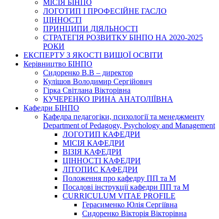
МІСІЯ БІНПО
ЛОГОТИП І ПРОФЕСІЙНЕ ГАСЛО
ЦІННОСТІ
ПРИНЦИПИ ДІЯЛЬНОСТІ
СТРАТЕГІЯ РОЗВИТКУ БІНПО НА 2020-2025
РОКИ
ЕКСПЕРТУ З ЯКОСТІ ВИЩОЇ ОСВІТИ
Керівництво БІНПО
Сидоренко В.В – директор
Кулішов Володимир Сергійович
Гірка Світлана Вікторівна
КУЧЕРЕНКО ІРИНА АНАТОЛІЇВНА
Кафедри БІНПО
Кафедра педагогіки, психології та менеджменту
Department of Pedagogy, Psychology and Management
ЛОГОТИП КАФЕДРИ
МІСІЯ КАФЕДРИ
ВІЗІЯ КАФЕДРИ
ЦІННОСТІ КАФЕДРИ
ЛІТОПИС КАФЕДРИ
Положення про кафедру ПП та М
Посадові інструкції кафедри ПП та М
CURRICULUM VITAE PROFILE
Герасименко Юлія Сергіївна
Сидоренко Вікторія Вікторівна