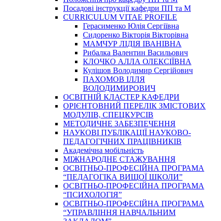
Посадові інструкції кафедри ПП та М
CURRICULUM VITAE PROFILE
Герасименко Юлія Сергіївна
Сидоренко Вікторія Вікторівна
МАМЧУР ЛІДІЯ ІВАНІВНА
Рибалка Валентин Васильович
КЛОЧКО АЛЛА ОЛЕКСІЇВНА
Кулішов Володимир Сергійович
ПАХОМОВ ІЛЛЯ
ВОЛОДИМИРОВИЧ
ОСВІТНІЙ КЛАСТЕР КАФЕДРИ
ОРІЄНТОВНИЙ ПЕРЕЛІК ЗМІСТОВИХ
МОДУЛІВ, СПЕЦКУРСІВ
МЕТОДИЧНЕ ЗАБЕЗПЕЧЕННЯ
НАУКОВІ ПУБЛІКАЦІЇ НАУКОВО-
ПЕДАГОГІЧНИХ ПРАЦІВНИКІВ
Академічна мобільність
МІЖНАРОДНЕ СТАЖУВАННЯ
ОСВІТНЬО-ПРОФЕСІЙНА ПРОГРАМА
“ПЕДАГОГІКА ВИЩОЇ ШКОЛИ”
ОСВІТНЬО-ПРОФЕСІЙНА ПРОГРАМА
“ПСИХОЛОГІЯ”
ОСВІТНЬО-ПРОФЕСІЙНА ПРОГРАМА
“УПРАВЛІННЯ НАВЧАЛЬНИМ