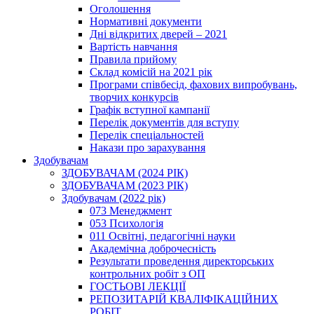
Оголошення
Нормативні документи
Дні відкритих дверей – 2021
Вартість навчання
Правила прийому
Склад комісій на 2021 рік
Програми співбесід, фахових випробувань,
творчих конкурсів
Графік вступної кампанії
Перелік документів для вступу
Перелік спеціальностей
Накази про зарахування
Здобувачам
ЗДОБУВАЧАМ (2024 РІК)
ЗДОБУВАЧАМ (2023 РІК)
Здобувачам (2022 рік)
073 Менеджмент
053 Психологія
011 Освітні, педагогічні науки
Академічна доброчесність
Результати проведення директорських
контрольних робіт з ОП
ГОСТЬОВІ ЛЕКЦІЇ
РЕПОЗИТАРІЙ КВАЛІФІКАЦІЙНИХ
РОБІТ