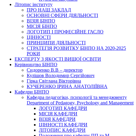
Літопис інституту
ПРО НАШ ЗАКЛАД
ОСНОВНІ СФЕРИ ДІЯЛЬНОСТІ
ВІЗІЯ БІНПО
МІСІЯ БІНПО
ЛОГОТИП І ПРОФЕСІЙНЕ ГАСЛО
ЦІННОСТІ
ПРИНЦИПИ ДІЯЛЬНОСТІ
СТРАТЕГІЯ РОЗВИТКУ БІНПО НА 2020-2025
РОКИ
ЕКСПЕРТУ З ЯКОСТІ ВИЩОЇ ОСВІТИ
Керівництво БІНПО
Сидоренко В.В – директор
Кулішов Володимир Сергійович
Гірка Світлана Вікторівна
КУЧЕРЕНКО ІРИНА АНАТОЛІЇВНА
Кафедри БІНПО
Кафедра педагогіки, психології та менеджменту
Department of Pedagogy, Psychology and Management
ЛОГОТИП КАФЕДРИ
МІСІЯ КАФЕДРИ
ВІЗІЯ КАФЕДРИ
ЦІННОСТІ КАФЕДРИ
ЛІТОПИС КАФЕДРИ
Положення про кафедру ПП та М