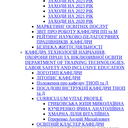
ЗАХОДИ НА 2025 РІК
ЗАХОДИ НА 2023 РІК
ЗАХОДИ НА 2022 РІК
ЗАХОДИ НА 2021 РІК
ЗАХОДИ НА 2020 РІК
МАРКЕТИНГ ОСВІТНІХ ПОСЛУГ
3BIT ПРО РОБОТУ КАФЕДРИ ПП та М
РЕЙТИНГ НАУКОВО-ПЕДАГОГІЧНИХ
ПРАЦІВНИКІВ КАФЕДРИ
БЕЗПЕКА ЖИТТЄДІЯЛЬНОСТІ
КАФЕДРА ТЕХНОЛОГІЙ НАВЧАННЯ,
ОХОРОНИ ПРАЦІ ТА ІНКЛЮЗИВНОЇ ОСВІТИ
DEPARTMENT OF TRAINING TECHNOLOGIES,
LABOR SAFETY AND INCLUSIVE EDUCATION
ЛОГОТИП КАФЕДРИ
ЛІТОПИС КАФЕДРИ
Положення про кафедру ТНОП та Д
ПОСАДОВІ ІНСТРУКЦІЇ КАФЕДРИ ТНОП
та Д
CURRICULUM VITAE PROFILE
ГРИБОВСЬКА ЮЛІЯ МИКОЛАЇВНА
КУЧЕРЕНКО ІРИНА АНАТОЛІЇВНА
ХМАРНА ЛІЛІЯ ВІТАЛІЇВНА
Геревенко Андрій Михайлович
ОСВІТНІЙ КЛАСТЕР КАФЕДРИ