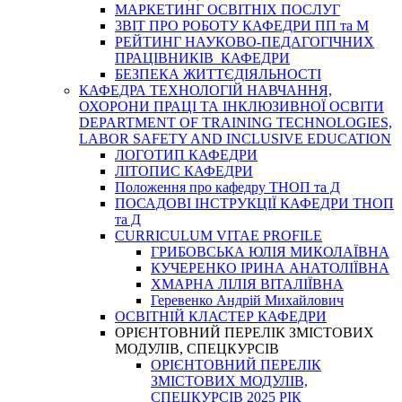
МАРКЕТИНГ ОСВІТНІХ ПОСЛУГ
3BIT ПРО РОБОТУ КАФЕДРИ ПП та М
РЕЙТИНГ НАУКОВО-ПЕДАГОГІЧНИХ
ПРАЦІВНИКІВ КАФЕДРИ
БЕЗПЕКА ЖИТТЄДІЯЛЬНОСТІ
КАФЕДРА ТЕХНОЛОГІЙ НАВЧАННЯ,
ОХОРОНИ ПРАЦІ ТА ІНКЛЮЗИВНОЇ ОСВІТИ
DEPARTMENT OF TRAINING TECHNOLOGIES,
LABOR SAFETY AND INCLUSIVE EDUCATION
ЛОГОТИП КАФЕДРИ
ЛІТОПИС КАФЕДРИ
Положення про кафедру ТНОП та Д
ПОСАДОВІ ІНСТРУКЦІЇ КАФЕДРИ ТНОП
та Д
CURRICULUM VITAE PROFILE
ГРИБОВСЬКА ЮЛІЯ МИКОЛАЇВНА
КУЧЕРЕНКО ІРИНА АНАТОЛІЇВНА
ХМАРНА ЛІЛІЯ ВІТАЛІЇВНА
Геревенко Андрій Михайлович
ОСВІТНІЙ КЛАСТЕР КАФЕДРИ
ОРІЄНТОВНИЙ ПЕРЕЛІК ЗМІСТОВИХ
МОДУЛІВ, СПЕЦКУРСІВ
ОРІЄНТОВНИЙ ПЕРЕЛІК
ЗМІСТОВИХ МОДУЛІВ,
СПЕЦКУРСІВ 2025 РІК