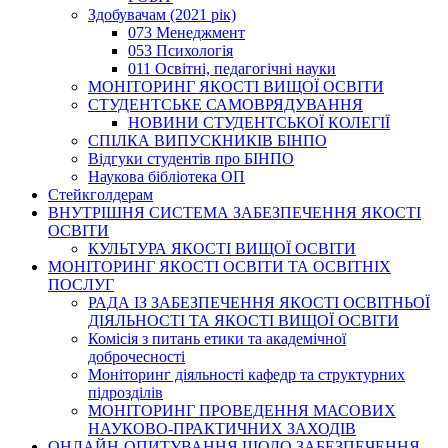
Здобувачам (2021 рік)
073 Менеджмент
053 Психологія
011 Освітні, педагогічні науки
МОНІТОРИНГ ЯКОСТІ ВИЩОЇ ОСВІТИ
СТУДЕНТСЬКЕ САМОВРЯДУВАННЯ
НОВИНИ СТУДЕНТСЬКОЇ КОЛЕГІЇ
СПІЛКА ВИПУСКНИКІВ БІНПО
Відгуки студентів про БІНПО
Наукова бібліотека ОП
Стейкголдерам
ВНУТРІШНЯ СИСТЕМА ЗАБЕЗПЕЧЕННЯ ЯКОСТІ
ОСВІТИ
КУЛЬТУРА ЯКОСТІ ВИЩОЇ ОСВІТИ
МОНІТОРИНГ ЯКОСТІ ОСВІТИ ТА ОСВІТНІХ
ПОСЛУГ
РАДА ІЗ ЗАБЕЗПЕЧЕННЯ ЯКОСТІ ОСВІТНЬОЇ
ДІЯЛЬНОСТІ ТА ЯКОСТІ ВИЩОЇ ОСВІТИ
Комісія з питань етики та академічної
доброчесності
Моніторинг діяльності кафедр та структурних
підрозділів
МОНІТОРИНГ ПРОВЕДЕННЯ МАСОВИХ
НАУКОВО-ПРАКТИЧНИХ ЗАХОДІВ
ОНЛАЙН-ОПИТУВАННЯ ЩОДО ЗАБЕЗПЕЧЕННЯ