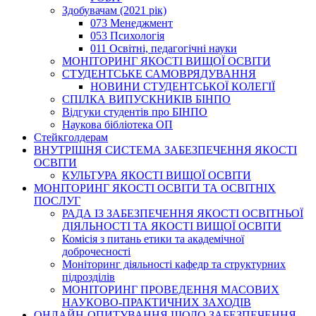
Здобувачам (2021 рік)
073 Менеджмент
053 Психологія
011 Освітні, педагогічні науки
МОНІТОРИНГ ЯКОСТІ ВИЩОЇ ОСВІТИ
СТУДЕНТСЬКЕ САМОВРЯДУВАННЯ
НОВИНИ СТУДЕНТСЬКОЇ КОЛЕГІЇ
СПІЛКА ВИПУСКНИКІВ БІНПО
Відгуки студентів про БІНПО
Наукова бібліотека ОП
Стейкголдерам
ВНУТРІШНЯ СИСТЕМА ЗАБЕЗПЕЧЕННЯ ЯКОСТІ
ОСВІТИ
КУЛЬТУРА ЯКОСТІ ВИЩОЇ ОСВІТИ
МОНІТОРИНГ ЯКОСТІ ОСВІТИ ТА ОСВІТНІХ
ПОСЛУГ
РАДА ІЗ ЗАБЕЗПЕЧЕННЯ ЯКОСТІ ОСВІТНЬОЇ
ДІЯЛЬНОСТІ ТА ЯКОСТІ ВИЩОЇ ОСВІТИ
Комісія з питань етики та академічної
доброчесності
Моніторинг діяльності кафедр та структурних
підрозділів
МОНІТОРИНГ ПРОВЕДЕННЯ МАСОВИХ
НАУКОВО-ПРАКТИЧНИХ ЗАХОДІВ
ОНЛАЙН-ОПИТУВАННЯ ЩОДО ЗАБЕЗПЕЧЕННЯ