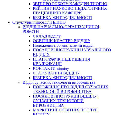
3BIT ПРО РОБОТУ КАФЕДРИ ТНОП ІО
РЕЙТИНГ НАУКОВО-ПЕДАГОГІЧНИХ
ПРАЦІВНИКІВ КАФЕДРИ
БЕЗПЕКА ЖИТТЄДІЯЛЬНОСТІ
Структурні підрозділи БІНПО
ВІДДІЛ НАВЧАЛЬНО-ОРГАНІЗАЦІЙНОЇ
РОБОТИ
СКЛАД відділу
ОСВІТНІЙ КЛАСТЕР ВІДДІЛУ
Положення про навчальний вiддiл
ПОСАДОВІ ІНСТРУКЦІЇ НАВЧАЛЬНОГО
ВІДДІЛУ
ПЛАН-ГРАФІК ПІДВИЩЕННЯ
КВАЛІФІКАЦІЇ
КОНТАКТИ відділу
СТАЖУВАННЯ ВІДДІЛУ
БЕЗПЕКА ЖИТТЄДІЯЛЬНОСТІ
Відділ сучасних технологій виробництва
ПОЛОЖЕННЯ ПРО ВІДДІЛ СУЧАСНИХ
ТЕХНОЛОГІЙ ВИРОБНИЦТВА
ПОСАДОВІ ІНСТРУКЦІЇ ВІДДІЛУ
СУЧАСНИХ ТЕХНОЛОГІЙ
ВИРОБНИЦТВА
МАРКЕТИНГ ОСВІТНІХ ПОСЛУГ
ВІДДІЛУ