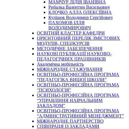
МАМЧУР ЛІДІЯ ІВАНІВНА
Рибалка Валентин Васильович
КЛОЧКО АЛЛА ОЛЕКСІЇВНА
Кулішов Володимир Сергійович
ПАХОМОВ ІЛЛЯ
ВОЛОДИМИРОВИЧ
ОСВІТНІЙ КЛАСТЕР КАФЕДРИ
ОРІЄНТОВНИЙ ПЕРЕЛІК ЗМІСТОВИХ
МОДУЛІВ, СПЕЦКУРСІВ
МЕТОДИЧНЕ ЗАБЕЗПЕЧЕННЯ
НАУКОВІ ПУБЛІКАЦІЇ НАУКОВО-
ПЕДАГОГІЧНИХ ПРАЦІВНИКІВ
Академічна мобільність
МІЖНАРОДНЕ СТАЖУВАННЯ
ОСВІТНЬО-ПРОФЕСІЙНА ПРОГРАМА
“ПЕДАГОГІКА ВИЩОЇ ШКОЛИ”
ОСВІТНЬО-ПРОФЕСІЙНА ПРОГРАМА
“ПСИХОЛОГІЯ”
ОСВІТНЬО-ПРОФЕСІЙНА ПРОГРАМА
“УПРАВЛІННЯ НАВЧАЛЬНИМ
ЗАКЛАДОМ”
ОСВІТНЬО-ПРОФЕСІЙНА ПРОГРАМА
“АДМІНІСТРАТИВНИЙ МЕНЕДЖМЕНТ”
МІЖНАРОДНЕ ПАРТНЕРСТВО
СПІВПРАЦЯ ІЗ ЗАКЛАДАМИ