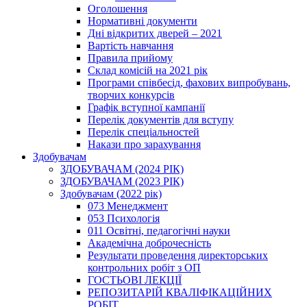
Оголошення
Нормативні документи
Дні відкритих дверей – 2021
Вартість навчання
Правила прийому
Склад комісій на 2021 рік
Програми співбесід, фахових випробувань,
творчих конкурсів
Графік вступної кампанії
Перелік документів для вступу
Перелік спеціальностей
Накази про зарахування
Здобувачам
ЗДОБУВАЧАМ (2024 РІК)
ЗДОБУВАЧАМ (2023 РІК)
Здобувачам (2022 рік)
073 Менеджмент
053 Психологія
011 Освітні, педагогічні науки
Академічна доброчесність
Результати проведення директорських
контрольних робіт з ОП
ГОСТЬОВІ ЛЕКЦІЇ
РЕПОЗИТАРІЙ КВАЛІФІКАЦІЙНИХ
РОБІТ