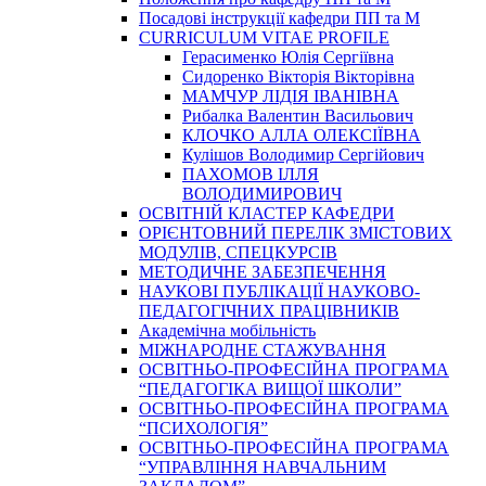
Посадові інструкції кафедри ПП та М
CURRICULUM VITAE PROFILE
Герасименко Юлія Сергіївна
Сидоренко Вікторія Вікторівна
МАМЧУР ЛІДІЯ ІВАНІВНА
Рибалка Валентин Васильович
КЛОЧКО АЛЛА ОЛЕКСІЇВНА
Кулішов Володимир Сергійович
ПАХОМОВ ІЛЛЯ
ВОЛОДИМИРОВИЧ
ОСВІТНІЙ КЛАСТЕР КАФЕДРИ
ОРІЄНТОВНИЙ ПЕРЕЛІК ЗМІСТОВИХ
МОДУЛІВ, СПЕЦКУРСІВ
МЕТОДИЧНЕ ЗАБЕЗПЕЧЕННЯ
НАУКОВІ ПУБЛІКАЦІЇ НАУКОВО-
ПЕДАГОГІЧНИХ ПРАЦІВНИКІВ
Академічна мобільність
МІЖНАРОДНЕ СТАЖУВАННЯ
ОСВІТНЬО-ПРОФЕСІЙНА ПРОГРАМА
“ПЕДАГОГІКА ВИЩОЇ ШКОЛИ”
ОСВІТНЬО-ПРОФЕСІЙНА ПРОГРАМА
“ПСИХОЛОГІЯ”
ОСВІТНЬО-ПРОФЕСІЙНА ПРОГРАМА
“УПРАВЛІННЯ НАВЧАЛЬНИМ