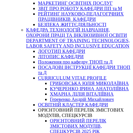
МАРКЕТИНГ ОСВІТНІХ ПОСЛУГ
3BIT ПРО РОБОТУ КАФЕДРИ ПП та М
РЕЙТИНГ НАУКОВО-ПЕДАГОГІЧНИХ
ПРАЦІВНИКІВ КАФЕДРИ
БЕЗПЕКА ЖИТТЄДІЯЛЬНОСТІ
КАФЕДРА ТЕХНОЛОГІЙ НАВЧАННЯ,
ОХОРОНИ ПРАЦІ ТА ІНКЛЮЗИВНОЇ ОСВІТИ
DEPARTMENT OF TRAINING TECHNOLOGIES,
LABOR SAFETY AND INCLUSIVE EDUCATION
ЛОГОТИП КАФЕДРИ
ЛІТОПИС КАФЕДРИ
Положення про кафедру ТНОП та Д
ПОСАДОВІ ІНСТРУКЦІЇ КАФЕДРИ ТНОП
та Д
CURRICULUM VITAE PROFILE
ГРИБОВСЬКА ЮЛІЯ МИКОЛАЇВНА
КУЧЕРЕНКО ІРИНА АНАТОЛІЇВНА
ХМАРНА ЛІЛІЯ ВІТАЛІЇВНА
Геревенко Андрій Михайлович
ОСВІТНІЙ КЛАСТЕР КАФЕДРИ
ОРІЄНТОВНИЙ ПЕРЕЛІК ЗМІСТОВИХ
МОДУЛІВ, СПЕЦКУРСІВ
ОРІЄНТОВНИЙ ПЕРЕЛІК
ЗМІСТОВИХ МОДУЛІВ,
СПЕЦКУРСІВ 2025 РІК