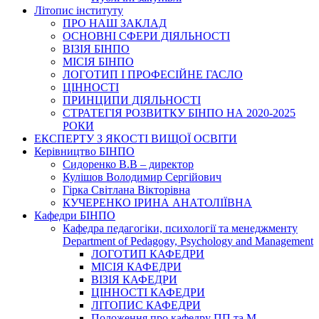
Літопис інституту
ПРО НАШ ЗАКЛАД
ОСНОВНІ СФЕРИ ДІЯЛЬНОСТІ
ВІЗІЯ БІНПО
МІСІЯ БІНПО
ЛОГОТИП І ПРОФЕСІЙНЕ ГАСЛО
ЦІННОСТІ
ПРИНЦИПИ ДІЯЛЬНОСТІ
СТРАТЕГІЯ РОЗВИТКУ БІНПО НА 2020-2025
РОКИ
ЕКСПЕРТУ З ЯКОСТІ ВИЩОЇ ОСВІТИ
Керівництво БІНПО
Сидоренко В.В – директор
Кулішов Володимир Сергійович
Гірка Світлана Вікторівна
КУЧЕРЕНКО ІРИНА АНАТОЛІЇВНА
Кафедри БІНПО
Кафедра педагогіки, психології та менеджменту
Department of Pedagogy, Psychology and Management
ЛОГОТИП КАФЕДРИ
МІСІЯ КАФЕДРИ
ВІЗІЯ КАФЕДРИ
ЦІННОСТІ КАФЕДРИ
ЛІТОПИС КАФЕДРИ
Положення про кафедру ПП та М