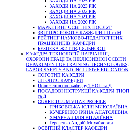
ЗАХОДИ НА 2025 РІК
ЗАХОДИ НА 2023 РІК
ЗАХОДИ НА 2022 РІК
ЗАХОДИ НА 2021 РІК
ЗАХОДИ НА 2020 РІК
МАРКЕТИНГ ОСВІТНІХ ПОСЛУГ
3BIT ПРО РОБОТУ КАФЕДРИ ПП та М
РЕЙТИНГ НАУКОВО-ПЕДАГОГІЧНИХ
ПРАЦІВНИКІВ КАФЕДРИ
БЕЗПЕКА ЖИТТЄДІЯЛЬНОСТІ
КАФЕДРА ТЕХНОЛОГІЙ НАВЧАННЯ,
ОХОРОНИ ПРАЦІ ТА ІНКЛЮЗИВНОЇ ОСВІТИ
DEPARTMENT OF TRAINING TECHNOLOGIES,
LABOR SAFETY AND INCLUSIVE EDUCATION
ЛОГОТИП КАФЕДРИ
ЛІТОПИС КАФЕДРИ
Положення про кафедру ТНОП та Д
ПОСАДОВІ ІНСТРУКЦІЇ КАФЕДРИ ТНОП
та Д
CURRICULUM VITAE PROFILE
ГРИБОВСЬКА ЮЛІЯ МИКОЛАЇВНА
КУЧЕРЕНКО ІРИНА АНАТОЛІЇВНА
ХМАРНА ЛІЛІЯ ВІТАЛІЇВНА
Геревенко Андрій Михайлович
ОСВІТНІЙ КЛАСТЕР КАФЕДРИ