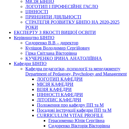
МІСІЯ БІНПО
ЛОГОТИП І ПРОФЕСІЙНЕ ГАСЛО
ЦІННОСТІ
ПРИНЦИПИ ДІЯЛЬНОСТІ
СТРАТЕГІЯ РОЗВИТКУ БІНПО НА 2020-2025
РОКИ
ЕКСПЕРТУ З ЯКОСТІ ВИЩОЇ ОСВІТИ
Керівництво БІНПО
Сидоренко В.В – директор
Кулішов Володимир Сергійович
Гірка Світлана Вікторівна
КУЧЕРЕНКО ІРИНА АНАТОЛІЇВНА
Кафедри БІНПО
Кафедра педагогіки, психології та менеджменту
Department of Pedagogy, Psychology and Management
ЛОГОТИП КАФЕДРИ
МІСІЯ КАФЕДРИ
ВІЗІЯ КАФЕДРИ
ЦІННОСТІ КАФЕДРИ
ЛІТОПИС КАФЕДРИ
Положення про кафедру ПП та М
Посадові інструкції кафедри ПП та М
CURRICULUM VITAE PROFILE
Герасименко Юлія Сергіївна
Сидоренко Вікторія Вікторівна