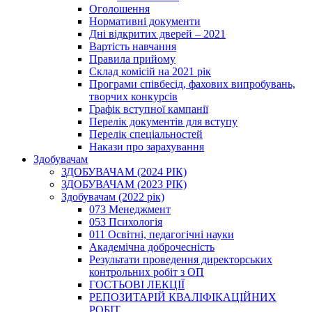
Оголошення
Нормативні документи
Дні відкритих дверей – 2021
Вартість навчання
Правила прийому
Склад комісій на 2021 рік
Програми співбесід, фахових випробувань,
творчих конкурсів
Графік вступної кампанії
Перелік документів для вступу
Перелік спеціальностей
Накази про зарахування
Здобувачам
ЗДОБУВАЧАМ (2024 РІК)
ЗДОБУВАЧАМ (2023 РІК)
Здобувачам (2022 рік)
073 Менеджмент
053 Психологія
011 Освітні, педагогічні науки
Академічна доброчесність
Результати проведення директорських
контрольних робіт з ОП
ГОСТЬОВІ ЛЕКЦІЇ
РЕПОЗИТАРІЙ КВАЛІФІКАЦІЙНИХ
РОБІТ