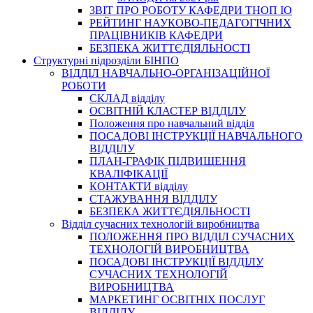
3BIT ПРО РОБОТУ КАФЕДРИ ТНОП ІО
РЕЙТИНГ НАУКОВО-ПЕДАГОГІЧНИХ
ПРАЦІВНИКІВ КАФЕДРИ
БЕЗПЕКА ЖИТТЄДІЯЛЬНОСТІ
Структурні підрозділи БІНПО
ВІДДІЛ НАВЧАЛЬНО-ОРГАНІЗАЦІЙНОЇ
РОБОТИ
СКЛАД відділу
ОСВІТНІЙ КЛАСТЕР ВІДДІЛУ
Положення про навчальний вiддiл
ПОСАДОВІ ІНСТРУКЦІЇ НАВЧАЛЬНОГО
ВІДДІЛУ
ПЛАН-ГРАФІК ПІДВИЩЕННЯ
КВАЛІФІКАЦІЇ
КОНТАКТИ відділу
СТАЖУВАННЯ ВІДДІЛУ
БЕЗПЕКА ЖИТТЄДІЯЛЬНОСТІ
Відділ сучасних технологій виробництва
ПОЛОЖЕННЯ ПРО ВІДДІЛ СУЧАСНИХ
ТЕХНОЛОГІЙ ВИРОБНИЦТВА
ПОСАДОВІ ІНСТРУКЦІЇ ВІДДІЛУ
СУЧАСНИХ ТЕХНОЛОГІЙ
ВИРОБНИЦТВА
МАРКЕТИНГ ОСВІТНІХ ПОСЛУГ
ВІДДІЛУ