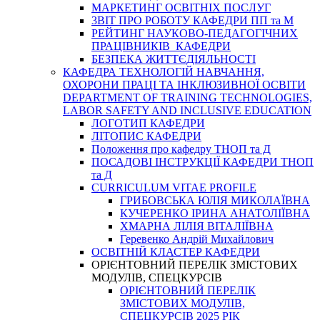
МАРКЕТИНГ ОСВІТНІХ ПОСЛУГ
3BIT ПРО РОБОТУ КАФЕДРИ ПП та М
РЕЙТИНГ НАУКОВО-ПЕДАГОГІЧНИХ
ПРАЦІВНИКІВ КАФЕДРИ
БЕЗПЕКА ЖИТТЄДІЯЛЬНОСТІ
КАФЕДРА ТЕХНОЛОГІЙ НАВЧАННЯ,
ОХОРОНИ ПРАЦІ ТА ІНКЛЮЗИВНОЇ ОСВІТИ
DEPARTMENT OF TRAINING TECHNOLOGIES,
LABOR SAFETY AND INCLUSIVE EDUCATION
ЛОГОТИП КАФЕДРИ
ЛІТОПИС КАФЕДРИ
Положення про кафедру ТНОП та Д
ПОСАДОВІ ІНСТРУКЦІЇ КАФЕДРИ ТНОП
та Д
CURRICULUM VITAE PROFILE
ГРИБОВСЬКА ЮЛІЯ МИКОЛАЇВНА
КУЧЕРЕНКО ІРИНА АНАТОЛІЇВНА
ХМАРНА ЛІЛІЯ ВІТАЛІЇВНА
Геревенко Андрій Михайлович
ОСВІТНІЙ КЛАСТЕР КАФЕДРИ
ОРІЄНТОВНИЙ ПЕРЕЛІК ЗМІСТОВИХ
МОДУЛІВ, СПЕЦКУРСІВ
ОРІЄНТОВНИЙ ПЕРЕЛІК
ЗМІСТОВИХ МОДУЛІВ,
СПЕЦКУРСІВ 2025 РІК