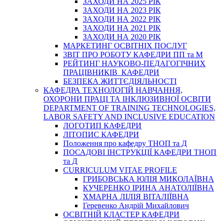
ЗАХОДИ НА 2025 РІК
ЗАХОДИ НА 2023 РІК
ЗАХОДИ НА 2022 РІК
ЗАХОДИ НА 2021 РІК
ЗАХОДИ НА 2020 РІК
МАРКЕТИНГ ОСВІТНІХ ПОСЛУГ
3BIT ПРО РОБОТУ КАФЕДРИ ПП та М
РЕЙТИНГ НАУКОВО-ПЕДАГОГІЧНИХ
ПРАЦІВНИКІВ КАФЕДРИ
БЕЗПЕКА ЖИТТЄДІЯЛЬНОСТІ
КАФЕДРА ТЕХНОЛОГІЙ НАВЧАННЯ,
ОХОРОНИ ПРАЦІ ТА ІНКЛЮЗИВНОЇ ОСВІТИ
DEPARTMENT OF TRAINING TECHNOLOGIES,
LABOR SAFETY AND INCLUSIVE EDUCATION
ЛОГОТИП КАФЕДРИ
ЛІТОПИС КАФЕДРИ
Положення про кафедру ТНОП та Д
ПОСАДОВІ ІНСТРУКЦІЇ КАФЕДРИ ТНОП
та Д
CURRICULUM VITAE PROFILE
ГРИБОВСЬКА ЮЛІЯ МИКОЛАЇВНА
КУЧЕРЕНКО ІРИНА АНАТОЛІЇВНА
ХМАРНА ЛІЛІЯ ВІТАЛІЇВНА
Геревенко Андрій Михайлович
ОСВІТНІЙ КЛАСТЕР КАФЕДРИ