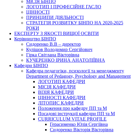
МІСІЯ БІНПО
ЛОГОТИП І ПРОФЕСІЙНЕ ГАСЛО
ЦІННОСТІ
ПРИНЦИПИ ДІЯЛЬНОСТІ
СТРАТЕГІЯ РОЗВИТКУ БІНПО НА 2020-2025
РОКИ
ЕКСПЕРТУ З ЯКОСТІ ВИЩОЇ ОСВІТИ
Керівництво БІНПО
Сидоренко В.В – директор
Кулішов Володимир Сергійович
Гірка Світлана Вікторівна
КУЧЕРЕНКО ІРИНА АНАТОЛІЇВНА
Кафедри БІНПО
Кафедра педагогіки, психології та менеджменту
Department of Pedagogy, Psychology and Management
ЛОГОТИП КАФЕДРИ
МІСІЯ КАФЕДРИ
ВІЗІЯ КАФЕДРИ
ЦІННОСТІ КАФЕДРИ
ЛІТОПИС КАФЕДРИ
Положення про кафедру ПП та М
Посадові інструкції кафедри ПП та М
CURRICULUM VITAE PROFILE
Герасименко Юлія Сергіївна
Сидоренко Вікторія Вікторівна