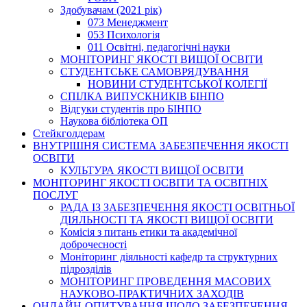
Здобувачам (2021 рік)
073 Менеджмент
053 Психологія
011 Освітні, педагогічні науки
МОНІТОРИНГ ЯКОСТІ ВИЩОЇ ОСВІТИ
СТУДЕНТСЬКЕ САМОВРЯДУВАННЯ
НОВИНИ СТУДЕНТСЬКОЇ КОЛЕГІЇ
СПІЛКА ВИПУСКНИКІВ БІНПО
Відгуки студентів про БІНПО
Наукова бібліотека ОП
Стейкголдерам
ВНУТРІШНЯ СИСТЕМА ЗАБЕЗПЕЧЕННЯ ЯКОСТІ
ОСВІТИ
КУЛЬТУРА ЯКОСТІ ВИЩОЇ ОСВІТИ
МОНІТОРИНГ ЯКОСТІ ОСВІТИ ТА ОСВІТНІХ
ПОСЛУГ
РАДА ІЗ ЗАБЕЗПЕЧЕННЯ ЯКОСТІ ОСВІТНЬОЇ
ДІЯЛЬНОСТІ ТА ЯКОСТІ ВИЩОЇ ОСВІТИ
Комісія з питань етики та академічної
доброчесності
Моніторинг діяльності кафедр та структурних
підрозділів
МОНІТОРИНГ ПРОВЕДЕННЯ МАСОВИХ
НАУКОВО-ПРАКТИЧНИХ ЗАХОДІВ
ОНЛАЙН-ОПИТУВАННЯ ЩОДО ЗАБЕЗПЕЧЕННЯ