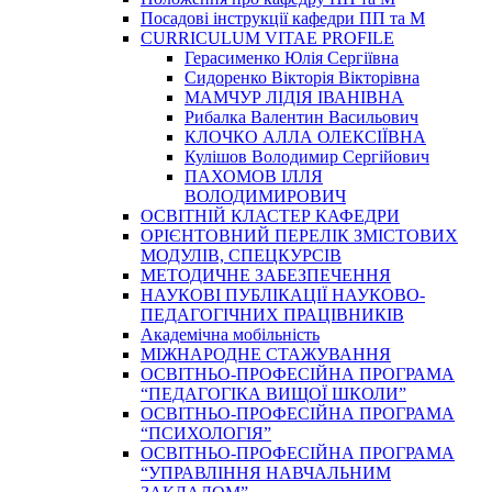
Посадові інструкції кафедри ПП та М
CURRICULUM VITAE PROFILE
Герасименко Юлія Сергіївна
Сидоренко Вікторія Вікторівна
МАМЧУР ЛІДІЯ ІВАНІВНА
Рибалка Валентин Васильович
КЛОЧКО АЛЛА ОЛЕКСІЇВНА
Кулішов Володимир Сергійович
ПАХОМОВ ІЛЛЯ
ВОЛОДИМИРОВИЧ
ОСВІТНІЙ КЛАСТЕР КАФЕДРИ
ОРІЄНТОВНИЙ ПЕРЕЛІК ЗМІСТОВИХ
МОДУЛІВ, СПЕЦКУРСІВ
МЕТОДИЧНЕ ЗАБЕЗПЕЧЕННЯ
НАУКОВІ ПУБЛІКАЦІЇ НАУКОВО-
ПЕДАГОГІЧНИХ ПРАЦІВНИКІВ
Академічна мобільність
МІЖНАРОДНЕ СТАЖУВАННЯ
ОСВІТНЬО-ПРОФЕСІЙНА ПРОГРАМА
“ПЕДАГОГІКА ВИЩОЇ ШКОЛИ”
ОСВІТНЬО-ПРОФЕСІЙНА ПРОГРАМА
“ПСИХОЛОГІЯ”
ОСВІТНЬО-ПРОФЕСІЙНА ПРОГРАМА
“УПРАВЛІННЯ НАВЧАЛЬНИМ