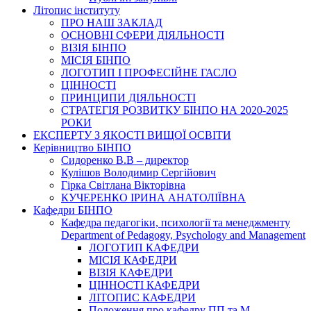
Літопис інституту
ПРО НАШ ЗАКЛАД
ОСНОВНІ СФЕРИ ДІЯЛЬНОСТІ
ВІЗІЯ БІНПО
МІСІЯ БІНПО
ЛОГОТИП І ПРОФЕСІЙНЕ ГАСЛО
ЦІННОСТІ
ПРИНЦИПИ ДІЯЛЬНОСТІ
СТРАТЕГІЯ РОЗВИТКУ БІНПО НА 2020-2025
РОКИ
ЕКСПЕРТУ З ЯКОСТІ ВИЩОЇ ОСВІТИ
Керівництво БІНПО
Сидоренко В.В – директор
Кулішов Володимир Сергійович
Гірка Світлана Вікторівна
КУЧЕРЕНКО ІРИНА АНАТОЛІЇВНА
Кафедри БІНПО
Кафедра педагогіки, психології та менеджменту
Department of Pedagogy, Psychology and Management
ЛОГОТИП КАФЕДРИ
МІСІЯ КАФЕДРИ
ВІЗІЯ КАФЕДРИ
ЦІННОСТІ КАФЕДРИ
ЛІТОПИС КАФЕДРИ
Положення про кафедру ПП та М