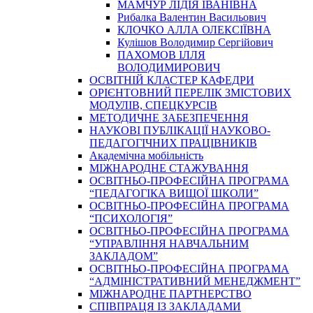
МАМЧУР ЛІДІЯ ІВАНІВНА
Рибалка Валентин Васильович
КЛОЧКО АЛЛА ОЛЕКСІЇВНА
Кулішов Володимир Сергійович
ПАХОМОВ ІЛЛЯ
ВОЛОДИМИРОВИЧ
ОСВІТНІЙ КЛАСТЕР КАФЕДРИ
ОРІЄНТОВНИЙ ПЕРЕЛІК ЗМІСТОВИХ
МОДУЛІВ, СПЕЦКУРСІВ
МЕТОДИЧНЕ ЗАБЕЗПЕЧЕННЯ
НАУКОВІ ПУБЛІКАЦІЇ НАУКОВО-
ПЕДАГОГІЧНИХ ПРАЦІВНИКІВ
Академічна мобільність
МІЖНАРОДНЕ СТАЖУВАННЯ
ОСВІТНЬО-ПРОФЕСІЙНА ПРОГРАМА
“ПЕДАГОГІКА ВИЩОЇ ШКОЛИ”
ОСВІТНЬО-ПРОФЕСІЙНА ПРОГРАМА
“ПСИХОЛОГІЯ”
ОСВІТНЬО-ПРОФЕСІЙНА ПРОГРАМА
“УПРАВЛІННЯ НАВЧАЛЬНИМ
ЗАКЛАДОМ”
ОСВІТНЬО-ПРОФЕСІЙНА ПРОГРАМА
“АДМІНІСТРАТИВНИЙ МЕНЕДЖМЕНТ”
МІЖНАРОДНЕ ПАРТНЕРСТВО
СПІВПРАЦЯ ІЗ ЗАКЛАДАМИ