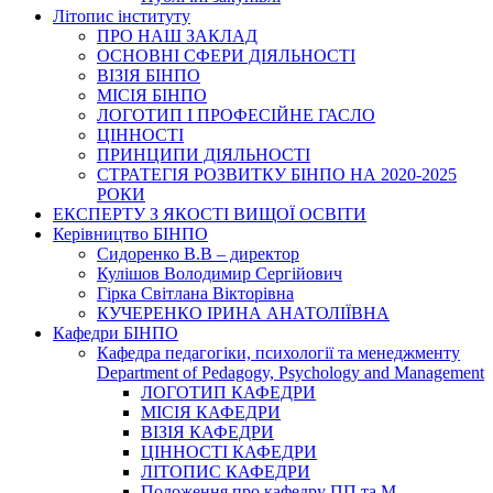
Літопис інституту
ПРО НАШ ЗАКЛАД
ОСНОВНІ СФЕРИ ДІЯЛЬНОСТІ
ВІЗІЯ БІНПО
МІСІЯ БІНПО
ЛОГОТИП І ПРОФЕСІЙНЕ ГАСЛО
ЦІННОСТІ
ПРИНЦИПИ ДІЯЛЬНОСТІ
СТРАТЕГІЯ РОЗВИТКУ БІНПО НА 2020-2025
РОКИ
ЕКСПЕРТУ З ЯКОСТІ ВИЩОЇ ОСВІТИ
Керівництво БІНПО
Сидоренко В.В – директор
Кулішов Володимир Сергійович
Гірка Світлана Вікторівна
КУЧЕРЕНКО ІРИНА АНАТОЛІЇВНА
Кафедри БІНПО
Кафедра педагогіки, психології та менеджменту
Department of Pedagogy, Psychology and Management
ЛОГОТИП КАФЕДРИ
МІСІЯ КАФЕДРИ
ВІЗІЯ КАФЕДРИ
ЦІННОСТІ КАФЕДРИ
ЛІТОПИС КАФЕДРИ
Положення про кафедру ПП та М