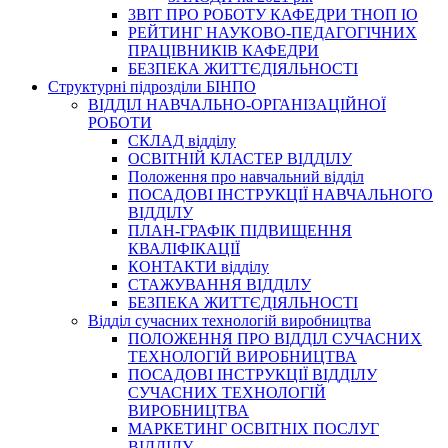
3BIT ПРО РОБОТУ КАФЕДРИ ТНОП ІО
РЕЙТИНГ НАУКОВО-ПЕДАГОГІЧНИХ
ПРАЦІВНИКІВ КАФЕДРИ
БЕЗПЕКА ЖИТТЄДІЯЛЬНОСТІ
Структурні підрозділи БІНПО
ВІДДІЛ НАВЧАЛЬНО-ОРГАНІЗАЦІЙНОЇ
РОБОТИ
СКЛАД відділу
ОСВІТНІЙ КЛАСТЕР ВІДДІЛУ
Положення про навчальний вiддiл
ПОСАДОВІ ІНСТРУКЦІЇ НАВЧАЛЬНОГО
ВІДДІЛУ
ПЛАН-ГРАФІК ПІДВИЩЕННЯ
КВАЛІФІКАЦІЇ
КОНТАКТИ відділу
СТАЖУВАННЯ ВІДДІЛУ
БЕЗПЕКА ЖИТТЄДІЯЛЬНОСТІ
Відділ сучасних технологій виробництва
ПОЛОЖЕННЯ ПРО ВІДДІЛ СУЧАСНИХ
ТЕХНОЛОГІЙ ВИРОБНИЦТВА
ПОСАДОВІ ІНСТРУКЦІЇ ВІДДІЛУ
СУЧАСНИХ ТЕХНОЛОГІЙ
ВИРОБНИЦТВА
МАРКЕТИНГ ОСВІТНІХ ПОСЛУГ
ВІДДІЛУ