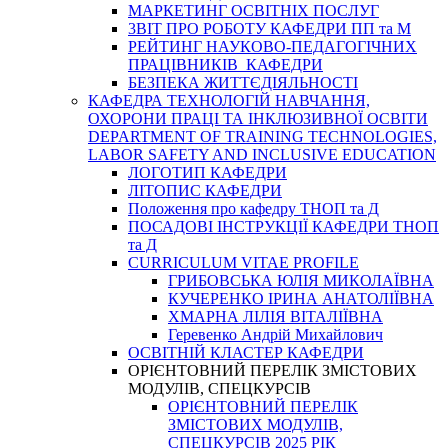
МАРКЕТИНГ ОСВІТНІХ ПОСЛУГ
3BIT ПРО РОБОТУ КАФЕДРИ ПП та М
РЕЙТИНГ НАУКОВО-ПЕДАГОГІЧНИХ
ПРАЦІВНИКІВ КАФЕДРИ
БЕЗПЕКА ЖИТТЄДІЯЛЬНОСТІ
КАФЕДРА ТЕХНОЛОГІЙ НАВЧАННЯ,
ОХОРОНИ ПРАЦІ ТА ІНКЛЮЗИВНОЇ ОСВІТИ
DEPARTMENT OF TRAINING TECHNOLOGIES,
LABOR SAFETY AND INCLUSIVE EDUCATION
ЛОГОТИП КАФЕДРИ
ЛІТОПИС КАФЕДРИ
Положення про кафедру ТНОП та Д
ПОСАДОВІ ІНСТРУКЦІЇ КАФЕДРИ ТНОП
та Д
CURRICULUM VITAE PROFILE
ГРИБОВСЬКА ЮЛІЯ МИКОЛАЇВНА
КУЧЕРЕНКО ІРИНА АНАТОЛІЇВНА
ХМАРНА ЛІЛІЯ ВІТАЛІЇВНА
Геревенко Андрій Михайлович
ОСВІТНІЙ КЛАСТЕР КАФЕДРИ
ОРІЄНТОВНИЙ ПЕРЕЛІК ЗМІСТОВИХ
МОДУЛІВ, СПЕЦКУРСІВ
ОРІЄНТОВНИЙ ПЕРЕЛІК
ЗМІСТОВИХ МОДУЛІВ,
СПЕЦКУРСІВ 2025 РІК