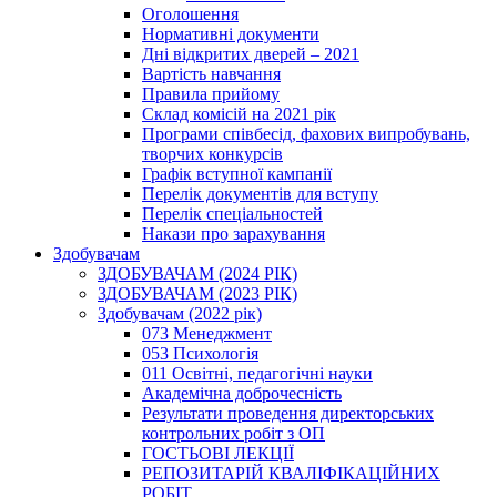
Оголошення
Нормативні документи
Дні відкритих дверей – 2021
Вартість навчання
Правила прийому
Склад комісій на 2021 рік
Програми співбесід, фахових випробувань,
творчих конкурсів
Графік вступної кампанії
Перелік документів для вступу
Перелік спеціальностей
Накази про зарахування
Здобувачам
ЗДОБУВАЧАМ (2024 РІК)
ЗДОБУВАЧАМ (2023 РІК)
Здобувачам (2022 рік)
073 Менеджмент
053 Психологія
011 Освітні, педагогічні науки
Академічна доброчесність
Результати проведення директорських
контрольних робіт з ОП
ГОСТЬОВІ ЛЕКЦІЇ
РЕПОЗИТАРІЙ КВАЛІФІКАЦІЙНИХ
РОБІТ