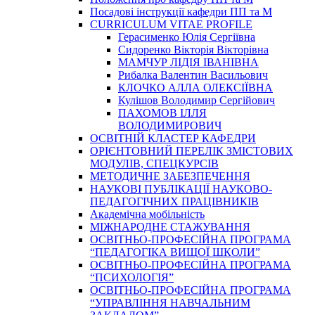
Посадові інструкції кафедри ПП та М
CURRICULUM VITAE PROFILE
Герасименко Юлія Сергіївна
Сидоренко Вікторія Вікторівна
МАМЧУР ЛІДІЯ ІВАНІВНА
Рибалка Валентин Васильович
КЛОЧКО АЛЛА ОЛЕКСІЇВНА
Кулішов Володимир Сергійович
ПАХОМОВ ІЛЛЯ
ВОЛОДИМИРОВИЧ
ОСВІТНІЙ КЛАСТЕР КАФЕДРИ
ОРІЄНТОВНИЙ ПЕРЕЛІК ЗМІСТОВИХ
МОДУЛІВ, СПЕЦКУРСІВ
МЕТОДИЧНЕ ЗАБЕЗПЕЧЕННЯ
НАУКОВІ ПУБЛІКАЦІЇ НАУКОВО-
ПЕДАГОГІЧНИХ ПРАЦІВНИКІВ
Академічна мобільність
МІЖНАРОДНЕ СТАЖУВАННЯ
ОСВІТНЬО-ПРОФЕСІЙНА ПРОГРАМА
“ПЕДАГОГІКА ВИЩОЇ ШКОЛИ”
ОСВІТНЬО-ПРОФЕСІЙНА ПРОГРАМА
“ПСИХОЛОГІЯ”
ОСВІТНЬО-ПРОФЕСІЙНА ПРОГРАМА
“УПРАВЛІННЯ НАВЧАЛЬНИМ