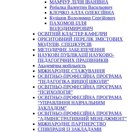
МАМЧУР ЛІДІЯ ІВАНІВНА
Рибалка Валентин Васильович
КЛОЧКО АЛЛА ОЛЕКСІЇВНА
Кулішов Володимир Сергійович
ПАХОМОВ ІЛЛЯ
ВОЛОДИМИРОВИЧ
ОСВІТНІЙ КЛАСТЕР КАФЕДРИ
ОРІЄНТОВНИЙ ПЕРЕЛІК ЗМІСТОВИХ
МОДУЛІВ, СПЕЦКУРСІВ
МЕТОДИЧНЕ ЗАБЕЗПЕЧЕННЯ
НАУКОВІ ПУБЛІКАЦІЇ НАУКОВО-
ПЕДАГОГІЧНИХ ПРАЦІВНИКІВ
Академічна мобільність
МІЖНАРОДНЕ СТАЖУВАННЯ
ОСВІТНЬО-ПРОФЕСІЙНА ПРОГРАМА
“ПЕДАГОГІКА ВИЩОЇ ШКОЛИ”
ОСВІТНЬО-ПРОФЕСІЙНА ПРОГРАМА
“ПСИХОЛОГІЯ”
ОСВІТНЬО-ПРОФЕСІЙНА ПРОГРАМА
“УПРАВЛІННЯ НАВЧАЛЬНИМ
ЗАКЛАДОМ”
ОСВІТНЬО-ПРОФЕСІЙНА ПРОГРАМА
“АДМІНІСТРАТИВНИЙ МЕНЕДЖМЕНТ”
МІЖНАРОДНЕ ПАРТНЕРСТВО
СПІВПРАЦЯ ІЗ ЗАКЛАДАМИ