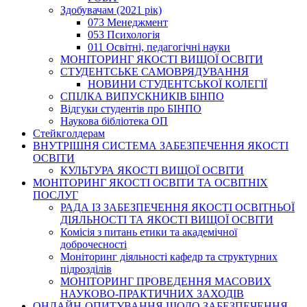
Здобувачам (2021 рік)
073 Менеджмент
053 Психологія
011 Освітні, педагогічні науки
МОНІТОРИНГ ЯКОСТІ ВИЩОЇ ОСВІТИ
СТУДЕНТСЬКЕ САМОВРЯДУВАННЯ
НОВИНИ СТУДЕНТСЬКОЇ КОЛЕГІЇ
СПІЛКА ВИПУСКНИКІВ БІНПО
Відгуки студентів про БІНПО
Наукова бібліотека ОП
Стейкголдерам
ВНУТРІШНЯ СИСТЕМА ЗАБЕЗПЕЧЕННЯ ЯКОСТІ
ОСВІТИ
КУЛЬТУРА ЯКОСТІ ВИЩОЇ ОСВІТИ
МОНІТОРИНГ ЯКОСТІ ОСВІТИ ТА ОСВІТНІХ
ПОСЛУГ
РАДА ІЗ ЗАБЕЗПЕЧЕННЯ ЯКОСТІ ОСВІТНЬОЇ
ДІЯЛЬНОСТІ ТА ЯКОСТІ ВИЩОЇ ОСВІТИ
Комісія з питань етики та академічної
доброчесності
Моніторинг діяльності кафедр та структурних
підрозділів
МОНІТОРИНГ ПРОВЕДЕННЯ МАСОВИХ
НАУКОВО-ПРАКТИЧНИХ ЗАХОДІВ
ОНЛАЙН-ОПИТУВАННЯ ЩОДО ЗАБЕЗПЕЧЕННЯ