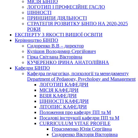
МІСІЯ БІНПО
ЛОГОТИП І ПРОФЕСІЙНЕ ГАСЛО
ЦІННОСТІ
ПРИНЦИПИ ДІЯЛЬНОСТІ
СТРАТЕГІЯ РОЗВИТКУ БІНПО НА 2020-2025
РОКИ
ЕКСПЕРТУ З ЯКОСТІ ВИЩОЇ ОСВІТИ
Керівництво БІНПО
Сидоренко В.В – директор
Кулішов Володимир Сергійович
Гірка Світлана Вікторівна
КУЧЕРЕНКО ІРИНА АНАТОЛІЇВНА
Кафедри БІНПО
Кафедра педагогіки, психології та менеджменту
Department of Pedagogy, Psychology and Management
ЛОГОТИП КАФЕДРИ
МІСІЯ КАФЕДРИ
ВІЗІЯ КАФЕДРИ
ЦІННОСТІ КАФЕДРИ
ЛІТОПИС КАФЕДРИ
Положення про кафедру ПП та М
Посадові інструкції кафедри ПП та М
CURRICULUM VITAE PROFILE
Герасименко Юлія Сергіївна
Сидоренко Вікторія Вікторівна