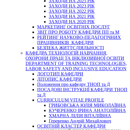
ЗАХОДИ НА 2025 РІК
ЗАХОДИ НА 2023 РІК
ЗАХОДИ НА 2022 РІК
ЗАХОДИ НА 2021 РІК
ЗАХОДИ НА 2020 РІК
МАРКЕТИНГ ОСВІТНІХ ПОСЛУГ
3BIT ПРО РОБОТУ КАФЕДРИ ПП та М
РЕЙТИНГ НАУКОВО-ПЕДАГОГІЧНИХ
ПРАЦІВНИКІВ КАФЕДРИ
БЕЗПЕКА ЖИТТЄДІЯЛЬНОСТІ
КАФЕДРА ТЕХНОЛОГІЙ НАВЧАННЯ,
ОХОРОНИ ПРАЦІ ТА ІНКЛЮЗИВНОЇ ОСВІТИ
DEPARTMENT OF TRAINING TECHNOLOGIES,
LABOR SAFETY AND INCLUSIVE EDUCATION
ЛОГОТИП КАФЕДРИ
ЛІТОПИС КАФЕДРИ
Положення про кафедру ТНОП та Д
ПОСАДОВІ ІНСТРУКЦІЇ КАФЕДРИ ТНОП
та Д
CURRICULUM VITAE PROFILE
ГРИБОВСЬКА ЮЛІЯ МИКОЛАЇВНА
КУЧЕРЕНКО ІРИНА АНАТОЛІЇВНА
ХМАРНА ЛІЛІЯ ВІТАЛІЇВНА
Геревенко Андрій Михайлович
ОСВІТНІЙ КЛАСТЕР КАФЕДРИ