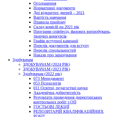
Оголошення
Нормативні документи
Дні відкритих дверей – 2021
Вартість навчання
Правила прийому
Склад комісій на 2021 рік
Програми співбесід, фахових випробувань,
творчих конкурсів
Графік вступної кампанії
Перелік документів для вступу
Перелік спеціальностей
Накази про зарахування
Здобувачам
ЗДОБУВАЧАМ (2024 РІК)
ЗДОБУВАЧАМ (2023 РІК)
Здобувачам (2022 рік)
073 Менеджмент
053 Психологія
011 Освітні, педагогічні науки
Академічна доброчесність
Результати проведення директорських
контрольних робіт з ОП
ГОСТЬОВІ ЛЕКЦІЇ
РЕПОЗИТАРІЙ КВАЛІФІКАЦІЙНИХ
РОБІТ