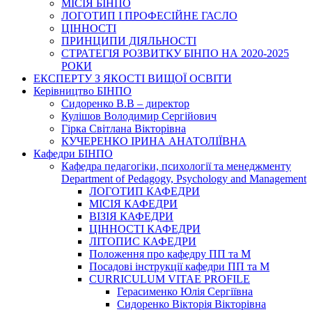
МІСІЯ БІНПО
ЛОГОТИП І ПРОФЕСІЙНЕ ГАСЛО
ЦІННОСТІ
ПРИНЦИПИ ДІЯЛЬНОСТІ
СТРАТЕГІЯ РОЗВИТКУ БІНПО НА 2020-2025
РОКИ
ЕКСПЕРТУ З ЯКОСТІ ВИЩОЇ ОСВІТИ
Керівництво БІНПО
Сидоренко В.В – директор
Кулішов Володимир Сергійович
Гірка Світлана Вікторівна
КУЧЕРЕНКО ІРИНА АНАТОЛІЇВНА
Кафедри БІНПО
Кафедра педагогіки, психології та менеджменту
Department of Pedagogy, Psychology and Management
ЛОГОТИП КАФЕДРИ
МІСІЯ КАФЕДРИ
ВІЗІЯ КАФЕДРИ
ЦІННОСТІ КАФЕДРИ
ЛІТОПИС КАФЕДРИ
Положення про кафедру ПП та М
Посадові інструкції кафедри ПП та М
CURRICULUM VITAE PROFILE
Герасименко Юлія Сергіївна
Сидоренко Вікторія Вікторівна