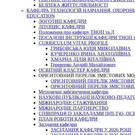
БЕЗПЕКА ЖИТТЄДІЯЛЬНОСТІ
КАФЕДРА ТЕХНОЛОГІЙ НАВЧАННЯ, ОХОРОНИ 
EDUCATION
ЛОГОТИП КАФЕДРИ
ЛІТОПИС КАФЕДРИ
Положення про кафедру ТНОП та Д
ПОСАДОВІ ІНСТРУКЦІЇ КАФЕДРИ ТНОП т
CURRICULUM VITAE PROFILE
ГРИБОВСЬКА ЮЛІЯ МИКОЛАЇВНА
КУЧЕРЕНКО ІРИНА АНАТОЛІЇВНА
ХМАРНА ЛІЛІЯ ВІТАЛІЇВНА
Геревенко Андрій Михайлович
ОСВІТНІЙ КЛАСТЕР КАФЕДРИ
ОРІЄНТОВНИЙ ПЕРЕЛІК ЗМІСТОВИХ МО
ОРІЄНТОВНИЙ ПЕРЕЛІК ЗМІСТОВИХ 
ОРІЄНТОВНИЙ ПЕРЕЛІК ЗМІСТОВИХ 
Методичне забезпечення кафедри
НАУКОВІ ПУБЛІКАЦІЇ НАУКОВО-ПЕДАГ
МІЖНАРОДНЕ СТАЖУВАННЯ
МІЖНАРОДНЕ ПАРТНЕРСТВО
СПІВПРАЦЯ ІЗ ЗАКЛАДАМИ П(П-Т)О, 
ПЛАН РОБОТИ КАФЕДРИ
Засідання кафедри
ЗАСІДАННЯ КАФЕДРИ У 2026 РОЦІ