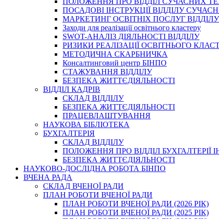
ПОЛОЖЕННЯ ПРО ВІДДІЛ СУЧАСНИХ Т
ПОСАДОВІ ІНСТРУКЦІЇ ВІДДІЛУ СУЧА
МАРКЕТИНГ ОСВІТНІХ ПОСЛУГ ВІДДІЛУ
Заходи для реалізації освітнього кластеру
SWOT-АНАЛІЗ ДІЯЛЬНОСТІ ВІДДІЛУ
РИЗИКИ РЕАЛІЗАЦІЇ ОСВІТНЬОГО КЛАС
МЕТОДИЧНА СКАРБНИЧКА
Консалтинговий центр БІНПО
СТАЖУВАННЯ ВІДДІЛУ
БЕЗПЕКА ЖИТТЄДІЯЛЬНОСТІ
ВІДДІЛ КАДРІВ
СКЛАД ВІДДІЛУ
БЕЗПЕКА ЖИТТЄДІЯЛЬНОСТІ
ПРАЦЕВЛАШТУВАННЯ
НАУКОВА БІБЛІОТЕКА
БУХГАЛТЕРІЯ
СКЛАД ВІДДІЛУ
ПОЛОЖЕННЯ ПРО ВІДДІЛ БУХГАЛТЕРІЇ 
БЕЗПЕКА ЖИТТЄДІЯЛЬНОСТІ
НАУКОВО-ДОСЛІДНА РОБОТА БІНПО
ВЧЕНА РАДА
СКЛАД ВЧЕНОЇ РАДИ
ПЛАН РОБОТИ ВЧЕНОЇ РАДИ
ПЛАН РОБОТИ ВЧЕНОЇ РАДИ (2026 РІК)
ПЛАН РОБОТИ ВЧЕНОЇ РАДИ (2025 РІК)