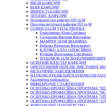
МІСІЯ КАФЕДРИ
ВІЗІЯ КАФЕДРИ
ЦІННОСТІ КАФЕДРИ
ЛІТОПИС КАФЕДРИ
Положення про кафедру ПП та М
Посадові інструкції кафедри ПП та М
CURRICULUM VITAE PROFILE
Герасименко Юлія Сергіївна
Сидоренко Вікторія Вікторівна
МАМЧУР ЛІДІЯ ІВАНІВНА
Рибалка Валентин Васильович
КЛОЧКО АЛЛА ОЛЕКСІЇВНА
Кулішов Володимир Сергійович
ПАХОМОВ ІЛЛЯ ВОЛОДИМИРОВИЧ
ОСВІТНІЙ КЛАСТЕР КАФЕДРИ
ОРІЄНТОВНИЙ ПЕРЕЛІК ЗМІСТОВИХ МО
МЕТОДИЧНЕ ЗАБЕЗПЕЧЕННЯ
НАУКОВІ ПУБЛІКАЦІЇ НАУКОВО-ПЕДАГ
Академічна мобільність
МІЖНАРОДНЕ СТАЖУВАННЯ
ОСВІТНЬО-ПРОФЕСІЙНА ПРОГРАМА “П
ОСВІТНЬО-ПРОФЕСІЙНА ПРОГРАМА “ПС
ОСВІТНЬО-ПРОФЕСІЙНА ПРОГРАМА “У
ОСВІТНЬО-ПРОФЕСІЙНА ПРОГРАМА “А
МІЖНАРОДНЕ ПАРТНЕРСТВО