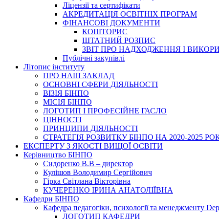
Ліцензії та сертифікати
АКРЕДИТАЦІЯ ОСВІТНІХ ПРОГРАМ
ФІНАНСОВІ ДОКУМЕНТИ
КОШТОРИС
ШТАТНИЙ РОЗПИС
ЗВІТ ПРО НАДХОДЖЕННЯ І ВИКОР
Публічні закупівлі
Літопис інституту
ПРО НАШ ЗАКЛАД
ОСНОВНІ СФЕРИ ДІЯЛЬНОСТІ
ВІЗІЯ БІНПО
МІСІЯ БІНПО
ЛОГОТИП І ПРОФЕСІЙНЕ ГАСЛО
ЦІННОСТІ
ПРИНЦИПИ ДІЯЛЬНОСТІ
СТРАТЕГІЯ РОЗВИТКУ БІНПО НА 2020-2025 РО
ЕКСПЕРТУ З ЯКОСТІ ВИЩОЇ ОСВІТИ
Керівництво БІНПО
Сидоренко В.В – директор
Кулішов Володимир Сергійович
Гірка Світлана Вікторівна
КУЧЕРЕНКО ІРИНА АНАТОЛІЇВНА
Кафедри БІНПО
Кафедра педагогіки, психології та менеджменту Dep
ЛОГОТИП КАФЕДРИ