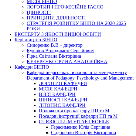
МІСІЯ БІНПО
ЛОГОТИП І ПРОФЕСІЙНЕ ГАСЛО
ЦІННОСТІ
ПРИНЦИПИ ДІЯЛЬНОСТІ
СТРАТЕГІЯ РОЗВИТКУ БІНПО НА 2020-2025
РОКИ
ЕКСПЕРТУ З ЯКОСТІ ВИЩОЇ ОСВІТИ
Керівництво БІНПО
Сидоренко В.В – директор
Кулішов Володимир Сергійович
Гірка Світлана Вікторівна
КУЧЕРЕНКО ІРИНА АНАТОЛІЇВНА
Кафедри БІНПО
Кафедра педагогіки, психології та менеджменту
Department of Pedagogy, Psychology and Management
ЛОГОТИП КАФЕДРИ
МІСІЯ КАФЕДРИ
ВІЗІЯ КАФЕДРИ
ЦІННОСТІ КАФЕДРИ
ЛІТОПИС КАФЕДРИ
Положення про кафедру ПП та М
Посадові інструкції кафедри ПП та М
CURRICULUM VITAE PROFILE
Герасименко Юлія Сергіївна
Сидоренко Вікторія Вікторівна