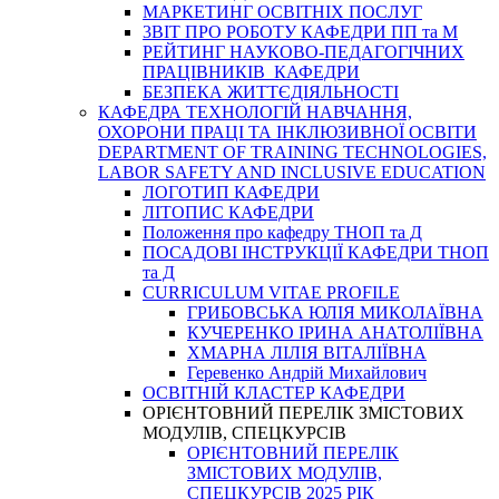
МАРКЕТИНГ ОСВІТНІХ ПОСЛУГ
3BIT ПРО РОБОТУ КАФЕДРИ ПП та М
РЕЙТИНГ НАУКОВО-ПЕДАГОГІЧНИХ
ПРАЦІВНИКІВ КАФЕДРИ
БЕЗПЕКА ЖИТТЄДІЯЛЬНОСТІ
КАФЕДРА ТЕХНОЛОГІЙ НАВЧАННЯ,
ОХОРОНИ ПРАЦІ ТА ІНКЛЮЗИВНОЇ ОСВІТИ
DEPARTMENT OF TRAINING TECHNOLOGIES,
LABOR SAFETY AND INCLUSIVE EDUCATION
ЛОГОТИП КАФЕДРИ
ЛІТОПИС КАФЕДРИ
Положення про кафедру ТНОП та Д
ПОСАДОВІ ІНСТРУКЦІЇ КАФЕДРИ ТНОП
та Д
CURRICULUM VITAE PROFILE
ГРИБОВСЬКА ЮЛІЯ МИКОЛАЇВНА
КУЧЕРЕНКО ІРИНА АНАТОЛІЇВНА
ХМАРНА ЛІЛІЯ ВІТАЛІЇВНА
Геревенко Андрій Михайлович
ОСВІТНІЙ КЛАСТЕР КАФЕДРИ
ОРІЄНТОВНИЙ ПЕРЕЛІК ЗМІСТОВИХ
МОДУЛІВ, СПЕЦКУРСІВ
ОРІЄНТОВНИЙ ПЕРЕЛІК
ЗМІСТОВИХ МОДУЛІВ,
СПЕЦКУРСІВ 2025 РІК