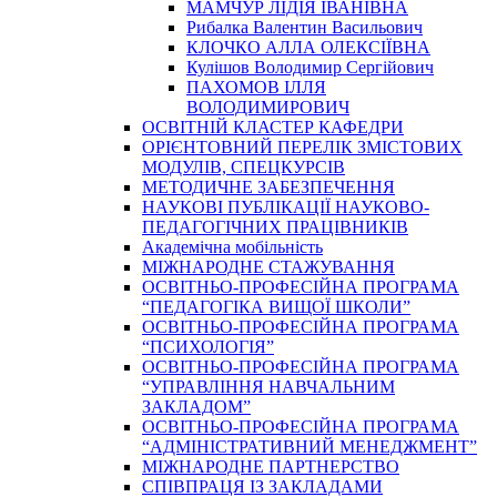
МАМЧУР ЛІДІЯ ІВАНІВНА
Рибалка Валентин Васильович
КЛОЧКО АЛЛА ОЛЕКСІЇВНА
Кулішов Володимир Сергійович
ПАХОМОВ ІЛЛЯ
ВОЛОДИМИРОВИЧ
ОСВІТНІЙ КЛАСТЕР КАФЕДРИ
ОРІЄНТОВНИЙ ПЕРЕЛІК ЗМІСТОВИХ
МОДУЛІВ, СПЕЦКУРСІВ
МЕТОДИЧНЕ ЗАБЕЗПЕЧЕННЯ
НАУКОВІ ПУБЛІКАЦІЇ НАУКОВО-
ПЕДАГОГІЧНИХ ПРАЦІВНИКІВ
Академічна мобільність
МІЖНАРОДНЕ СТАЖУВАННЯ
ОСВІТНЬО-ПРОФЕСІЙНА ПРОГРАМА
“ПЕДАГОГІКА ВИЩОЇ ШКОЛИ”
ОСВІТНЬО-ПРОФЕСІЙНА ПРОГРАМА
“ПСИХОЛОГІЯ”
ОСВІТНЬО-ПРОФЕСІЙНА ПРОГРАМА
“УПРАВЛІННЯ НАВЧАЛЬНИМ
ЗАКЛАДОМ”
ОСВІТНЬО-ПРОФЕСІЙНА ПРОГРАМА
“АДМІНІСТРАТИВНИЙ МЕНЕДЖМЕНТ”
МІЖНАРОДНЕ ПАРТНЕРСТВО
СПІВПРАЦЯ ІЗ ЗАКЛАДАМИ