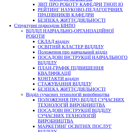
3BIT ПРО РОБОТУ КАФЕДРИ ТНОП ІО
РЕЙТИНГ НАУКОВО-ПЕДАГОГІЧНИХ
ПРАЦІВНИКІВ КАФЕДРИ
БЕЗПЕКА ЖИТТЄДІЯЛЬНОСТІ
Структурні підрозділи БІНПО
ВІДДІЛ НАВЧАЛЬНО-ОРГАНІЗАЦІЙНОЇ
РОБОТИ
СКЛАД відділу
ОСВІТНІЙ КЛАСТЕР ВІДДІЛУ
Положення про навчальний вiддiл
ПОСАДОВІ ІНСТРУКЦІЇ НАВЧАЛЬНОГО
ВІДДІЛУ
ПЛАН-ГРАФІК ПІДВИЩЕННЯ
КВАЛІФІКАЦІЇ
КОНТАКТИ відділу
СТАЖУВАННЯ ВІДДІЛУ
БЕЗПЕКА ЖИТТЄДІЯЛЬНОСТІ
Відділ сучасних технологій виробництва
ПОЛОЖЕННЯ ПРО ВІДДІЛ СУЧАСНИХ
ТЕХНОЛОГІЙ ВИРОБНИЦТВА
ПОСАДОВІ ІНСТРУКЦІЇ ВІДДІЛУ
СУЧАСНИХ ТЕХНОЛОГІЙ
ВИРОБНИЦТВА
МАРКЕТИНГ ОСВІТНІХ ПОСЛУГ
ВІДДІЛУ