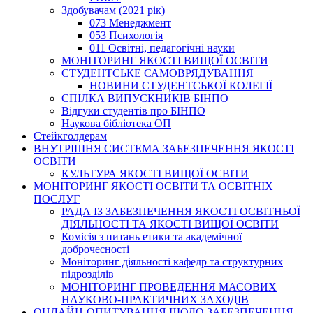
Здобувачам (2021 рік)
073 Менеджмент
053 Психологія
011 Освітні, педагогічні науки
МОНІТОРИНГ ЯКОСТІ ВИЩОЇ ОСВІТИ
СТУДЕНТСЬКЕ САМОВРЯДУВАННЯ
НОВИНИ СТУДЕНТСЬКОЇ КОЛЕГІЇ
СПІЛКА ВИПУСКНИКІВ БІНПО
Відгуки студентів про БІНПО
Наукова бібліотека ОП
Стейкголдерам
ВНУТРІШНЯ СИСТЕМА ЗАБЕЗПЕЧЕННЯ ЯКОСТІ
ОСВІТИ
КУЛЬТУРА ЯКОСТІ ВИЩОЇ ОСВІТИ
МОНІТОРИНГ ЯКОСТІ ОСВІТИ ТА ОСВІТНІХ
ПОСЛУГ
РАДА ІЗ ЗАБЕЗПЕЧЕННЯ ЯКОСТІ ОСВІТНЬОЇ
ДІЯЛЬНОСТІ ТА ЯКОСТІ ВИЩОЇ ОСВІТИ
Комісія з питань етики та академічної
доброчесності
Моніторинг діяльності кафедр та структурних
підрозділів
МОНІТОРИНГ ПРОВЕДЕННЯ МАСОВИХ
НАУКОВО-ПРАКТИЧНИХ ЗАХОДІВ
ОНЛАЙН-ОПИТУВАННЯ ЩОДО ЗАБЕЗПЕЧЕННЯ