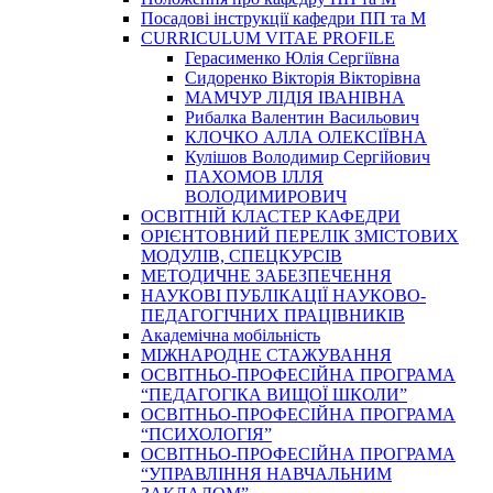
Посадові інструкції кафедри ПП та М
CURRICULUM VITAE PROFILE
Герасименко Юлія Сергіївна
Сидоренко Вікторія Вікторівна
МАМЧУР ЛІДІЯ ІВАНІВНА
Рибалка Валентин Васильович
КЛОЧКО АЛЛА ОЛЕКСІЇВНА
Кулішов Володимир Сергійович
ПАХОМОВ ІЛЛЯ
ВОЛОДИМИРОВИЧ
ОСВІТНІЙ КЛАСТЕР КАФЕДРИ
ОРІЄНТОВНИЙ ПЕРЕЛІК ЗМІСТОВИХ
МОДУЛІВ, СПЕЦКУРСІВ
МЕТОДИЧНЕ ЗАБЕЗПЕЧЕННЯ
НАУКОВІ ПУБЛІКАЦІЇ НАУКОВО-
ПЕДАГОГІЧНИХ ПРАЦІВНИКІВ
Академічна мобільність
МІЖНАРОДНЕ СТАЖУВАННЯ
ОСВІТНЬО-ПРОФЕСІЙНА ПРОГРАМА
“ПЕДАГОГІКА ВИЩОЇ ШКОЛИ”
ОСВІТНЬО-ПРОФЕСІЙНА ПРОГРАМА
“ПСИХОЛОГІЯ”
ОСВІТНЬО-ПРОФЕСІЙНА ПРОГРАМА
“УПРАВЛІННЯ НАВЧАЛЬНИМ