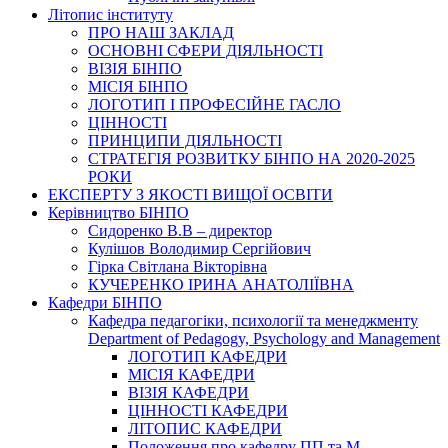
Літопис інституту
ПРО НАШ ЗАКЛАД
ОСНОВНІ СФЕРИ ДІЯЛЬНОСТІ
ВІЗІЯ БІНПО
МІСІЯ БІНПО
ЛОГОТИП І ПРОФЕСІЙНЕ ГАСЛО
ЦІННОСТІ
ПРИНЦИПИ ДІЯЛЬНОСТІ
СТРАТЕГІЯ РОЗВИТКУ БІНПО НА 2020-2025
РОКИ
ЕКСПЕРТУ З ЯКОСТІ ВИЩОЇ ОСВІТИ
Керівництво БІНПО
Сидоренко В.В – директор
Кулішов Володимир Сергійович
Гірка Світлана Вікторівна
КУЧЕРЕНКО ІРИНА АНАТОЛІЇВНА
Кафедри БІНПО
Кафедра педагогіки, психології та менеджменту
Department of Pedagogy, Psychology and Management
ЛОГОТИП КАФЕДРИ
МІСІЯ КАФЕДРИ
ВІЗІЯ КАФЕДРИ
ЦІННОСТІ КАФЕДРИ
ЛІТОПИС КАФЕДРИ
Положення про кафедру ПП та М