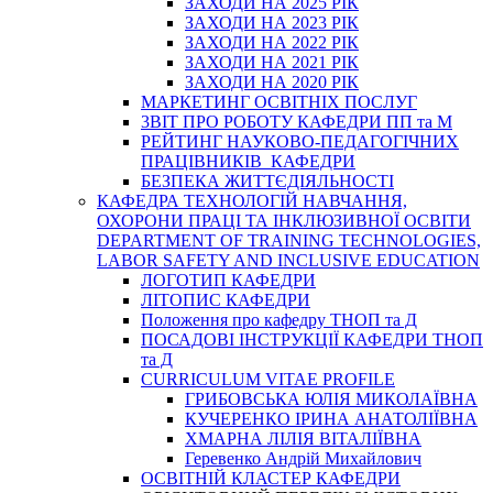
ЗАХОДИ НА 2025 РІК
ЗАХОДИ НА 2023 РІК
ЗАХОДИ НА 2022 РІК
ЗАХОДИ НА 2021 РІК
ЗАХОДИ НА 2020 РІК
МАРКЕТИНГ ОСВІТНІХ ПОСЛУГ
3BIT ПРО РОБОТУ КАФЕДРИ ПП та М
РЕЙТИНГ НАУКОВО-ПЕДАГОГІЧНИХ
ПРАЦІВНИКІВ КАФЕДРИ
БЕЗПЕКА ЖИТТЄДІЯЛЬНОСТІ
КАФЕДРА ТЕХНОЛОГІЙ НАВЧАННЯ,
ОХОРОНИ ПРАЦІ ТА ІНКЛЮЗИВНОЇ ОСВІТИ
DEPARTMENT OF TRAINING TECHNOLOGIES,
LABOR SAFETY AND INCLUSIVE EDUCATION
ЛОГОТИП КАФЕДРИ
ЛІТОПИС КАФЕДРИ
Положення про кафедру ТНОП та Д
ПОСАДОВІ ІНСТРУКЦІЇ КАФЕДРИ ТНОП
та Д
CURRICULUM VITAE PROFILE
ГРИБОВСЬКА ЮЛІЯ МИКОЛАЇВНА
КУЧЕРЕНКО ІРИНА АНАТОЛІЇВНА
ХМАРНА ЛІЛІЯ ВІТАЛІЇВНА
Геревенко Андрій Михайлович
ОСВІТНІЙ КЛАСТЕР КАФЕДРИ