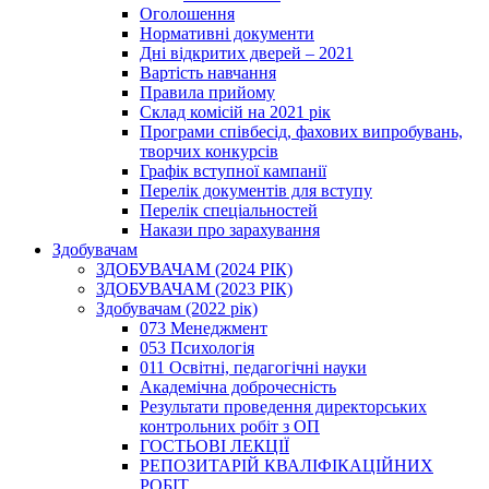
Оголошення
Нормативні документи
Дні відкритих дверей – 2021
Вартість навчання
Правила прийому
Склад комісій на 2021 рік
Програми співбесід, фахових випробувань,
творчих конкурсів
Графік вступної кампанії
Перелік документів для вступу
Перелік спеціальностей
Накази про зарахування
Здобувачам
ЗДОБУВАЧАМ (2024 РІК)
ЗДОБУВАЧАМ (2023 РІК)
Здобувачам (2022 рік)
073 Менеджмент
053 Психологія
011 Освітні, педагогічні науки
Академічна доброчесність
Результати проведення директорських
контрольних робіт з ОП
ГОСТЬОВІ ЛЕКЦІЇ
РЕПОЗИТАРІЙ КВАЛІФІКАЦІЙНИХ
РОБІТ