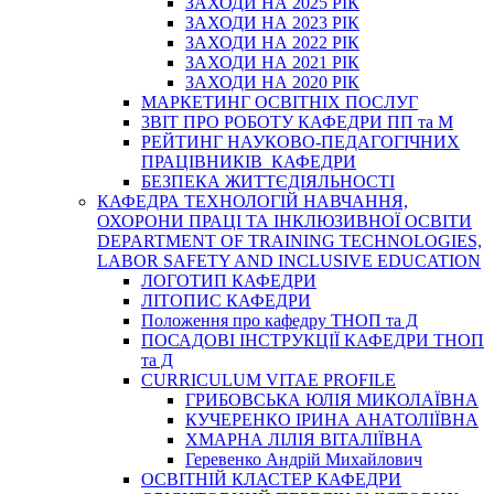
ЗАХОДИ НА 2025 РІК
ЗАХОДИ НА 2023 РІК
ЗАХОДИ НА 2022 РІК
ЗАХОДИ НА 2021 РІК
ЗАХОДИ НА 2020 РІК
МАРКЕТИНГ ОСВІТНІХ ПОСЛУГ
3BIT ПРО РОБОТУ КАФЕДРИ ПП та М
РЕЙТИНГ НАУКОВО-ПЕДАГОГІЧНИХ
ПРАЦІВНИКІВ КАФЕДРИ
БЕЗПЕКА ЖИТТЄДІЯЛЬНОСТІ
КАФЕДРА ТЕХНОЛОГІЙ НАВЧАННЯ,
ОХОРОНИ ПРАЦІ ТА ІНКЛЮЗИВНОЇ ОСВІТИ
DEPARTMENT OF TRAINING TECHNOLOGIES,
LABOR SAFETY AND INCLUSIVE EDUCATION
ЛОГОТИП КАФЕДРИ
ЛІТОПИС КАФЕДРИ
Положення про кафедру ТНОП та Д
ПОСАДОВІ ІНСТРУКЦІЇ КАФЕДРИ ТНОП
та Д
CURRICULUM VITAE PROFILE
ГРИБОВСЬКА ЮЛІЯ МИКОЛАЇВНА
КУЧЕРЕНКО ІРИНА АНАТОЛІЇВНА
ХМАРНА ЛІЛІЯ ВІТАЛІЇВНА
Геревенко Андрій Михайлович
ОСВІТНІЙ КЛАСТЕР КАФЕДРИ