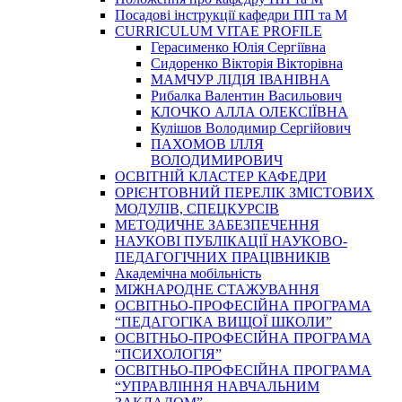
Посадові інструкції кафедри ПП та М
CURRICULUM VITAE PROFILE
Герасименко Юлія Сергіївна
Сидоренко Вікторія Вікторівна
МАМЧУР ЛІДІЯ ІВАНІВНА
Рибалка Валентин Васильович
КЛОЧКО АЛЛА ОЛЕКСІЇВНА
Кулішов Володимир Сергійович
ПАХОМОВ ІЛЛЯ
ВОЛОДИМИРОВИЧ
ОСВІТНІЙ КЛАСТЕР КАФЕДРИ
ОРІЄНТОВНИЙ ПЕРЕЛІК ЗМІСТОВИХ
МОДУЛІВ, СПЕЦКУРСІВ
МЕТОДИЧНЕ ЗАБЕЗПЕЧЕННЯ
НАУКОВІ ПУБЛІКАЦІЇ НАУКОВО-
ПЕДАГОГІЧНИХ ПРАЦІВНИКІВ
Академічна мобільність
МІЖНАРОДНЕ СТАЖУВАННЯ
ОСВІТНЬО-ПРОФЕСІЙНА ПРОГРАМА
“ПЕДАГОГІКА ВИЩОЇ ШКОЛИ”
ОСВІТНЬО-ПРОФЕСІЙНА ПРОГРАМА
“ПСИХОЛОГІЯ”
ОСВІТНЬО-ПРОФЕСІЙНА ПРОГРАМА
“УПРАВЛІННЯ НАВЧАЛЬНИМ