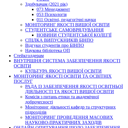
Здобувачам (2021 рік)
073 Менеджмент
053 Психологія
011 Освітні, педагогічні науки
МОНІТОРИНГ ЯКОСТІ ВИЩОЇ ОСВІТИ
СТУДЕНТСЬКЕ САМОВРЯДУВАННЯ
НОВИНИ СТУДЕНТСЬКОЇ КОЛЕГІЇ
СПІЛКА ВИПУСКНИКІВ БІНПО
Відгуки студентів про БІНПО
Наукова бібліотека ОП
Стейкголдерам
ВНУТРІШНЯ СИСТЕМА ЗАБЕЗПЕЧЕННЯ ЯКОСТІ
ОСВІТИ
КУЛЬТУРА ЯКОСТІ ВИЩОЇ ОСВІТИ
МОНІТОРИНГ ЯКОСТІ ОСВІТИ ТА ОСВІТНІХ
ПОСЛУГ
РАДА ІЗ ЗАБЕЗПЕЧЕННЯ ЯКОСТІ ОСВІТНЬОЇ
ДІЯЛЬНОСТІ ТА ЯКОСТІ ВИЩОЇ ОСВІТИ
Комісія з питань етики та академічної
доброчесності
Моніторинг діяльності кафедр та структурних
підрозділів
МОНІТОРИНГ ПРОВЕДЕННЯ МАСОВИХ
НАУКОВО-ПРАКТИЧНИХ ЗАХОДІВ
ОНЛАЙН-ОПИТУВАННЯ ЩОДО ЗАБЕЗПЕЧЕННЯ