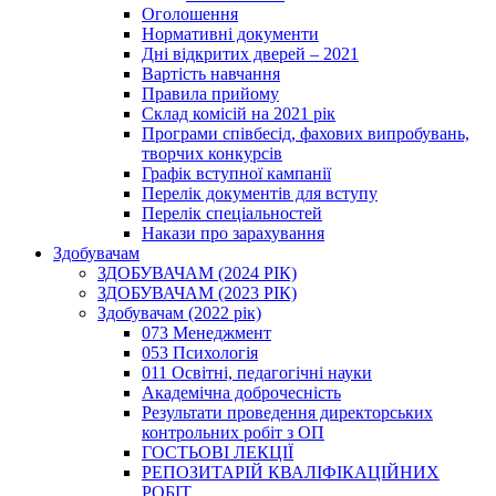
Оголошення
Нормативні документи
Дні відкритих дверей – 2021
Вартість навчання
Правила прийому
Склад комісій на 2021 рік
Програми співбесід, фахових випробувань,
творчих конкурсів
Графік вступної кампанії
Перелік документів для вступу
Перелік спеціальностей
Накази про зарахування
Здобувачам
ЗДОБУВАЧАМ (2024 РІК)
ЗДОБУВАЧАМ (2023 РІК)
Здобувачам (2022 рік)
073 Менеджмент
053 Психологія
011 Освітні, педагогічні науки
Академічна доброчесність
Результати проведення директорських
контрольних робіт з ОП
ГОСТЬОВІ ЛЕКЦІЇ
РЕПОЗИТАРІЙ КВАЛІФІКАЦІЙНИХ
РОБІТ