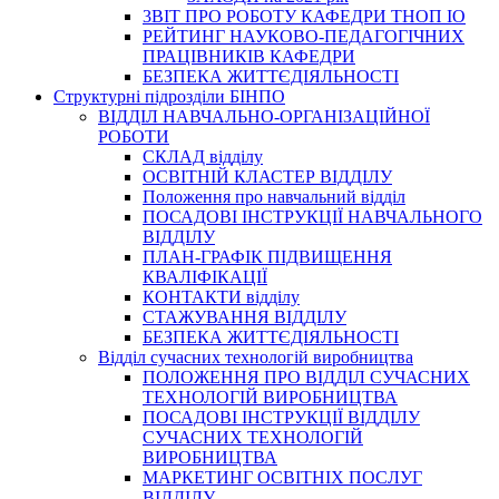
3BIT ПРО РОБОТУ КАФЕДРИ ТНОП ІО
РЕЙТИНГ НАУКОВО-ПЕДАГОГІЧНИХ
ПРАЦІВНИКІВ КАФЕДРИ
БЕЗПЕКА ЖИТТЄДІЯЛЬНОСТІ
Структурні підрозділи БІНПО
ВІДДІЛ НАВЧАЛЬНО-ОРГАНІЗАЦІЙНОЇ
РОБОТИ
СКЛАД відділу
ОСВІТНІЙ КЛАСТЕР ВІДДІЛУ
Положення про навчальний вiддiл
ПОСАДОВІ ІНСТРУКЦІЇ НАВЧАЛЬНОГО
ВІДДІЛУ
ПЛАН-ГРАФІК ПІДВИЩЕННЯ
КВАЛІФІКАЦІЇ
КОНТАКТИ відділу
СТАЖУВАННЯ ВІДДІЛУ
БЕЗПЕКА ЖИТТЄДІЯЛЬНОСТІ
Відділ сучасних технологій виробництва
ПОЛОЖЕННЯ ПРО ВІДДІЛ СУЧАСНИХ
ТЕХНОЛОГІЙ ВИРОБНИЦТВА
ПОСАДОВІ ІНСТРУКЦІЇ ВІДДІЛУ
СУЧАСНИХ ТЕХНОЛОГІЙ
ВИРОБНИЦТВА
МАРКЕТИНГ ОСВІТНІХ ПОСЛУГ
ВІДДІЛУ