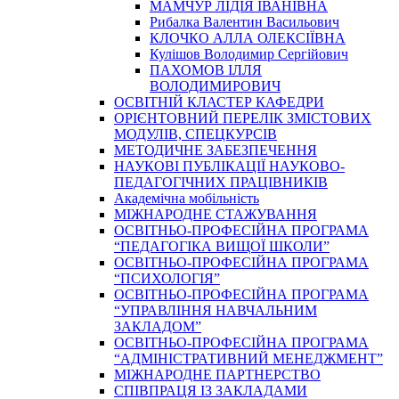
МАМЧУР ЛІДІЯ ІВАНІВНА
Рибалка Валентин Васильович
КЛОЧКО АЛЛА ОЛЕКСІЇВНА
Кулішов Володимир Сергійович
ПАХОМОВ ІЛЛЯ
ВОЛОДИМИРОВИЧ
ОСВІТНІЙ КЛАСТЕР КАФЕДРИ
ОРІЄНТОВНИЙ ПЕРЕЛІК ЗМІСТОВИХ
МОДУЛІВ, СПЕЦКУРСІВ
МЕТОДИЧНЕ ЗАБЕЗПЕЧЕННЯ
НАУКОВІ ПУБЛІКАЦІЇ НАУКОВО-
ПЕДАГОГІЧНИХ ПРАЦІВНИКІВ
Академічна мобільність
МІЖНАРОДНЕ СТАЖУВАННЯ
ОСВІТНЬО-ПРОФЕСІЙНА ПРОГРАМА
“ПЕДАГОГІКА ВИЩОЇ ШКОЛИ”
ОСВІТНЬО-ПРОФЕСІЙНА ПРОГРАМА
“ПСИХОЛОГІЯ”
ОСВІТНЬО-ПРОФЕСІЙНА ПРОГРАМА
“УПРАВЛІННЯ НАВЧАЛЬНИМ
ЗАКЛАДОМ”
ОСВІТНЬО-ПРОФЕСІЙНА ПРОГРАМА
“АДМІНІСТРАТИВНИЙ МЕНЕДЖМЕНТ”
МІЖНАРОДНЕ ПАРТНЕРСТВО
СПІВПРАЦЯ ІЗ ЗАКЛАДАМИ