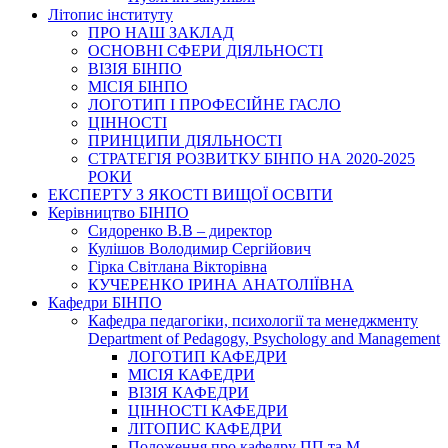
Літопис інституту
ПРО НАШ ЗАКЛАД
ОСНОВНІ СФЕРИ ДІЯЛЬНОСТІ
ВІЗІЯ БІНПО
МІСІЯ БІНПО
ЛОГОТИП І ПРОФЕСІЙНЕ ГАСЛО
ЦІННОСТІ
ПРИНЦИПИ ДІЯЛЬНОСТІ
СТРАТЕГІЯ РОЗВИТКУ БІНПО НА 2020-2025
РОКИ
ЕКСПЕРТУ З ЯКОСТІ ВИЩОЇ ОСВІТИ
Керівництво БІНПО
Сидоренко В.В – директор
Кулішов Володимир Сергійович
Гірка Світлана Вікторівна
КУЧЕРЕНКО ІРИНА АНАТОЛІЇВНА
Кафедри БІНПО
Кафедра педагогіки, психології та менеджменту
Department of Pedagogy, Psychology and Management
ЛОГОТИП КАФЕДРИ
МІСІЯ КАФЕДРИ
ВІЗІЯ КАФЕДРИ
ЦІННОСТІ КАФЕДРИ
ЛІТОПИС КАФЕДРИ
Положення про кафедру ПП та М