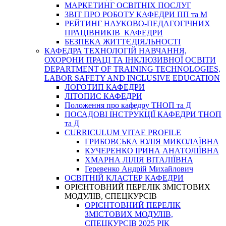
МАРКЕТИНГ ОСВІТНІХ ПОСЛУГ
3BIT ПРО РОБОТУ КАФЕДРИ ПП та М
РЕЙТИНГ НАУКОВО-ПЕДАГОГІЧНИХ
ПРАЦІВНИКІВ КАФЕДРИ
БЕЗПЕКА ЖИТТЄДІЯЛЬНОСТІ
КАФЕДРА ТЕХНОЛОГІЙ НАВЧАННЯ,
ОХОРОНИ ПРАЦІ ТА ІНКЛЮЗИВНОЇ ОСВІТИ
DEPARTMENT OF TRAINING TECHNOLOGIES,
LABOR SAFETY AND INCLUSIVE EDUCATION
ЛОГОТИП КАФЕДРИ
ЛІТОПИС КАФЕДРИ
Положення про кафедру ТНОП та Д
ПОСАДОВІ ІНСТРУКЦІЇ КАФЕДРИ ТНОП
та Д
CURRICULUM VITAE PROFILE
ГРИБОВСЬКА ЮЛІЯ МИКОЛАЇВНА
КУЧЕРЕНКО ІРИНА АНАТОЛІЇВНА
ХМАРНА ЛІЛІЯ ВІТАЛІЇВНА
Геревенко Андрій Михайлович
ОСВІТНІЙ КЛАСТЕР КАФЕДРИ
ОРІЄНТОВНИЙ ПЕРЕЛІК ЗМІСТОВИХ
МОДУЛІВ, СПЕЦКУРСІВ
ОРІЄНТОВНИЙ ПЕРЕЛІК
ЗМІСТОВИХ МОДУЛІВ,
СПЕЦКУРСІВ 2025 РІК