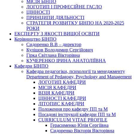
МІСІЯ БІНПО
ЛОГОТИП І ПРОФЕСІЙНЕ ГАСЛО
ЦІННОСТІ
ПРИНЦИПИ ДІЯЛЬНОСТІ
СТРАТЕГІЯ РОЗВИТКУ БІНПО НА 2020-2025
РОКИ
ЕКСПЕРТУ З ЯКОСТІ ВИЩОЇ ОСВІТИ
Керівництво БІНПО
Сидоренко В.В – директор
Кулішов Володимир Сергійович
Гірка Світлана Вікторівна
КУЧЕРЕНКО ІРИНА АНАТОЛІЇВНА
Кафедри БІНПО
Кафедра педагогіки, психології та менеджменту
Department of Pedagogy, Psychology and Management
ЛОГОТИП КАФЕДРИ
МІСІЯ КАФЕДРИ
ВІЗІЯ КАФЕДРИ
ЦІННОСТІ КАФЕДРИ
ЛІТОПИС КАФЕДРИ
Положення про кафедру ПП та М
Посадові інструкції кафедри ПП та М
CURRICULUM VITAE PROFILE
Герасименко Юлія Сергіївна
Сидоренко Вікторія Вікторівна