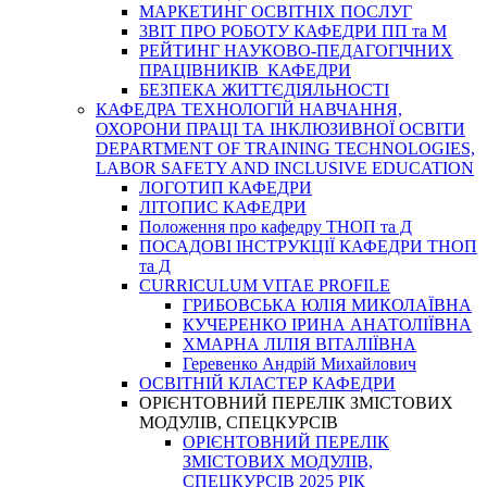
МАРКЕТИНГ ОСВІТНІХ ПОСЛУГ
3BIT ПРО РОБОТУ КАФЕДРИ ПП та М
РЕЙТИНГ НАУКОВО-ПЕДАГОГІЧНИХ
ПРАЦІВНИКІВ КАФЕДРИ
БЕЗПЕКА ЖИТТЄДІЯЛЬНОСТІ
КАФЕДРА ТЕХНОЛОГІЙ НАВЧАННЯ,
ОХОРОНИ ПРАЦІ ТА ІНКЛЮЗИВНОЇ ОСВІТИ
DEPARTMENT OF TRAINING TECHNOLOGIES,
LABOR SAFETY AND INCLUSIVE EDUCATION
ЛОГОТИП КАФЕДРИ
ЛІТОПИС КАФЕДРИ
Положення про кафедру ТНОП та Д
ПОСАДОВІ ІНСТРУКЦІЇ КАФЕДРИ ТНОП
та Д
CURRICULUM VITAE PROFILE
ГРИБОВСЬКА ЮЛІЯ МИКОЛАЇВНА
КУЧЕРЕНКО ІРИНА АНАТОЛІЇВНА
ХМАРНА ЛІЛІЯ ВІТАЛІЇВНА
Геревенко Андрій Михайлович
ОСВІТНІЙ КЛАСТЕР КАФЕДРИ
ОРІЄНТОВНИЙ ПЕРЕЛІК ЗМІСТОВИХ
МОДУЛІВ, СПЕЦКУРСІВ
ОРІЄНТОВНИЙ ПЕРЕЛІК
ЗМІСТОВИХ МОДУЛІВ,
СПЕЦКУРСІВ 2025 РІК