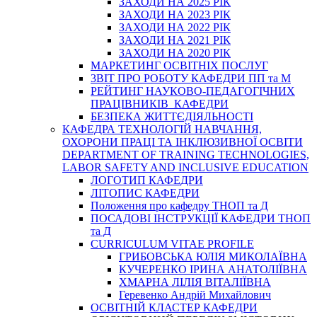
ЗАХОДИ НА 2025 РІК
ЗАХОДИ НА 2023 РІК
ЗАХОДИ НА 2022 РІК
ЗАХОДИ НА 2021 РІК
ЗАХОДИ НА 2020 РІК
МАРКЕТИНГ ОСВІТНІХ ПОСЛУГ
3BIT ПРО РОБОТУ КАФЕДРИ ПП та М
РЕЙТИНГ НАУКОВО-ПЕДАГОГІЧНИХ
ПРАЦІВНИКІВ КАФЕДРИ
БЕЗПЕКА ЖИТТЄДІЯЛЬНОСТІ
КАФЕДРА ТЕХНОЛОГІЙ НАВЧАННЯ,
ОХОРОНИ ПРАЦІ ТА ІНКЛЮЗИВНОЇ ОСВІТИ
DEPARTMENT OF TRAINING TECHNOLOGIES,
LABOR SAFETY AND INCLUSIVE EDUCATION
ЛОГОТИП КАФЕДРИ
ЛІТОПИС КАФЕДРИ
Положення про кафедру ТНОП та Д
ПОСАДОВІ ІНСТРУКЦІЇ КАФЕДРИ ТНОП
та Д
CURRICULUM VITAE PROFILE
ГРИБОВСЬКА ЮЛІЯ МИКОЛАЇВНА
КУЧЕРЕНКО ІРИНА АНАТОЛІЇВНА
ХМАРНА ЛІЛІЯ ВІТАЛІЇВНА
Геревенко Андрій Михайлович
ОСВІТНІЙ КЛАСТЕР КАФЕДРИ