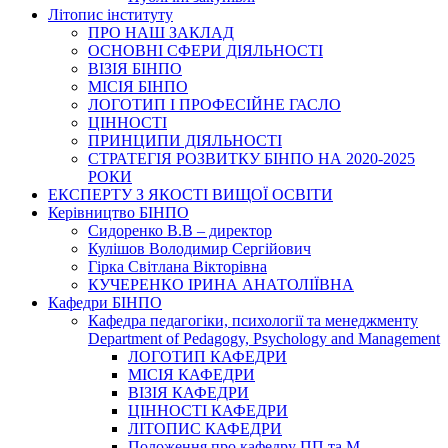
Літопис інституту
ПРО НАШ ЗАКЛАД
ОСНОВНІ СФЕРИ ДІЯЛЬНОСТІ
ВІЗІЯ БІНПО
МІСІЯ БІНПО
ЛОГОТИП І ПРОФЕСІЙНЕ ГАСЛО
ЦІННОСТІ
ПРИНЦИПИ ДІЯЛЬНОСТІ
СТРАТЕГІЯ РОЗВИТКУ БІНПО НА 2020-2025
РОКИ
ЕКСПЕРТУ З ЯКОСТІ ВИЩОЇ ОСВІТИ
Керівництво БІНПО
Сидоренко В.В – директор
Кулішов Володимир Сергійович
Гірка Світлана Вікторівна
КУЧЕРЕНКО ІРИНА АНАТОЛІЇВНА
Кафедри БІНПО
Кафедра педагогіки, психології та менеджменту
Department of Pedagogy, Psychology and Management
ЛОГОТИП КАФЕДРИ
МІСІЯ КАФЕДРИ
ВІЗІЯ КАФЕДРИ
ЦІННОСТІ КАФЕДРИ
ЛІТОПИС КАФЕДРИ
Положення про кафедру ПП та М