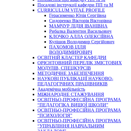
Посадові інструкції кафедри ПП та М
CURRICULUM VITAE PROFILE
Герасименко Юлія Сергіївна
Сидоренко Вікторія Вікторівна
МАМЧУР ЛІДІЯ ІВАНІВНА
Рибалка Валентин Васильович
КЛОЧКО АЛЛА ОЛЕКСІЇВНА
Кулішов Володимир Сергійович
ПАХОМОВ ІЛЛЯ
ВОЛОДИМИРОВИЧ
ОСВІТНІЙ КЛАСТЕР КАФЕДРИ
ОРІЄНТОВНИЙ ПЕРЕЛІК ЗМІСТОВИХ
МОДУЛІВ, СПЕЦКУРСІВ
МЕТОДИЧНЕ ЗАБЕЗПЕЧЕННЯ
НАУКОВІ ПУБЛІКАЦІЇ НАУКОВО-
ПЕДАГОГІЧНИХ ПРАЦІВНИКІВ
Академічна мобільність
МІЖНАРОДНЕ СТАЖУВАННЯ
ОСВІТНЬО-ПРОФЕСІЙНА ПРОГРАМА
“ПЕДАГОГІКА ВИЩОЇ ШКОЛИ”
ОСВІТНЬО-ПРОФЕСІЙНА ПРОГРАМА
“ПСИХОЛОГІЯ”
ОСВІТНЬО-ПРОФЕСІЙНА ПРОГРАМА
“УПРАВЛІННЯ НАВЧАЛЬНИМ