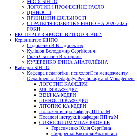
МІСІЯ БІНПО
ЛОГОТИП І ПРОФЕСІЙНЕ ГАСЛО
ЦІННОСТІ
ПРИНЦИПИ ДІЯЛЬНОСТІ
СТРАТЕГІЯ РОЗВИТКУ БІНПО НА 2020-2025
РОКИ
ЕКСПЕРТУ З ЯКОСТІ ВИЩОЇ ОСВІТИ
Керівництво БІНПО
Сидоренко В.В – директор
Кулішов Володимир Сергійович
Гірка Світлана Вікторівна
КУЧЕРЕНКО ІРИНА АНАТОЛІЇВНА
Кафедри БІНПО
Кафедра педагогіки, психології та менеджменту
Department of Pedagogy, Psychology and Management
ЛОГОТИП КАФЕДРИ
МІСІЯ КАФЕДРИ
ВІЗІЯ КАФЕДРИ
ЦІННОСТІ КАФЕДРИ
ЛІТОПИС КАФЕДРИ
Положення про кафедру ПП та М
Посадові інструкції кафедри ПП та М
CURRICULUM VITAE PROFILE
Герасименко Юлія Сергіївна
Сидоренко Вікторія Вікторівна