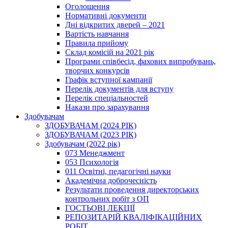
Оголошення
Нормативні документи
Дні відкритих дверей – 2021
Вартість навчання
Правила прийому
Склад комісій на 2021 рік
Програми співбесід, фахових випробувань,
творчих конкурсів
Графік вступної кампанії
Перелік документів для вступу
Перелік спеціальностей
Накази про зарахування
Здобувачам
ЗДОБУВАЧАМ (2024 РІК)
ЗДОБУВАЧАМ (2023 РІК)
Здобувачам (2022 рік)
073 Менеджмент
053 Психологія
011 Освітні, педагогічні науки
Академічна доброчесність
Результати проведення директорських
контрольних робіт з ОП
ГОСТЬОВІ ЛЕКЦІЇ
РЕПОЗИТАРІЙ КВАЛІФІКАЦІЙНИХ
РОБІТ