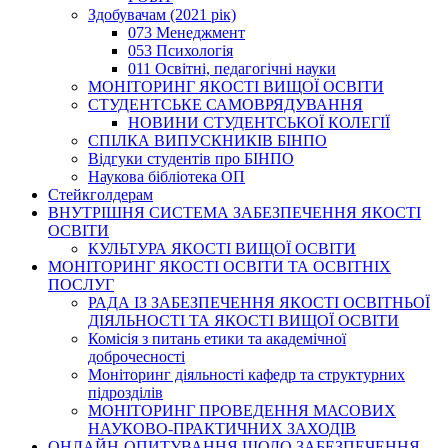
Здобувачам (2021 рік)
073 Менеджмент
053 Психологія
011 Освітні, педагогічні науки
МОНІТОРИНГ ЯКОСТІ ВИЩОЇ ОСВІТИ
СТУДЕНТСЬКЕ САМОВРЯДУВАННЯ
НОВИНИ СТУДЕНТСЬКОЇ КОЛЕГІЇ
СПІЛКА ВИПУСКНИКІВ БІНПО
Відгуки студентів про БІНПО
Наукова бібліотека ОП
Стейкголдерам
ВНУТРІШНЯ СИСТЕМА ЗАБЕЗПЕЧЕННЯ ЯКОСТІ
ОСВІТИ
КУЛЬТУРА ЯКОСТІ ВИЩОЇ ОСВІТИ
МОНІТОРИНГ ЯКОСТІ ОСВІТИ ТА ОСВІТНІХ
ПОСЛУГ
РАДА ІЗ ЗАБЕЗПЕЧЕННЯ ЯКОСТІ ОСВІТНЬОЇ
ДІЯЛЬНОСТІ ТА ЯКОСТІ ВИЩОЇ ОСВІТИ
Комісія з питань етики та академічної
доброчесності
Моніторинг діяльності кафедр та структурних
підрозділів
МОНІТОРИНГ ПРОВЕДЕННЯ МАСОВИХ
НАУКОВО-ПРАКТИЧНИХ ЗАХОДІВ
ОНЛАЙН-ОПИТУВАННЯ ЩОДО ЗАБЕЗПЕЧЕННЯ