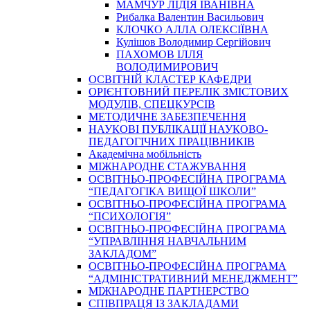
МАМЧУР ЛІДІЯ ІВАНІВНА
Рибалка Валентин Васильович
КЛОЧКО АЛЛА ОЛЕКСІЇВНА
Кулішов Володимир Сергійович
ПАХОМОВ ІЛЛЯ
ВОЛОДИМИРОВИЧ
ОСВІТНІЙ КЛАСТЕР КАФЕДРИ
ОРІЄНТОВНИЙ ПЕРЕЛІК ЗМІСТОВИХ
МОДУЛІВ, СПЕЦКУРСІВ
МЕТОДИЧНЕ ЗАБЕЗПЕЧЕННЯ
НАУКОВІ ПУБЛІКАЦІЇ НАУКОВО-
ПЕДАГОГІЧНИХ ПРАЦІВНИКІВ
Академічна мобільність
МІЖНАРОДНЕ СТАЖУВАННЯ
ОСВІТНЬО-ПРОФЕСІЙНА ПРОГРАМА
“ПЕДАГОГІКА ВИЩОЇ ШКОЛИ”
ОСВІТНЬО-ПРОФЕСІЙНА ПРОГРАМА
“ПСИХОЛОГІЯ”
ОСВІТНЬО-ПРОФЕСІЙНА ПРОГРАМА
“УПРАВЛІННЯ НАВЧАЛЬНИМ
ЗАКЛАДОМ”
ОСВІТНЬО-ПРОФЕСІЙНА ПРОГРАМА
“АДМІНІСТРАТИВНИЙ МЕНЕДЖМЕНТ”
МІЖНАРОДНЕ ПАРТНЕРСТВО
СПІВПРАЦЯ ІЗ ЗАКЛАДАМИ