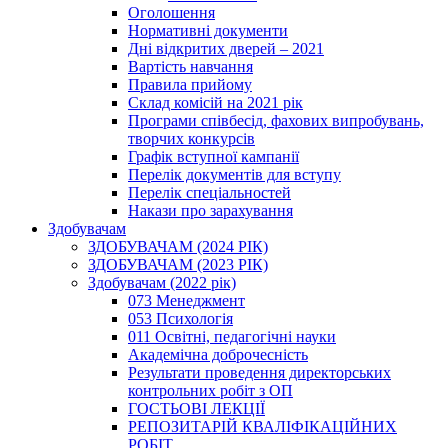
Оголошення
Нормативні документи
Дні відкритих дверей – 2021
Вартість навчання
Правила прийому
Склад комісій на 2021 рік
Програми співбесід, фахових випробувань,
творчих конкурсів
Графік вступної кампанії
Перелік документів для вступу
Перелік спеціальностей
Накази про зарахування
Здобувачам
ЗДОБУВАЧАМ (2024 РІК)
ЗДОБУВАЧАМ (2023 РІК)
Здобувачам (2022 рік)
073 Менеджмент
053 Психологія
011 Освітні, педагогічні науки
Академічна доброчесність
Результати проведення директорських
контрольних робіт з ОП
ГОСТЬОВІ ЛЕКЦІЇ
РЕПОЗИТАРІЙ КВАЛІФІКАЦІЙНИХ
РОБІТ