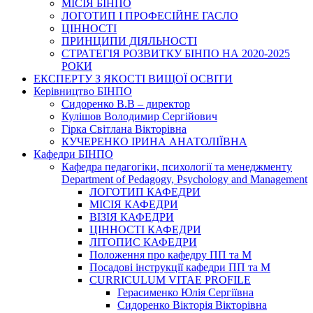
МІСІЯ БІНПО
ЛОГОТИП І ПРОФЕСІЙНЕ ГАСЛО
ЦІННОСТІ
ПРИНЦИПИ ДІЯЛЬНОСТІ
СТРАТЕГІЯ РОЗВИТКУ БІНПО НА 2020-2025
РОКИ
ЕКСПЕРТУ З ЯКОСТІ ВИЩОЇ ОСВІТИ
Керівництво БІНПО
Сидоренко В.В – директор
Кулішов Володимир Сергійович
Гірка Світлана Вікторівна
КУЧЕРЕНКО ІРИНА АНАТОЛІЇВНА
Кафедри БІНПО
Кафедра педагогіки, психології та менеджменту
Department of Pedagogy, Psychology and Management
ЛОГОТИП КАФЕДРИ
МІСІЯ КАФЕДРИ
ВІЗІЯ КАФЕДРИ
ЦІННОСТІ КАФЕДРИ
ЛІТОПИС КАФЕДРИ
Положення про кафедру ПП та М
Посадові інструкції кафедри ПП та М
CURRICULUM VITAE PROFILE
Герасименко Юлія Сергіївна
Сидоренко Вікторія Вікторівна