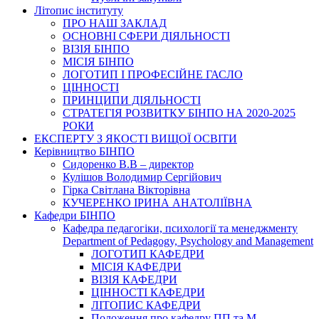
Літопис інституту
ПРО НАШ ЗАКЛАД
ОСНОВНІ СФЕРИ ДІЯЛЬНОСТІ
ВІЗІЯ БІНПО
МІСІЯ БІНПО
ЛОГОТИП І ПРОФЕСІЙНЕ ГАСЛО
ЦІННОСТІ
ПРИНЦИПИ ДІЯЛЬНОСТІ
СТРАТЕГІЯ РОЗВИТКУ БІНПО НА 2020-2025
РОКИ
ЕКСПЕРТУ З ЯКОСТІ ВИЩОЇ ОСВІТИ
Керівництво БІНПО
Сидоренко В.В – директор
Кулішов Володимир Сергійович
Гірка Світлана Вікторівна
КУЧЕРЕНКО ІРИНА АНАТОЛІЇВНА
Кафедри БІНПО
Кафедра педагогіки, психології та менеджменту
Department of Pedagogy, Psychology and Management
ЛОГОТИП КАФЕДРИ
МІСІЯ КАФЕДРИ
ВІЗІЯ КАФЕДРИ
ЦІННОСТІ КАФЕДРИ
ЛІТОПИС КАФЕДРИ
Положення про кафедру ПП та М