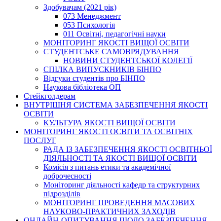
Здобувачам (2021 рік)
073 Менеджмент
053 Психологія
011 Освітні, педагогічні науки
МОНІТОРИНГ ЯКОСТІ ВИЩОЇ ОСВІТИ
СТУДЕНТСЬКЕ САМОВРЯДУВАННЯ
НОВИНИ СТУДЕНТСЬКОЇ КОЛЕГІЇ
СПІЛКА ВИПУСКНИКІВ БІНПО
Відгуки студентів про БІНПО
Наукова бібліотека ОП
Стейкголдерам
ВНУТРІШНЯ СИСТЕМА ЗАБЕЗПЕЧЕННЯ ЯКОСТІ
ОСВІТИ
КУЛЬТУРА ЯКОСТІ ВИЩОЇ ОСВІТИ
МОНІТОРИНГ ЯКОСТІ ОСВІТИ ТА ОСВІТНІХ
ПОСЛУГ
РАДА ІЗ ЗАБЕЗПЕЧЕННЯ ЯКОСТІ ОСВІТНЬОЇ
ДІЯЛЬНОСТІ ТА ЯКОСТІ ВИЩОЇ ОСВІТИ
Комісія з питань етики та академічної
доброчесності
Моніторинг діяльності кафедр та структурних
підрозділів
МОНІТОРИНГ ПРОВЕДЕННЯ МАСОВИХ
НАУКОВО-ПРАКТИЧНИХ ЗАХОДІВ
ОНЛАЙН-ОПИТУВАННЯ ЩОДО ЗАБЕЗПЕЧЕННЯ