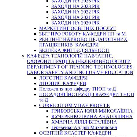
ЗАХОДИ НА 2025 РІК
ЗАХОДИ НА 2023 РІК
ЗАХОДИ НА 2022 РІК
ЗАХОДИ НА 2021 РІК
ЗАХОДИ НА 2020 РІК
МАРКЕТИНГ ОСВІТНІХ ПОСЛУГ
3BIT ПРО РОБОТУ КАФЕДРИ ПП та М
РЕЙТИНГ НАУКОВО-ПЕДАГОГІЧНИХ
ПРАЦІВНИКІВ КАФЕДРИ
БЕЗПЕКА ЖИТТЄДІЯЛЬНОСТІ
КАФЕДРА ТЕХНОЛОГІЙ НАВЧАННЯ,
ОХОРОНИ ПРАЦІ ТА ІНКЛЮЗИВНОЇ ОСВІТИ
DEPARTMENT OF TRAINING TECHNOLOGIES,
LABOR SAFETY AND INCLUSIVE EDUCATION
ЛОГОТИП КАФЕДРИ
ЛІТОПИС КАФЕДРИ
Положення про кафедру ТНОП та Д
ПОСАДОВІ ІНСТРУКЦІЇ КАФЕДРИ ТНОП
та Д
CURRICULUM VITAE PROFILE
ГРИБОВСЬКА ЮЛІЯ МИКОЛАЇВНА
КУЧЕРЕНКО ІРИНА АНАТОЛІЇВНА
ХМАРНА ЛІЛІЯ ВІТАЛІЇВНА
Геревенко Андрій Михайлович
ОСВІТНІЙ КЛАСТЕР КАФЕДРИ