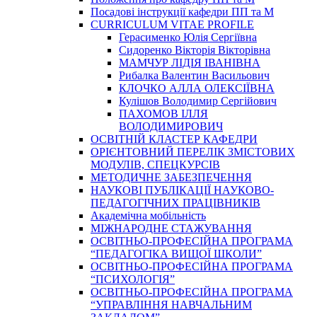
Посадові інструкції кафедри ПП та М
CURRICULUM VITAE PROFILE
Герасименко Юлія Сергіївна
Сидоренко Вікторія Вікторівна
МАМЧУР ЛІДІЯ ІВАНІВНА
Рибалка Валентин Васильович
КЛОЧКО АЛЛА ОЛЕКСІЇВНА
Кулішов Володимир Сергійович
ПАХОМОВ ІЛЛЯ
ВОЛОДИМИРОВИЧ
ОСВІТНІЙ КЛАСТЕР КАФЕДРИ
ОРІЄНТОВНИЙ ПЕРЕЛІК ЗМІСТОВИХ
МОДУЛІВ, СПЕЦКУРСІВ
МЕТОДИЧНЕ ЗАБЕЗПЕЧЕННЯ
НАУКОВІ ПУБЛІКАЦІЇ НАУКОВО-
ПЕДАГОГІЧНИХ ПРАЦІВНИКІВ
Академічна мобільність
МІЖНАРОДНЕ СТАЖУВАННЯ
ОСВІТНЬО-ПРОФЕСІЙНА ПРОГРАМА
“ПЕДАГОГІКА ВИЩОЇ ШКОЛИ”
ОСВІТНЬО-ПРОФЕСІЙНА ПРОГРАМА
“ПСИХОЛОГІЯ”
ОСВІТНЬО-ПРОФЕСІЙНА ПРОГРАМА
“УПРАВЛІННЯ НАВЧАЛЬНИМ