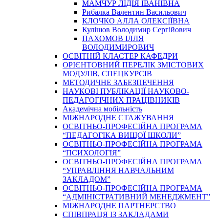
МАМЧУР ЛІДІЯ ІВАНІВНА
Рибалка Валентин Васильович
КЛОЧКО АЛЛА ОЛЕКСІЇВНА
Кулішов Володимир Сергійович
ПАХОМОВ ІЛЛЯ
ВОЛОДИМИРОВИЧ
ОСВІТНІЙ КЛАСТЕР КАФЕДРИ
ОРІЄНТОВНИЙ ПЕРЕЛІК ЗМІСТОВИХ
МОДУЛІВ, СПЕЦКУРСІВ
МЕТОДИЧНЕ ЗАБЕЗПЕЧЕННЯ
НАУКОВІ ПУБЛІКАЦІЇ НАУКОВО-
ПЕДАГОГІЧНИХ ПРАЦІВНИКІВ
Академічна мобільність
МІЖНАРОДНЕ СТАЖУВАННЯ
ОСВІТНЬО-ПРОФЕСІЙНА ПРОГРАМА
“ПЕДАГОГІКА ВИЩОЇ ШКОЛИ”
ОСВІТНЬО-ПРОФЕСІЙНА ПРОГРАМА
“ПСИХОЛОГІЯ”
ОСВІТНЬО-ПРОФЕСІЙНА ПРОГРАМА
“УПРАВЛІННЯ НАВЧАЛЬНИМ
ЗАКЛАДОМ”
ОСВІТНЬО-ПРОФЕСІЙНА ПРОГРАМА
“АДМІНІСТРАТИВНИЙ МЕНЕДЖМЕНТ”
МІЖНАРОДНЕ ПАРТНЕРСТВО
СПІВПРАЦЯ ІЗ ЗАКЛАДАМИ