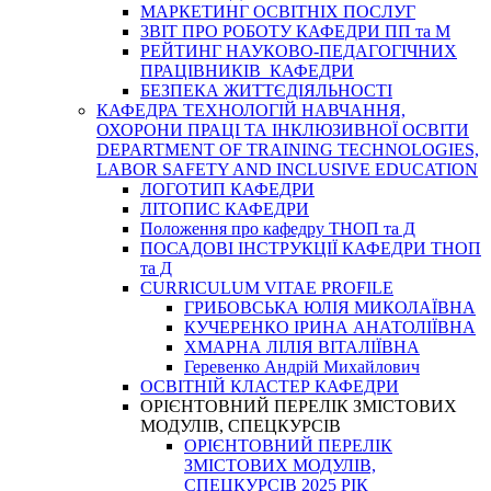
МАРКЕТИНГ ОСВІТНІХ ПОСЛУГ
3BIT ПРО РОБОТУ КАФЕДРИ ПП та М
РЕЙТИНГ НАУКОВО-ПЕДАГОГІЧНИХ
ПРАЦІВНИКІВ КАФЕДРИ
БЕЗПЕКА ЖИТТЄДІЯЛЬНОСТІ
КАФЕДРА ТЕХНОЛОГІЙ НАВЧАННЯ,
ОХОРОНИ ПРАЦІ ТА ІНКЛЮЗИВНОЇ ОСВІТИ
DEPARTMENT OF TRAINING TECHNOLOGIES,
LABOR SAFETY AND INCLUSIVE EDUCATION
ЛОГОТИП КАФЕДРИ
ЛІТОПИС КАФЕДРИ
Положення про кафедру ТНОП та Д
ПОСАДОВІ ІНСТРУКЦІЇ КАФЕДРИ ТНОП
та Д
CURRICULUM VITAE PROFILE
ГРИБОВСЬКА ЮЛІЯ МИКОЛАЇВНА
КУЧЕРЕНКО ІРИНА АНАТОЛІЇВНА
ХМАРНА ЛІЛІЯ ВІТАЛІЇВНА
Геревенко Андрій Михайлович
ОСВІТНІЙ КЛАСТЕР КАФЕДРИ
ОРІЄНТОВНИЙ ПЕРЕЛІК ЗМІСТОВИХ
МОДУЛІВ, СПЕЦКУРСІВ
ОРІЄНТОВНИЙ ПЕРЕЛІК
ЗМІСТОВИХ МОДУЛІВ,
СПЕЦКУРСІВ 2025 РІК