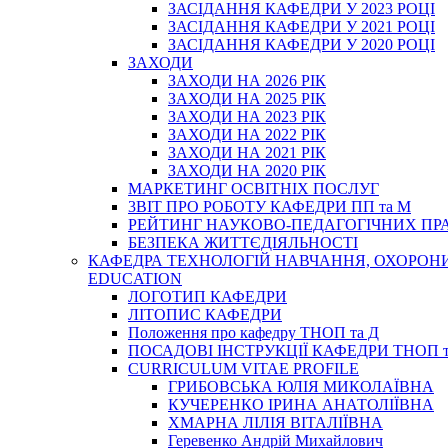
ЗАСІДАННЯ КАФЕДРИ У 2023 РОЦІ
ЗАСІДАННЯ КАФЕДРИ У 2021 РОЦІ
ЗАСІДАННЯ КАФЕДРИ У 2020 РОЦІ
ЗАХОДИ
ЗАХОДИ НА 2026 РІК
ЗАХОДИ НА 2025 РІК
ЗАХОДИ НА 2023 РІК
ЗАХОДИ НА 2022 РІК
ЗАХОДИ НА 2021 РІК
ЗАХОДИ НА 2020 РІК
МАРКЕТИНГ ОСВІТНІХ ПОСЛУГ
3BIT ПРО РОБОТУ КАФЕДРИ ПП та М
РЕЙТИНГ НАУКОВО-ПЕДАГОГІЧНИХ ПР
БЕЗПЕКА ЖИТТЄДІЯЛЬНОСТІ
КАФЕДРА ТЕХНОЛОГІЙ НАВЧАННЯ, ОХОРОНИ 
EDUCATION
ЛОГОТИП КАФЕДРИ
ЛІТОПИС КАФЕДРИ
Положення про кафедру ТНОП та Д
ПОСАДОВІ ІНСТРУКЦІЇ КАФЕДРИ ТНОП т
CURRICULUM VITAE PROFILE
ГРИБОВСЬКА ЮЛІЯ МИКОЛАЇВНА
КУЧЕРЕНКО ІРИНА АНАТОЛІЇВНА
ХМАРНА ЛІЛІЯ ВІТАЛІЇВНА
Геревенко Андрій Михайлович