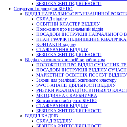
БЕЗПЕКА ЖИТТЄДІЯЛЬНОСТІ
Структурні підрозділи БІНПО
ВІДДІЛ НАВЧАЛЬНО-ОРГАНІЗАЦІЙНОЇ РОБОТ
СКЛАД відділу
ОСВІТНІЙ КЛАСТЕР ВІДДІЛУ
Положення про навчальний вiддiл
ПОСАДОВІ ІНСТРУКЦІЇ НАВЧАЛЬНОГО В
ПЛАН-ГРАФІК ПІДВИЩЕННЯ КВАЛІФІКА
КОНТАКТИ відділу
СТАЖУВАННЯ ВІДДІЛУ
БЕЗПЕКА ЖИТТЄДІЯЛЬНОСТІ
Відділ сучасних технологій виробництва
ПОЛОЖЕННЯ ПРО ВІДДІЛ СУЧАСНИХ Т
ПОСАДОВІ ІНСТРУКЦІЇ ВІДДІЛУ СУЧА
МАРКЕТИНГ ОСВІТНІХ ПОСЛУГ ВІДДІЛУ
Заходи для реалізації освітнього кластеру
SWOT-АНАЛІЗ ДІЯЛЬНОСТІ ВІДДІЛУ
РИЗИКИ РЕАЛІЗАЦІЇ ОСВІТНЬОГО КЛАС
МЕТОДИЧНА СКАРБНИЧКА
Консалтинговий центр БІНПО
СТАЖУВАННЯ ВІДДІЛУ
БЕЗПЕКА ЖИТТЄДІЯЛЬНОСТІ
ВІДДІЛ КАДРІВ
СКЛАД ВІДДІЛУ
БЕЗПЕКА ЖИТТЄДІЯЛЬНОСТІ