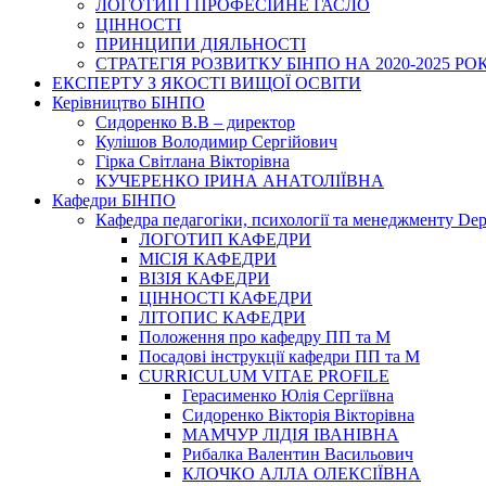
ЛОГОТИП І ПРОФЕСІЙНЕ ГАСЛО
ЦІННОСТІ
ПРИНЦИПИ ДІЯЛЬНОСТІ
СТРАТЕГІЯ РОЗВИТКУ БІНПО НА 2020-2025 РО
ЕКСПЕРТУ З ЯКОСТІ ВИЩОЇ ОСВІТИ
Керівництво БІНПО
Сидоренко В.В – директор
Кулішов Володимир Сергійович
Гірка Світлана Вікторівна
КУЧЕРЕНКО ІРИНА АНАТОЛІЇВНА
Кафедри БІНПО
Кафедра педагогіки, психології та менеджменту Dep
ЛОГОТИП КАФЕДРИ
МІСІЯ КАФЕДРИ
ВІЗІЯ КАФЕДРИ
ЦІННОСТІ КАФЕДРИ
ЛІТОПИС КАФЕДРИ
Положення про кафедру ПП та М
Посадові інструкції кафедри ПП та М
CURRICULUM VITAE PROFILE
Герасименко Юлія Сергіївна
Сидоренко Вікторія Вікторівна
МАМЧУР ЛІДІЯ ІВАНІВНА
Рибалка Валентин Васильович
КЛОЧКО АЛЛА ОЛЕКСІЇВНА