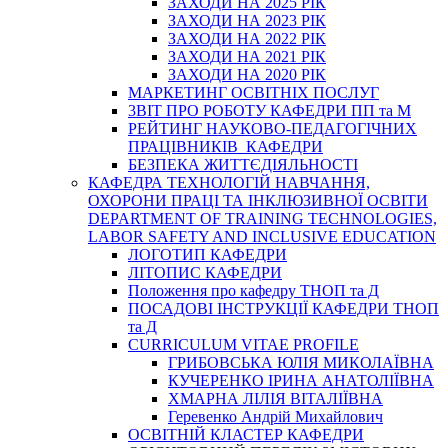
ЗАХОДИ НА 2025 РІК
ЗАХОДИ НА 2023 РІК
ЗАХОДИ НА 2022 РІК
ЗАХОДИ НА 2021 РІК
ЗАХОДИ НА 2020 РІК
МАРКЕТИНГ ОСВІТНІХ ПОСЛУГ
3BIT ПРО РОБОТУ КАФЕДРИ ПП та М
РЕЙТИНГ НАУКОВО-ПЕДАГОГІЧНИХ
ПРАЦІВНИКІВ КАФЕДРИ
БЕЗПЕКА ЖИТТЄДІЯЛЬНОСТІ
КАФЕДРА ТЕХНОЛОГІЙ НАВЧАННЯ,
ОХОРОНИ ПРАЦІ ТА ІНКЛЮЗИВНОЇ ОСВІТИ
DEPARTMENT OF TRAINING TECHNOLOGIES,
LABOR SAFETY AND INCLUSIVE EDUCATION
ЛОГОТИП КАФЕДРИ
ЛІТОПИС КАФЕДРИ
Положення про кафедру ТНОП та Д
ПОСАДОВІ ІНСТРУКЦІЇ КАФЕДРИ ТНОП
та Д
CURRICULUM VITAE PROFILE
ГРИБОВСЬКА ЮЛІЯ МИКОЛАЇВНА
КУЧЕРЕНКО ІРИНА АНАТОЛІЇВНА
ХМАРНА ЛІЛІЯ ВІТАЛІЇВНА
Геревенко Андрій Михайлович
ОСВІТНІЙ КЛАСТЕР КАФЕДРИ