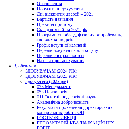
Оголошення
Нормативні документи
Дні відкритих дверей – 2021
Вартість навчання
Правила прийому
Склад комісій на 2021 рік
Програми співбесід, фахових випробувань,
творчих конкурсів
Графік вступної кампанії
Перелік документів для вступу
Перелік спеціальностей
Накази про зарахування
Здобувачам
ЗДОБУВАЧАМ (2024 РІК)
ЗДОБУВАЧАМ (2023 РІК)
Здобувачам (2022 рік)
073 Менеджмент
053 Психологія
011 Освітні, педагогічні науки
Академічна доброчесність
Результати проведення директорських
контрольних робіт з ОП
ГОСТЬОВІ ЛЕКЦІЇ
РЕПОЗИТАРІЙ КВАЛІФІКАЦІЙНИХ
РОБІТ