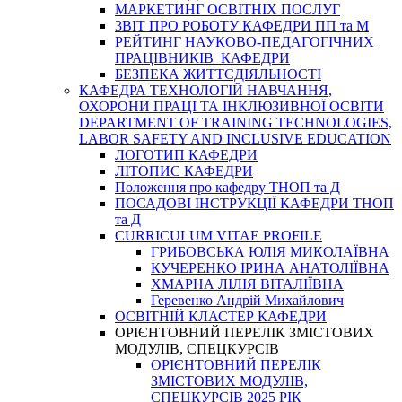
МАРКЕТИНГ ОСВІТНІХ ПОСЛУГ
3BIT ПРО РОБОТУ КАФЕДРИ ПП та М
РЕЙТИНГ НАУКОВО-ПЕДАГОГІЧНИХ
ПРАЦІВНИКІВ КАФЕДРИ
БЕЗПЕКА ЖИТТЄДІЯЛЬНОСТІ
КАФЕДРА ТЕХНОЛОГІЙ НАВЧАННЯ,
ОХОРОНИ ПРАЦІ ТА ІНКЛЮЗИВНОЇ ОСВІТИ
DEPARTMENT OF TRAINING TECHNOLOGIES,
LABOR SAFETY AND INCLUSIVE EDUCATION
ЛОГОТИП КАФЕДРИ
ЛІТОПИС КАФЕДРИ
Положення про кафедру ТНОП та Д
ПОСАДОВІ ІНСТРУКЦІЇ КАФЕДРИ ТНОП
та Д
CURRICULUM VITAE PROFILE
ГРИБОВСЬКА ЮЛІЯ МИКОЛАЇВНА
КУЧЕРЕНКО ІРИНА АНАТОЛІЇВНА
ХМАРНА ЛІЛІЯ ВІТАЛІЇВНА
Геревенко Андрій Михайлович
ОСВІТНІЙ КЛАСТЕР КАФЕДРИ
ОРІЄНТОВНИЙ ПЕРЕЛІК ЗМІСТОВИХ
МОДУЛІВ, СПЕЦКУРСІВ
ОРІЄНТОВНИЙ ПЕРЕЛІК
ЗМІСТОВИХ МОДУЛІВ,
СПЕЦКУРСІВ 2025 РІК