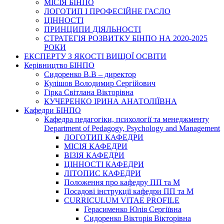
МІСІЯ БІНПО
ЛОГОТИП І ПРОФЕСІЙНЕ ГАСЛО
ЦІННОСТІ
ПРИНЦИПИ ДІЯЛЬНОСТІ
СТРАТЕГІЯ РОЗВИТКУ БІНПО НА 2020-2025
РОКИ
ЕКСПЕРТУ З ЯКОСТІ ВИЩОЇ ОСВІТИ
Керівництво БІНПО
Сидоренко В.В – директор
Кулішов Володимир Сергійович
Гірка Світлана Вікторівна
КУЧЕРЕНКО ІРИНА АНАТОЛІЇВНА
Кафедри БІНПО
Кафедра педагогіки, психології та менеджменту
Department of Pedagogy, Psychology and Management
ЛОГОТИП КАФЕДРИ
МІСІЯ КАФЕДРИ
ВІЗІЯ КАФЕДРИ
ЦІННОСТІ КАФЕДРИ
ЛІТОПИС КАФЕДРИ
Положення про кафедру ПП та М
Посадові інструкції кафедри ПП та М
CURRICULUM VITAE PROFILE
Герасименко Юлія Сергіївна
Сидоренко Вікторія Вікторівна