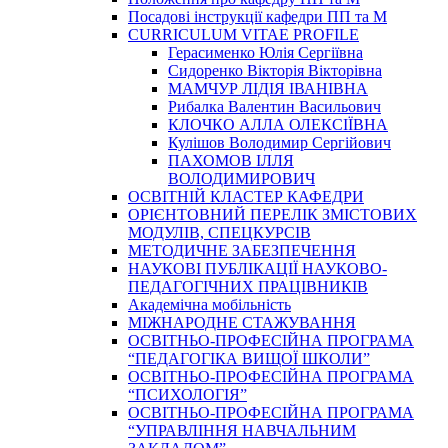
Посадові інструкції кафедри ПП та М
CURRICULUM VITAE PROFILE
Герасименко Юлія Сергіївна
Сидоренко Вікторія Вікторівна
МАМЧУР ЛІДІЯ ІВАНІВНА
Рибалка Валентин Васильович
КЛОЧКО АЛЛА ОЛЕКСІЇВНА
Кулішов Володимир Сергійович
ПАХОМОВ ІЛЛЯ
ВОЛОДИМИРОВИЧ
ОСВІТНІЙ КЛАСТЕР КАФЕДРИ
ОРІЄНТОВНИЙ ПЕРЕЛІК ЗМІСТОВИХ
МОДУЛІВ, СПЕЦКУРСІВ
МЕТОДИЧНЕ ЗАБЕЗПЕЧЕННЯ
НАУКОВІ ПУБЛІКАЦІЇ НАУКОВО-
ПЕДАГОГІЧНИХ ПРАЦІВНИКІВ
Академічна мобільність
МІЖНАРОДНЕ СТАЖУВАННЯ
ОСВІТНЬО-ПРОФЕСІЙНА ПРОГРАМА
“ПЕДАГОГІКА ВИЩОЇ ШКОЛИ”
ОСВІТНЬО-ПРОФЕСІЙНА ПРОГРАМА
“ПСИХОЛОГІЯ”
ОСВІТНЬО-ПРОФЕСІЙНА ПРОГРАМА
“УПРАВЛІННЯ НАВЧАЛЬНИМ