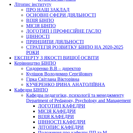
Літопис інституту
ПРО НАШ ЗАКЛАД
ОСНОВНІ СФЕРИ ДІЯЛЬНОСТІ
ВІЗІЯ БІНПО
МІСІЯ БІНПО
ЛОГОТИП І ПРОФЕСІЙНЕ ГАСЛО
ЦІННОСТІ
ПРИНЦИПИ ДІЯЛЬНОСТІ
СТРАТЕГІЯ РОЗВИТКУ БІНПО НА 2020-2025
РОКИ
ЕКСПЕРТУ З ЯКОСТІ ВИЩОЇ ОСВІТИ
Керівництво БІНПО
Сидоренко В.В – директор
Кулішов Володимир Сергійович
Гірка Світлана Вікторівна
КУЧЕРЕНКО ІРИНА АНАТОЛІЇВНА
Кафедри БІНПО
Кафедра педагогіки, психології та менеджменту
Department of Pedagogy, Psychology and Management
ЛОГОТИП КАФЕДРИ
МІСІЯ КАФЕДРИ
ВІЗІЯ КАФЕДРИ
ЦІННОСТІ КАФЕДРИ
ЛІТОПИС КАФЕДРИ
Положення про кафедру ПП та М