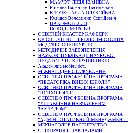
МАМЧУР ЛІДІЯ ІВАНІВНА
Рибалка Валентин Васильович
КЛОЧКО АЛЛА ОЛЕКСІЇВНА
Кулішов Володимир Сергійович
ПАХОМОВ ІЛЛЯ
ВОЛОДИМИРОВИЧ
ОСВІТНІЙ КЛАСТЕР КАФЕДРИ
ОРІЄНТОВНИЙ ПЕРЕЛІК ЗМІСТОВИХ
МОДУЛІВ, СПЕЦКУРСІВ
МЕТОДИЧНЕ ЗАБЕЗПЕЧЕННЯ
НАУКОВІ ПУБЛІКАЦІЇ НАУКОВО-
ПЕДАГОГІЧНИХ ПРАЦІВНИКІВ
Академічна мобільність
МІЖНАРОДНЕ СТАЖУВАННЯ
ОСВІТНЬО-ПРОФЕСІЙНА ПРОГРАМА
“ПЕДАГОГІКА ВИЩОЇ ШКОЛИ”
ОСВІТНЬО-ПРОФЕСІЙНА ПРОГРАМА
“ПСИХОЛОГІЯ”
ОСВІТНЬО-ПРОФЕСІЙНА ПРОГРАМА
“УПРАВЛІННЯ НАВЧАЛЬНИМ
ЗАКЛАДОМ”
ОСВІТНЬО-ПРОФЕСІЙНА ПРОГРАМА
“АДМІНІСТРАТИВНИЙ МЕНЕДЖМЕНТ”
МІЖНАРОДНЕ ПАРТНЕРСТВО
СПІВПРАЦЯ ІЗ ЗАКЛАДАМИ