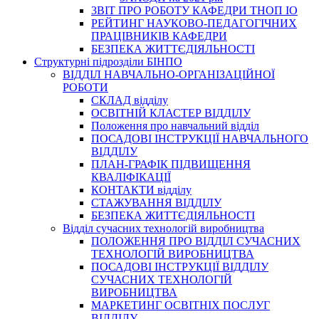
3BIT ПРО РОБОТУ КАФЕДРИ ТНОП ІО
РЕЙТИНГ НАУКОВО-ПЕДАГОГІЧНИХ
ПРАЦІВНИКІВ КАФЕДРИ
БЕЗПЕКА ЖИТТЄДІЯЛЬНОСТІ
Структурні підрозділи БІНПО
ВІДДІЛ НАВЧАЛЬНО-ОРГАНІЗАЦІЙНОЇ
РОБОТИ
СКЛАД відділу
ОСВІТНІЙ КЛАСТЕР ВІДДІЛУ
Положення про навчальний вiддiл
ПОСАДОВІ ІНСТРУКЦІЇ НАВЧАЛЬНОГО
ВІДДІЛУ
ПЛАН-ГРАФІК ПІДВИЩЕННЯ
КВАЛІФІКАЦІЇ
КОНТАКТИ відділу
СТАЖУВАННЯ ВІДДІЛУ
БЕЗПЕКА ЖИТТЄДІЯЛЬНОСТІ
Відділ сучасних технологій виробництва
ПОЛОЖЕННЯ ПРО ВІДДІЛ СУЧАСНИХ
ТЕХНОЛОГІЙ ВИРОБНИЦТВА
ПОСАДОВІ ІНСТРУКЦІЇ ВІДДІЛУ
СУЧАСНИХ ТЕХНОЛОГІЙ
ВИРОБНИЦТВА
МАРКЕТИНГ ОСВІТНІХ ПОСЛУГ
ВІДДІЛУ