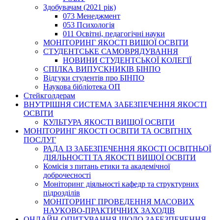
Здобувачам (2021 рік)
073 Менеджмент
053 Психологія
011 Освітні, педагогічні науки
МОНІТОРИНГ ЯКОСТІ ВИЩОЇ ОСВІТИ
СТУДЕНТСЬКЕ САМОВРЯДУВАННЯ
НОВИНИ СТУДЕНТСЬКОЇ КОЛЕГІЇ
СПІЛКА ВИПУСКНИКІВ БІНПО
Відгуки студентів про БІНПО
Наукова бібліотека ОП
Стейкголдерам
ВНУТРІШНЯ СИСТЕМА ЗАБЕЗПЕЧЕННЯ ЯКОСТІ
ОСВІТИ
КУЛЬТУРА ЯКОСТІ ВИЩОЇ ОСВІТИ
МОНІТОРИНГ ЯКОСТІ ОСВІТИ ТА ОСВІТНІХ
ПОСЛУГ
РАДА ІЗ ЗАБЕЗПЕЧЕННЯ ЯКОСТІ ОСВІТНЬОЇ
ДІЯЛЬНОСТІ ТА ЯКОСТІ ВИЩОЇ ОСВІТИ
Комісія з питань етики та академічної
доброчесності
Моніторинг діяльності кафедр та структурних
підрозділів
МОНІТОРИНГ ПРОВЕДЕННЯ МАСОВИХ
НАУКОВО-ПРАКТИЧНИХ ЗАХОДІВ
ОНЛАЙН-ОПИТУВАННЯ ЩОДО ЗАБЕЗПЕЧЕННЯ