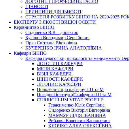
ЛОГОТИП І ПРОФЕСІЙНЕ ГАСЛО
ЦІННОСТІ
ПРИНЦИПИ ДІЯЛЬНОСТІ
СТРАТЕГІЯ РОЗВИТКУ БІНПО НА 2020-2025 РО
ЕКСПЕРТУ З ЯКОСТІ ВИЩОЇ ОСВІТИ
Керівництво БІНПО
Сидоренко В.В – директор
Кулішов Володимир Сергійович
Гірка Світлана Вікторівна
КУЧЕРЕНКО ІРИНА АНАТОЛІЇВНА
Кафедри БІНПО
Кафедра педагогіки, психології та менеджменту Dep
ЛОГОТИП КАФЕДРИ
МІСІЯ КАФЕДРИ
ВІЗІЯ КАФЕДРИ
ЦІННОСТІ КАФЕДРИ
ЛІТОПИС КАФЕДРИ
Положення про кафедру ПП та М
Посадові інструкції кафедри ПП та М
CURRICULUM VITAE PROFILE
Герасименко Юлія Сергіївна
Сидоренко Вікторія Вікторівна
МАМЧУР ЛІДІЯ ІВАНІВНА
Рибалка Валентин Васильович
КЛОЧКО АЛЛА ОЛЕКСІЇВНА