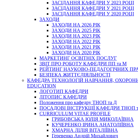
ЗАСІДАННЯ КАФЕДРИ У 2023 РОЦІ
ЗАСІДАННЯ КАФЕДРИ У 2021 РОЦІ
ЗАСІДАННЯ КАФЕДРИ У 2020 РОЦІ
ЗАХОДИ
ЗАХОДИ НА 2026 РІК
ЗАХОДИ НА 2025 РІК
ЗАХОДИ НА 2023 РІК
ЗАХОДИ НА 2022 РІК
ЗАХОДИ НА 2021 РІК
ЗАХОДИ НА 2020 РІК
МАРКЕТИНГ ОСВІТНІХ ПОСЛУГ
3BIT ПРО РОБОТУ КАФЕДРИ ПП та М
РЕЙТИНГ НАУКОВО-ПЕДАГОГІЧНИХ ПР
БЕЗПЕКА ЖИТТЄДІЯЛЬНОСТІ
КАФЕДРА ТЕХНОЛОГІЙ НАВЧАННЯ, ОХОРОНИ 
EDUCATION
ЛОГОТИП КАФЕДРИ
ЛІТОПИС КАФЕДРИ
Положення про кафедру ТНОП та Д
ПОСАДОВІ ІНСТРУКЦІЇ КАФЕДРИ ТНОП т
CURRICULUM VITAE PROFILE
ГРИБОВСЬКА ЮЛІЯ МИКОЛАЇВНА
КУЧЕРЕНКО ІРИНА АНАТОЛІЇВНА
ХМАРНА ЛІЛІЯ ВІТАЛІЇВНА
Геревенко Андрій Михайлович