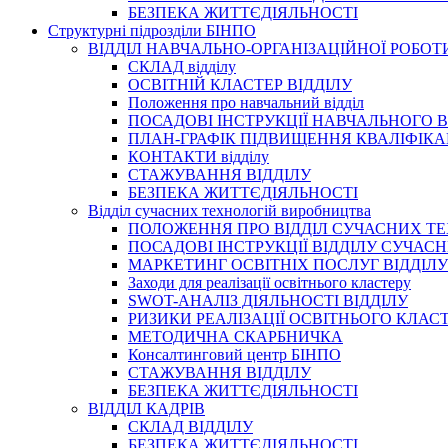
БЕЗПЕКА ЖИТТЄДІЯЛЬНОСТІ
Структурні підрозділи БІНПО
ВІДДІЛ НАВЧАЛЬНО-ОРГАНІЗАЦІЙНОЇ РОБОТ
СКЛАД відділу
ОСВІТНІЙ КЛАСТЕР ВІДДІЛУ
Положення про навчальний вiддiл
ПОСАДОВІ ІНСТРУКЦІЇ НАВЧАЛЬНОГО В
ПЛАН-ГРАФІК ПІДВИЩЕННЯ КВАЛІФІКА
КОНТАКТИ відділу
СТАЖУВАННЯ ВІДДІЛУ
БЕЗПЕКА ЖИТТЄДІЯЛЬНОСТІ
Відділ сучасних технологій виробництва
ПОЛОЖЕННЯ ПРО ВІДДІЛ СУЧАСНИХ Т
ПОСАДОВІ ІНСТРУКЦІЇ ВІДДІЛУ СУЧА
МАРКЕТИНГ ОСВІТНІХ ПОСЛУГ ВІДДІЛУ
Заходи для реалізації освітнього кластеру
SWOT-АНАЛІЗ ДІЯЛЬНОСТІ ВІДДІЛУ
РИЗИКИ РЕАЛІЗАЦІЇ ОСВІТНЬОГО КЛАС
МЕТОДИЧНА СКАРБНИЧКА
Консалтинговий центр БІНПО
СТАЖУВАННЯ ВІДДІЛУ
БЕЗПЕКА ЖИТТЄДІЯЛЬНОСТІ
ВІДДІЛ КАДРІВ
СКЛАД ВІДДІЛУ
БЕЗПЕКА ЖИТТЄДІЯЛЬНОСТІ