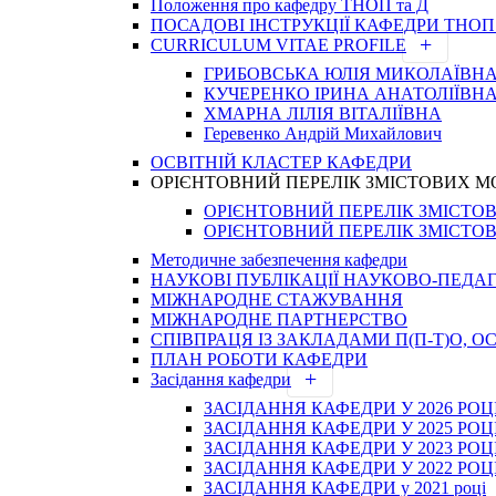
Положення про кафедру ТНОП та Д
ПОСАДОВІ ІНСТРУКЦІЇ КАФЕДРИ ТНОП 
CURRICULUM VITAE PROFILE
ГРИБОВСЬКА ЮЛІЯ МИКОЛАЇВН
КУЧЕРЕНКО ІРИНА АНАТОЛІЇВН
ХМАРНА ЛІЛІЯ ВІТАЛІЇВНА
Геревенко Андрій Михайлович
ОСВІТНІЙ КЛАСТЕР КАФЕДРИ
ОРІЄНТОВНИЙ ПЕРЕЛІК ЗМІСТОВИХ МО
ОРІЄНТОВНИЙ ПЕРЕЛІК ЗМІСТОВИ
ОРІЄНТОВНИЙ ПЕРЕЛІК ЗМІСТОВИ
Методичне забезпечення кафедри
НАУКОВІ ПУБЛІКАЦІЇ НАУКОВО-ПЕДА
МІЖНАРОДНЕ СТАЖУВАННЯ
МІЖНАРОДНЕ ПАРТНЕРСТВО
СПІВПРАЦЯ ІЗ ЗАКЛАДАМИ П(П-Т)О,
ПЛАН РОБОТИ КАФЕДРИ
Засідання кафедри
ЗАСІДАННЯ КАФЕДРИ У 2026 РОЦ
ЗАСІДАННЯ КАФЕДРИ У 2025 РОЦ
ЗАСІДАННЯ КАФЕДРИ У 2023 РОЦ
ЗАСІДАННЯ КАФЕДРИ У 2022 РОЦ
ЗАСІДАННЯ КАФЕДРИ у 2021 році