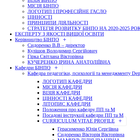
ВІЗІЯ БІНПО
МІСІЯ БІНПО
ЛОГОТИП І ПРОФЕСІЙНЕ ГАСЛО
ЦІННОСТІ
ПРИНЦИПИ ДІЯЛЬНОСТІ
СТРАТЕГІЯ РОЗВИТКУ БІНПО НА 2020-2025 РО
ЕКСПЕРТУ З ЯКОСТІ ВИЩОЇ ОСВІТИ
Керівництво БІНПО
Сидоренко В.В – директор
Кулішов Володимир Сергійович
Гірка Світлана Вікторівна
КУЧЕРЕНКО ІРИНА АНАТОЛІЇВНА
Кафедри БІНПО
Кафедра педагогіки, психології та менеджменту Dep
ЛОГОТИП КАФЕДРИ
МІСІЯ КАФЕДРИ
ВІЗІЯ КАФЕДРИ
ЦІННОСТІ КАФЕДРИ
ЛІТОПИС КАФЕДРИ
Положення про кафедру ПП та М
Посадові інструкції кафедри ПП та М
CURRICULUM VITAE PROFILE
Герасименко Юлія Сергіївна
Сидоренко Вікторія Вікторівна