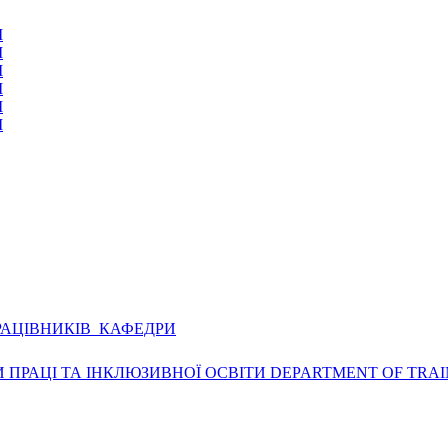
І
І
І
І
І
І
РАЦІВНИКІВ КАФЕДРИ
ПРАЦІ ТА ІНКЛЮЗИВНОЇ ОСВІТИ DEPARTMENT OF TRAI