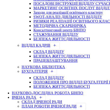
ПОСАДОВІ ІНСТРУКЦІЇ ВІДДІЛУ СУЧ
МАРКЕТИНГ ОСВІТНІХ ПОСЛУГ ВІДДІЛ
Заходи для реалізації освітнього кластеру
SWOT-АНАЛІЗ ДІЯЛЬНОСТІ ВІДДІЛУ
РИЗИКИ РЕАЛІЗАЦІЇ ОСВІТНЬОГО КЛА
МЕТОДИЧНА СКАРБНИЧКА
Консалтинговий центр БІНПО
СТАЖУВАННЯ ВІДДІЛУ
БЕЗПЕКА ЖИТТЄДІЯЛЬНОСТІ
ВІДДІЛ КАДРІВ
СКЛАД ВІДДІЛУ
БЕЗПЕКА ЖИТТЄДІЯЛЬНОСТІ
ПРАЦЕВЛАШТУВАННЯ
НАУКОВА БІБЛІОТЕКА
БУХГАЛТЕРІЯ
СКЛАД ВІДДІЛУ
ПОЛОЖЕННЯ ПРО ВІДДІЛ БУХГАЛТЕРІЇ
БЕЗПЕКА ЖИТТЄДІЯЛЬНОСТІ
НАУКОВО-ДОСЛІДНА РОБОТА БІНПО
ВЧЕНА РАДА
СКЛАД ВЧЕНОЇ РАДИ
ПЛАН РОБОТИ ВЧЕНОЇ РАДИ