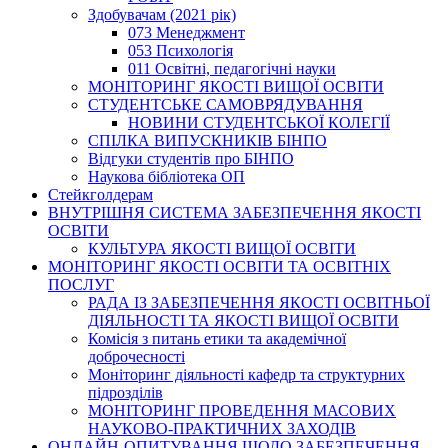
Здобувачам (2021 рік)
073 Менеджмент
053 Психологія
011 Освітні, педагогічні науки
МОНІТОРИНГ ЯКОСТІ ВИЩОЇ ОСВІТИ
СТУДЕНТСЬКЕ САМОВРЯДУВАННЯ
НОВИНИ СТУДЕНТСЬКОЇ КОЛЕГІЇ
СПІЛКА ВИПУСКНИКІВ БІНПО
Відгуки студентів про БІНПО
Наукова бібліотека ОП
Стейкголдерам
ВНУТРІШНЯ СИСТЕМА ЗАБЕЗПЕЧЕННЯ ЯКОСТІ
ОСВІТИ
КУЛЬТУРА ЯКОСТІ ВИЩОЇ ОСВІТИ
МОНІТОРИНГ ЯКОСТІ ОСВІТИ ТА ОСВІТНІХ
ПОСЛУГ
РАДА ІЗ ЗАБЕЗПЕЧЕННЯ ЯКОСТІ ОСВІТНЬОЇ
ДІЯЛЬНОСТІ ТА ЯКОСТІ ВИЩОЇ ОСВІТИ
Комісія з питань етики та академічної
доброчесності
Моніторинг діяльності кафедр та структурних
підрозділів
МОНІТОРИНГ ПРОВЕДЕННЯ МАСОВИХ
НАУКОВО-ПРАКТИЧНИХ ЗАХОДІВ
ОНЛАЙН-ОПИТУВАННЯ ЩОДО ЗАБЕЗПЕЧЕННЯ