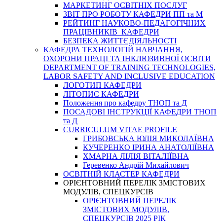
МАРКЕТИНГ ОСВІТНІХ ПОСЛУГ
3BIT ПРО РОБОТУ КАФЕДРИ ПП та М
РЕЙТИНГ НАУКОВО-ПЕДАГОГІЧНИХ
ПРАЦІВНИКІВ КАФЕДРИ
БЕЗПЕКА ЖИТТЄДІЯЛЬНОСТІ
КАФЕДРА ТЕХНОЛОГІЙ НАВЧАННЯ,
ОХОРОНИ ПРАЦІ ТА ІНКЛЮЗИВНОЇ ОСВІТИ
DEPARTMENT OF TRAINING TECHNOLOGIES,
LABOR SAFETY AND INCLUSIVE EDUCATION
ЛОГОТИП КАФЕДРИ
ЛІТОПИС КАФЕДРИ
Положення про кафедру ТНОП та Д
ПОСАДОВІ ІНСТРУКЦІЇ КАФЕДРИ ТНОП
та Д
CURRICULUM VITAE PROFILE
ГРИБОВСЬКА ЮЛІЯ МИКОЛАЇВНА
КУЧЕРЕНКО ІРИНА АНАТОЛІЇВНА
ХМАРНА ЛІЛІЯ ВІТАЛІЇВНА
Геревенко Андрій Михайлович
ОСВІТНІЙ КЛАСТЕР КАФЕДРИ
ОРІЄНТОВНИЙ ПЕРЕЛІК ЗМІСТОВИХ
МОДУЛІВ, СПЕЦКУРСІВ
ОРІЄНТОВНИЙ ПЕРЕЛІК
ЗМІСТОВИХ МОДУЛІВ,
СПЕЦКУРСІВ 2025 РІК