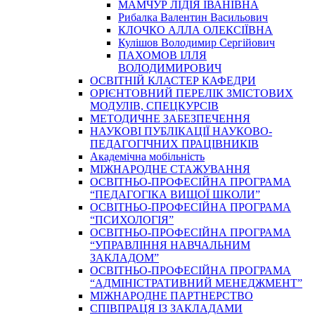
МАМЧУР ЛІДІЯ ІВАНІВНА
Рибалка Валентин Васильович
КЛОЧКО АЛЛА ОЛЕКСІЇВНА
Кулішов Володимир Сергійович
ПАХОМОВ ІЛЛЯ
ВОЛОДИМИРОВИЧ
ОСВІТНІЙ КЛАСТЕР КАФЕДРИ
ОРІЄНТОВНИЙ ПЕРЕЛІК ЗМІСТОВИХ
МОДУЛІВ, СПЕЦКУРСІВ
МЕТОДИЧНЕ ЗАБЕЗПЕЧЕННЯ
НАУКОВІ ПУБЛІКАЦІЇ НАУКОВО-
ПЕДАГОГІЧНИХ ПРАЦІВНИКІВ
Академічна мобільність
МІЖНАРОДНЕ СТАЖУВАННЯ
ОСВІТНЬО-ПРОФЕСІЙНА ПРОГРАМА
“ПЕДАГОГІКА ВИЩОЇ ШКОЛИ”
ОСВІТНЬО-ПРОФЕСІЙНА ПРОГРАМА
“ПСИХОЛОГІЯ”
ОСВІТНЬО-ПРОФЕСІЙНА ПРОГРАМА
“УПРАВЛІННЯ НАВЧАЛЬНИМ
ЗАКЛАДОМ”
ОСВІТНЬО-ПРОФЕСІЙНА ПРОГРАМА
“АДМІНІСТРАТИВНИЙ МЕНЕДЖМЕНТ”
МІЖНАРОДНЕ ПАРТНЕРСТВО
СПІВПРАЦЯ ІЗ ЗАКЛАДАМИ