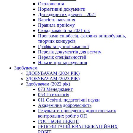
Оголошення
Нормативні документи
Дні відкритих дверей – 2021
Вартість навчання
Правила прийому
Склад комісій на 2021 рік
Програми співбесід, фахових випробувань,
творчих конкурсів
Графік вступної кампанії
Перелік документів для вступу
Перелік спеціальностей
Накази про зарахування
Здобувачам
ЗДОБУВАЧАМ (2024 РІК)
ЗДОБУВАЧАМ (2023 РІК)
Здобувачам (2022 рік)
073 Менеджмент
053 Психологія
011 Освітні, педагогічні науки
Академічна доброчесність
Результати проведення директорських
контрольних робіт з ОП
ГОСТЬОВІ ЛЕКЦІЇ
РЕПОЗИТАРІЙ КВАЛІФІКАЦІЙНИХ
РОБІТ