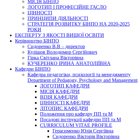
МІСІЯ БІНПО
ЛОГОТИП І ПРОФЕСІЙНЕ ГАСЛО
ЦІННОСТІ
ПРИНЦИПИ ДІЯЛЬНОСТІ
СТРАТЕГІЯ РОЗВИТКУ БІНПО НА 2020-2025
РОКИ
ЕКСПЕРТУ З ЯКОСТІ ВИЩОЇ ОСВІТИ
Керівництво БІНПО
Сидоренко В.В – директор
Кулішов Володимир Сергійович
Гірка Світлана Вікторівна
КУЧЕРЕНКО ІРИНА АНАТОЛІЇВНА
Кафедри БІНПО
Кафедра педагогіки, психології та менеджменту
Department of Pedagogy, Psychology and Management
ЛОГОТИП КАФЕДРИ
МІСІЯ КАФЕДРИ
ВІЗІЯ КАФЕДРИ
ЦІННОСТІ КАФЕДРИ
ЛІТОПИС КАФЕДРИ
Положення про кафедру ПП та М
Посадові інструкції кафедри ПП та М
CURRICULUM VITAE PROFILE
Герасименко Юлія Сергіївна
Сидоренко Вікторія Вікторівна