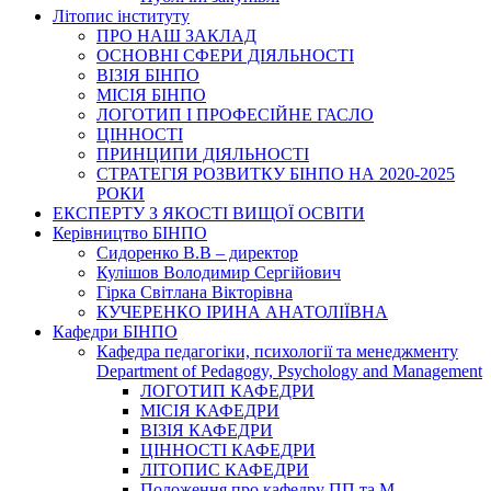
Літопис інституту
ПРО НАШ ЗАКЛАД
ОСНОВНІ СФЕРИ ДІЯЛЬНОСТІ
ВІЗІЯ БІНПО
МІСІЯ БІНПО
ЛОГОТИП І ПРОФЕСІЙНЕ ГАСЛО
ЦІННОСТІ
ПРИНЦИПИ ДІЯЛЬНОСТІ
СТРАТЕГІЯ РОЗВИТКУ БІНПО НА 2020-2025
РОКИ
ЕКСПЕРТУ З ЯКОСТІ ВИЩОЇ ОСВІТИ
Керівництво БІНПО
Сидоренко В.В – директор
Кулішов Володимир Сергійович
Гірка Світлана Вікторівна
КУЧЕРЕНКО ІРИНА АНАТОЛІЇВНА
Кафедри БІНПО
Кафедра педагогіки, психології та менеджменту
Department of Pedagogy, Psychology and Management
ЛОГОТИП КАФЕДРИ
МІСІЯ КАФЕДРИ
ВІЗІЯ КАФЕДРИ
ЦІННОСТІ КАФЕДРИ
ЛІТОПИС КАФЕДРИ
Положення про кафедру ПП та М