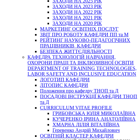
ЗАХОДИ НА 2025 РІК
ЗАХОДИ НА 2023 РІК
ЗАХОДИ НА 2022 РІК
ЗАХОДИ НА 2021 РІК
ЗАХОДИ НА 2020 РІК
МАРКЕТИНГ ОСВІТНІХ ПОСЛУГ
3BIT ПРО РОБОТУ КАФЕДРИ ПП та М
РЕЙТИНГ НАУКОВО-ПЕДАГОГІЧНИХ
ПРАЦІВНИКІВ КАФЕДРИ
БЕЗПЕКА ЖИТТЄДІЯЛЬНОСТІ
КАФЕДРА ТЕХНОЛОГІЙ НАВЧАННЯ,
ОХОРОНИ ПРАЦІ ТА ІНКЛЮЗИВНОЇ ОСВІТИ
DEPARTMENT OF TRAINING TECHNOLOGIES,
LABOR SAFETY AND INCLUSIVE EDUCATION
ЛОГОТИП КАФЕДРИ
ЛІТОПИС КАФЕДРИ
Положення про кафедру ТНОП та Д
ПОСАДОВІ ІНСТРУКЦІЇ КАФЕДРИ ТНОП
та Д
CURRICULUM VITAE PROFILE
ГРИБОВСЬКА ЮЛІЯ МИКОЛАЇВНА
КУЧЕРЕНКО ІРИНА АНАТОЛІЇВНА
ХМАРНА ЛІЛІЯ ВІТАЛІЇВНА
Геревенко Андрій Михайлович
ОСВІТНІЙ КЛАСТЕР КАФЕДРИ