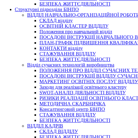
БЕЗПЕКА ЖИТТЄДІЯЛЬНОСТІ
Структурні підрозділи БІНПО
ВІДДІЛ НАВЧАЛЬНО-ОРГАНІЗАЦІЙНОЇ РОБОТ
СКЛАД відділу
ОСВІТНІЙ КЛАСТЕР ВІДДІЛУ
Положення про навчальний вiддiл
ПОСАДОВІ ІНСТРУКЦІЇ НАВЧАЛЬНОГО В
ПЛАН-ГРАФІК ПІДВИЩЕННЯ КВАЛІФІКА
КОНТАКТИ відділу
СТАЖУВАННЯ ВІДДІЛУ
БЕЗПЕКА ЖИТТЄДІЯЛЬНОСТІ
Відділ сучасних технологій виробництва
ПОЛОЖЕННЯ ПРО ВІДДІЛ СУЧАСНИХ Т
ПОСАДОВІ ІНСТРУКЦІЇ ВІДДІЛУ СУЧА
МАРКЕТИНГ ОСВІТНІХ ПОСЛУГ ВІДДІЛУ
Заходи для реалізації освітнього кластеру
SWOT-АНАЛІЗ ДІЯЛЬНОСТІ ВІДДІЛУ
РИЗИКИ РЕАЛІЗАЦІЇ ОСВІТНЬОГО КЛАС
МЕТОДИЧНА СКАРБНИЧКА
Консалтинговий центр БІНПО
СТАЖУВАННЯ ВІДДІЛУ
БЕЗПЕКА ЖИТТЄДІЯЛЬНОСТІ
ВІДДІЛ КАДРІВ
СКЛАД ВІДДІЛУ
БЕЗПЕКА ЖИТТЄДІЯЛЬНОСТІ