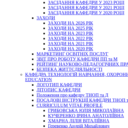
ЗАСІДАННЯ КАФЕДРИ У 2023 РОЦІ
ЗАСІДАННЯ КАФЕДРИ У 2021 РОЦІ
ЗАСІДАННЯ КАФЕДРИ У 2020 РОЦІ
ЗАХОДИ
ЗАХОДИ НА 2026 РІК
ЗАХОДИ НА 2025 РІК
ЗАХОДИ НА 2023 РІК
ЗАХОДИ НА 2022 РІК
ЗАХОДИ НА 2021 РІК
ЗАХОДИ НА 2020 РІК
МАРКЕТИНГ ОСВІТНІХ ПОСЛУГ
3BIT ПРО РОБОТУ КАФЕДРИ ПП та М
РЕЙТИНГ НАУКОВО-ПЕДАГОГІЧНИХ ПР
БЕЗПЕКА ЖИТТЄДІЯЛЬНОСТІ
КАФЕДРА ТЕХНОЛОГІЙ НАВЧАННЯ, ОХОРОНИ 
EDUCATION
ЛОГОТИП КАФЕДРИ
ЛІТОПИС КАФЕДРИ
Положення про кафедру ТНОП та Д
ПОСАДОВІ ІНСТРУКЦІЇ КАФЕДРИ ТНОП т
CURRICULUM VITAE PROFILE
ГРИБОВСЬКА ЮЛІЯ МИКОЛАЇВНА
КУЧЕРЕНКО ІРИНА АНАТОЛІЇВНА
ХМАРНА ЛІЛІЯ ВІТАЛІЇВНА
Геревенко Андрій Михайлович