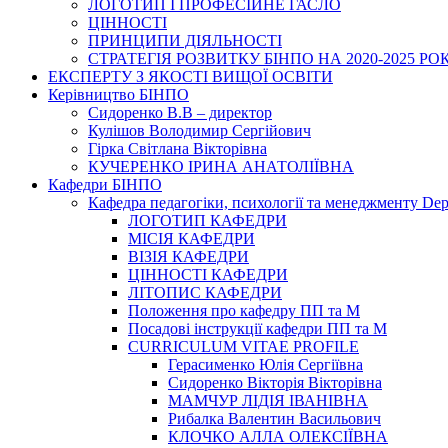
ЛОГОТИП І ПРОФЕСІЙНЕ ГАСЛО
ЦІННОСТІ
ПРИНЦИПИ ДІЯЛЬНОСТІ
СТРАТЕГІЯ РОЗВИТКУ БІНПО НА 2020-2025 РО
ЕКСПЕРТУ З ЯКОСТІ ВИЩОЇ ОСВІТИ
Керівництво БІНПО
Сидоренко В.В – директор
Кулішов Володимир Сергійович
Гірка Світлана Вікторівна
КУЧЕРЕНКО ІРИНА АНАТОЛІЇВНА
Кафедри БІНПО
Кафедра педагогіки, психології та менеджменту Dep
ЛОГОТИП КАФЕДРИ
МІСІЯ КАФЕДРИ
ВІЗІЯ КАФЕДРИ
ЦІННОСТІ КАФЕДРИ
ЛІТОПИС КАФЕДРИ
Положення про кафедру ПП та М
Посадові інструкції кафедри ПП та М
CURRICULUM VITAE PROFILE
Герасименко Юлія Сергіївна
Сидоренко Вікторія Вікторівна
МАМЧУР ЛІДІЯ ІВАНІВНА
Рибалка Валентин Васильович
КЛОЧКО АЛЛА ОЛЕКСІЇВНА