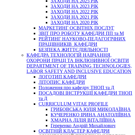
ЗАХОДИ НА 2025 РІК
ЗАХОДИ НА 2023 РІК
ЗАХОДИ НА 2022 РІК
ЗАХОДИ НА 2021 РІК
ЗАХОДИ НА 2020 РІК
МАРКЕТИНГ ОСВІТНІХ ПОСЛУГ
3BIT ПРО РОБОТУ КАФЕДРИ ПП та М
РЕЙТИНГ НАУКОВО-ПЕДАГОГІЧНИХ
ПРАЦІВНИКІВ КАФЕДРИ
БЕЗПЕКА ЖИТТЄДІЯЛЬНОСТІ
КАФЕДРА ТЕХНОЛОГІЙ НАВЧАННЯ,
ОХОРОНИ ПРАЦІ ТА ІНКЛЮЗИВНОЇ ОСВІТИ
DEPARTMENT OF TRAINING TECHNOLOGIES,
LABOR SAFETY AND INCLUSIVE EDUCATION
ЛОГОТИП КАФЕДРИ
ЛІТОПИС КАФЕДРИ
Положення про кафедру ТНОП та Д
ПОСАДОВІ ІНСТРУКЦІЇ КАФЕДРИ ТНОП
та Д
CURRICULUM VITAE PROFILE
ГРИБОВСЬКА ЮЛІЯ МИКОЛАЇВНА
КУЧЕРЕНКО ІРИНА АНАТОЛІЇВНА
ХМАРНА ЛІЛІЯ ВІТАЛІЇВНА
Геревенко Андрій Михайлович
ОСВІТНІЙ КЛАСТЕР КАФЕДРИ