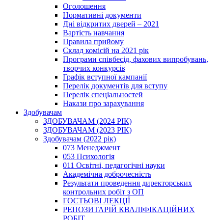
Оголошення
Нормативні документи
Дні відкритих дверей – 2021
Вартість навчання
Правила прийому
Склад комісій на 2021 рік
Програми співбесід, фахових випробувань,
творчих конкурсів
Графік вступної кампанії
Перелік документів для вступу
Перелік спеціальностей
Накази про зарахування
Здобувачам
ЗДОБУВАЧАМ (2024 РІК)
ЗДОБУВАЧАМ (2023 РІК)
Здобувачам (2022 рік)
073 Менеджмент
053 Психологія
011 Освітні, педагогічні науки
Академічна доброчесність
Результати проведення директорських
контрольних робіт з ОП
ГОСТЬОВІ ЛЕКЦІЇ
РЕПОЗИТАРІЙ КВАЛІФІКАЦІЙНИХ
РОБІТ