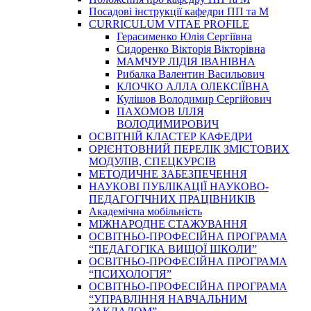
Посадові інструкції кафедри ПП та М
CURRICULUM VITAE PROFILE
Герасименко Юлія Сергіївна
Сидоренко Вікторія Вікторівна
МАМЧУР ЛІДІЯ ІВАНІВНА
Рибалка Валентин Васильович
КЛОЧКО АЛЛА ОЛЕКСІЇВНА
Кулішов Володимир Сергійович
ПАХОМОВ ІЛЛЯ
ВОЛОДИМИРОВИЧ
ОСВІТНІЙ КЛАСТЕР КАФЕДРИ
ОРІЄНТОВНИЙ ПЕРЕЛІК ЗМІСТОВИХ
МОДУЛІВ, СПЕЦКУРСІВ
МЕТОДИЧНЕ ЗАБЕЗПЕЧЕННЯ
НАУКОВІ ПУБЛІКАЦІЇ НАУКОВО-
ПЕДАГОГІЧНИХ ПРАЦІВНИКІВ
Академічна мобільність
МІЖНАРОДНЕ СТАЖУВАННЯ
ОСВІТНЬО-ПРОФЕСІЙНА ПРОГРАМА
“ПЕДАГОГІКА ВИЩОЇ ШКОЛИ”
ОСВІТНЬО-ПРОФЕСІЙНА ПРОГРАМА
“ПСИХОЛОГІЯ”
ОСВІТНЬО-ПРОФЕСІЙНА ПРОГРАМА
“УПРАВЛІННЯ НАВЧАЛЬНИМ