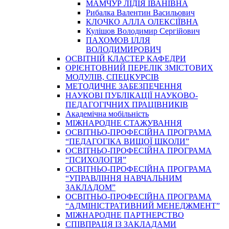
МАМЧУР ЛІДІЯ ІВАНІВНА
Рибалка Валентин Васильович
КЛОЧКО АЛЛА ОЛЕКСІЇВНА
Кулішов Володимир Сергійович
ПАХОМОВ ІЛЛЯ
ВОЛОДИМИРОВИЧ
ОСВІТНІЙ КЛАСТЕР КАФЕДРИ
ОРІЄНТОВНИЙ ПЕРЕЛІК ЗМІСТОВИХ
МОДУЛІВ, СПЕЦКУРСІВ
МЕТОДИЧНЕ ЗАБЕЗПЕЧЕННЯ
НАУКОВІ ПУБЛІКАЦІЇ НАУКОВО-
ПЕДАГОГІЧНИХ ПРАЦІВНИКІВ
Академічна мобільність
МІЖНАРОДНЕ СТАЖУВАННЯ
ОСВІТНЬО-ПРОФЕСІЙНА ПРОГРАМА
“ПЕДАГОГІКА ВИЩОЇ ШКОЛИ”
ОСВІТНЬО-ПРОФЕСІЙНА ПРОГРАМА
“ПСИХОЛОГІЯ”
ОСВІТНЬО-ПРОФЕСІЙНА ПРОГРАМА
“УПРАВЛІННЯ НАВЧАЛЬНИМ
ЗАКЛАДОМ”
ОСВІТНЬО-ПРОФЕСІЙНА ПРОГРАМА
“АДМІНІСТРАТИВНИЙ МЕНЕДЖМЕНТ”
МІЖНАРОДНЕ ПАРТНЕРСТВО
СПІВПРАЦЯ ІЗ ЗАКЛАДАМИ