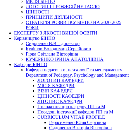
МІСІЯ БІНПО
ЛОГОТИП І ПРОФЕСІЙНЕ ГАСЛО
ЦІННОСТІ
ПРИНЦИПИ ДІЯЛЬНОСТІ
СТРАТЕГІЯ РОЗВИТКУ БІНПО НА 2020-2025
РОКИ
ЕКСПЕРТУ З ЯКОСТІ ВИЩОЇ ОСВІТИ
Керівництво БІНПО
Сидоренко В.В – директор
Кулішов Володимир Сергійович
Гірка Світлана Вікторівна
КУЧЕРЕНКО ІРИНА АНАТОЛІЇВНА
Кафедри БІНПО
Кафедра педагогіки, психології та менеджменту
Department of Pedagogy, Psychology and Management
ЛОГОТИП КАФЕДРИ
МІСІЯ КАФЕДРИ
ВІЗІЯ КАФЕДРИ
ЦІННОСТІ КАФЕДРИ
ЛІТОПИС КАФЕДРИ
Положення про кафедру ПП та М
Посадові інструкції кафедри ПП та М
CURRICULUM VITAE PROFILE
Герасименко Юлія Сергіївна
Сидоренко Вікторія Вікторівна