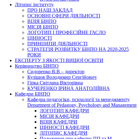
Літопис інституту
ПРО НАШ ЗАКЛАД
ОСНОВНІ СФЕРИ ДІЯЛЬНОСТІ
ВІЗІЯ БІНПО
МІСІЯ БІНПО
ЛОГОТИП І ПРОФЕСІЙНЕ ГАСЛО
ЦІННОСТІ
ПРИНЦИПИ ДІЯЛЬНОСТІ
СТРАТЕГІЯ РОЗВИТКУ БІНПО НА 2020-2025
РОКИ
ЕКСПЕРТУ З ЯКОСТІ ВИЩОЇ ОСВІТИ
Керівництво БІНПО
Сидоренко В.В – директор
Кулішов Володимир Сергійович
Гірка Світлана Вікторівна
КУЧЕРЕНКО ІРИНА АНАТОЛІЇВНА
Кафедри БІНПО
Кафедра педагогіки, психології та менеджменту
Department of Pedagogy, Psychology and Management
ЛОГОТИП КАФЕДРИ
МІСІЯ КАФЕДРИ
ВІЗІЯ КАФЕДРИ
ЦІННОСТІ КАФЕДРИ
ЛІТОПИС КАФЕДРИ
Положення про кафедру ПП та М