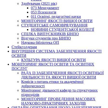
Здобувачам (2021 рік)
073 Менеджмент
053 Психологія
011 Освітні, педагогічні науки
МОНІТОРИНГ ЯКОСТІ ВИЩОЇ ОСВІТИ
СТУДЕНТСЬКЕ САМОВРЯДУВАННЯ
НОВИНИ СТУДЕНТСЬКОЇ КОЛЕГІЇ
СПІЛКА ВИПУСКНИКІВ БІНПО
Відгуки студентів про БІНПО
Наукова бібліотека ОП
Стейкголдерам
ВНУТРІШНЯ СИСТЕМА ЗАБЕЗПЕЧЕННЯ ЯКОСТІ
ОСВІТИ
КУЛЬТУРА ЯКОСТІ ВИЩОЇ ОСВІТИ
МОНІТОРИНГ ЯКОСТІ ОСВІТИ ТА ОСВІТНІХ
ПОСЛУГ
РАДА ІЗ ЗАБЕЗПЕЧЕННЯ ЯКОСТІ ОСВІТНЬОЇ
ДІЯЛЬНОСТІ ТА ЯКОСТІ ВИЩОЇ ОСВІТИ
Комісія з питань етики та академічної
доброчесності
Моніторинг діяльності кафедр та структурних
підрозділів
МОНІТОРИНГ ПРОВЕДЕННЯ МАСОВИХ
НАУКОВО-ПРАКТИЧНИХ ЗАХОДІВ
ОНЛАЙН-ОПИТУВАННЯ ЩОДО ЗАБЕЗПЕЧЕННЯ