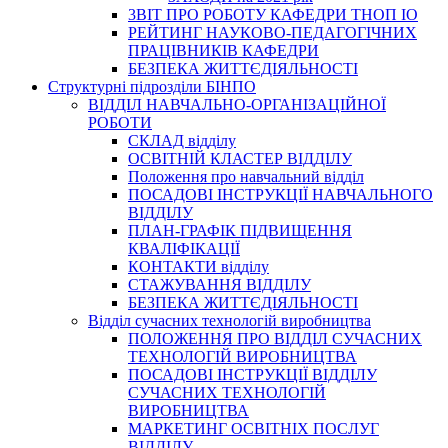
3BIT ПРО РОБОТУ КАФЕДРИ ТНОП ІО
РЕЙТИНГ НАУКОВО-ПЕДАГОГІЧНИХ
ПРАЦІВНИКІВ КАФЕДРИ
БЕЗПЕКА ЖИТТЄДІЯЛЬНОСТІ
Структурні підрозділи БІНПО
ВІДДІЛ НАВЧАЛЬНО-ОРГАНІЗАЦІЙНОЇ
РОБОТИ
СКЛАД відділу
ОСВІТНІЙ КЛАСТЕР ВІДДІЛУ
Положення про навчальний вiддiл
ПОСАДОВІ ІНСТРУКЦІЇ НАВЧАЛЬНОГО
ВІДДІЛУ
ПЛАН-ГРАФІК ПІДВИЩЕННЯ
КВАЛІФІКАЦІЇ
КОНТАКТИ відділу
СТАЖУВАННЯ ВІДДІЛУ
БЕЗПЕКА ЖИТТЄДІЯЛЬНОСТІ
Відділ сучасних технологій виробництва
ПОЛОЖЕННЯ ПРО ВІДДІЛ СУЧАСНИХ
ТЕХНОЛОГІЙ ВИРОБНИЦТВА
ПОСАДОВІ ІНСТРУКЦІЇ ВІДДІЛУ
СУЧАСНИХ ТЕХНОЛОГІЙ
ВИРОБНИЦТВА
МАРКЕТИНГ ОСВІТНІХ ПОСЛУГ
ВІДДІЛУ