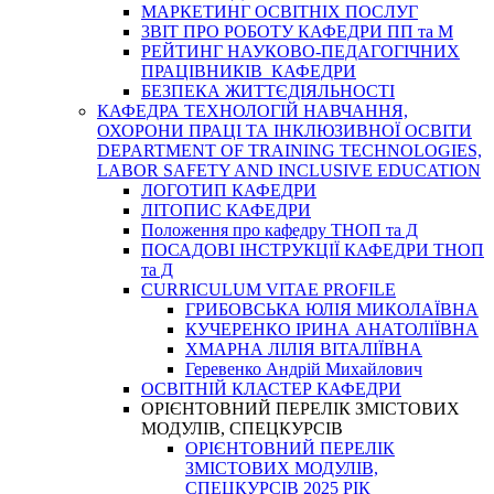
МАРКЕТИНГ ОСВІТНІХ ПОСЛУГ
3BIT ПРО РОБОТУ КАФЕДРИ ПП та М
РЕЙТИНГ НАУКОВО-ПЕДАГОГІЧНИХ
ПРАЦІВНИКІВ КАФЕДРИ
БЕЗПЕКА ЖИТТЄДІЯЛЬНОСТІ
КАФЕДРА ТЕХНОЛОГІЙ НАВЧАННЯ,
ОХОРОНИ ПРАЦІ ТА ІНКЛЮЗИВНОЇ ОСВІТИ
DEPARTMENT OF TRAINING TECHNOLOGIES,
LABOR SAFETY AND INCLUSIVE EDUCATION
ЛОГОТИП КАФЕДРИ
ЛІТОПИС КАФЕДРИ
Положення про кафедру ТНОП та Д
ПОСАДОВІ ІНСТРУКЦІЇ КАФЕДРИ ТНОП
та Д
CURRICULUM VITAE PROFILE
ГРИБОВСЬКА ЮЛІЯ МИКОЛАЇВНА
КУЧЕРЕНКО ІРИНА АНАТОЛІЇВНА
ХМАРНА ЛІЛІЯ ВІТАЛІЇВНА
Геревенко Андрій Михайлович
ОСВІТНІЙ КЛАСТЕР КАФЕДРИ
ОРІЄНТОВНИЙ ПЕРЕЛІК ЗМІСТОВИХ
МОДУЛІВ, СПЕЦКУРСІВ
ОРІЄНТОВНИЙ ПЕРЕЛІК
ЗМІСТОВИХ МОДУЛІВ,
СПЕЦКУРСІВ 2025 РІК