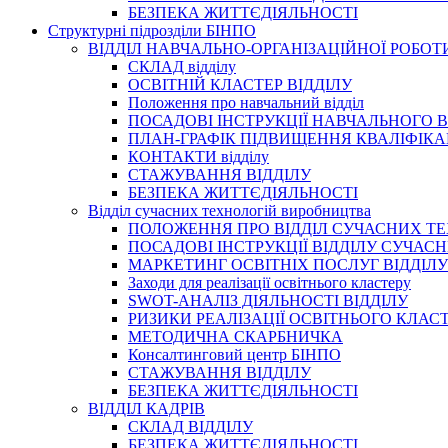
БЕЗПЕКА ЖИТТЄДІЯЛЬНОСТІ
Структурні підрозділи БІНПО
ВІДДІЛ НАВЧАЛЬНО-ОРГАНІЗАЦІЙНОЇ РОБОТ
СКЛАД відділу
ОСВІТНІЙ КЛАСТЕР ВІДДІЛУ
Положення про навчальний вiддiл
ПОСАДОВІ ІНСТРУКЦІЇ НАВЧАЛЬНОГО В
ПЛАН-ГРАФІК ПІДВИЩЕННЯ КВАЛІФІКА
КОНТАКТИ відділу
СТАЖУВАННЯ ВІДДІЛУ
БЕЗПЕКА ЖИТТЄДІЯЛЬНОСТІ
Відділ сучасних технологій виробництва
ПОЛОЖЕННЯ ПРО ВІДДІЛ СУЧАСНИХ Т
ПОСАДОВІ ІНСТРУКЦІЇ ВІДДІЛУ СУЧА
МАРКЕТИНГ ОСВІТНІХ ПОСЛУГ ВІДДІЛУ
Заходи для реалізації освітнього кластеру
SWOT-АНАЛІЗ ДІЯЛЬНОСТІ ВІДДІЛУ
РИЗИКИ РЕАЛІЗАЦІЇ ОСВІТНЬОГО КЛАС
МЕТОДИЧНА СКАРБНИЧКА
Консалтинговий центр БІНПО
СТАЖУВАННЯ ВІДДІЛУ
БЕЗПЕКА ЖИТТЄДІЯЛЬНОСТІ
ВІДДІЛ КАДРІВ
СКЛАД ВІДДІЛУ
БЕЗПЕКА ЖИТТЄДІЯЛЬНОСТІ