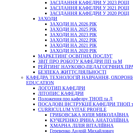
ЗАСІДАННЯ КАФЕДРИ У 2023 РОЦІ
ЗАСІДАННЯ КАФЕДРИ У 2021 РОЦІ
ЗАСІДАННЯ КАФЕДРИ У 2020 РОЦІ
ЗАХОДИ
ЗАХОДИ НА 2026 РІК
ЗАХОДИ НА 2025 РІК
ЗАХОДИ НА 2023 РІК
ЗАХОДИ НА 2022 РІК
ЗАХОДИ НА 2021 РІК
ЗАХОДИ НА 2020 РІК
МАРКЕТИНГ ОСВІТНІХ ПОСЛУГ
3BIT ПРО РОБОТУ КАФЕДРИ ПП та М
РЕЙТИНГ НАУКОВО-ПЕДАГОГІЧНИХ ПР
БЕЗПЕКА ЖИТТЄДІЯЛЬНОСТІ
КАФЕДРА ТЕХНОЛОГІЙ НАВЧАННЯ, ОХОРОНИ 
EDUCATION
ЛОГОТИП КАФЕДРИ
ЛІТОПИС КАФЕДРИ
Положення про кафедру ТНОП та Д
ПОСАДОВІ ІНСТРУКЦІЇ КАФЕДРИ ТНОП т
CURRICULUM VITAE PROFILE
ГРИБОВСЬКА ЮЛІЯ МИКОЛАЇВНА
КУЧЕРЕНКО ІРИНА АНАТОЛІЇВНА
ХМАРНА ЛІЛІЯ ВІТАЛІЇВНА
Геревенко Андрій Михайлович