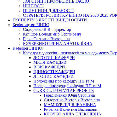
ЛОГОТИП І ПРОФЕСІЙНЕ ГАСЛО
ЦІННОСТІ
ПРИНЦИПИ ДІЯЛЬНОСТІ
СТРАТЕГІЯ РОЗВИТКУ БІНПО НА 2020-2025 РО
ЕКСПЕРТУ З ЯКОСТІ ВИЩОЇ ОСВІТИ
Керівництво БІНПО
Сидоренко В.В – директор
Кулішов Володимир Сергійович
Гірка Світлана Вікторівна
КУЧЕРЕНКО ІРИНА АНАТОЛІЇВНА
Кафедри БІНПО
Кафедра педагогіки, психології та менеджменту Dep
ЛОГОТИП КАФЕДРИ
МІСІЯ КАФЕДРИ
ВІЗІЯ КАФЕДРИ
ЦІННОСТІ КАФЕДРИ
ЛІТОПИС КАФЕДРИ
Положення про кафедру ПП та М
Посадові інструкції кафедри ПП та М
CURRICULUM VITAE PROFILE
Герасименко Юлія Сергіївна
Сидоренко Вікторія Вікторівна
МАМЧУР ЛІДІЯ ІВАНІВНА
Рибалка Валентин Васильович
КЛОЧКО АЛЛА ОЛЕКСІЇВНА