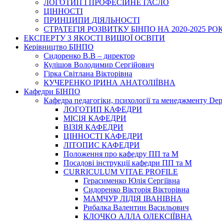
ЛОГОТИП І ПРОФЕСІЙНЕ ГАСЛО
ЦІННОСТІ
ПРИНЦИПИ ДІЯЛЬНОСТІ
СТРАТЕГІЯ РОЗВИТКУ БІНПО НА 2020-2025 РО
ЕКСПЕРТУ З ЯКОСТІ ВИЩОЇ ОСВІТИ
Керівництво БІНПО
Сидоренко В.В – директор
Кулішов Володимир Сергійович
Гірка Світлана Вікторівна
КУЧЕРЕНКО ІРИНА АНАТОЛІЇВНА
Кафедри БІНПО
Кафедра педагогіки, психології та менеджменту Dep
ЛОГОТИП КАФЕДРИ
МІСІЯ КАФЕДРИ
ВІЗІЯ КАФЕДРИ
ЦІННОСТІ КАФЕДРИ
ЛІТОПИС КАФЕДРИ
Положення про кафедру ПП та М
Посадові інструкції кафедри ПП та М
CURRICULUM VITAE PROFILE
Герасименко Юлія Сергіївна
Сидоренко Вікторія Вікторівна
МАМЧУР ЛІДІЯ ІВАНІВНА
Рибалка Валентин Васильович
КЛОЧКО АЛЛА ОЛЕКСІЇВНА