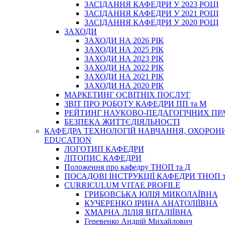
ЗАСІДАННЯ КАФЕДРИ У 2023 РОЦІ
ЗАСІДАННЯ КАФЕДРИ У 2021 РОЦІ
ЗАСІДАННЯ КАФЕДРИ У 2020 РОЦІ
ЗАХОДИ
ЗАХОДИ НА 2026 РІК
ЗАХОДИ НА 2025 РІК
ЗАХОДИ НА 2023 РІК
ЗАХОДИ НА 2022 РІК
ЗАХОДИ НА 2021 РІК
ЗАХОДИ НА 2020 РІК
МАРКЕТИНГ ОСВІТНІХ ПОСЛУГ
3BIT ПРО РОБОТУ КАФЕДРИ ПП та М
РЕЙТИНГ НАУКОВО-ПЕДАГОГІЧНИХ ПР
БЕЗПЕКА ЖИТТЄДІЯЛЬНОСТІ
КАФЕДРА ТЕХНОЛОГІЙ НАВЧАННЯ, ОХОРОНИ 
EDUCATION
ЛОГОТИП КАФЕДРИ
ЛІТОПИС КАФЕДРИ
Положення про кафедру ТНОП та Д
ПОСАДОВІ ІНСТРУКЦІЇ КАФЕДРИ ТНОП т
CURRICULUM VITAE PROFILE
ГРИБОВСЬКА ЮЛІЯ МИКОЛАЇВНА
КУЧЕРЕНКО ІРИНА АНАТОЛІЇВНА
ХМАРНА ЛІЛІЯ ВІТАЛІЇВНА
Геревенко Андрій Михайлович