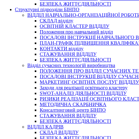
БЕЗПЕКА ЖИТТЄДІЯЛЬНОСТІ
Структурні підрозділи БІНПО
ВІДДІЛ НАВЧАЛЬНО-ОРГАНІЗАЦІЙНОЇ РОБОТ
СКЛАД відділу
ОСВІТНІЙ КЛАСТЕР ВІДДІЛУ
Положення про навчальний вiддiл
ПОСАДОВІ ІНСТРУКЦІЇ НАВЧАЛЬНОГО В
ПЛАН-ГРАФІК ПІДВИЩЕННЯ КВАЛІФІКА
КОНТАКТИ відділу
СТАЖУВАННЯ ВІДДІЛУ
БЕЗПЕКА ЖИТТЄДІЯЛЬНОСТІ
Відділ сучасних технологій виробництва
ПОЛОЖЕННЯ ПРО ВІДДІЛ СУЧАСНИХ Т
ПОСАДОВІ ІНСТРУКЦІЇ ВІДДІЛУ СУЧА
МАРКЕТИНГ ОСВІТНІХ ПОСЛУГ ВІДДІЛУ
Заходи для реалізації освітнього кластеру
SWOT-АНАЛІЗ ДІЯЛЬНОСТІ ВІДДІЛУ
РИЗИКИ РЕАЛІЗАЦІЇ ОСВІТНЬОГО КЛАС
МЕТОДИЧНА СКАРБНИЧКА
Консалтинговий центр БІНПО
СТАЖУВАННЯ ВІДДІЛУ
БЕЗПЕКА ЖИТТЄДІЯЛЬНОСТІ
ВІДДІЛ КАДРІВ
СКЛАД ВІДДІЛУ
БЕЗПЕКА ЖИТТЄДІЯЛЬНОСТІ