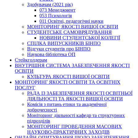
Здобувачам (2021 рік)
073 Менеджмент
053 Психологія
011 Освітні, педагогічні науки
МОНІТОРИНГ ЯКОСТІ ВИЩОЇ ОСВІТИ
СТУДЕНТСЬКЕ САМОВРЯДУВАННЯ
НОВИНИ СТУДЕНТСЬКОЇ КОЛЕГІЇ
СПІЛКА ВИПУСКНИКІВ БІНПО
Відгуки студентів про БІНПО
Наукова бібліотека ОП
Стейкголдерам
ВНУТРІШНЯ СИСТЕМА ЗАБЕЗПЕЧЕННЯ ЯКОСТІ
ОСВІТИ
КУЛЬТУРА ЯКОСТІ ВИЩОЇ ОСВІТИ
МОНІТОРИНГ ЯКОСТІ ОСВІТИ ТА ОСВІТНІХ
ПОСЛУГ
РАДА ІЗ ЗАБЕЗПЕЧЕННЯ ЯКОСТІ ОСВІТНЬОЇ
ДІЯЛЬНОСТІ ТА ЯКОСТІ ВИЩОЇ ОСВІТИ
Комісія з питань етики та академічної
доброчесності
Моніторинг діяльності кафедр та структурних
підрозділів
МОНІТОРИНГ ПРОВЕДЕННЯ МАСОВИХ
НАУКОВО-ПРАКТИЧНИХ ЗАХОДІВ
ОНЛАЙН-ОПИТУВАННЯ ЩОДО ЗАБЕЗПЕЧЕННЯ