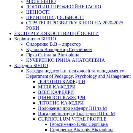
МІСІЯ БІНПО
ЛОГОТИП І ПРОФЕСІЙНЕ ГАСЛО
ЦІННОСТІ
ПРИНЦИПИ ДІЯЛЬНОСТІ
СТРАТЕГІЯ РОЗВИТКУ БІНПО НА 2020-2025
РОКИ
ЕКСПЕРТУ З ЯКОСТІ ВИЩОЇ ОСВІТИ
Керівництво БІНПО
Сидоренко В.В – директор
Кулішов Володимир Сергійович
Гірка Світлана Вікторівна
КУЧЕРЕНКО ІРИНА АНАТОЛІЇВНА
Кафедри БІНПО
Кафедра педагогіки, психології та менеджменту
Department of Pedagogy, Psychology and Management
ЛОГОТИП КАФЕДРИ
МІСІЯ КАФЕДРИ
ВІЗІЯ КАФЕДРИ
ЦІННОСТІ КАФЕДРИ
ЛІТОПИС КАФЕДРИ
Положення про кафедру ПП та М
Посадові інструкції кафедри ПП та М
CURRICULUM VITAE PROFILE
Герасименко Юлія Сергіївна
Сидоренко Вікторія Вікторівна