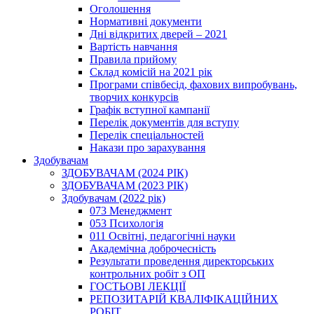
Оголошення
Нормативні документи
Дні відкритих дверей – 2021
Вартість навчання
Правила прийому
Склад комісій на 2021 рік
Програми співбесід, фахових випробувань,
творчих конкурсів
Графік вступної кампанії
Перелік документів для вступу
Перелік спеціальностей
Накази про зарахування
Здобувачам
ЗДОБУВАЧАМ (2024 РІК)
ЗДОБУВАЧАМ (2023 РІК)
Здобувачам (2022 рік)
073 Менеджмент
053 Психологія
011 Освітні, педагогічні науки
Академічна доброчесність
Результати проведення директорських
контрольних робіт з ОП
ГОСТЬОВІ ЛЕКЦІЇ
РЕПОЗИТАРІЙ КВАЛІФІКАЦІЙНИХ
РОБІТ