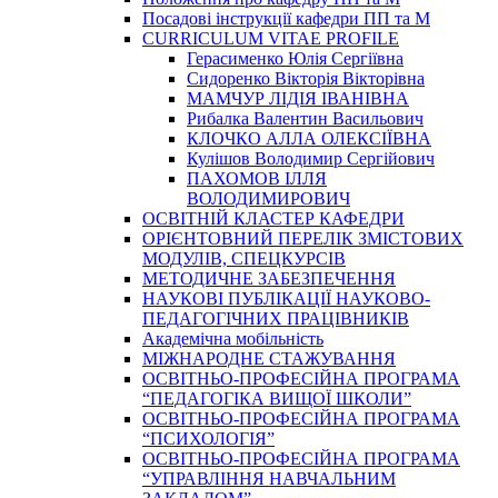
Посадові інструкції кафедри ПП та М
CURRICULUM VITAE PROFILE
Герасименко Юлія Сергіївна
Сидоренко Вікторія Вікторівна
МАМЧУР ЛІДІЯ ІВАНІВНА
Рибалка Валентин Васильович
КЛОЧКО АЛЛА ОЛЕКСІЇВНА
Кулішов Володимир Сергійович
ПАХОМОВ ІЛЛЯ
ВОЛОДИМИРОВИЧ
ОСВІТНІЙ КЛАСТЕР КАФЕДРИ
ОРІЄНТОВНИЙ ПЕРЕЛІК ЗМІСТОВИХ
МОДУЛІВ, СПЕЦКУРСІВ
МЕТОДИЧНЕ ЗАБЕЗПЕЧЕННЯ
НАУКОВІ ПУБЛІКАЦІЇ НАУКОВО-
ПЕДАГОГІЧНИХ ПРАЦІВНИКІВ
Академічна мобільність
МІЖНАРОДНЕ СТАЖУВАННЯ
ОСВІТНЬО-ПРОФЕСІЙНА ПРОГРАМА
“ПЕДАГОГІКА ВИЩОЇ ШКОЛИ”
ОСВІТНЬО-ПРОФЕСІЙНА ПРОГРАМА
“ПСИХОЛОГІЯ”
ОСВІТНЬО-ПРОФЕСІЙНА ПРОГРАМА
“УПРАВЛІННЯ НАВЧАЛЬНИМ