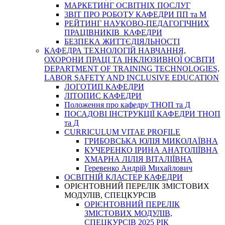
МАРКЕТИНГ ОСВІТНІХ ПОСЛУГ
3BIT ПРО РОБОТУ КАФЕДРИ ПП та М
РЕЙТИНГ НАУКОВО-ПЕДАГОГІЧНИХ
ПРАЦІВНИКІВ КАФЕДРИ
БЕЗПЕКА ЖИТТЄДІЯЛЬНОСТІ
КАФЕДРА ТЕХНОЛОГІЙ НАВЧАННЯ,
ОХОРОНИ ПРАЦІ ТА ІНКЛЮЗИВНОЇ ОСВІТИ
DEPARTMENT OF TRAINING TECHNOLOGIES,
LABOR SAFETY AND INCLUSIVE EDUCATION
ЛОГОТИП КАФЕДРИ
ЛІТОПИС КАФЕДРИ
Положення про кафедру ТНОП та Д
ПОСАДОВІ ІНСТРУКЦІЇ КАФЕДРИ ТНОП
та Д
CURRICULUM VITAE PROFILE
ГРИБОВСЬКА ЮЛІЯ МИКОЛАЇВНА
КУЧЕРЕНКО ІРИНА АНАТОЛІЇВНА
ХМАРНА ЛІЛІЯ ВІТАЛІЇВНА
Геревенко Андрій Михайлович
ОСВІТНІЙ КЛАСТЕР КАФЕДРИ
ОРІЄНТОВНИЙ ПЕРЕЛІК ЗМІСТОВИХ
МОДУЛІВ, СПЕЦКУРСІВ
ОРІЄНТОВНИЙ ПЕРЕЛІК
ЗМІСТОВИХ МОДУЛІВ,
СПЕЦКУРСІВ 2025 РІК