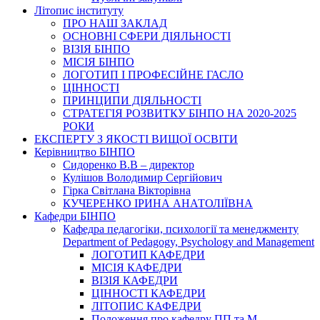
Літопис інституту
ПРО НАШ ЗАКЛАД
ОСНОВНІ СФЕРИ ДІЯЛЬНОСТІ
ВІЗІЯ БІНПО
МІСІЯ БІНПО
ЛОГОТИП І ПРОФЕСІЙНЕ ГАСЛО
ЦІННОСТІ
ПРИНЦИПИ ДІЯЛЬНОСТІ
СТРАТЕГІЯ РОЗВИТКУ БІНПО НА 2020-2025
РОКИ
ЕКСПЕРТУ З ЯКОСТІ ВИЩОЇ ОСВІТИ
Керівництво БІНПО
Сидоренко В.В – директор
Кулішов Володимир Сергійович
Гірка Світлана Вікторівна
КУЧЕРЕНКО ІРИНА АНАТОЛІЇВНА
Кафедри БІНПО
Кафедра педагогіки, психології та менеджменту
Department of Pedagogy, Psychology and Management
ЛОГОТИП КАФЕДРИ
МІСІЯ КАФЕДРИ
ВІЗІЯ КАФЕДРИ
ЦІННОСТІ КАФЕДРИ
ЛІТОПИС КАФЕДРИ
Положення про кафедру ПП та М