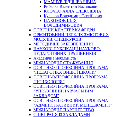
МАМЧУР ЛІДІЯ ІВАНІВНА
Рибалка Валентин Васильович
КЛОЧКО АЛЛА ОЛЕКСІЇВНА
Кулішов Володимир Сергійович
ПАХОМОВ ІЛЛЯ
ВОЛОДИМИРОВИЧ
ОСВІТНІЙ КЛАСТЕР КАФЕДРИ
ОРІЄНТОВНИЙ ПЕРЕЛІК ЗМІСТОВИХ
МОДУЛІВ, СПЕЦКУРСІВ
МЕТОДИЧНЕ ЗАБЕЗПЕЧЕННЯ
НАУКОВІ ПУБЛІКАЦІЇ НАУКОВО-
ПЕДАГОГІЧНИХ ПРАЦІВНИКІВ
Академічна мобільність
МІЖНАРОДНЕ СТАЖУВАННЯ
ОСВІТНЬО-ПРОФЕСІЙНА ПРОГРАМА
“ПЕДАГОГІКА ВИЩОЇ ШКОЛИ”
ОСВІТНЬО-ПРОФЕСІЙНА ПРОГРАМА
“ПСИХОЛОГІЯ”
ОСВІТНЬО-ПРОФЕСІЙНА ПРОГРАМА
“УПРАВЛІННЯ НАВЧАЛЬНИМ
ЗАКЛАДОМ”
ОСВІТНЬО-ПРОФЕСІЙНА ПРОГРАМА
“АДМІНІСТРАТИВНИЙ МЕНЕДЖМЕНТ”
МІЖНАРОДНЕ ПАРТНЕРСТВО
СПІВПРАЦЯ ІЗ ЗАКЛАДАМИ