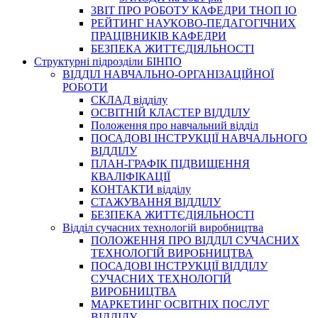
3BIT ПРО РОБОТУ КАФЕДРИ ТНОП ІО
РЕЙТИНГ НАУКОВО-ПЕДАГОГІЧНИХ
ПРАЦІВНИКІВ КАФЕДРИ
БЕЗПЕКА ЖИТТЄДІЯЛЬНОСТІ
Структурні підрозділи БІНПО
ВІДДІЛ НАВЧАЛЬНО-ОРГАНІЗАЦІЙНОЇ
РОБОТИ
СКЛАД відділу
ОСВІТНІЙ КЛАСТЕР ВІДДІЛУ
Положення про навчальний вiддiл
ПОСАДОВІ ІНСТРУКЦІЇ НАВЧАЛЬНОГО
ВІДДІЛУ
ПЛАН-ГРАФІК ПІДВИЩЕННЯ
КВАЛІФІКАЦІЇ
КОНТАКТИ відділу
СТАЖУВАННЯ ВІДДІЛУ
БЕЗПЕКА ЖИТТЄДІЯЛЬНОСТІ
Відділ сучасних технологій виробництва
ПОЛОЖЕННЯ ПРО ВІДДІЛ СУЧАСНИХ
ТЕХНОЛОГІЙ ВИРОБНИЦТВА
ПОСАДОВІ ІНСТРУКЦІЇ ВІДДІЛУ
СУЧАСНИХ ТЕХНОЛОГІЙ
ВИРОБНИЦТВА
МАРКЕТИНГ ОСВІТНІХ ПОСЛУГ
ВІДДІЛУ