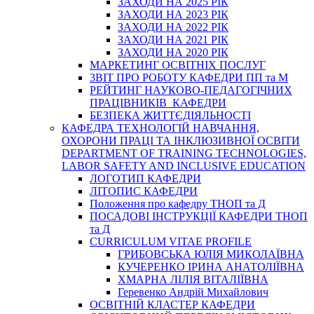
ЗАХОДИ НА 2025 РІК
ЗАХОДИ НА 2023 РІК
ЗАХОДИ НА 2022 РІК
ЗАХОДИ НА 2021 РІК
ЗАХОДИ НА 2020 РІК
МАРКЕТИНГ ОСВІТНІХ ПОСЛУГ
3BIT ПРО РОБОТУ КАФЕДРИ ПП та М
РЕЙТИНГ НАУКОВО-ПЕДАГОГІЧНИХ
ПРАЦІВНИКІВ КАФЕДРИ
БЕЗПЕКА ЖИТТЄДІЯЛЬНОСТІ
КАФЕДРА ТЕХНОЛОГІЙ НАВЧАННЯ,
ОХОРОНИ ПРАЦІ ТА ІНКЛЮЗИВНОЇ ОСВІТИ
DEPARTMENT OF TRAINING TECHNOLOGIES,
LABOR SAFETY AND INCLUSIVE EDUCATION
ЛОГОТИП КАФЕДРИ
ЛІТОПИС КАФЕДРИ
Положення про кафедру ТНОП та Д
ПОСАДОВІ ІНСТРУКЦІЇ КАФЕДРИ ТНОП
та Д
CURRICULUM VITAE PROFILE
ГРИБОВСЬКА ЮЛІЯ МИКОЛАЇВНА
КУЧЕРЕНКО ІРИНА АНАТОЛІЇВНА
ХМАРНА ЛІЛІЯ ВІТАЛІЇВНА
Геревенко Андрій Михайлович
ОСВІТНІЙ КЛАСТЕР КАФЕДРИ